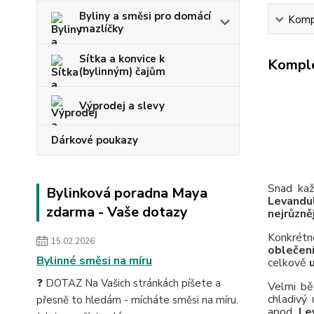
Byliny a směsi pro domácí
Kompl
mazlíčky
Sítka a konvice k
Komple
(bylinným) čajům
Výprodej a slevy
Dárkové poukazy
Snad kaž
Bylinková poradna Maya
Levandu
zdarma - Vaše dotazy
nejrůzně
Konkrétn
15.02.2026
oblečení
Bylinné směsi na míru
celkově
❓ DOTAZ Na Vašich stránkách píšete a
Velmi bě
chladivý 
přesně to hledám - mícháte směsi na míru.
apod.
Le