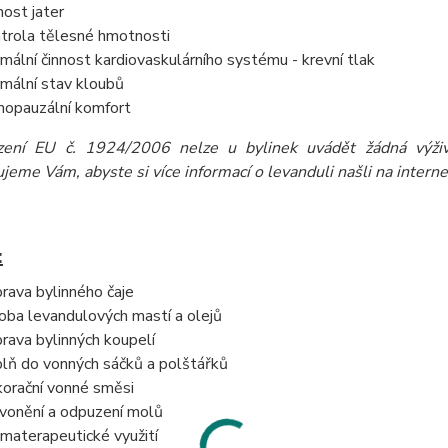
nost jater
trola tělesné hmotnosti
mální činnost kardiovaskulárního systému - krevní tlak
mální stav kloubů
opauzální komfort
zení EU č. 1924/2006 nelze u bylinek uvádět žádná výživo
eme Vám, abyste si více informací o levanduli našli na internet
:
prava bylinného čaje
oba levandulových mastí a olejů
prava bylinných koupelí
lň do vonných sáčků a polštářků
orační vonné směsi
vonění a odpuzení molů
materapeutické využití