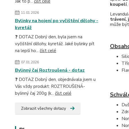
Jak to p...
číst celé
koupelí
,
11.01.2026
Levandul
trávení,
Bylinky na hojení po vyčištění dělohy -
může bý
kyretáž
❓ DOTAZ Dobrý den, byla jsem na
vyčištění dělohy, kyretáž. Jaké bylinky pít
Obsaho
na lepší ho...
číst celé
Sili
07.01.2026
Tří
Bylinný čaj Roztroušená - dotaz
Fla
❓ DOTAZ Dobrý den, objednávala jsem u
Vás vždy produkt: ROZTROUŠENÁ-
bylinný čaj 200g (k...
číst celé
Schvále
Duš
Zobrazit všechny dotazy
Zdr
Nor
Nor