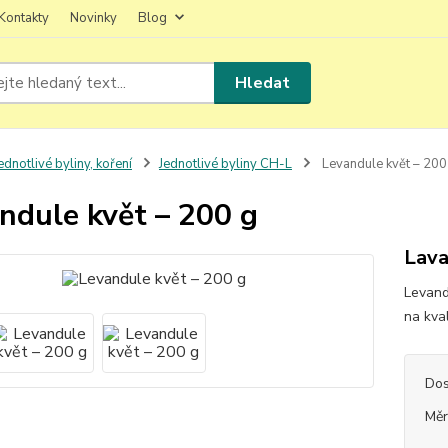
Kontakty
Novinky
Blog
Hledat
ednotlivé byliny, koření
Jednotlivé byliny CH-L
Levandule květ – 200
ndule květ – 200 g
Lava
Levand
na kva
Dos
Měr