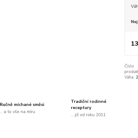
Vá
Nej
13
Číslo
produkt
Váha:
Tradiční rodinné
Ručně míchané směsi
receptury
... a to vše na míru
... již od roku 2011