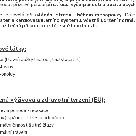
 neboť příznivě působí při
střesu
,
vyčerpanosti a pocitu psych
e je skvělá při
zvládání stresu i během menopauzy
. Dále
 jater a kardiovaskulárního systému, včetně udržení normál
t
užitečná při kontrole tělesné hmotnosti.
vé látky:
ce (hlavní složky linalool, linalylacetát)
sloviny
vonoidy
ná výživová a zdravotní tvrzení (EU):
evní pohoda - relaxace
avý spánek - stres a odpočinek
mální činnost štítné žlázy
mální trávení