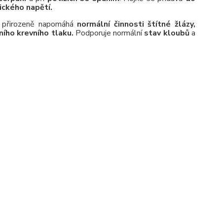
ického napětí.
 přirozeně napomáhá
normální činnosti štítné žlázy,
ního krevního tlaku.
Podporuje normální
stav kloubů
a