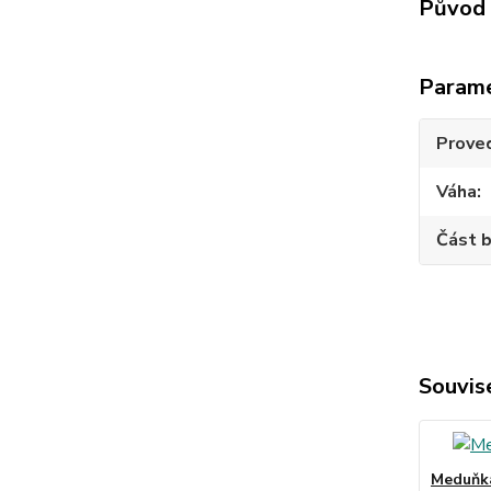
Původ 
Param
Prove
Váha
Část b
Souvise
Meduňka