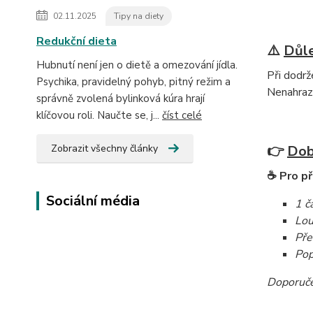
02.11.2025
Tipy na diety
Redukční dieta
⚠️
Důle
Hubnutí není jen o dietě a omezování jídla.
Při dodrž
Psychika, pravidelný pohyb, pitný režim a
Nenahrazu
správně zvolená bylinková kúra hrají
klíčovou roli. Naučte se, j...
číst celé
Zobrazit všechny články
👉
Dob
☕
Pro př
Sociální média
1 č
Lou
Pře
Pop
Doporuče