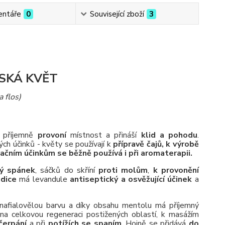
ntáře
0
Související zboží
3
SKÁ KVĚT
a flos)
příjemně
provoní
místnost a přináší
klid a pohodu
.
ých účinků - květy se používají k
přípravě čajů, k výrobě
ačním účinkům se běžně používá i při aromaterapii.
ý spánek
, sáčků do skříní
proti molům
,
k provonění
adice
má levandule
antiseptický a osvěžující účinek
a
nafialovělou barvu a díky obsahu mentolu má příjemný
na celkovou regeneraci postižených oblastí, k masážím
čerpání
a při
potížích se spaním
. Hojně se přidává
do