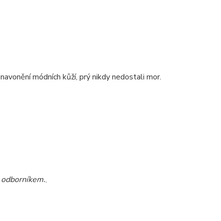
k navonění módních kůží, prý nikdy nedostali mor.
s odborníkem.
,