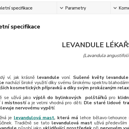
etní specifikace
Parametry
Kome
tní specifikace
LEVANDULE LÉKAŘ
(Lavandula angustifoli
dý ví, jak krásně
levandule
voní.
Sušené květy levandule
le
nachází široké využití díky svému širokému spektru blahodárn
jších kosmetických přípravků a díky svým prokázaným relax
ě se užívá jako
výplň do bylinkových polštářků
pro
klidn
 i místností
a je velmi vhodná pro děti.
Dle staré lidové tr
ulevuje nervovému vypětí
.
žná je
levandulová mast
, která má
lehce bělavo-lehounce 
účinek. Tradičně se tato
levandulová mast
užívá především 
vandule
působí jako
uklidňující prostředek
při
nervovém vy