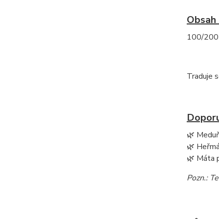
Obsah 
100/200 
Traduje s
Doporu
🌿 Medu
🌿 Heřm
🌿 Máta 
Pozn.: Te