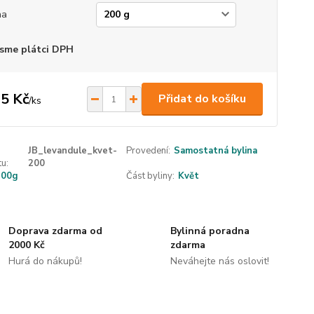
ha
sme plátci DPH
5 Kč
Přidat do košíku
/
ks
JB_levandule_kvet-
Provedení:
Samostatná bylina
u:
200
200g
Část byliny:
Květ
Doprava zdarma od
Bylinná poradna
2000 Kč
zdarma
Hurá do nákupů!
Neváhejte nás oslovit!