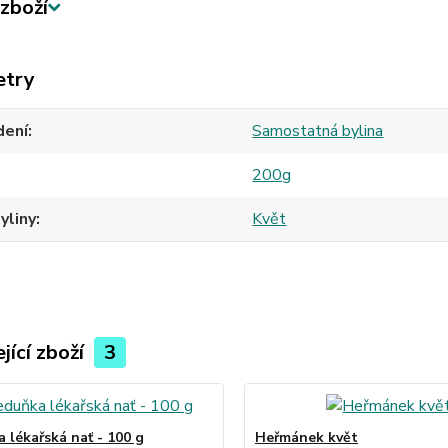
zboží
etry
dení
Samostatná bylina
200g
yliny
Květ
jící zboží
3
 lékařská nať - 100 g
Heřmánek květ