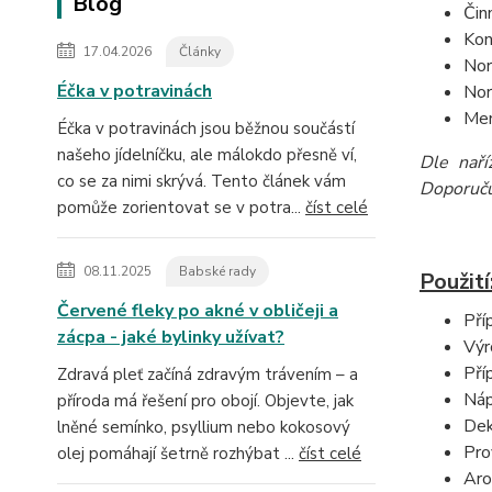
Blog
Čin
Kon
17.04.2026
Články
Nor
Éčka v potravinách
Nor
Men
Éčka v potravinách jsou běžnou součástí
našeho jídelníčku, ale málokdo přesně ví,
Dle naří
co se za nimi skrývá. Tento článek vám
Doporučuj
pomůže zorientovat se v potra...
číst celé
08.11.2025
Babské rady
Použití
Červené fleky po akné v obličeji a
Pří
zácpa - jaké bylinky užívat?
Výr
Pří
Zdravá pleť začíná zdravým trávením – a
Náp
příroda má řešení pro obojí. Objevte, jak
Dek
lněné semínko, psyllium nebo kokosový
Pro
olej pomáhají šetrně rozhýbat ...
číst celé
Aro