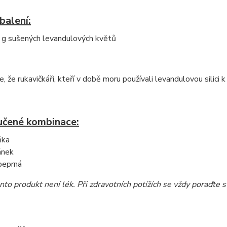
balení:
g sušených levandulových květů
e, že rukavičkáři, kteří v době moru používali levandulovou silici 
čené kombinace:
ňka
ánek
peprná
nto produkt není lék. Při zdravotních potížích se vždy poraďte 