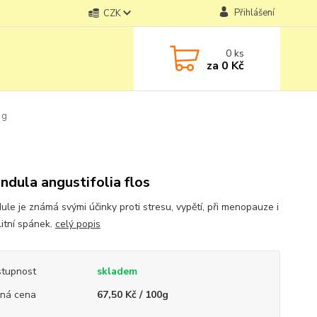
Přihlášení
CZK
0
ks
za
0 Kč
 g
ndula angustifolia flos
ule je známá svými účinky proti stresu, vypětí, při menopauze i
litní spánek.
celý popis
tupnost
skladem
ná cena
67,50 Kč / 100g