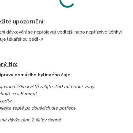
žité upozornění:
ení dávkování se neprojevují vedlejší nebo nepříznivé účinky!
je lékařskou péči! 🌿
rý tip:
ípravu domácího bylinného čaje:
ajovou lžičku květů zalijte 250 ml horké vody.
hujte cca 8 minut.
ceďte.
íjejte teplé po doušcích dle potřeby.
né dávkování: 2 šálky denně