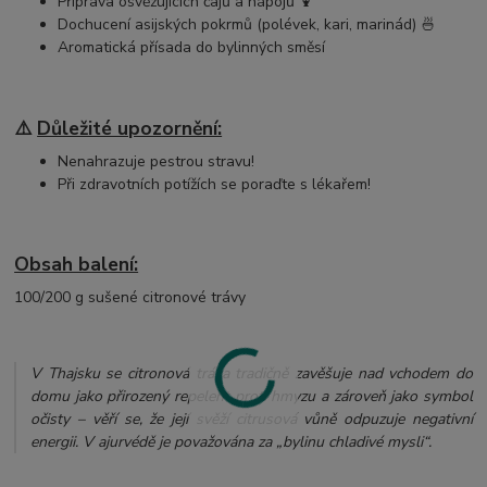
Příprava osvěžujících čajů a nápojů 🍹
Dochucení asijských pokrmů (polévek, kari, marinád) 🍜
Aromatická přísada do bylinných směsí
⚠️
Důležité upozornění:
Nenahrazuje pestrou stravu!
Při zdravotních potížích se poraďte s lékařem!
Obsah balení:
100/200 g sušené citronové trávy
V Thajsku se citronová tráva tradičně zavěšuje nad vchodem do
domu jako přirozený repelent proti hmyzu a zároveň jako symbol
očisty – věří se, že její svěží citrusová vůně odpuzuje negativní
energii. V ajurvédě je považována za „bylinu chladivé mysli“.