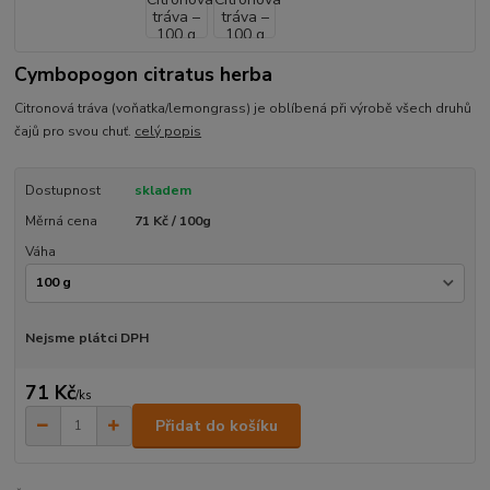
Cymbopogon citratus herba
Citronová tráva (voňatka/lemongrass) je oblíbená při výrobě všech druhů
čajů pro svou chuť.
celý popis
Dostupnost
skladem
Měrná cena
71 Kč / 100g
Váha
Nejsme plátci DPH
71 Kč
/
ks
Přidat do košíku