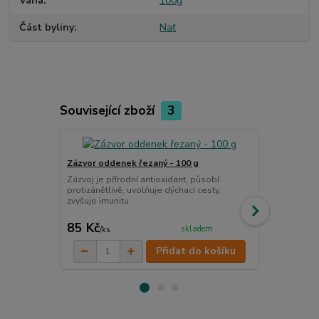
Váha
100g
Část byliny
Nať
Související zboží
3
Zázvor oddenek řezaný - 100 g
Máta peprná 
Zázvoj je přírodní antioxidant, působí
Máta je přír
protizánětlivě, uvolňuje dýchací cesty,
prospěšné úč
zvyšuje imunitu.
85 Kč
99 Kč
skladem
/
ks
/
ks
Přidat do košíku