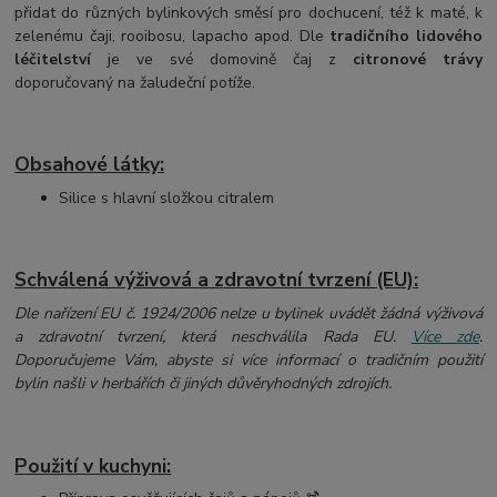
přidat do různých bylinkových směsí pro dochucení, též k maté, k
zelenému čaji, rooibosu, lapacho apod. Dle
tradičního lidového
léčitelství
je ve své domovině čaj z
citronové trávy
doporučovaný na žaludeční potíže.
Obsahové látky:
Silice s hlavní složkou citralem
Schválená výživová a zdravotní tvrzení (EU):
Dle nařízení EU č. 1924/2006 nelze u bylinek uvádět žádná výživová
a zdravotní tvrzení, která neschválila Rada EU.
Více zde
.
Doporučujeme Vám, abyste si více informací o tradičním použití
bylin našli v herbářích či jiných důvěryhodných zdrojích.
Použití v kuchyni: