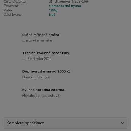
Číslo produktu:
JB_citronova_trava-100
Provedení:
Samostatná bylina
Váha:
100g
Část byliny:
Nať
Ručně míchané směsi
... a to vše na míru
Tradiční rodinné receptury
... již od roku 2011
Doprava zdarma od 2000 Kč
Hurá do nákupů!
Bylinná poradna zdarma
Neváhejte nás oslovit!
Kompletní specifikace