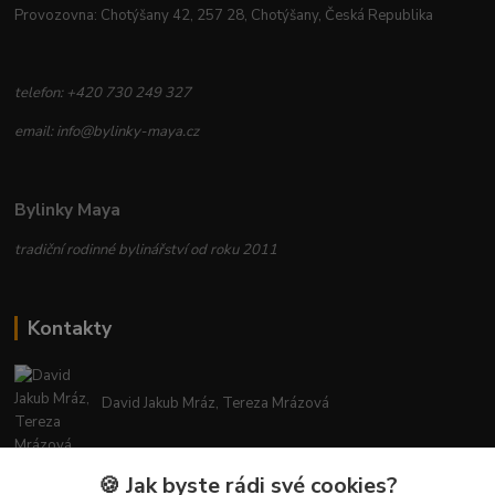
Provozovna: Chotýšany 42, 257 28, Chotýšany, Česká Republika
telefon: +420 730 249 327
email: info@bylinky-maya.cz
Bylinky Maya
tradiční rodinné bylinářství od roku 2011
Kontakty
David Jakub Mráz, Tereza Mrázová
info@bylinky-maya.cz
🍪 Jak byste rádi své cookies?