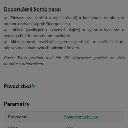
Doporučené kombinace:
🌿
Zázvor
(pro zahřátí a lepší trávení) = kombinace ideální pro
podporu trávení a prohřítí organismu
🌿
Ibišek
(vynikající v ovocných čajích) = výborná kyselost a
ovocná chuť, bohatá na antioxidanty
🌿
Máta
peprná (osvěžující synergický efekt) = osvěžující letní
nápoj s dvojnásobným chladivým účinkem
Pozn.: Tento produkt není lék. Při zdravotních potížích se vždy
poraďte s odborníkem.
Původ zboží
Parametry
Provedení
Samostatná bylina