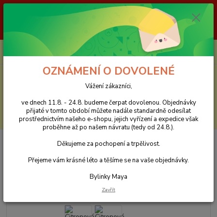
Vážení zákazníci, ve dnech 11.8. - 24.8. budeme čerpat dovolenou.
Objednávky přijaté v tomto období můžete nadále standardně odesílat
prostřednictvím našeho e-shopu, jejich vyřízení a expedice však proběhne
až po našem návratu (tedy od 24.8.). Děkujeme za pochopení a trpělivost.
0
ks
CZK
za
0 Kč
OZNÁMENÍ O DOVOLENÉ
Menu
Vážení zákazníci,
ve dnech 11.8. - 24.8. budeme čerpat dovolenou. Objednávky
přijaté v tomto období můžete nadále standardně odesílat
Hledat
prostřednictvím našeho e-shopu, jejich vyřízení a expedice však
proběhne až po našem návratu (tedy od 24.8.).
Úvod
Jednotlivé byliny, koření
Jednotlivé byliny A-H
Citronová tráva –
Děkujeme za pochopení a trpělivost.
100 g
Přejeme vám krásné léto a těšíme se na vaše objednávky.
Citronová tráva – 100 g
Bylinky Maya
Zavřít