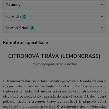
Parametry
Komentáře
0
Související zboží
3
Kompletní specifikace
CITRONOVÁ TRÁVA (LEMONGRASS)
(Cymbopogon citratus herba)
Citronová tráva
, nebo také
Voňatka
je vytrvalá trsnatá travina s
úzkými listy s četnými siličnatými buňkami. Pochází původně z
Cejlonu a jižní Indie.
Citronová tráva
má typickou citrónovou vůni,
díky které se používá jako přísada do asijské kuchyně k dochucení
pokrmů. Lístky
citronové trávy
se používají k přípravě velmi
osvěžujícího a povzbuzujícího čaje.
Citronovou trávu
můžete také