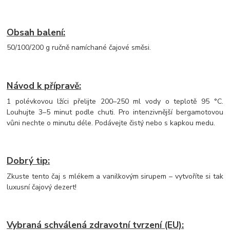
Obsah balení:
50/100/200 g ručně namíchané čajové směsi.
Návod k přípravě:
1 polévkovou lžíci přelijte 200–250 ml vody o teplotě 95 °C.
Louhujte 3–5 minut podle chuti. Pro intenzivnější bergamotovou
vůni nechte o minutu déle. Podávejte čistý nebo s kapkou medu.
Dobrý tip:
Zkuste tento čaj s mlékem a vanilkovým sirupem – vytvoříte si tak
luxusní čajový dezert!
Vybraná schválená zdravotní tvrzení (EU):