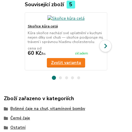
Související zboží
5
Skořice kůra celá
Máta peprná 
Kůra skořice nachází své uplatnění v kuchyni
Máta je přír
nejen díky své chuti — skořice podporuje mj.
prospěšné úč
trávení i správnou hladinu cholesterolu.
cena od
60 Kč
99 Kč
skladem
/
ks
/
ks
Zvolit variantu
Zboží zařazeno v kategoriích
Bylinné čaje na chuť, vitamínové bomby
Černé čaje
Ostatní