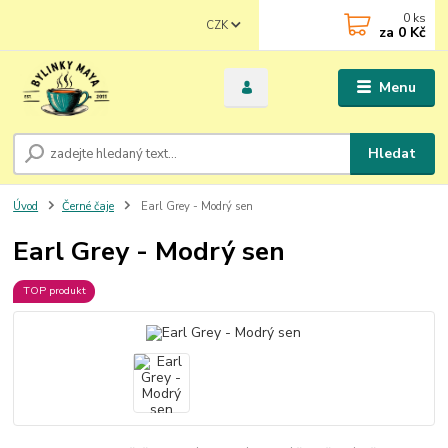
0
ks
CZK
za
0 Kč
Menu
Hledat
Úvod
Černé čaje
Earl Grey - Modrý sen
Earl Grey - Modrý sen
TOP produkt