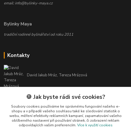
email: info@bylinky-maya.cz
Bylinky Maya
tradiční rodinné bylinářství od roku 2011
Kontakty
David Jakub Mráz, Tereza Mrázová
info@bylinky-maya.cz
🍪 Jak byste rádi své cookies?
Soubory cookies používáme ke správnému fungování našeho e-
shopu a v případě vašeho souhlasu také ke sledování statistik o
webu, měření efektivity reklamních kampaní, zapamatování vašeho
oblíbeného nastavení při používání stránek, či zobrazení reklam
odpovídajících vašim preferencím.
Více k využití cookies