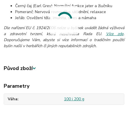
Černý čaj (Earl Grey): Normální funkce jater a žlučníku
Pomeranč: Nervová rovnováha, uklidnění, relaxace
Jeřáb: Osvěžení těla, imunita, stres a námaha
Dle nařízení EU č. 1924/2006 nelze u bylinek uvádět žádná výživová
a zdravotní tvrzení, která neschválila Rada EU.
Více zde
.
Doporučujeme Vám, abyste si více informací o tradičním použití
bylin našli v herbářích či jiných reputabilních zdrojích.
Původ zboží
Parametry
Váha
100 i 200 g