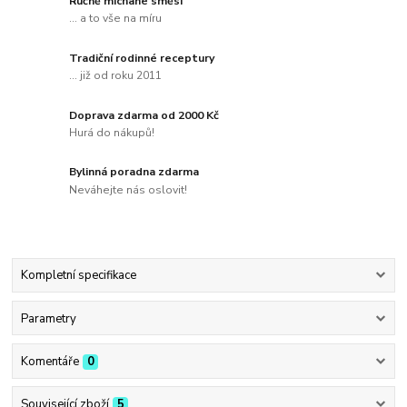
Ručně míchané směsi
... a to vše na míru
Tradiční rodinné receptury
... již od roku 2011
Doprava zdarma od 2000 Kč
Hurá do nákupů!
Bylinná poradna zdarma
Neváhejte nás oslovit!
Kompletní specifikace
Parametry
Komentáře
0
Související zboží
5