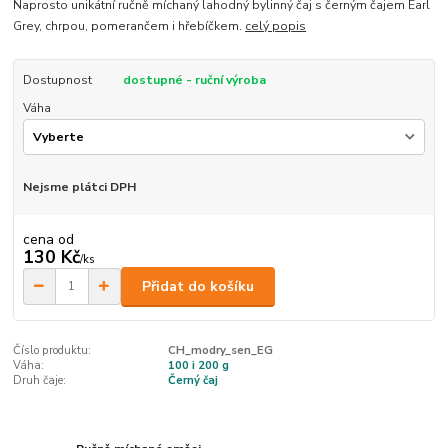
Naprosto unikátní ručně míchaný lahodný bylinný čaj s černým čajem Earl
Grey, chrpou, pomerančem i hřebíčkem.
celý popis
Dostupnost
dostupné - ruční výroba
Váha
Nejsme plátci DPH
cena od
130 Kč
/
ks
Přidat do košíku
Číslo produktu:
CH_modry_sen_EG
Váha:
100 i 200 g
Druh čaje:
Černý čaj