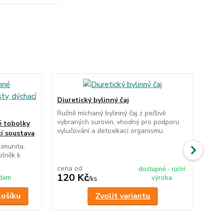
Diuretický bylinný čaj
Noč
Ručně míchaný bylinný čaj z pečlivě
Ruč
vybraných surovin, vhodný pro podporu
vyb
né tobolky
vylučování a detoxikaci organismu.
dos
cí soustava
spá
imunita,
plněk k
cena od
ce
dostupné - ruční
120 Kč
1
adem
výroba
/
ks
košíku
Zvolit variantu