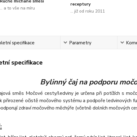
Ručně míchané směsi
receptury
... a to vše na míru
... již od roku 2011
etní specifikace
Parametry
Kome
tní specifikace
Bylinný čaj na podporu močo
čajová směs Močové cesty/ledviny je určena při potížích s moč
í k přirozené očistě močového systému a podpoře ledvinových fu
podporují zdraví močového měchýře (včetně dolních močových ces
: