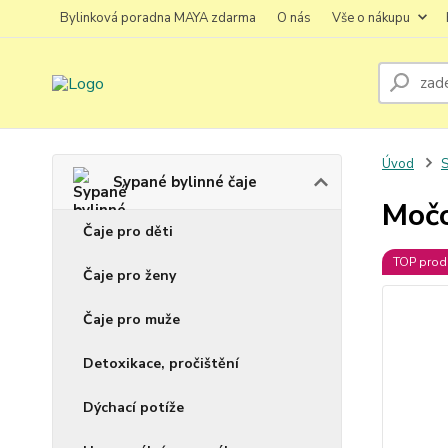
Bylinková poradna MAYA zdarma
O nás
Vše o nákupu
Úvod
S
Sypané bylinné čaje
Močo
Čaje pro děti
TOP prod
Čaje pro ženy
Čaje pro muže
Detoxikace, pročištění
Dýchací potíže