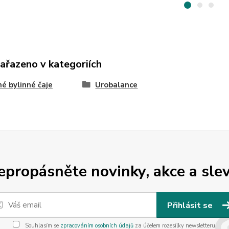
zařazeno v kategoriích
é bylinné čaje
Urobalance
epropásněte novinky, akce a slev
Přihlásit se
Souhlasím se
zpracováním osobních údajů
za účelem rozesílky newsletteru.