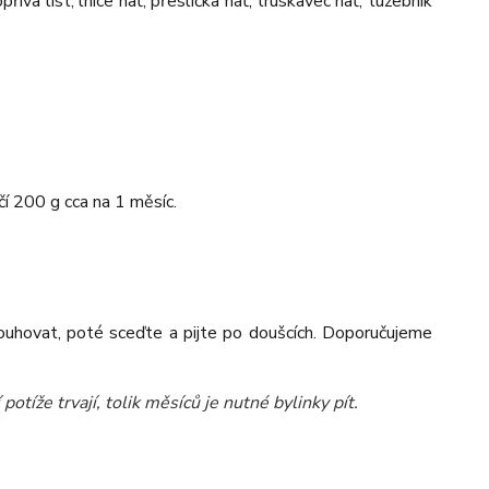
kopřiva list, lnice nať, přeslička nať, truskavec nať, tužebník
í 200 g cca na 1 měsíc.
louhovat, poté sceďte a pijte po doušcích. Doporučujeme
potíže trvají, tolik měsíců je nutné bylinky pít.