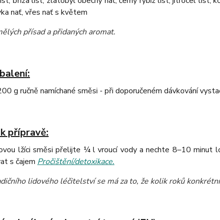
ist, bříza list, zlatobýl obecný nať, černý rybíz list, jitrocel list, 
vka nať, vřes nať s květem
ělých přísad a přidaných aromat
.
balení:
00 g ručně namíchané směsi - při doporučeném dávkování vystač
k přípravě:
vou lžíci směsi přelijte ¼ l vroucí vody a nechte 8–10 minut 
at s čajem
Pročištění/detoxikace.
dičního lidového léčitelství se má za to, že kolik roků konkrétní 