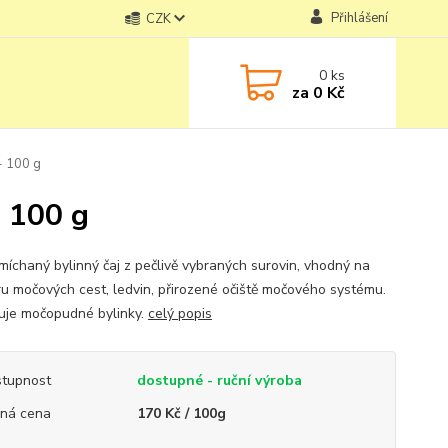
Přihlášení
CZK
0
ks
za
0 Kč
- 100 g
- 100 g
míchaný bylinný čaj z pečlivě vybraných surovin, vhodný na
u močových cest, ledvin, přirozené očiště močového systému.
je močopudné bylinky.
celý popis
tupnost
dostupné - ruční výroba
ná cena
170 Kč / 100g