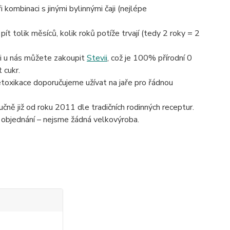
kombinaci s jinými bylinnými čaji (nejlépe
pít tolik měsíců, kolik roků potíže trvají (tedy 2 roky = 2
si u nás můžete zakoupit
Stevii
, což je 100% přírodní 0
 cukr.
detoxikace doporučujeme užívat na jaře pro řádnou
čně již od roku 2011 dle tradičních rodinných receptur.
 objednání – nejsme žádná velkovýroba.