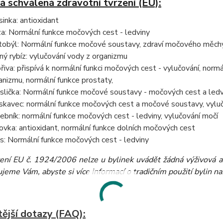
á schválená zdravotní tvrzení (EU):
sinka: antioxidant
za: Normální funkce močových cest - ledviny
tobýl: Normální funkce močové soustavy, zdraví močového měchý
ný rybíz: vylučování vody z organizmu
řiva: přispívá k normální funkci močových cest - vylučování, normá
anizmu, normální funkce prostaty,
slička: Normální funkce močové soustavy - močových cest a ledvi
skavec: normální funkce močových cest a močové soustavy, vylu
ebník: normální funkce močových cest - ledviny, vylučování močí
ovka: antioxidant, normální funkce dolních močových cest
s: Normální funkce močových cest - ledviny
zení EU č. 1924/2006 nelze u bylinek uvádět žádná výživová a 
eme Vám, abyste si více informací o tradičním použití bylin našli
tější dotazy (FAQ):