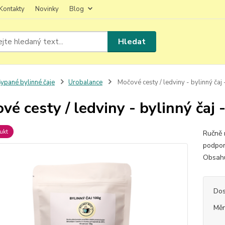
Kontakty
Novinky
Blog
Hledat
ypané bylinné čaje
Urobalance
Močové cesty / ledviny - bylinný čaj 
vé cesty / ledviny - bylinný čaj 
ukt
Ručně 
podpor
Obsahu
Dos
Měr