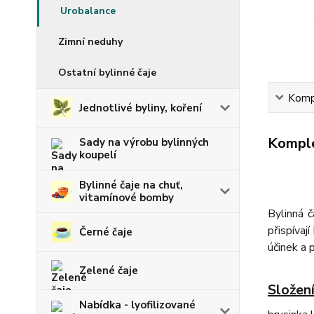
Urobalance
Zimní neduhy
Ostatní bylinné čaje
Kompl
Jednotlivé byliny, koření
Komple
Sady na výrobu bylinných
koupelí
Bylinné čaje na chuť,
vitamínové bomby
Bylinná 
přispívaj
Černé čaje
účinek a 
Zelené čaje
Složení
Nabídka - lyofilizované