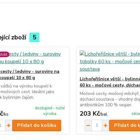
jící zboží
5
dukt
esty / ledviny - suroviny na
koupelí 10 x 80 g
Lichořeřišnice větší - bylin
60 ks - močové cesty, dýcha
sáčků na výrobu koupelí k
močových cest. Ideální jako
Močové cesty, močový měchýř, 
k bylinným čajům.
dýchací soustava - vhodný do
antibiotikům 100 % vegan
dostupné - ruční
č
203 Kč
výroba
skl
/
ks
/
bal.
Přidat do košíku
Přidat do 