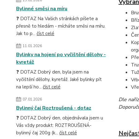
Vybran
15.02.2026
Bylinné směsi na míru
Bru
❓ DOTAZ Na Vašich stránkách píšete a
Bří
přesně to hledám - mícháte směsi na míru.
Zla
Jak to p...
číst celé
Čer
Kop
11.01.2026
org
Bylinky na hojení po vyčištění dělohy -
Pře
kyretáž
Tru
Tuž
❓ DOTAZ Dobrý den, byla jsem na
Vrb
vyčištění dělohy, kyretáž. Jaké bylinky pít
Vře
na lepší ho...
číst celé
Dle naří
07.01.2026
Doporučuj
Bylinný čaj Roztroušená - dotaz
❓ DOTAZ Dobrý den, objednávala jsem u
Vás vždy produkt: ROZTROUŠENÁ-
Nejčas
bylinný čaj 200g (k...
číst celé