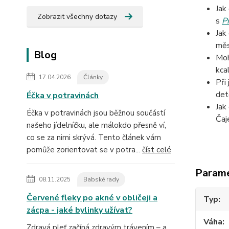
Jak
Zobrazit všechny dotazy
s
P
Jak
měs
Blog
Moh
kca
17.04.2026
Články
Při
det
Éčka v potravinách
Jak
Éčka v potravinách jsou běžnou součástí
Čaj
našeho jídelníčku, ale málokdo přesně ví,
co se za nimi skrývá. Tento článek vám
pomůže zorientovat se v potra...
číst celé
Param
08.11.2025
Babské rady
Červené fleky po akné v obličeji a
Typ
zácpa - jaké bylinky užívat?
Váha
Zdravá pleť začíná zdravým trávením – a