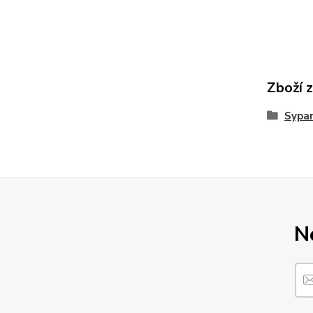
Zboží 
Sypan
N