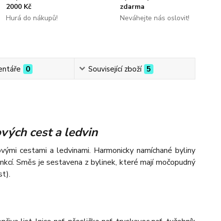
2000 Kč
zdarma
Hurá do nákupů!
Neváhejte nás oslovit!
ntáře
0
Související zboží
5
vých cest a ledvin
ovými cestami a ledvinami. Harmonicky namíchané byliny
nkcí. Směs je sestavena z bylinek, které mají močopudný
t).