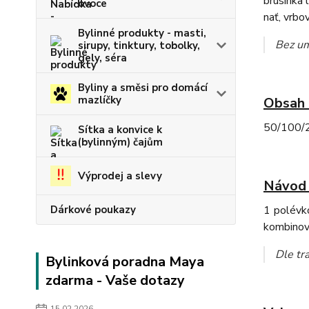
brusinka l
ovoce
nať, vrbo
Bylinné produkty - masti,
Bez um
sirupy, tinktury, tobolky,
gely, séra
Byliny a směsi pro domácí
mazlíčky
Obsah 
50/100/2
Sítka a konvice k
(bylinným) čajům
Výprodej a slevy
Návod 
1 polévko
Dárkové poukazy
kombinov
Dle tra
Bylinková poradna Maya
zdarma - Vaše dotazy