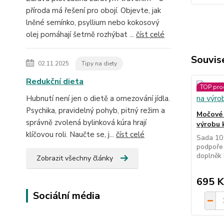
příroda má řešení pro obojí. Objevte, jak
lněné semínko, psyllium nebo kokosový
olej pomáhají šetrně rozhýbat ...
číst celé
Souvise
02.11.2025
Tipy na diety
Redukční dieta
TOP pro
Hubnutí není jen o dietě a omezování jídla.
Psychika, pravidelný pohyb, pitný režim a
Močové c
správně zvolená bylinková kúra hrají
výrobu 
klíčovou roli. Naučte se, j...
číst celé
Sada 10 
podpoře 
doplněk 
Zobrazit všechny články
695 K
Sociální média