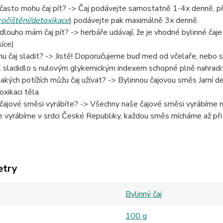
 často mohu čaj pít? -> Čaj podávejte samostatně 1-4x denně, při 
ročištění/detoxikace
) podávejte pak maximálně 3x denně.
 dlouho mám čaj pít? -> herbáře udávají, že je vhodné bylinné čaje 
íce)
u čaj sladit? -> Jistě! Doporučujeme buď med od včelaře, nebo 
l sladidlo s nulovým glykemickým indexem schopné plně nahradit
 jakých potížích můžu čaj užívat? -> Bylinnou čajovou směs Jarní 
oxikaci těla
 čajové směsi vyrábíte? -> Všechny naše čajové směsi vyrábíme ru
e vyrábíme v srdci České Republiky, každou směs mícháme až při
etry
Bylinný čaj
100 g