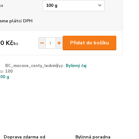
ha
sme plátci DPH
0 Kč
Přidat do košíku
/
ks
BC_mocove_cesty_ledviny-
Typ:
Bylinný čaj
u:
100
100 g
Doprava zdarma od
Bylinná poradna