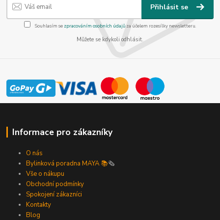
Přihlásit se
Souhlasím se
zpracováním osobních údajů
za účelem rozesílky newsletteru.
Můžete se kdykoli odhlásit.
Informace pro zákazníky
O nás
Bylinková poradna MAYA 📚
🗞️
Vše o nákupu
Obchodní podmínky
Spokojení zákazníci
Kontakty
Blog