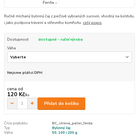
Ručně míchaný bylinný čaj z pečlivě vybraných surovin, vhodný na kolitidu,
i jako podpora trávení a střevního komfortu.
celý popis
Dostupnost
dostupné - ruční výroba
Váha
Nejsme plátci DPH
cena od
120 Kč
/
ks
Přidat do košíku
Číslo produktu:
BC_streva_pater_ferda
Typ:
Bylinný čaj
Váha:
50, 100 i 200 g