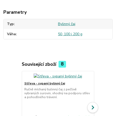
Parametry
Typ
Bylinný čaj
Váha
50, 100 i 200 g
Související zboží
8
Střeva - sypaný bylinný čaj
Střeva P - d
Ručně míchaný bylinný čaj z pečlivě
Ručně míchan
vybraných surovin, vhodný na podporu střev
vybraných su
a pohodlného trávení.
rychlým průc
trávení.