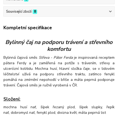
Související zboží
8
Kompletní specifikace
Bylinný čaj na podporu trávení a střevního
komfortu
Bylinná čajová směs
Střeva - Páter Ferda
je inspirovaná receptem
pátera Ferdy a je zaměřená na potíže s trávením, střevy a
ulcerózní kolitidu. Mochna husí, hlavní složka čaje, se v lidovém
léčitelství užívá na podporu střevního traktu, zatímco fenykl
pomáhá na zmírnění nepohodlí v břiše a máta peprná podporuje
trávení. Čajová směs je ručně vyrobená v ČR.
Složení:
mochna husí nať, šípek řezaný plod, šípek slupky, řepík
nať, dobromysl nať, fenykl plod, divizna květ, máta peprná list