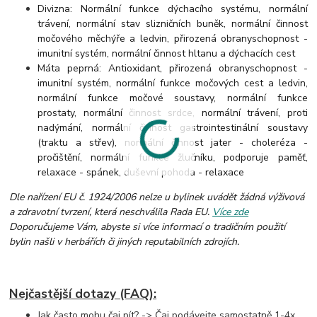
Divizna: Normální funkce dýchacího systému, normální
trávení, normální stav slizničních buněk, normální činnost
močového měchýře a ledvin, přirozená obranyschopnost -
imunitní systém, normální činnost hltanu a dýchacích cest
Máta peprná: Antioxidant, přirozená obranyschopnost -
imunitní systém, normální funkce močových cest a ledvin,
normální funkce močové soustavy, normální funkce
prostaty, normální činnost srdce, normální trávení, proti
nadýmání, normální činnost gastrointestinální soustavy
(traktu a střev), normální činnost jater - choleréza -
pročištění, normální funkce žlučníku, podporuje paměť,
relaxace - spánek, duševní pohoda - relaxace
Dle nařízení EU č. 1924/2006 nelze u bylinek uvádět žádná výživová
a zdravotní tvrzení, která neschválila Rada EU.
Více zde
Doporučujeme Vám, abyste si více informací o tradičním použití
bylin našli v herbářích či jiných reputabilních zdrojích.
Nejčastější dotazy (FAQ):
Jak často mohu čaj pít? -> Čaj podávejte samostatně 1-4x