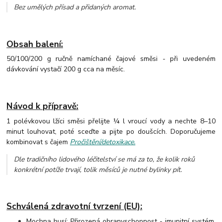
Bez umělých přísad a přidaných aromat
.
Obsah balení:
50/100/200 g ručně namíchané čajové směsi - při uvedeném
dávkování vystačí 200 g cca na měsíc.
Návod k přípravě:
1 polévkovou lžíci směsi přelijte ¼ l vroucí vody a nechte 8–10
minut louhovat, poté sceďte a pijte po doušcích. Doporučujeme
kombinovat s čajem
Pročištění/detoxikace.
Dle tradičního lidového léčitelství se má za to, že kolik roků
konkrétní potíže trvají, tolik měsíců je nutné bylinky pít.
Schválená zdravotní tvrzení (EU):
Mochna husí: Přirozená obranyschopnost - imunitní systém,