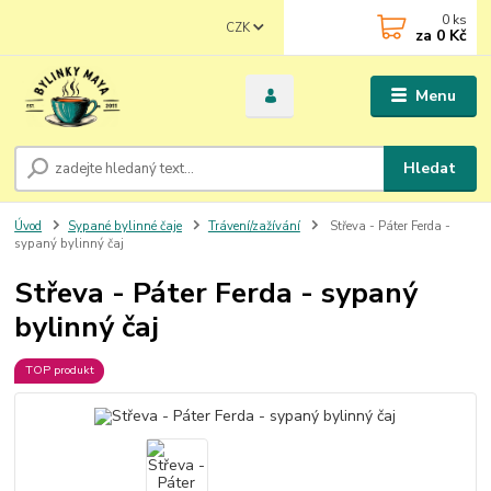
0
ks
CZK
za
0 Kč
Menu
Hledat
Úvod
Sypané bylinné čaje
Trávení/zažívání
Střeva - Páter Ferda -
sypaný bylinný čaj
Střeva - Páter Ferda - sypaný
bylinný čaj
TOP produkt