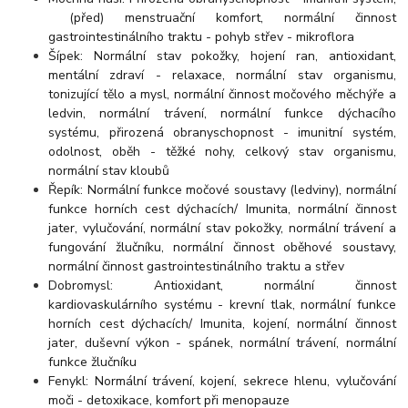
(před) menstruační komfort, normální činnost
gastrointestinálního traktu - pohyb střev - mikroflora
Šípek: Normální stav pokožky, hojení ran, antioxidant,
mentální zdraví - relaxace, normální stav organismu,
tonizující tělo a mysl, normální činnost močového měchýře a
ledvin, normální trávení, normální funkce dýchacího
systému, přirozená obranyschopnost - imunitní systém,
odolnost, oběh - těžké nohy, celkový stav organismu,
normální stav kloubů
Řepík: Normální funkce močové soustavy (ledviny), normální
funkce horních cest dýchacích/ Imunita, normální činnost
jater, vylučování, normální stav pokožky, normální trávení a
fungování žlučníku, normální činnost oběhové soustavy,
normální činnost gastrointestinálního traktu a střev
Dobromysl: Antioxidant, normální činnost
kardiovaskulárního systému - krevní tlak, normální funkce
horních cest dýchacích/ Imunita, kojení, normální činnost
jater, duševní výkon - spánek, normální trávení, normální
funkce žlučníku
Fenykl: Normální trávení, kojení, sekrece hlenu, vylučování
moči - detoxikace, komfort při menopauze