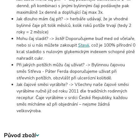
denně, při kombinaci s jinými bylinnými čaji
podávejte pak
maximálně 1x denně a doplňující čaj max 3x.
Jak dlouho mám čaj pít? -> herbáře udávají, že je vhodné
bylinné čaje pít tolik měsíců, kolik roků potíže trvají (tedy 2
roky = 2 měsíce)
Mohu čaj sladit? -> Jistě! Doporučujeme buď med od včelaře,
nebo si u nás můžete zakoupit
Stevii
, což je 100% přírodní 0
kcal sladidlo s nulovým glykemickým indexem schopné plně
nahradit cukr.
Při jakých potížích můžu čaj užívat? -> Bylinnou čajovou
směs Střeva - Páter Ferda doporučujeme užívat při
střevních potížích, obzvlášť při ulcerózní kolitidě.
Jak čajové směsi vyrábíte? -> Všechny naše čajové směsi
vyrábíme ručně již od roku 2011 dle tradičních rodinných
receptur. Čaje vyrábíme v srdci České Republiky, každou
směs mícháme až při objednání – nejsme žádná
velkovýroba.
Původ zboží