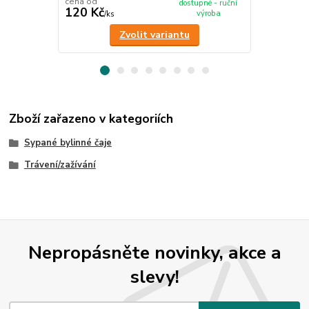
cena od
cena od
dostupné - ruční
120 Kč
120 Kč
výroba
/
ks
/
ks
Zvolit variantu
Zboží zařazeno v kategoriích
Sypané bylinné čaje
Trávení/zažívání
Nepropásněte novinky, akce a
slevy!