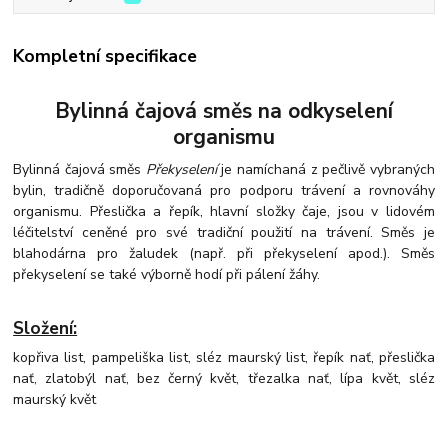
Kompletní specifikace
Bylinná čajová směs na odkyselení
organismu
Bylinná čajová směs
Překyselení
je namíchaná z pečlivě vybraných
bylin, tradičně doporučovaná pro podporu trávení a rovnováhy
organismu. Přeslička a řepík, hlavní složky čaje, jsou v lidovém
léčitelství ceněné pro své tradiční použití na trávení. Směs je
blahodárna pro žaludek (např. při překyselení apod.). Směs
překyselení se také výborně hodí při pálení žáhy.
Složení:
kopřiva list, pampeliška list, sléz maurský list, řepík nať, přeslička
nať, zlatobýl nať, bez černý květ, třezalka nať, lípa květ, sléz
maurský květ