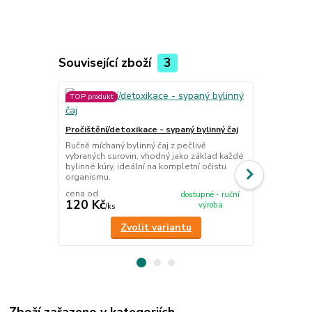
Související zboží
3
TOP produkt
TOP produkt
Imunita - sy
Pročištění/detoxikace - sypaný bylinný čaj
Ručně míchan
vybraných su
Ručně míchaný bylinný čaj z pečlivě
přirozené ob
vybraných surovin, vhodný jako základ každé
bylinné kúry, ideální na kompletní očistu
organismu.
cena od
cena od
dostupné - ruční
120 Kč
120 Kč
výroba
/
ks
/
ks
Zvolit variantu
Zboží zařazeno v kategoriích