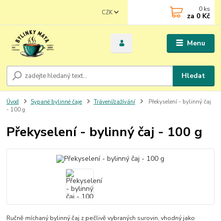
0
ks
CZK
za
0 Kč
Menu
Hledat
Úvod
Sypané bylinné čaje
Trávení/zažívání
Překyselení - bylinný čaj
- 100 g
Překyselení - bylinný čaj - 100 g
Ručně míchaný bylinný čaj z pečlivě vybraných surovin, vhodný jako