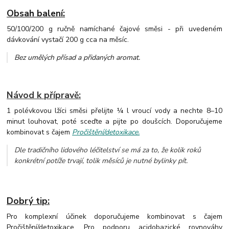
Obsah balení:
50/100/200 g ručně namíchané čajové směsi - při uvedeném
dávkování vystačí 200 g cca na měsíc.
Bez umělých přísad a přidaných aromat
.
Návod k přípravě:
1 polévkovou lžíci směsi přelijte ¼ l vroucí vody a nechte 8–10
minut louhovat, poté sceďte a pijte po doušcích. Doporučujeme
kombinovat s čajem
Pročištění/detoxikace.
Dle tradičního lidového léčitelství se má za to, že kolik roků
konkrétní potíže trvají, tolik měsíců je nutné bylinky pít.
Dobrý tip:
Pro komplexní účinek doporučujeme kombinovat s čajem
Pročištění/detoxikace. Pro podporu acidobazické rovnováhy