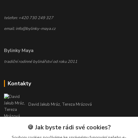
telefon: +420 730 249 327
email: info@bylinky-maya.cz
Bylinky Maya
tradiční rodinné bylinářství od roku 2011
Kontakty
David Jakub Mráz, Tereza Mrázová
info@bylinky-maya.cz
🍪 Jak byste rádi své cookies?
Soubory cookies používáme ke správnému fungování našeho e-