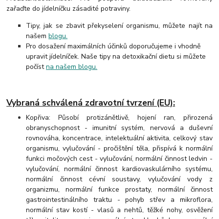
zařaďte do jídelníčku zásadité potraviny.
Tipy, jak se zbavit překyselení organismu, můžete najít na
našem
blogu.
Pro dosažení maximálních účinků doporučujeme i vhodně
upravit jídelníček. Naše tipy na detoxikační dietu si můžete
počíst
na našem blogu.
Vybraná schválená zdravotní tvrzení (EU):
Kopřiva: Působí protizánětlivě, hojení ran, přirozená
obranyschopnost - imunitní systém, nervová a duševní
rovnováha, koncentrace, intelektuální aktivita, celkový stav
organismu, vylučování - pročištění těla, přispívá k normální
funkci močových cest - vylučování, normální činnost ledvin -
vylučování, normální činnost kardiovaskulárního systému,
normální činnost cévní soustavy, vylučování vody z
organizmu, normální funkce prostaty, normální činnost
gastrointestinálního traktu - pohyb střev a mikroflora,
normální stav kostí - vlasů a nehtů, těžké nohy, osvěžení