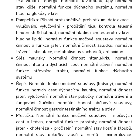
těla, vitalita - energie, normální stav kloubů, lupy, normální
stav kůže, normální funkce dýchacího systému, normální
hladina glukózy v krvi
Pampeliška: Působí protizánětlivě, prebiotikum, detoxikace -
vylučování, vylučování - pročištění těla, kontrola tělesné
hmotnosti & hubnutí, normální hladina cholesterolu v krvi -
hladina lipidů, normální funkce močové soustavy, normální
činnost a funkce jater, normální činnost žaludku, normální
trávení - stimulace, metabolismus sacharidů, antioxidant
Sléz maurský: Normální činnost hltanu/krku, normální
činnost hltanu a dýchacích cest, normální trávení, normální
funkce střevního traktu, normální funkce dýchacího
systému
Řepík: Normální funkce močové soustavy (ledviny), normální
funkce horních cest dýchacích/ Imunita, normální činnost
jater, vylučování, normální stav pokožky, normální trávení a
fungování žlučníku, normální činnost oběhové soustavy,
normální činnost gastrointestinálního traktu a střev
Přeslička: Normální funkce močové soustavy - močových
cest a ledvin, normální funkce prostaty, normální činnost
jater - choleréza - pročištění, normální stav kostí a kloubů,
normální stav pokožky, vlasů a nehtů - mineralizace,