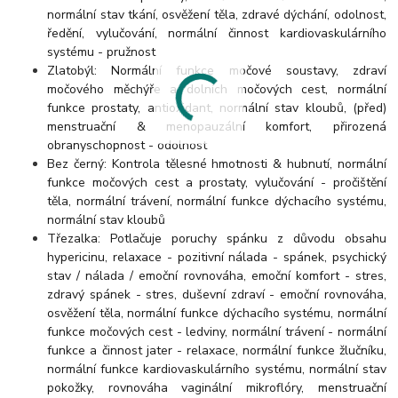
normální stav tkání, osvěžení těla, zdravé dýchání, odolnost,
ředění, vylučování, normální činnost kardiovaskulárního
systému - pružnost
Zlatobýl: Normální funkce močové soustavy, zdraví
močového měchýře a dolních močových cest, normální
funkce prostaty, antioxidant, normální stav kloubů, (před)
menstruační & menopauzální komfort, přirozená
obranyschopnost - odolnost
Bez černý: Kontrola tělesné hmotnosti & hubnutí, normální
funkce močových cest a prostaty, vylučování - pročištění
těla, normální trávení, normální funkce dýchacího systému,
normální stav kloubů
Třezalka: Potlačuje poruchy spánku z důvodu obsahu
hypericinu, relaxace - pozitivní nálada - spánek, psychický
stav / nálada / emoční rovnováha, emoční komfort - stres,
zdravý spánek - stres, duševní zdraví - emoční rovnováha,
osvěžení těla, normální funkce dýchacího systému, normální
funkce močových cest - ledviny, normální trávení - normální
funkce a činnost jater - relaxace, normální funkce žlučníku,
normální funkce kardiovaskulárního systému, normální stav
pokožky, rovnováha vaginální mikroflóry, menstruační