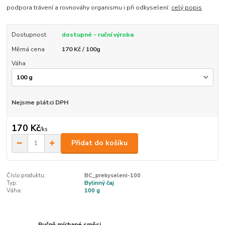
podpora trávení a rovnováhy organismu i při odkyselení.
celý popis
Dostupnost
dostupné - ruční výroba
Měrná cena
170 Kč / 100g
Váha
Nejsme plátci DPH
170 Kč
/
ks
Přidat do košíku
Číslo produktu:
BC_prekyseleni-100
Typ:
Bylinný čaj
Váha:
100 g
Ručně míchané směsi