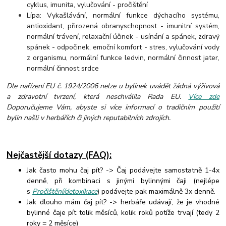
cyklus, imunita, vylučování - pročištění
Lípa: Vykašlávání, normální funkce dýchacího systému,
antioxidant, přirozená obranyschopnost - imunitní systém,
normální trávení, relaxační účinek - usínání a spánek, zdravý
spánek - odpočinek, emoční komfort - stres, vylučování vody
z organismu, normální funkce ledvin, normální činnost jater,
normální činnost srdce
Dle nařízení EU č. 1924/2006 nelze u bylinek uvádět žádná výživová
a zdravotní tvrzení, která neschválila Rada EU.
Více zde
Doporučujeme Vám, abyste si více informací o tradičním použití
bylin našli v herbářích či jiných reputabilních zdrojích.
Nejčastější dotazy (FAQ):
Jak často mohu čaj pít? -> Čaj podávejte samostatně 1-4x
denně, při kombinaci s jinými bylinnými čaji (nejlépe
s
Pročištění/detoxikace
) podávejte pak maximálně 3x denně.
Jak dlouho mám čaj pít? -> herbáře udávají, že je vhodné
bylinné čaje pít tolik měsíců, kolik roků potíže trvají (tedy 2
roky = 2 měsíce)