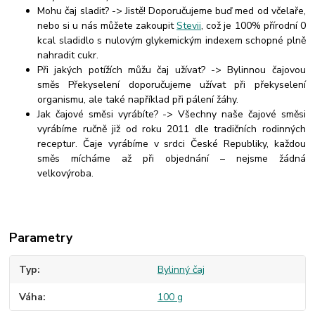
Mohu čaj sladit? -> Jistě! Doporučujeme buď med od včelaře,
nebo si u nás můžete zakoupit
Stevii
, což je 100% přírodní 0
kcal sladidlo s nulovým glykemickým indexem schopné plně
nahradit cukr.
Při jakých potížích můžu čaj užívat? -> Bylinnou čajovou
směs Překyselení doporučujeme užívat při překyselení
organismu, ale také například při pálení žáhy.
Jak čajové směsi vyrábíte? -> Všechny naše čajové směsi
vyrábíme ručně již od roku 2011 dle tradičních rodinných
receptur. Čaje vyrábíme v srdci České Republiky, každou
směs mícháme až při objednání – nejsme žádná
velkovýroba.
Parametry
Typ
Bylinný čaj
Váha
100 g