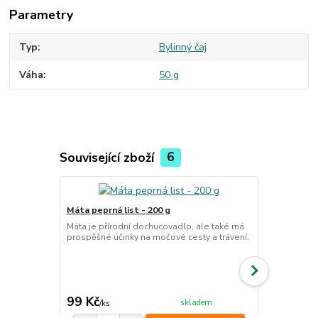
Parametry
Typ
Bylinný čaj
Váha
50 g
Související zboží
6
Máta peprná list - 200 g
Skořice kůra
Máta je přírodní dochucovadlo, ale také má
Kůra skořice
prospěšné účinky na močové cesty a trávení.
nejen díky s
trávení i sp
cena od
99 Kč
60 Kč
skladem
/
ks
/
ks