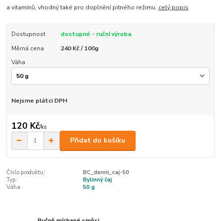
a vitamínů, vhodný také pro doplnění pitného režimu.
celý popis
Dostupnost
dostupné - ruční výroba
Měrná cena
240 Kč / 100g
Váha
Nejsme plátci DPH
120 Kč
/
ks
Přidat do košíku
Číslo produktu:
BC_denni_caj-50
Typ:
Bylinný čaj
Váha:
50 g
Ručně míchané směsi