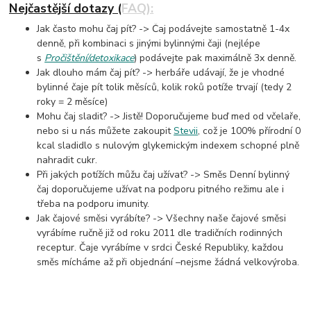
Nejčastější dotazy (FAQ):
Jak často mohu čaj pít? -> Čaj podávejte samostatně 1-4x
denně, při kombinaci s jinými bylinnými čaji (nejlépe
s
Pročištění/detoxikace
) podávejte pak maximálně 3x denně.
Jak dlouho mám čaj pít? -> herbáře udávají, že je vhodné
bylinné čaje pít tolik měsíců, kolik roků potíže trvají (tedy 2
roky = 2 měsíce)
Mohu čaj sladit? -> Jistě! Doporučujeme buď med od včelaře,
nebo si u nás můžete zakoupit
Stevii
, což je 100% přírodní 0
kcal sladidlo s nulovým glykemickým indexem schopné plně
nahradit cukr.
Při jakých potížích můžu čaj užívat? -> Směs Denní bylinný
čaj doporučujeme užívat na podporu pitného režimu ale i
třeba na podporu imunity.
Jak čajové směsi vyrábíte? -> Všechny naše čajové směsi
vyrábíme ručně již od roku 2011 dle tradičních rodinných
receptur. Čaje vyrábíme v srdci České Republiky, každou
směs mícháme až při objednání –nejsme žádná velkovýroba.