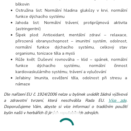
bílkovin
Ostružina list: Normální hladina glukózy v krvi, normální
funkce dýchacího systému
Jahoda list: Normální trávení, protiprůjmová aktivita
(astringentní)
Šípek plod: Antioxidant, mentální zdraví – relaxace,
přirozená obranyschopnost – imunitní systém, odolnost,
normální funkce dýchacího systému,
celkový stav
organismu, tonizace těla a mysli
Růže květ: Duševní rovnováha – klid – spánek, normální
funkce dýchacího systému, normální činnost
kardiovaskulárního systému, trávení a vylučování
Jeřabiny: Imunita, osvěžení těla, odolnost při stresu a
námaze
Dle nařízení EU č. 1924/2006 nelze u bylinek uvádět žádná výživová
a zdravotní tvrzení, která neschválila Rada EU.
Více zde
.
Doporučujeme Vám, abyste si více informací o tradičním použití
bylin našli v herbářích či jiných reputabilních zdrojích.