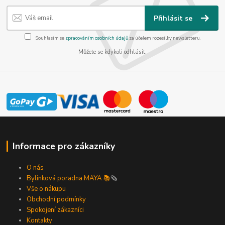
Přihlásit se
Souhlasím se
zpracováním osobních údajů
za účelem rozesílky newsletteru.
Můžete se kdykoli odhlásit.
Informace pro zákazníky
O nás
Bylinková poradna MAYA 📚
🗞️
Vše o nákupu
Obchodní podmínky
Spokojení zákazníci
Kontakty