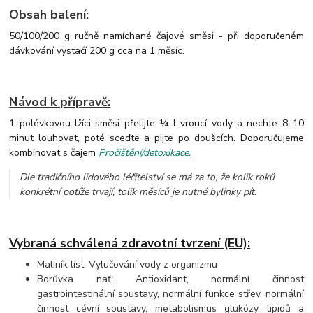
Obsah balení:
50/100/200 g ručně namíchané čajové směsi - při doporučeném
dávkování vystačí 200 g cca na 1 měsíc.
Návod k přípravě:
1 polévkovou lžíci směsi přelijte ¼ l vroucí vody a nechte 8–10
minut louhovat, poté sceďte a pijte po doušcích. Doporučujeme
kombinovat s čajem
Pročištění/detoxikace.
Dle tradičního lidového léčitelství se má za to, že kolik roků
konkrétní potíže trvají, tolik měsíců je nutné bylinky pít.
Vybraná schválená zdravotní tvrzení (EU):
Maliník list: Vylučování vody z organizmu
Borůvka nať: Antioxidant, normální činnost
gastrointestinální soustavy, normální funkce střev, normální
činnost cévní soustavy, metabolismus glukózy, lipidů a