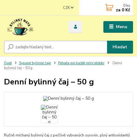
0
ks
CZK
za
0 Kč
Menu
Hledat
Úvod
Sypané bylinné čaje
Pohoda pro každé roční období
Denní
bylinný čaj – 50 g
Denní bylinný čaj – 50 g
Ručně míchaný bylinný čaj z pečlivě vybraných surovin, plný antioxidantů