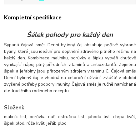
Kompletní specifikace
Šálek pohody pro každý den
Sypaná čajová směs Denní bylinný čaj obsahuje pečlivě vybrané
byliny, které jsou ideální pro doplnění zdravého pitného režimu na
každý den. Kombinace maliníku, borůvky a šípku vytváří chuťově
vynikající nápoj plný přírodních vitamínů a antioxidantů. Zejména
šípek a jeřabiny jsou přirozeným zdrojem vitamínu C. Čajová směs
Denní bylinný čaj je vho
dná na celoroční užívání, zvláště v období
zvýšené potřeby podpory imunity.
Čajová směs je ručně namíchaná
dle tradičního rodinného receptu.
Složení:
maliník list, borůvka nať, ostružina list, jahoda list, chrpa květ,
šípek plod, růže květ, jeřáb plod