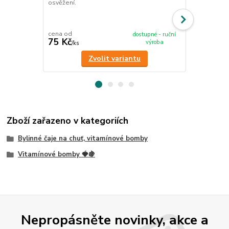
osvěžení.
cena od
dostupné - ruční
75 Kč
350 Kč
výroba
/
ks
/
ks
Zvolit variantu
Zboží zařazeno v kategoriích
Bylinné čaje na chuť, vitamínové bomby
Vitamínové bomby 🍓🍇
Nepropásněte novinky, akce a