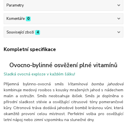
Parametry
Komentáře
0
Související zboží
4
Kompletní specifikace
Ovocno-bylinné osvěžení plné vitamínů
Sladká ovocná exploze v každém šálku!
Příjemná bylinno-ovocná směs
Vitamínová bomba jahodová
kombinuje medový rooibos s kousky mražených jahod s nádechem
malin a ostružin. Směs neobsahuje ibišek. Směs je d
oplněna o
přírodní sladkost stévie a osvěžující citrusové tóny pomerančové
kůry. Citronová tráva dodává jahodové bombě krásnou vůni, která
okamžitě provoní celou místnost.
Perfektní volba pro osvěžující
letní nápoj nebo zimní vzpomínku na slunečné dny.