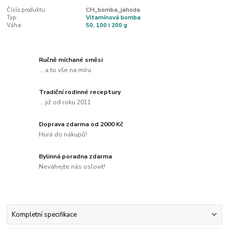
Číslo produktu:
CH_bomba_jahoda
Typ:
Vitamínová bomba
Váha:
50, 100 i 200 g
Ručně míchané směsi
... a to vše na míru
Tradiční rodinné receptury
... již od roku 2011
Doprava zdarma od 2000 Kč
Hurá do nákupů!
Bylinná poradna zdarma
Neváhejte nás oslovit!
Kompletní specifikace