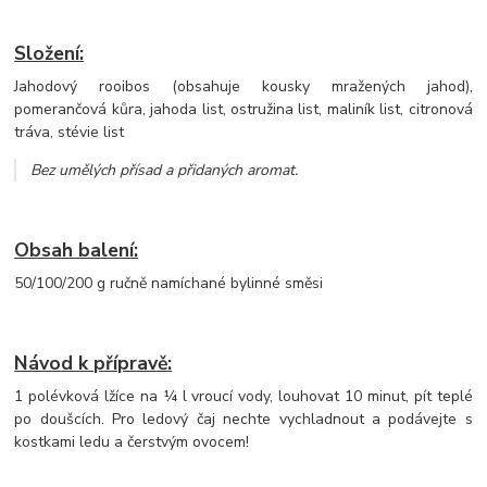
Složení:
Jahodový rooibos (obsahuje kousky mražených jahod),
pomerančová kůra, jahoda list, ostružina list, maliník list, citronová
tráva, stévie list
Bez umělých přísad a přidaných aromat.
Obsah balení:
50/100/200 g ručně namíchané bylinné směsi
Návod k přípravě:
1 polévková lžíce na ¼ l vroucí vody, louhovat 10 minut, pít teplé
po doušcích. Pro ledový čaj nechte vychladnout a podávejte s
kostkami ledu a čerstvým ovocem!