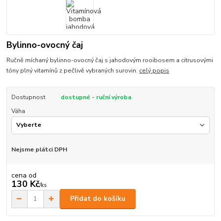
Bylinno-ovocný čaj
Ručně míchaný bylinno-ovocný čaj s jahodovým rooibosem a citrusovými
tóny plný vitamínů z pečlivě vybraných surovin.
celý popis
Dostupnost
dostupné - ruční výroba
Váha
Nejsme plátci DPH
cena od
130 Kč
/
ks
Přidat do košíku