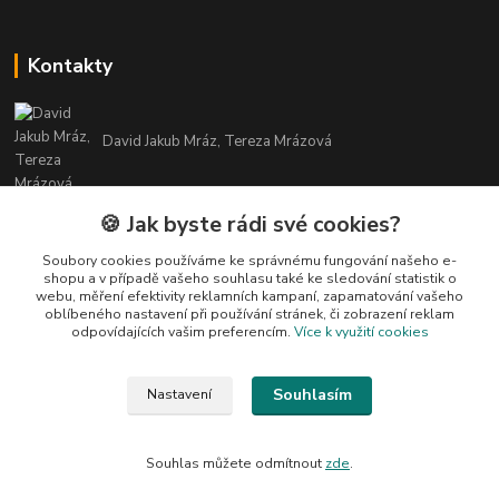
Kontakty
David Jakub Mráz, Tereza Mrázová
info@bylinky-maya.cz
🍪 Jak byste rádi své cookies?
Soubory cookies používáme ke správnému fungování našeho e-
shopu a v případě vašeho souhlasu také ke sledování statistik o
webu, měření efektivity reklamních kampaní, zapamatování vašeho
oblíbeného nastavení při používání stránek, či zobrazení reklam
odpovídajících vašim preferencím.
Více k využití cookies
Upravit sběr cookies.
Souhlasím
Nastavení
Všechny texty a fotografie u produktů jsou vlastnictvím BYLINKY MAYA. Nelze
je bez souhlasu kopírovat ani publikovat!
Souhlas můžete odmítnout
zde
.
Vytvořeno na
Eshop-rychle.cz