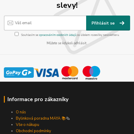
slevy!
Přihlásit se
Souhlasím se
zpracováním osobních údajů
za účelem rozesílky newsletteru.
Můžete se kdykoli odhlásit.
Informace pro zákazníky
O nás
Bylinková poradna MAYA 📚
🗞️
Vše o nákupu
Obchodní podmínky