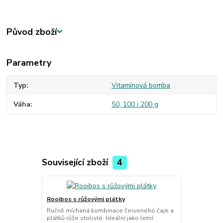
Původ zboží
Parametry
Typ
Vitamínová bomba
Váha
50, 100 i 200 g
Související zboží
4
Rooibos s růžovými plátky
Čajová konv
Ručně míchaná kombinace červeného čaje a
Kulatá čajov
plátků růže stolisté. Ideální jako letní
zabudovaným