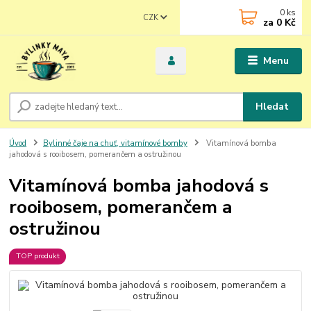
0
ks
CZK
za
0 Kč
Menu
Hledat
Úvod
Bylinné čaje na chuť, vitamínové bomby
Vitamínová bomba
jahodová s rooibosem, pomerančem a ostružinou
Vitamínová bomba jahodová s
rooibosem, pomerančem a
ostružinou
TOP produkt