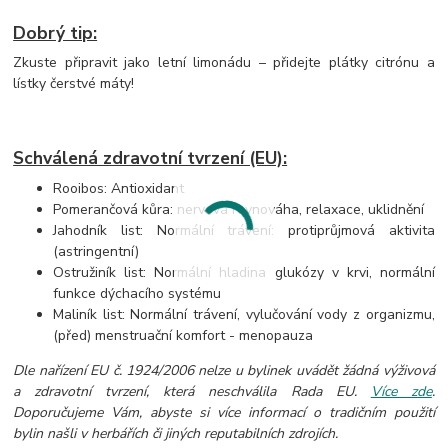
Dobrý tip:
Zkuste připravit jako letní limonádu – přidejte plátky citrónu a
lístky čerstvé máty!
Schválená zdravotní tvrzení (EU):
Rooibos: Antioxidant
Pomerančová kůra: nervová rovnováha, relaxace, uklidnění
Jahodník list: Normální trávení: protiprůjmová aktivita
(astringentní)
Ostružiník list: Normální hladina glukózy v krvi, normální
funkce dýchacího systému
Maliník list: Normální trávení, vylučování vody z organizmu,
(před) menstruační komfort - menopauza
Dle nařízení EU č. 1924/2006 nelze u bylinek uvádět žádná výživová
a zdravotní tvrzení, která neschválila Rada EU.
Více zde
.
Doporučujeme Vám, abyste si více informací o tradičním použití
bylin našli v herbářích či jiných reputabilních zdrojích.