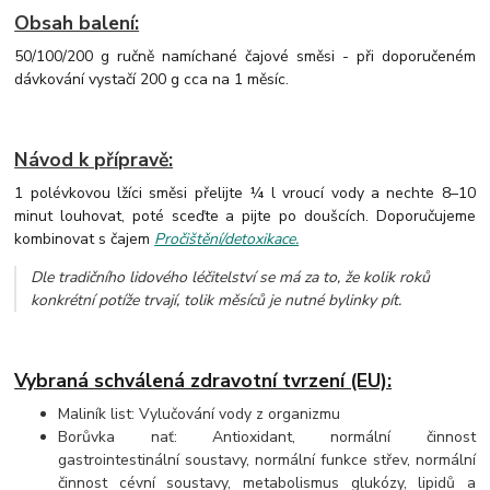
Obsah balení:
50/100/200 g ručně namíchané čajové směsi - při doporučeném
dávkování vystačí 200 g cca na 1 měsíc.
Návod k přípravě:
1 polévkovou lžíci směsi přelijte ¼ l vroucí vody a nechte 8–10
minut louhovat, poté sceďte a pijte po doušcích. Doporučujeme
kombinovat s čajem
Pročištění/detoxikace.
Dle tradičního lidového léčitelství se má za to, že kolik roků
konkrétní potíže trvají, tolik měsíců je nutné bylinky pít.
Vybraná schválená zdravotní tvrzení (EU):
Maliník list: Vylučování vody z organizmu
Borůvka nať: Antioxidant, normální činnost
gastrointestinální soustavy, normální funkce střev, normální
činnost cévní soustavy, metabolismus glukózy, lipidů a