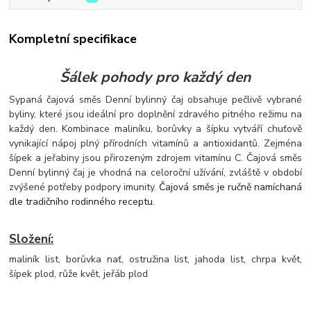
Kompletní specifikace
Šálek pohody pro každý den
Sypaná čajová směs Denní bylinný čaj obsahuje pečlivě vybrané
byliny, které jsou ideální pro doplnění zdravého pitného režimu na
každý den. Kombinace maliníku, borůvky a šípku vytváří chuťově
vynikající nápoj plný přírodních vitamínů a antioxidantů. Zejména
šípek a jeřabiny jsou přirozeným zdrojem vitamínu C. Čajová směs
Denní bylinný čaj je vho
dná na celoroční užívání, zvláště v období
zvýšené potřeby podpory imunity.
Čajová směs je ručně namíchaná
dle tradičního rodinného receptu.
Složení:
maliník list, borůvka nať, ostružina list, jahoda list, chrpa květ,
šípek plod, růže květ, jeřáb plod