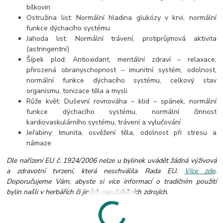
bílkovin
Ostružina list: Normální hladina glukózy v krvi, normální
funkce dýchacího systému
Jahoda list: Normální trávení, protiprůjmová aktivita
(astringentní)
Šípek plod: Antioxidant, mentální zdraví – relaxace,
přirozená obranyschopnost – imunitní systém, odolnost,
normální funkce dýchacího systému,
celkový stav
organismu, tonizace těla a mysli
Růže květ: Duševní rovnováha – klid – spánek, normální
funkce dýchacího systému, normální činnost
kardiovaskulárního systému, trávení a vylučování
Jeřabiny: Imunita, osvěžení těla, odolnost při stresu a
námaze
Dle nařízení EU č. 1924/2006 nelze u bylinek uvádět žádná výživová
a zdravotní tvrzení, která neschválila Rada EU.
Více zde
.
Doporučujeme Vám, abyste si více informací o tradičním použití
bylin našli v herbářích či jiných reputabilních zdrojích.