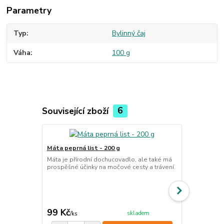
Parametry
Typ
Bylinný čaj
Váha
100 g
Související zboží
6
Máta peprná list - 200 g
Skořice kůra
Máta je přírodní dochucovadlo, ale také má
Kůra skořice
prospěšné účinky na močové cesty a trávení.
nejen díky s
trávení i sp
cena od
99 Kč
60 Kč
skladem
/
ks
/
ks