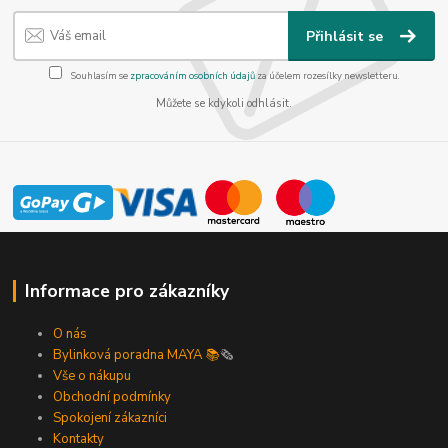
Přihlásit se
Souhlasím se
zpracováním osobních údajů
za účelem rozesílky newsletteru.
Můžete se kdykoli odhlásit.
Informace pro zákazníky
O nás
Bylinková poradna MAYA 📚
🗞️
Vše o nákupu
Obchodní podmínky
Spokojení zákazníci
Kontakty