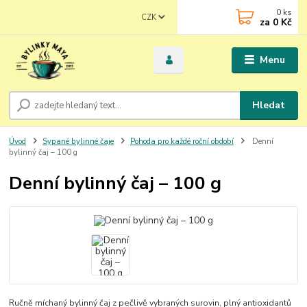
0
ks
CZK
za
0 Kč
Menu
Hledat
Úvod
Sypané bylinné čaje
Pohoda pro každé roční období
Denní
bylinný čaj – 100 g
Denní bylinný čaj – 100 g
Ručně míchaný bylinný čaj z pečlivě vybraných surovin, plný antioxidantů