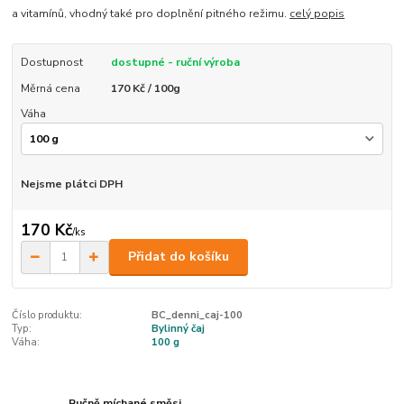
a vitamínů, vhodný také pro doplnění pitného režimu.
celý popis
Dostupnost
dostupné - ruční výroba
Měrná cena
170 Kč / 100g
Váha
Nejsme plátci DPH
170 Kč
/
ks
Přidat do košíku
Číslo produktu:
BC_denni_caj-100
Typ:
Bylinný čaj
Váha:
100 g
Ručně míchané směsi