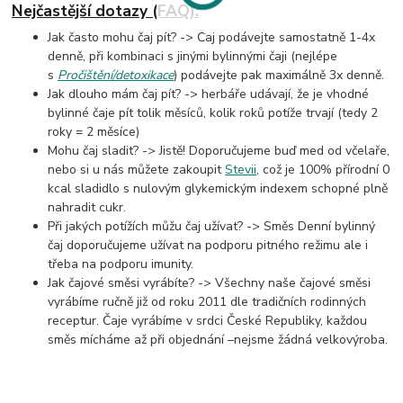
Nejčastější dotazy (FAQ):
Jak často mohu čaj pít? -> Čaj podávejte samostatně 1-4x
denně, při kombinaci s jinými bylinnými čaji (nejlépe
s
Pročištění/detoxikace
) podávejte pak maximálně 3x denně.
Jak dlouho mám čaj pít? -> herbáře udávají, že je vhodné
bylinné čaje pít tolik měsíců, kolik roků potíže trvají (tedy 2
roky = 2 měsíce)
Mohu čaj sladit? -> Jistě! Doporučujeme buď med od včelaře,
nebo si u nás můžete zakoupit
Stevii
, což je 100% přírodní 0
kcal sladidlo s nulovým glykemickým indexem schopné plně
nahradit cukr.
Při jakých potížích můžu čaj užívat? -> Směs Denní bylinný
čaj doporučujeme užívat na podporu pitného režimu ale i
třeba na podporu imunity.
Jak čajové směsi vyrábíte? -> Všechny naše čajové směsi
vyrábíme ručně již od roku 2011 dle tradičních rodinných
receptur. Čaje vyrábíme v srdci České Republiky, každou
směs mícháme až při objednání –nejsme žádná velkovýroba.