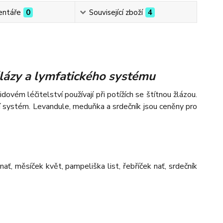
ntáře
0
Související zboží
4
žlázy a lymfatického systému
idovém léčitelství používají při potížích se štítnou žlázou.
nní systém. Levandule, meduňka a srdečník jsou ceněny pro
a nať, měsíček květ, pampeliška list, řebříček nať, srdečník