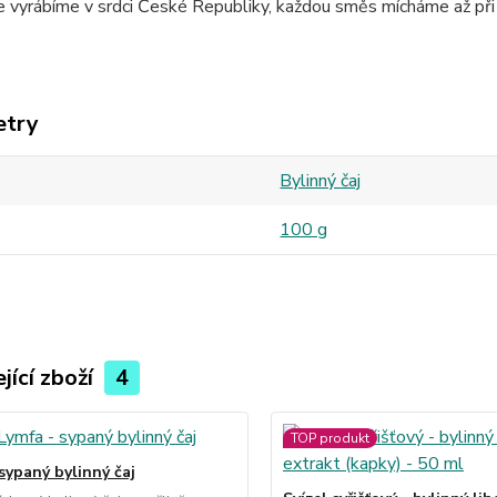
e vyrábíme v srdci České Republiky, každou směs mícháme až při
etry
Bylinný čaj
100 g
jící zboží
4
TOP produkt
sypaný bylinný čaj