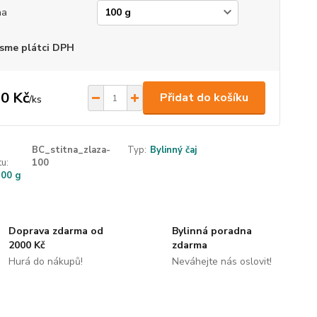
ha
sme plátci DPH
0 Kč
Přidat do košíku
/
ks
BC_stitna_zlaza-
Typ:
Bylinný čaj
u:
100
100 g
Doprava zdarma od
Bylinná poradna
2000 Kč
zdarma
Hurá do nákupů!
Neváhejte nás oslovit!