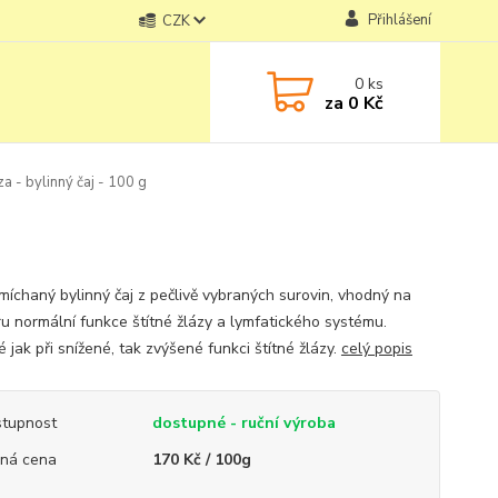
Přihlášení
CZK
0
ks
za
0 Kč
za - bylinný čaj - 100 g
míchaný bylinný čaj z pečlivě vybraných surovin, vhodný na
u normální funkce štítné žlázy a lymfatického systému.
jak při snížené, tak zvýšené funkci štítné žlázy.
celý popis
tupnost
dostupné - ruční výroba
ná cena
170 Kč / 100g