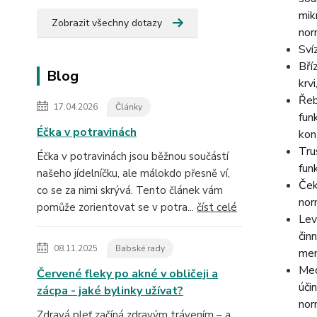
mik
Zobrazit všechny dotazy
nor
Sví
Bří
Blog
krvi
Řeb
17.04.2026
Články
fun
Éčka v potravinách
kon
Tru
Éčka v potravinách jsou běžnou součástí
fun
našeho jídelníčku, ale málokdo přesně ví,
Ček
co se za nimi skrývá. Tento článek vám
nor
pomůže zorientovat se v potra...
číst celé
Lev
čin
08.11.2025
Babské rady
men
Med
Červené fleky po akné v obličeji a
úči
zácpa - jaké bylinky užívat?
nor
Zdravá pleť začíná zdravým trávením – a