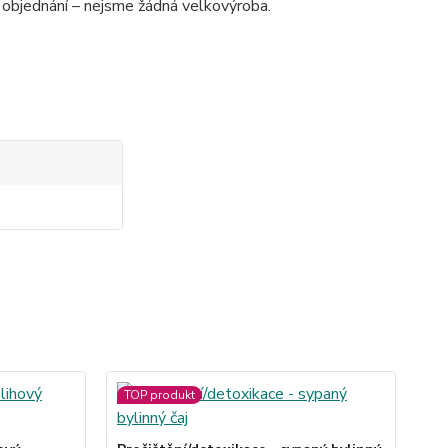
 objednání – nejsme žádná velkovýroba.
TOP produkt
TO
Mě