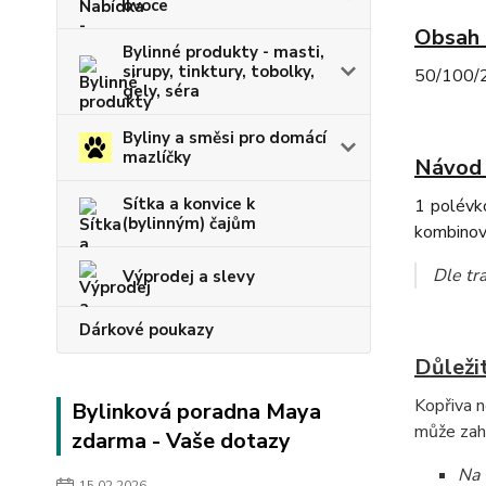
ovoce
Obsah 
Bylinné produkty - masti,
sirupy, tinktury, tobolky,
50/100/20
gely, séra
Byliny a směsi pro domácí
mazlíčky
Návod 
Sítka a konvice k
1 polévko
(bylinným) čajům
kombinov
Dle tra
Výprodej a slevy
Dárkové poukazy
Důleži
Kopřiva n
Bylinková poradna Maya
může zahu
zdarma - Vaše dotazy
Na 
15.02.2026