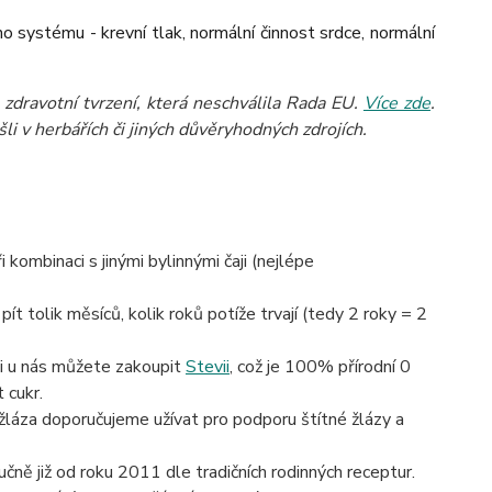
o systému - krevní tlak, normální činnost srdce, normální
zdravotní tvrzení, která neschválila Rada EU.
Více zde
.
li v herbářích či jiných důvěryhodných zdrojích.
kombinaci s jinými bylinnými čaji (nejlépe
pít tolik měsíců, kolik roků potíže trvají (tedy 2 roky = 2
si u nás můžete zakoupit
Stevii
, což je 100% přírodní 0
 cukr.
 žláza doporučujeme užívat pro podporu štítné žlázy a
čně již od roku 2011 dle tradičních rodinných receptur.