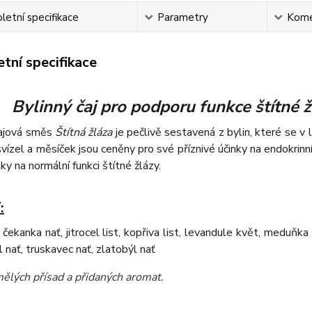
etní specifikace
Parametry
Kome
tní specifikace
Bylinný čaj pro podporu funkce štítné 
čajová směs
Štítná žláza
je pečlivě sestavená z bylin, které se v l
svízel a měsíček jsou ceněny pro své příznivé účinky na endokri
ky na normální funkci štítné žlázy.
:
t, čekanka nať, jitrocel list, kopřiva list, levandule květ, meduňk
l nať, truskavec nať, zlatobýl nať
ělých přísad a přidaných aromat
.