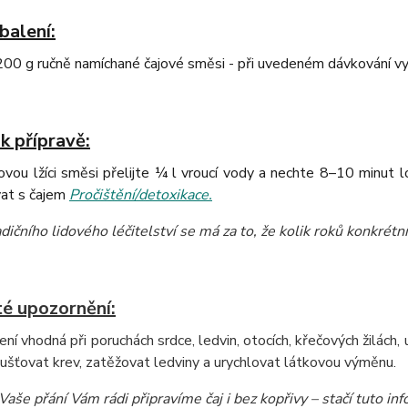
balení:
0 g ručně namíchané čajové směsi - při uvedeném dávkování vys
k přípravě:
vou lžíci směsi přelijte ¼ l vroucí vody a nechte 8–10 minut 
at s čajem
Pročištění/detoxikace.
dičního lidového léčitelství se má za to, že kolik roků konkrétní 
té upozornění:
ení vhodná při poruchách srdce, ledvin, otocích, křečových žilách,
šťovat krev, zatěžovat ledviny a urychlovat látkovou výměnu.
Vaše přání Vám rádi připravíme čaj i bez kopřivy – stačí tuto i