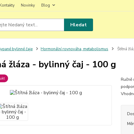
Kontakty
Novinky
Blog
Hledat
ypané bylinné čaje
Hormonální rovnováha, metabolismus
Štítná žlá
ná žláza - bylinný čaj - 100 g
ukt
Ručně 
podpor
Vhodné 
Dos
Měr