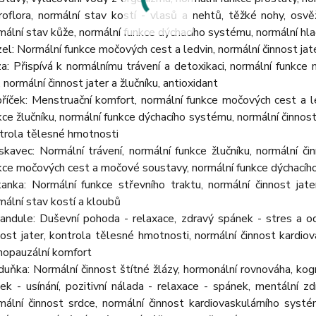
roflora, normální stav kostí - vlasů a nehtů, těžké nohy, osvěže
mální stav kůže, normální funkce dýchacího systému, normální hla
zel: Normální funkce močových cest a ledvin, normální činnost jat
za: Přispívá k normálnímu trávení a detoxikaci, normální funkce 
, normální činnost jater a žlučníku, antioxidant
říček: Menstruační komfort, normální funkce močových cest a le
kce žlučníku, normální funkce dýchacího systému, normální činnost
trola tělesné hmotnosti
skavec: Normální trávení, normální funkce žlučníku, normální či
kce močových cest a močové soustavy, normální funkce dýchací
anka: Normální funkce střevního traktu, normální činnost jater
mální stav kostí a kloubů
andule: Duševní pohoda - relaxace, zdravý spánek - stres a odp
nost jater, kontrola tělesné hmotnosti, normální činnost kardiov
opauzální komfort
uňka: Normální činnost štítné žlázy, hormonální rovnováha, kogni
nek - usínání, pozitivní nálada - relaxace - spánek, mentální z
mální činnost srdce, normální činnost kardiovaskulárního systé