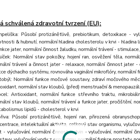
á schválená zdravotní tvrzení (EU):
peliška: Působí protizánětlivě, prebiotikum, detoxikace - vyl
tnosti & hubnutí, normální hladina cholesterolu v krvi - hladina 
unkce jater, normální činnost žaludku, normální trávení - stimulac
íček: Normální stav pokožky, hojení ran, osvěžení těla, normál
mální trávení a činnost jater - relaxace, normální činnost jater -
kce dýchacího systému, rovnováha vaginální mikroflóry, normální 
tobýl: Normální funkce močové soustavy, zdraví močového měch
ioxidant, normální stav kloubů, (před) menstruační & menopauzál
rocel: Antioxidant, normální funkce střevního traktu, mikrobiál
mální stav kloubů, normální trávení a funkce jater, pročištění, n
abolismus lipidů - cholesterol v krvi
řiva: Působí protizánětlivě, hojení ran, přirozená obranysch
centrace, intelektuální aktivita, celkový stav organismu, vylučov
t - vylučování, normální činnost ledvin - vylučování, normální č
stavy, vylučování vody z organizmu, normální funkce prostaty, nor