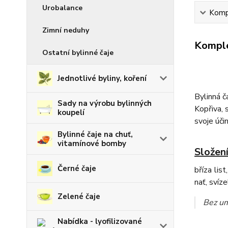
Urobalance
Kompl
Zimní neduhy
Komple
Ostatní bylinné čaje
Jednotlivé byliny, koření
Bylinná 
Sady na výrobu bylinných
Kopřiva, 
koupelí
svoje účin
Bylinné čaje na chuť,
vitamínové bomby
Složení
Černé čaje
bříza lis
nať, svíze
Zelené čaje
Bez um
Nabídka - lyofilizované