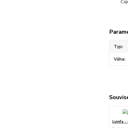
Čaj
Param
Typ
Váha
Souvise
Lymfa - 