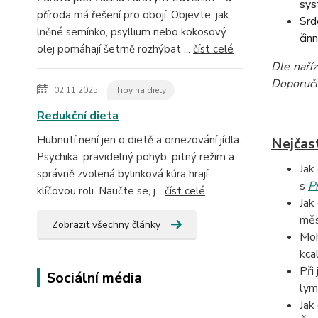
sys
příroda má řešení pro obojí. Objevte, jak
Srd
lněné semínko, psyllium nebo kokosový
čin
olej pomáhají šetrně rozhýbat ...
číst celé
Dle naří
Doporučuj
02.11.2025
Tipy na diety
Redukční dieta
Hubnutí není jen o dietě a omezování jídla.
Nejčas
Psychika, pravidelný pohyb, pitný režim a
Jak
správně zvolená bylinková kúra hrají
s
P
klíčovou roli. Naučte se, j...
číst celé
Jak
měs
Zobrazit všechny články
Moh
kca
Při
Sociální média
lym
Jak