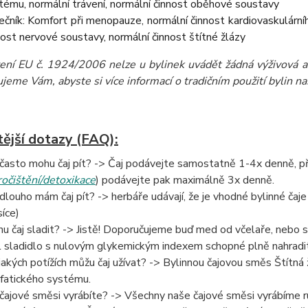
tému, normální trávení, normální činnost oběhové soustavy
ečník: Komfort při menopauze, normální činnost kardiovaskulárníh
nost nervové soustavy, normální činnost štítné žlázy
zení EU č. 1924/2006 nelze u bylinek uvádět žádná výživová a 
eme Vám, abyste si více informací o tradičním použití bylin naš
tější dotazy (FAQ):
 často mohu čaj pít? -> Čaj podávejte samostatně 1-4x denně, při 
ročištění/detoxikace
) podávejte pak maximálně 3x denně.
 dlouho mám čaj pít? -> herbáře udávají, že je vhodné bylinné čaje 
íce)
u čaj sladit? -> Jistě! Doporučujeme buď med od včelaře, nebo 
l sladidlo s nulovým glykemickým indexem schopné plně nahradit
 jakých potížích můžu čaj užívat? -> Bylinnou čajovou směs Štítná
fatického systému.
 čajové směsi vyrábíte? -> Všechny naše čajové směsi vyrábíme ru