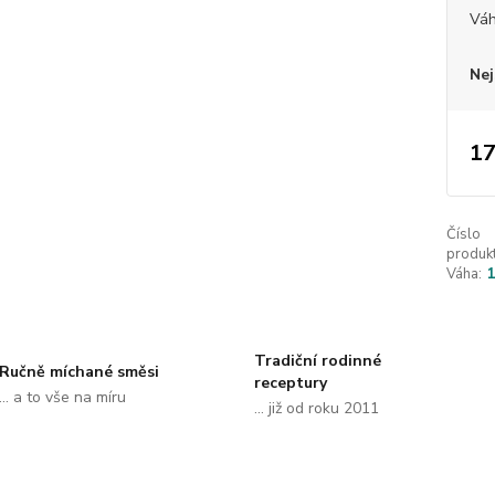
Vá
Nej
17
Číslo
produkt
Váha:
Tradiční rodinné
Ručně míchané směsi
receptury
... a to vše na míru
... již od roku 2011