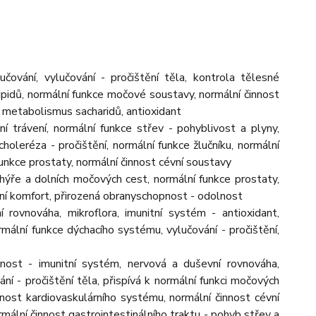
učování, vylučování - pročištění těla, kontrola tělesné
lipidů, normální funkce močové soustavy, normální činnost
e, metabolismus sacharidů, antioxidant
ní trávení, normální funkce střev - pohyblivost a plyny,
 choleréza - pročištění, normální funkce žlučníku, normální
funkce prostaty, normální činnost cévní soustavy
ýře a dolních močových cest, normální funkce prostaty,
ní komfort, přirozená obranyschopnost - odolnost
ní rovnováha, mikroflora, imunitní systém - antioxidant,
ormální funkce dýchacího systému, vylučování - pročištění,
opnost - imunitní systém, nervová a duševní rovnováha,
ání - pročištění těla, přispívá k normální funkci močových
innost kardiovaskulárního systému, normální činnost cévní
mální činnost gastrointestinálního traktu - pohyb střev a