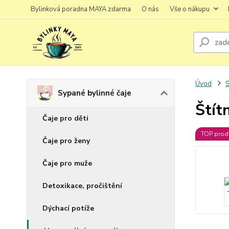
Bylinková poradna MAYA zdarma
O nás
Vše o nákupu
Úvod
S
Sypané bylinné čaje
Štít
Čaje pro děti
TOP prod
Čaje pro ženy
Čaje pro muže
Detoxikace, pročištění
Dýchací potíže