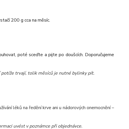
tačí 200 g cca na měsíc.
louhovat, poté sceďte a pijte po doušcích. Doporučujeme
potíže trvají, tolik měsíců je nutné bylinky pít.
 užívání léků na ředění krve ani u nádorových onemocnění –
nformaci uvést v poznámce při objednávce.