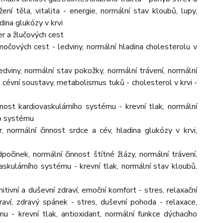
ní těla, vitalita - energie, normální stav kloubů, lupy,
dina glukózy v krvi
er a žlučových cest
močových cest - ledviny, normální hladina cholesterolu v
dviny, normální stav pokožky, normální trávení, normální
 cévní soustavy, metabolismus tuků - cholesterol v krvi -
nnost kardiovaskulárního systému - krevní tlak, normální
ho systému
, normální činnost srdce a cév, hladina glukózy v krvi,
očinek, normální činnost štítné žlázy, normální trávení,
askulárního systému - krevní tlak, normální stav kloubů,
tivní a duševní zdraví, emoční komfort - stres, relaxační
draví, zdravý spánek - stres, duševní pohoda - relaxace,
mu - krevní tlak, antioxidant, normální funkce dýchacího