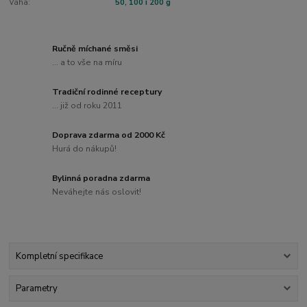
Váha:
50, 100 i 200 g
Ručně míchané směsi
... a to vše na míru
Tradiční rodinné receptury
... již od roku 2011
Doprava zdarma od 2000 Kč
Hurá do nákupů!
Bylinná poradna zdarma
Neváhejte nás oslovit!
Kompletní specifikace
Parametry