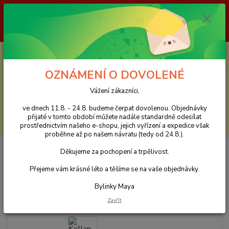
Vážení zákazníci, ve dnech 11.8. - 24.8. budeme čerpat dovolenou.
Objednávky přijaté v tomto období můžete nadále standardně odesílat
prostřednictvím našeho e-shopu, jejich vyřízení a expedice však proběhne
až po našem návratu (tedy od 24.8.). Děkujeme za pochopení a trpělivost.
0
ks
CZK
za
0 Kč
OZNÁMENÍ O DOVOLENÉ
Menu
Vážení zákazníci,
ve dnech 11.8. - 24.8. budeme čerpat dovolenou. Objednávky
přijaté v tomto období můžete nadále standardně odesílat
Hledat
prostřednictvím našeho e-shopu, jejich vyřízení a expedice však
proběhne až po našem návratu (tedy od 24.8.).
Úvod
Sypané bylinné čaje
Dýchací potíže
Kašlan - sypaný bylinný
Děkujeme za pochopení a trpělivost.
čaj
Přejeme vám krásné léto a těšíme se na vaše objednávky.
Kašlan - sypaný bylinný čaj
Bylinky Maya
Zavřít