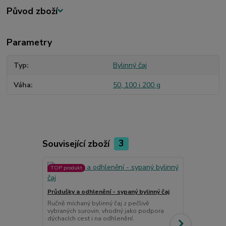
Původ zboží
Parametry
Typ
Bylinný čaj
Váha
50, 100 i 200 g
Související zboží
3
TOP produkt
Meduňka lék
Průdušky a odhlenění - sypaný bylinný čaj
Meduňka má n
zejména svými
Ručně míchaný bylinný čaj z pečlivě
vybraných surovin, vhodný jako podpora
dýchacích cest i na odhlenění.