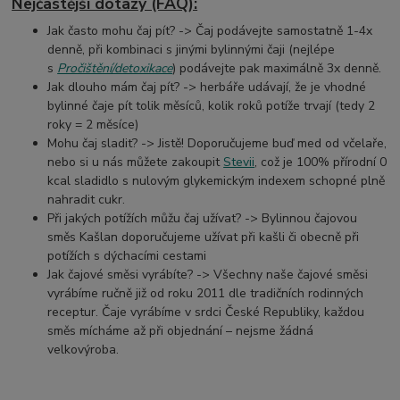
Nejčastější dotazy (FAQ):
Jak často mohu čaj pít? -> Čaj podávejte samostatně 1-4x
denně, při kombinaci s jinými bylinnými čaji (nejlépe
s
Pročištění/detoxikace
) podávejte pak maximálně 3x denně.
Jak dlouho mám čaj pít? -> herbáře udávají, že je vhodné
bylinné čaje pít tolik měsíců, kolik roků potíže trvají (tedy 2
roky = 2 měsíce)
Mohu čaj sladit? -> Jistě! Doporučujeme buď med od včelaře,
nebo si u nás můžete zakoupit
Stevii
, což je 100% přírodní 0
kcal sladidlo s nulovým glykemickým indexem schopné plně
nahradit cukr.
Při jakých potížích můžu čaj užívat? -> Bylinnou čajovou
směs Kašlan doporučujeme užívat při kašli či obecně při
potížích s dýchacími cestami
Jak čajové směsi vyrábíte? -> Všechny naše čajové směsi
vyrábíme ručně již od roku 2011 dle tradičních rodinných
receptur. Čaje vyrábíme v srdci České Republiky, každou
směs mícháme až při objednání – nejsme žádná
velkovýroba.