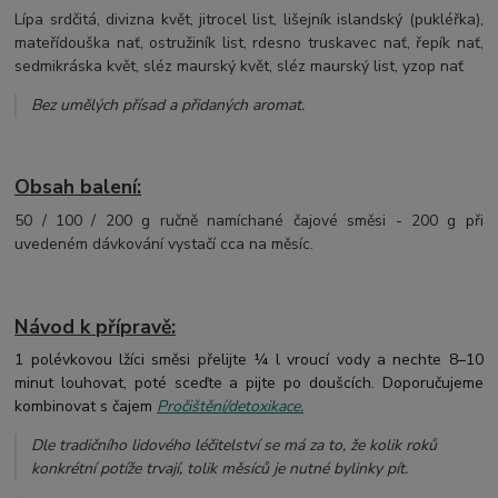
Lípa srdčitá, divizna květ, jitrocel list, lišejník islandský (pukléřka),
mateřídouška nať, ostružiník list, rdesno truskavec nať, řepík nať,
sedmikráska květ, sléz maurský květ, sléz maurský list, yzop nať
Bez umělých přísad a přidaných aromat
.
Obsah balení:
50 / 100 / 200 g ručně namíchané čajové směsi - 200 g při
uvedeném dávkování vystačí cca na měsíc.
Návod k přípravě:
1 polévkovou lžíci směsi přelijte ¼ l vroucí vody a nechte 8–10
minut louhovat, poté sceďte a pijte po doušcích. Doporučujeme
kombinovat s čajem
Pročištění/detoxikace.
Dle tradičního lidového léčitelství se má za to, že kolik roků
konkrétní potíže trvají, tolik měsíců je nutné bylinky pít.