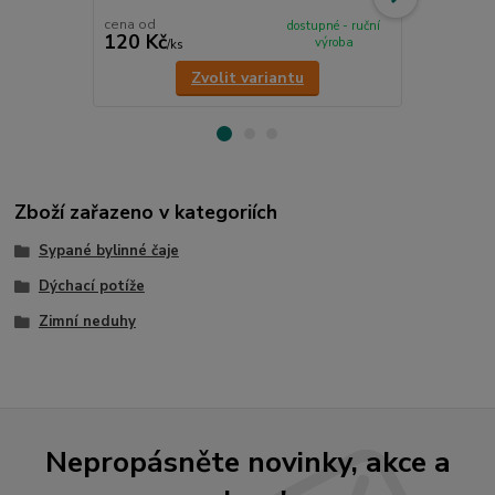
cena od
dostupné - ruční
120 Kč
60 Kč
výroba
/
ks
/
ks
Zvolit variantu
Zboží zařazeno v kategoriích
Sypané bylinné čaje
Dýchací potíže
Zimní neduhy
Nepropásněte novinky, akce a