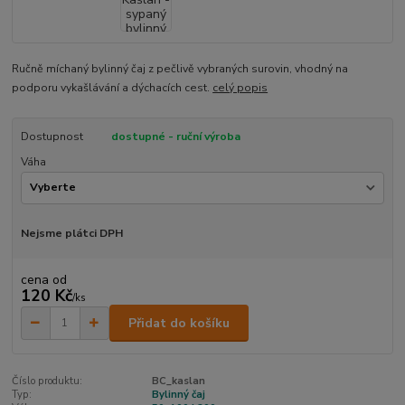
Ručně míchaný bylinný čaj z pečlivě vybraných surovin, vhodný na
podporu vykašlávání a dýchacích cest.
celý popis
Dostupnost
dostupné - ruční výroba
Váha
Nejsme plátci DPH
cena od
120 Kč
/
ks
Přidat do košíku
Číslo produktu:
BC_kaslan
Typ:
Bylinný čaj