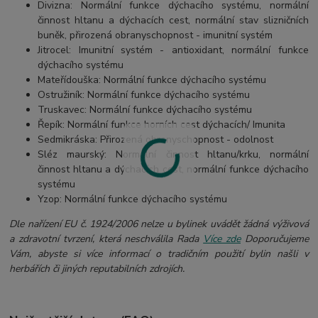
Divizna: Normální funkce dýchacího systému, normální
činnost hltanu a dýchacích cest, normální stav slizničních
buněk, přirozená obranyschopnost - imunitní systém
Jitrocel: Imunitní systém - antioxidant, normální funkce
dýchacího systému
Mateřídouška: Normální funkce dýchacího systému
Ostružiník: Normální funkce dýchacího systému
Truskavec: Normální funkce dýchacího systému
Řepík: Normální funkce horních cest dýchacích/ Imunita
Sedmikráska: Přirozená obranyschopnost - odolnost
Sléz maurský: Normální činnost hltanu/krku, normální
činnost hltanu a dýchacích cest, normální funkce dýchacího
systému
Yzop: Normální funkce dýchacího systému
Dle nařízení EU č. 1924/2006 nelze u bylinek uvádět žádná výživová
a zdravotní tvrzení, která neschválila Rada
Více zde
Doporučujeme
Vám, abyste si více informací o tradičním použití bylin našli v
herbářích či jiných reputabilních zdrojích.