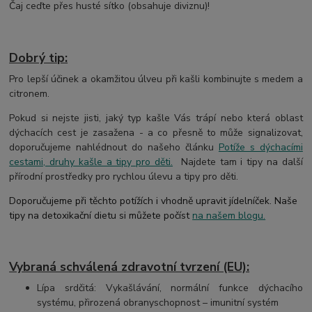
Čaj ceďte přes husté sítko (obsahuje diviznu)!
Dobrý tip:
Pro lepší účinek a okamžitou úlveu při kašli kombinujte s medem a
citronem.
Pokud si nejste jisti, jaký typ kašle Vás trápí nebo která oblast
dýchacích cest je zasažena - a co přesně to může signalizovat,
doporučujeme nahlédnout do našeho článku
Potíže s dýchacími
cestami, druhy kašle a tipy pro děti.
Najdete tam i tipy na další
přírodní prostředky pro rychlou úlevu a tipy pro děti.
Doporučujeme při těchto potížích i vhodně upravit jídelníček. Naše
tipy na detoxikační dietu si můžete počíst
na našem blogu.
Vybraná schválená zdravotní tvrzení (EU):
Lípa srdčitá: Vykašlávání, normální funkce dýchacího
systému, přirozená obranyschopnost – imunitní systém