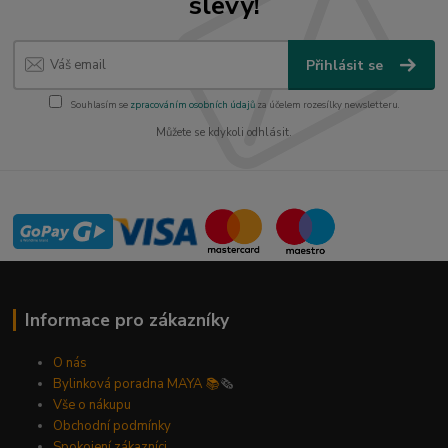
slevy!
Přihlásit se
Souhlasím se
zpracováním osobních údajů
za účelem rozesílky newsletteru.
Můžete se kdykoli odhlásit.
Informace pro zákazníky
O nás
Bylinková poradna MAYA 📚
🗞️
Vše o nákupu
Obchodní podmínky
Spokojení zákazníci