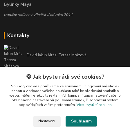
Bylinky Maya
tradiční rodinné bylinářství od roku 2011
Kontakty
David Jakub Mráz, Tereza Mrázová
info@bylinky-maya.cz
🍪 Jak byste rádi své cookies?
Soubory cookies používáme ke správnému fungování našeho e-
shopu a v případě vašeho souhlasu také ke sledování statistik o
webu, měření efektivity reklamních kampaní, zapamatování vašeho
oblíbeného nastavení při používání stránek, či zobrazení reklam
odpovídajících vašim preferencím.
Více k využití cookies
Upravit sběr cookies.
Souhlasím
Nastavení