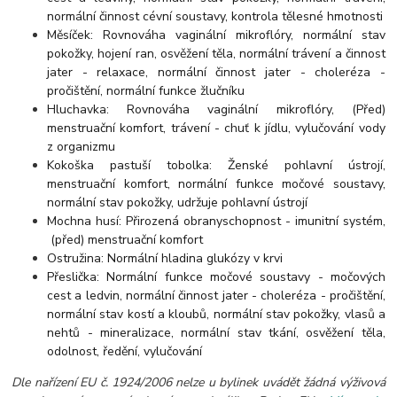
normální činnost cévní soustavy, kontrola tělesné hmotnosti
Měsíček: Rovnováha vaginální mikroflóry, normální stav
pokožky, hojení ran, osvěžení těla, normální trávení a činnost
jater - relaxace, normální činnost jater - choleréza -
pročištění, normální funkce žlučníku
Hluchavka: Rovnováha vaginální mikroflóry, (Před)
menstruační komfort, trávení - chuť k jídlu, vylučování vody
z organizmu
Kokoška pastuší tobolka: Ženské pohlavní ústrojí,
menstruační komfort, normální funkce močové soustavy,
normální stav pokožky, udržuje pohlavní ústrojí
Mochna husí: Přirozená obranyschopnost - imunitní systém,
(před) menstruační komfort
Ostružina: Normální hladina glukózy v krvi
Přeslička: Normální funkce močové soustavy - močových
cest a ledvin, normální činnost jater - choleréza - pročištění,
normální stav kostí a kloubů, normální stav pokožky, vlasů a
nehtů - mineralizace, normální stav tkání, osvěžení těla,
odolnost, ředění, vylučování
Dle nařízení EU č. 1924/2006 nelze u bylinek uvádět žádná výživová