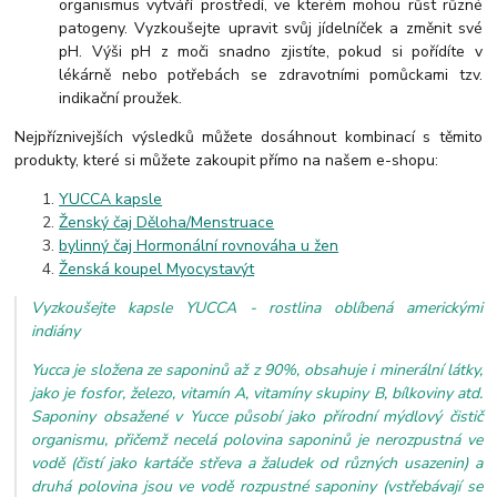
organismus vytváří prostředí, ve kterém
mohou růst různé
patogeny.
Vyzkoušejte upravit svůj jídelníček a změnit své
pH. Výši pH z moči snadno zjistíte, pokud si pořídíte v
lékárně nebo potřebách se zdravotními pomůckami tzv.
indikační proužek.
Nejpříznivejších výsledků můžete dosáhnout kombinací s těmito
produkty, které si můžete zakoupit přímo na našem e-shopu:
YUCCA kapsle
Ženský čaj Děloha/Menstruace
bylinný čaj Hormonální rovnováha u žen
Ženská koupel Myocystavýt
Vyzkoušejte kapsle YUCCA - rostlina oblíbená americkými
indiány
Yucca je složena ze saponinů až z 90%, obsahuje i minerální látky,
jako je fosfor, železo, vitamín A, vitamíny skupiny B, bílkoviny atd.
Saponiny obsažené v Yucce působí jako přírodní mýdlový čistič
organismu, přičemž necelá polovina saponinů je nerozpustná ve
vodě (čistí jako kartáče střeva a žaludek od různých usazenin) a
druhá polovina jsou ve vodě rozpustné saponiny (vstřebávají se