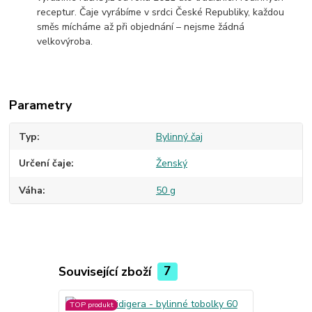
receptur. Čaje vyrábíme v srdci České Republiky, každou
směs mícháme až při objednání – nejsme žádná
velkovýroba.
Parametry
Typ
Bylinný čaj
Určení čaje
Ženský
Váha
50 g
Související zboží
7
TOP produkt
TOP produkt