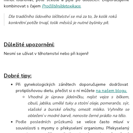
kombinovat s čajem
Pročištění/detoxikace.
Dle tradičního lidového léčitelství se má za to, že kolik roků
konkrétní potíže trvají, tolik měsíců je nutné bylinky pít.
Důležité upozornění:
Nesmí se užívat v těhotenství nebo při kojení!
Dobré tipy:
Při gynekologických zánětech doporučujeme dodržovat
protiplísňovou dietu, přečíst si o ní můžete
na našem blogu.
Vhodná je úprava jídelníčku, nejíst vejce s bílkem,
cibuli, jablka, umělé tuky a stolní oleje, pomeranče, sýr,
vlašské a burské ořechy, omezit mléko. Vyhněte se
oblečení v modré barvě, nenoste černé prádlo na tělo.
Podle posledních průzkumů
se
velice často
mluví
v
souvislosti s
myomy o překyselení organismu
. Překyselený