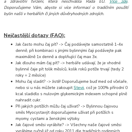
a zdravotní tvrzení, která neschválila Rada EU.
Více zde
.
Doporučujeme Vám, abyste si více informací o tradičním použití
bylin našli v herbářích či jiných důvěryhodných zdrojích.
Nejčastější dotazy (FAQ):
Jak často mohu čaj pít? -> Čaj podávejte samostatně 1-4x
denně, při kombinaci s jinými bylinnými čaji
podávejte pak
maximálně 1x denně a doplňující čaj max 3x.
Jak dlouho mám čaj pít? -> herbáře udávají, že je vhodné
bylinné čaje pít tolik měsíců, kolik roků potíže trvají (tedy 2
roky = 2 měsíce)
Mohu čaj sladit? -> Jistě! Doporučujeme buď med od včelaře,
nebo si u nás můžete zakoupit
Stevii
, což je 100% přírodní 0
kcal sladidlo s nulovým glykemickým indexem schopné plně
nahradit cukr.
Při jakých potížích můžu čaj užívat? -> Bylinnou čajovou
směs Myocystavýt doporučujeme užívat při potížích s
myomy, cystami a ženskými výtoky.
Jak čajové směsi vyrábíte? -> Všechny naše čajové směsi
vyrábíme ručně již od roku 2011 dle tradičních rodinných