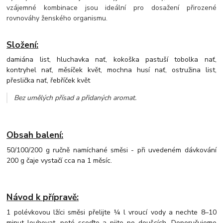
vzájemné kombinace jsou ideální pro dosažení přirozené
rovnováhy ženského organismu.
Složení:
damiána list, hluchavka nať, kokoška pastuší tobolka nať,
kontryhel nať, měsíček květ, mochna husí nať, ostružina list,
přeslička nať, řebříček květ
Bez umělých přísad a přidaných aromat
.
Obsah balení:
50/100/200 g ručně namíchané směsi - při uvedeném dávkování
200 g čaje vystačí cca na 1 měsíc.
Návod k přípravě:
1 polévkovou lžíci směsi přelijte ¼ l vroucí vody a nechte 8–10
minut louhovat, poté sceďte a pijte po doušcích. Doporučujeme