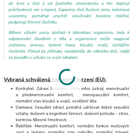
do krve a čistí ji od špatného cholesterolu a tím zlepšují
průchodnost cév a tepen). Saponiny čistí žlučové cesty, ledvinové
usazeniny, pomáhají urychlit vylučování kyseliny mléčné,
podporují činnost žlučníku.
Během užívání yuccy dochází k detoxikaci organismu, tedy k
odplavování škodlivin z těla a organismus může reagovat
zvýšenou únavou, bolestí hlavy, kloubů, svalů, častějším
močením. Pokud by příznaky neodezněly do několika dnů, raději
se poraďte o užívání se svým lékařem.
Vybraná schválená zdravotní tvrzení (EU):
Kontryhel: Zdraví ženského pohlavního ústrojí, menstruační
a předmenstruační komfort, , menopauzální komfort,
normální stav kloubů a svalů, osvěžení těla
Damiana: Sexuální zdraví, pomáhá udržovat dobré sexuální
vztahy, duševní a kognitivní činnost, duševní pohoda - stres,
kontrola tělesné hmotnosti
Řebříček: Menstruační komfort, normální funkce močových
cest a ledviny, normální stav pokožky, normální trávení,