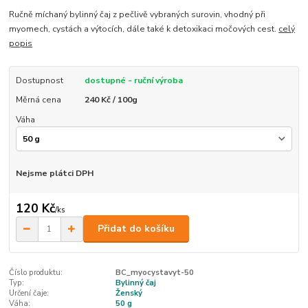
Ručně míchaný bylinný čaj z pečlivě vybraných surovin, vhodný při
myomech, cystách a výtocích, dále také k detoxikaci močových cest.
celý
popis
Dostupnost
dostupné - ruční výroba
Měrná cena
240 Kč / 100g
Váha
Nejsme plátci DPH
120 Kč
/
ks
Přidat do košíku
Číslo produktu:
BC_myocystavyt-50
Typ:
Bylinný čaj
Určení čaje:
Ženský
Váha:
50 g