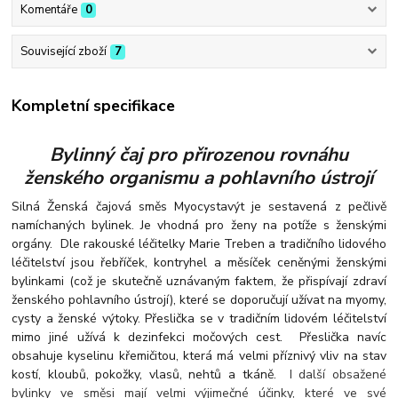
Komentáře
0
Související zboží
7
Kompletní specifikace
Bylinný čaj pro přirozenou rovnáhu
ženského organismu a pohlavního ústrojí
Silná Ženská čajová směs Myocystavýt je sestavená z pečlivě
namíchaných bylinek. Je vhodná pro ženy na potíže s ženskými
orgány.
Dle rakouské léčitelky Marie Treben a tradičního lidového
léčitelství jsou řebříček, kontryhel a měsíček ceněnými ženskými
bylinkami (což je skutečně uznávaným faktem, že přispívají zdraví
ženského pohlavního ústrojí), které se doporučují užívat na myomy,
cysty a ženské výtoky. Přeslička se v tradičním lidovém léčitelství
mimo jiné užívá k dezinfekci močových cest. Přeslička navíc
obsahuje kyselinu křemičitou, která má velmi příznivý vliv na stav
kostí, kloubů, pokožky, vlasů, nehtů a tkáně.
I další obsažené
bylinky ve směsi mají velmi výjimečné účinky, které ve své