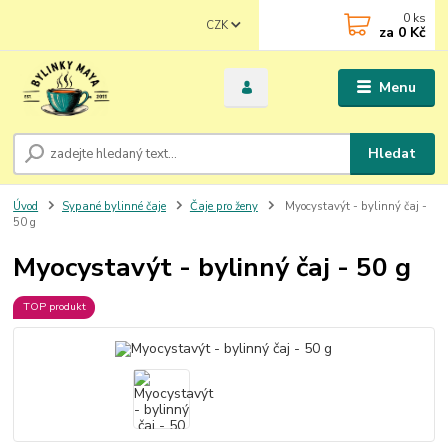
0
ks
CZK
za
0 Kč
Menu
Hledat
Úvod
Sypané bylinné čaje
Čaje pro ženy
Myocystavýt - bylinný čaj -
50 g
Myocystavýt - bylinný čaj - 50 g
TOP produkt