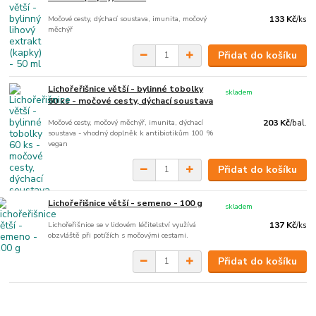
Močové cesty, dýchací soustava, imunita, močový
133 Kč
/
ks
měchýř
Přidat do košíku
Lichořeřišnice větší - bylinné tobolky
skladem
60 ks - močové cesty, dýchací soustava
Močové cesty, močový měchýř, imunita, dýchací
203 Kč
/
bal.
soustava - vhodný doplněk k antibiotikům 100 %
vegan
Přidat do košíku
Lichořeřišnice větší - semeno - 100 g
skladem
Lichořeřišnice se v lidovém léčitelství využívá
137 Kč
/
ks
obzvláště při potížích s močovými cestami.
Přidat do košíku