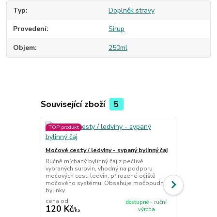
Typ
Doplněk stravy
Provedení
Sirup
Objem
250ml
Související zboží
5
TOP produkt
TOP produkt
Močové cesty / ledviny - sypaný bylinný čaj
Močové cesty
koupelí 10 x
Ručně míchaný bylinný čaj z pečlivě
vybraných surovin, vhodný na podporu
Sada 10 sáčk
močových cest, ledvin, přirozené očiště
močových ces
močového systému. Obsahuje močopudné
bylinným čaj
bylinky.
cena od
dostupné - ruční
120 Kč
695 Kč
výroba
/
ks
/
ks