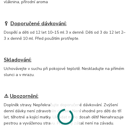
vláknina, přírodní aroma
🥄
Doporučené dávkování
:
Dospělí a děti od 12 let 10–15 ml 3 x denně. Děti od 3 do 12 let 2–
3 x denně 10 ml. Před použitím protřepte.
Skladování:
Uchovávejte v suchu při pokojové teplotě. Neskladujte na přímém
slunci a v mrazu.
⚠️
Upozornění:
Doplněk stravy. Nepřekračujte doporučené dávkování. Zvýšení
denní dávky není zdravotním rizikem. Není vhodné pro děti do tří
let, těhotné a kojící matky. Ukládat mimo dosah dětí! Nenahrazuje
pestrou a vyváženou stravu. Případný zákal není na závadu.