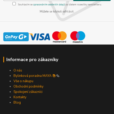
Souhlasím se
zpracováním osobních údajů
za účelem rozesílky newsletteru.
Můžete se kdykoli odhlásit.
Informace pro zákazníky
O nás
Bylinková poradna MAYA 📚
🗞️
Vše o nákupu
Obchodní podmínky
Spokojení zákazníci
Kontakty
Blog