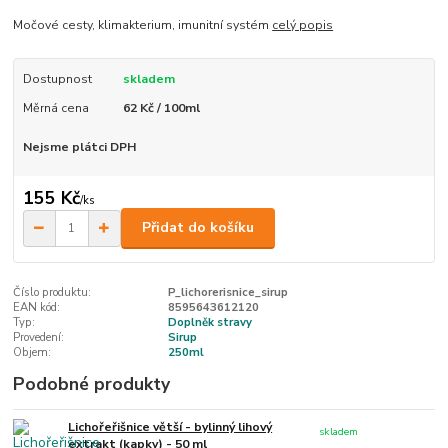
Močové cesty, klimakterium, imunitní systém
celý popis
Dostupnost
skladem
Měrná cena
62 Kč / 100ml
Nejsme plátci DPH
155 Kč
/
ks
Přidat do košíku
Číslo produktu:
P_lichorerisnice_sirup
EAN kód:
8595643612120
Typ:
Doplněk stravy
Provedení:
Sirup
Objem:
250ml
Podobné produkty
Lichořeřišnice větší - bylinný lihový
skladem
extrakt (kapky) - 50 ml