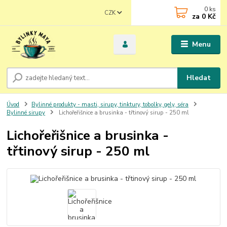
0
ks
CZK
za
0 Kč
Menu
Hledat
Úvod
Bylinné produkty - masti, sirupy, tinktury, tobolky, gely, séra
Bylinné sirupy
Lichořeřišnice a brusinka - třtinový sirup - 250 ml
Lichořeřišnice a brusinka -
třtinový sirup - 250 ml