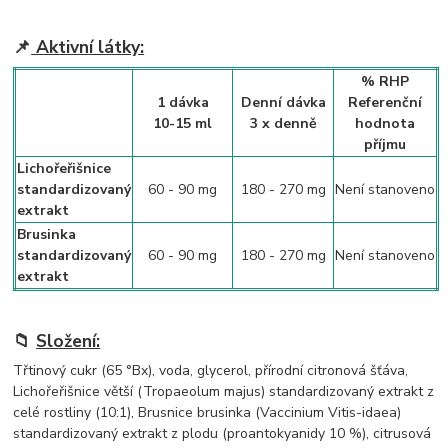
📌
Aktivní látky:
% RHP
1 dávka
Denní dávka
Referenční
10-15 ml
3 x denně
hodnota
příjmu
Lichořeřišnice
standardizovaný
60 - 90 mg
180 - 270 mg
Není stanoveno
extrakt
Brusinka
standardizovaný
60 - 90 mg
180 - 270 mg
Není stanoveno
extrakt
📁
Složení:
Třtinový cukr (65 °Bx), voda, glycerol, přírodní citronová šťáva,
Lichořeřišnice větší (Tropaeolum majus) standardizovaný extrakt z
celé rostliny (10:1), Brusnice brusinka (Vaccinium Vitis-idaea)
standardizovaný extrakt z plodu (proantokyanidy 10 %), citrusová