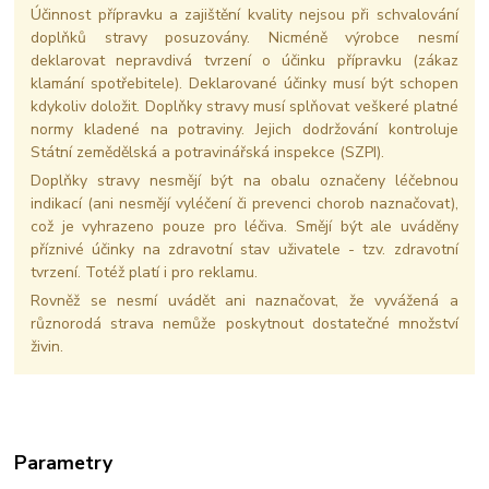
Účinnost přípravku a zajištění kvality nejsou při schvalování
doplňků stravy posuzovány. Nicméně výrobce nesmí
deklarovat nepravdivá tvrzení o účinku přípravku (zákaz
klamání spotřebitele). Deklarované účinky musí být schopen
kdykoliv doložit. Doplňky stravy musí splňovat veškeré platné
normy kladené na potraviny. Jejich dodržování kontroluje
Státní zemědělská a potravinářská inspekce (SZPI).
Doplňky stravy nesmějí být na obalu označeny léčebnou
indikací (ani nesmějí vyléčení či prevenci chorob naznačovat),
což je vyhrazeno pouze pro léčiva. Smějí být ale uváděny
příznivé účinky na zdravotní stav uživatele - tzv. zdravotní
tvrzení. Totéž platí i pro reklamu.
Rovněž se nesmí uvádět ani naznačovat, že vyvážená a
různorodá strava nemůže poskytnout dostatečné množství
živin.
Parametry