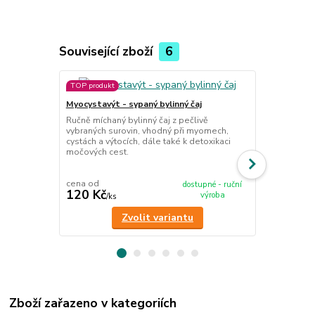
Související zboží
6
TOP produkt
TOP produkt
Myocystavýt - sypaný bylinný čaj
Myocystavýt 
Ručně míchaný bylinný čaj z pečlivě
vybraných surovin, vhodný při myomech,
10 x 80 g
cystách a výtocích, dále také k detoxikaci
Sada 10 sáčk
močových cest.
myomech, cys
doplněk k by
cena od
dostupné - ruční
120 Kč
695 Kč
výroba
/
ks
/
ks
Zvolit variantu
Zboží zařazeno v kategoriích