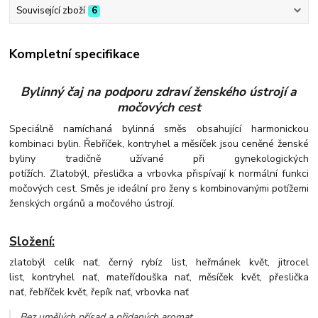
Související zboží
6
Kompletní specifikace
Bylinný čaj na podporu zdraví ženského ústrojí a
močových cest
Speciálně namíchaná bylinná směs obsahující harmonickou
kombinaci bylin. Řebříček, kontryhel a měsíček jsou ceněné ženské
byliny tradičně užívané při gynekologických
potížích. Zlatobýl, přeslička a vrbovka přispívají k normální funkci
močových cest. Směs je ideální pro ženy s kombinovanými potížemi
ženských orgánů a močového ústrojí.
Složení:
zlatobýl celík nať, černý rybíz list, heřmánek květ, jitrocel
list, kontryhel nať, mateřídouška nať, měsíček květ, přeslička
nať, řebříček květ, řepík nať, vrbovka nať
Bez umělých přísad a přidaných aromat
.