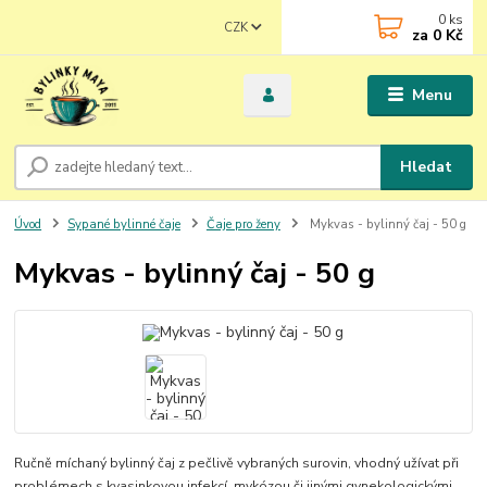
0
ks
CZK
za
0 Kč
Menu
Hledat
Úvod
Sypané bylinné čaje
Čaje pro ženy
Mykvas - bylinný čaj - 50 g
Mykvas - bylinný čaj - 50 g
Ručně míchaný bylinný čaj z pečlivě vybraných surovin, vhodný užívat při
problémech s kvasinkovou infekcí, mykózou či jinými gynekologickými