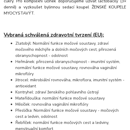
cukry. Pro komplexní účinek doporučujeme užívat lactobacily (3×
denně) a vyzkoušet bylinnou sedací koupel ŽENSKÉ KOUPELE
MYOCYSTAVÝT.
Vybraná schválená zdravotní tvrzení (EU):
Zlatobýl: Normální funkce močové soustavy, zdraví
močového měchýře a dolních močových cest, přirozená
obranyschopnost - odolnost
Heřmánek: přirozená obranyschopnost - imunitní systém,
normální funkce močové soustavy, rovnováha vaginální
mikroflóry
Jitrocel: mikrobiální rovnováha, mikroflora, imunitní systém -
antioxidant
Kontryhel: zdraví ženského pohlavního ústrojí
Mateřídouška: normální funkce močové soustavy
Měsíček: rovnováha vaginální mikroflóry
Přeslička: Normální funkce močové soustavy - močových
cest a ledvin, odolnost
Řebříček: normální funkce močových cest a ledviny,
menstruační komfort