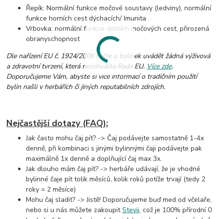
Řepík: Normální funkce močové soustavy (ledviny), normální
funkce horních cest dýchacích/ Imunita
Vrbovka: normální funkce dolních močových cest, přirozená
obranyschopnost
Dle nařízení EU č. 1924/2006 nelze u bylinek uvádět žádná výživová
a zdravotní tvrzení, která neschválila Rada EU.
Více zde
.
Doporučujeme Vám, abyste si více informací o tradičním použití
bylin našli v herbářích či jiných reputabilních zdrojích.
Nejčastější dotazy (FAQ):
Jak často mohu čaj pít? -> Čaj podávejte samostatně 1-4x
denně, při kombinaci s jinými bylinnými čaji
podávejte pak
maximálně 1x denně a doplňující čaj max 3x.
Jak dlouho mám čaj pít? -> herbáře udávají, že je vhodné
bylinné čaje pít tolik měsíců, kolik roků potíže trvají (tedy 2
roky = 2 měsíce)
Mohu čaj sladit? -> Jistě! Doporučujeme buď med od včelaře,
nebo si u nás můžete zakoupit
Stevii
, což je 100% přírodní 0