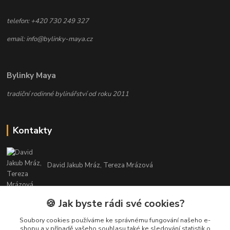
telefon: +420 730 249 327
email: info@bylinky-maya.cz
Bylinky Maya
tradiční rodinné bylinářství od roku 2011
Kontakty
David Jakub Mráz, Tereza Mrázová
info@bylinky-maya.cz
🍪 Jak byste rádi své cookies?
Soubory cookies používáme ke správnému fungování našeho e-
shopu a v případě vašeho souhlasu také ke sledování statistik o