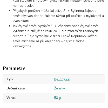
kcal sladidlo s nulovým glykemickým indexem schopné plně
nahradit cukr.
Při jakých potížích můžu čaj užívat? -> Bylinnou čajovou
směs Mykvas doporučujeme užívat při potížích s mykózami a
kvasinkami.
Jak čajové směsi vyrábíte? -> Všechny naše čajové směsi
vyrábíme ručně již od roku 2011 dle tradičních rodinných
receptur. Čaje vyrábíme v srdci České Republiky, každou
směs mícháme až při objednání – nejsme žádná
velkovýroba.
Parametry
Typ
Bylinný čaj
Určení čaje
Ženský
Váha
50 g