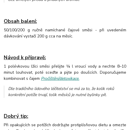
Obsah balení:
50/100/200 g ručně namíchané čajové směsi - při uvedeném
dávkování vystačí 200 g cca na měsíc.
Návod k přípravě:
1 polévkovou lžíci směsi přelijte ¼ l vroucí vody a nechte 8–10
minut louhovat, poté sceďte a pijte po doušcích. Doporučujeme
kombinovat s čajem
Pročištění/detoxikace.
Dle tradičního lidového léčitelství se má za to, že kolik roků
konkrétní potíže trvají, tolik měsíců je nutné bylinky pít.
Dobrý tip:
Při opakujících se potížích dodržujte protiplísňovou dietu a omezte