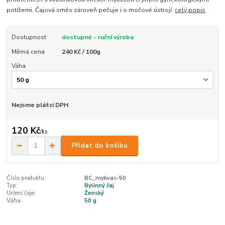
potížemi. Čajová směs zároveň pečuje i o močové ústrojí.
celý popis
Dostupnost
dostupné - ruční výroba
Měrná cena
240 Kč / 100g
Váha
Nejsme plátci DPH
120 Kč
/
ks
Přidat do košíku
Číslo produktu:
BC_mykvas-50
Typ:
Bylinný čaj
Určení čaje:
Ženský
Váha:
50 g