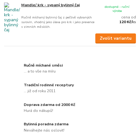
Mandle/ krk - sypaný bylinný čaj
dostupné - ruční
výroba
cena od
Ručně míchaný bylinný čaj z pečlivě vybraných
120 Kč
surovin, vhodný jako úleva pro krk i jako prevence
/
ks
v zimních měsících.
Zvolit variantu
Ručně míchané směsi
... a to vše na míru
Tradiční rodinné receptury
... již od roku 2011
Doprava zdarma od 2000 Kč
Hurá do nákupů!
Bylinná poradna zdarma
Neváhejte nás oslovit!