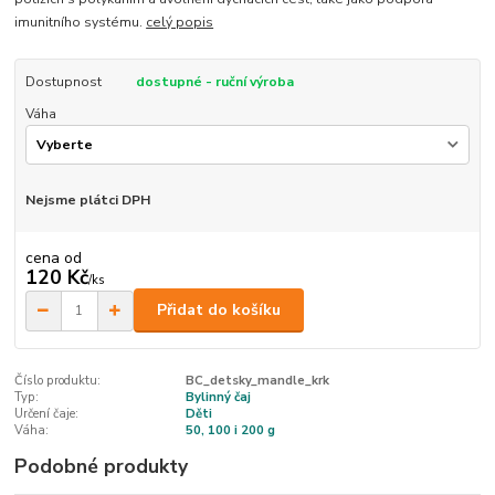
imunitního systému.
celý popis
Dostupnost
dostupné - ruční výroba
Váha
Nejsme plátci DPH
cena od
120 Kč
/
ks
Přidat do košíku
Číslo produktu:
BC_detsky_mandle_krk
Typ:
Bylinný čaj
Určení čaje:
Děti
Váha:
50, 100 i 200 g
Podobné produkty