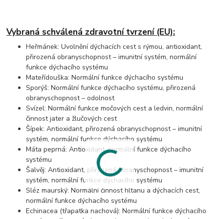
Vybraná schválená zdravotní tvrzení (EU):
Heřmánek: Uvolnění dýchacích cest s rýmou, antioxidant,
přirozená obranyschopnost – imunitní systém, normální
funkce dýchacího systému
Mateřídouška: Normální funkce dýchacího systému
Sporýš: Normální funkce dýchacího systému, přirozená
obranyschopnost – odolnost
Svízel: Normální funkce močových cest a ledvin, normální
činnost jater a žlučových cest
Šípek: Antioxidant, přirozená obranyschopnost – imunitní
systém, normální funkce dýchacího systému
Máta peprná: Antioxidant, normální funkce dýchacího
systému
Šalvěj: Antioxidant, přirozená obranyschopnost – imunitní
systém, normální funkce dýchacího systému
Sléz maurský: Normální činnost hltanu a dýchacích cest,
normální funkce dýchacího systému
Echinacea (třapatka nachová): Normální funkce dýchacího