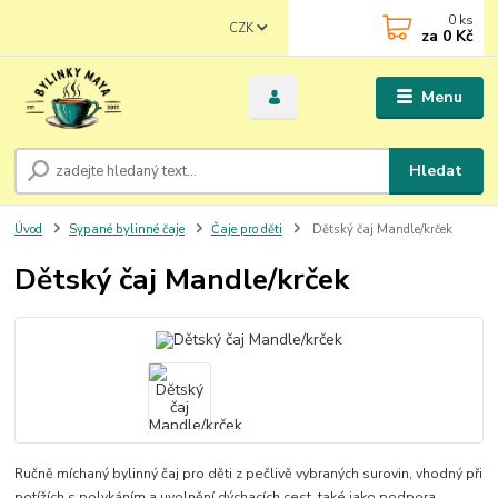
0
ks
CZK
za
0 Kč
Menu
Hledat
Úvod
Sypané bylinné čaje
Čaje pro děti
Dětský čaj Mandle/krček
Dětský čaj Mandle/krček
Ručně míchaný bylinný čaj pro děti z pečlivě vybraných surovin, vhodný při
potížích s polykáním a uvolnění dýchacích cest, také jako podpora