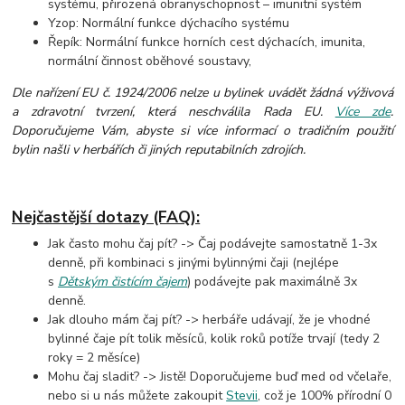
systému, přirozená obranyschopnost – imunitní systém
Yzop: Normální funkce dýchacího systému
Řepík: Normální funkce horních cest dýchacích, imunita,
normální činnost oběhové soustavy,
Dle nařízení EU č. 1924/2006 nelze u bylinek uvádět žádná výživová
a zdravotní tvrzení, která neschválila Rada EU.
Více zde
.
Doporučujeme Vám, abyste si více informací o tradičním použití
bylin našli v herbářích či jiných reputabilních zdrojích.
Nejčastější dotazy (FAQ):
Jak často mohu čaj pít? -> Čaj podávejte samostatně 1-3x
denně, při kombinaci s jinými bylinnými čaji (nejlépe
s
Dětským čistícím čajem
) podávejte pak maximálně 3x
denně.
Jak dlouho mám čaj pít? -> herbáře udávají, že je vhodné
bylinné čaje pít tolik měsíců, kolik roků potíže trvají (tedy 2
roky = 2 měsíce)
Mohu čaj sladit? -> Jistě! Doporučujeme buď med od včelaře,
nebo si u nás můžete zakoupit
Stevii
, což je 100% přírodní 0