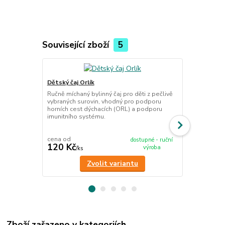
Související zboží
5
Dětský čaj Orlík
Imunita děts
Ručně míchaný bylinný čaj pro děti z pečlivě
vybraných surovin, vhodný pro podporu
pro děti 10 
horních cest dýchacích (ORL) a podporu
Sada 10 sáčk
imunitního systému.
posílení imun
bylinným čaj
cena od
dostupné - ruční
120 Kč
695 Kč
výroba
/
ks
/
ks
Zvolit variantu
Zboží zařazeno v kategoriích