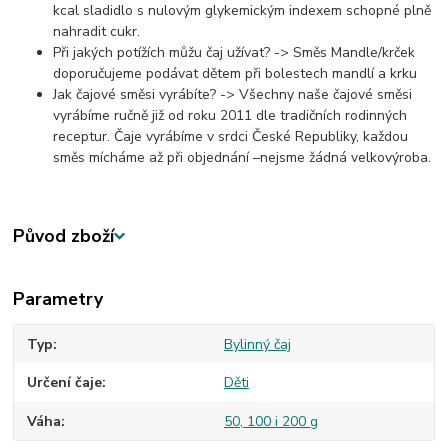
kcal sladidlo s nulovým glykemickým indexem schopné plně
nahradit cukr.
Při jakých potížích můžu čaj užívat? -> Směs Mandle/krček
doporučujeme podávat dětem při bolestech mandlí a krku
Jak čajové směsi vyrábíte? -> Všechny naše čajové směsi
vyrábíme ručně již od roku 2011 dle tradičních rodinných
receptur. Čaje vyrábíme v srdci České Republiky, každou
směs mícháme až při objednání –nejsme žádná velkovýroba.
Původ zboží
Parametry
Typ
Bylinný čaj
Určení čaje
Děti
Váha
50, 100 i 200 g