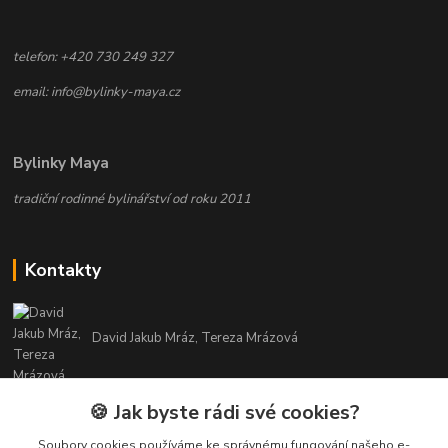
telefon: +420 730 249 327
email: info@bylinky-maya.cz
Bylinky Maya
tradiční rodinné bylinářství od roku 2011
Kontakty
David Jakub Mráz, Tereza Mrázová
info@bylinky-maya.cz
🍪 Jak byste rádi své cookies?
Soubory cookies používáme ke správnému fungování našeho e-