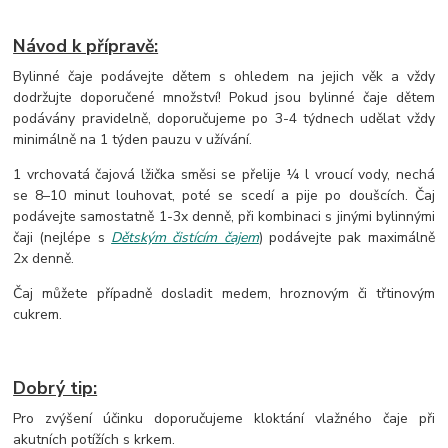
Návod k přípravě:
Bylinné čaje podávejte dětem s ohledem na jejich věk a vždy
dodržujte doporučené množství! Pokud jsou bylinné čaje dětem
podávány pravidelně, doporučujeme po 3-4 týdnech udělat vždy
minimálně na 1 týden pauzu v užívání.
1 vrchovatá čajová lžička směsi se přelije ¼ l vroucí vody, nechá
se 8–10 minut louhovat, poté se scedí a pije po doušcích. Čaj
podávejte samostatně 1-3x denně, při kombinaci s jinými bylinnými
čaji (nejlépe s
Dětským čistícím čajem
) podávejte pak maximálně
2x denně.
Čaj můžete případně dosladit medem, hroznovým či třtinovým
cukrem.
Dobrý tip:
Pro zvýšení účinku doporučujeme kloktání vlažného čaje při
akutních potížích s krkem.