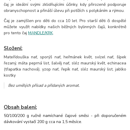
čaj je ideální svými zklidňujícími účinky, kdy přirozeně podporuje
obranyschopnost a přináší úlevu při potížích s polykáním a rýmou.
Čaj je zamýšlen pro děti do cca 10 let. Pro starší děti či dospělé
můžete využít nabídky našich běžných bylinných čajů, konkrétně
pro tento čaj
MANDLE/KRK
.
Složení:
Mateřídouška nať, sporýš nať, heřmánek květ, svízel nať, šípek
řezaný, máta peprná list, šalvěj nať, sléz maurský květ, echinacea
(třapatka nachová), yzop nať, řepík nať, sléz maurský list, jablko
kostky
Bez umělých přísad a přidaných aromat.
Obsah balení:
50/100/200 g ručně namíchané čajové směsi - při doporučeném
dávkování vystačí 200 g cca na 1,5 měsíce.