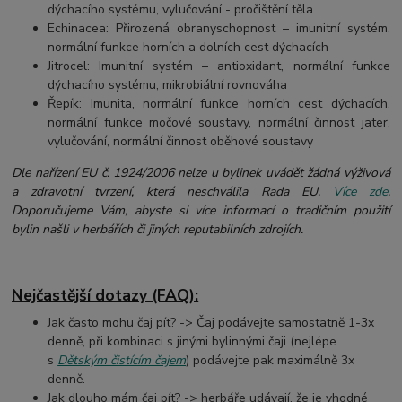
dýchacího systému, vylučování - pročištění těla
Echinacea: Přirozená obranyschopnost – imunitní systém,
normální funkce horních a dolních cest dýchacích
Jitrocel: Imunitní systém – antioxidant, normální funkce
dýchacího systému, mikrobiální rovnováha
Řepík: Imunita, normální funkce horních cest dýchacích,
normální funkce močové soustavy, normální činnost jater,
vylučování, normální činnost oběhové soustavy
Dle nařízení EU č. 1924/2006 nelze u bylinek uvádět žádná výživová
a zdravotní tvrzení, která neschválila Rada EU.
Více zde
.
Doporučujeme Vám, abyste si více informací o tradičním použití
bylin našli v herbářích či jiných reputabilních zdrojích.
Nejčastější dotazy (FAQ):
Jak často mohu čaj pít? -> Čaj podávejte samostatně 1-3x
denně, při kombinaci s jinými bylinnými čaji (nejlépe
s
Dětským čistícím čajem
) podávejte pak maximálně 3x
denně.
Jak dlouho mám čaj pít? -> herbáře udávají, že je vhodné