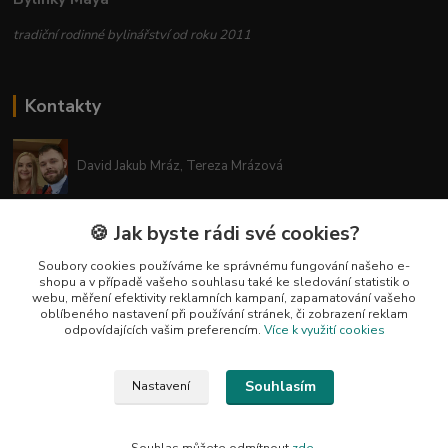
tradiční rodinné bylinářství od roku 2011
Kontakty
David Jakub Mráz, Tereza Mrázová
info@bylinky-maya.cz
🍪 Jak byste rádi své cookies?
Soubory cookies používáme ke správnému fungování našeho e-
shopu a v případě vašeho souhlasu také ke sledování statistik o
webu, měření efektivity reklamních kampaní, zapamatování vašeho
oblíbeného nastavení při používání stránek, či zobrazení reklam
odpovídajících vašim preferencím.
Více k využití cookies
Upravit sběr cookies.
Souhlasím
Nastavení
Všechny texty a fotografie u produktů jsou vlastnictvím BYLINKY MAYA. Nelze
je bez souhlasu kopírovat ani publikovat!