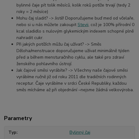
bylinné čaje pít tolik měsíců, kolik roků potíže trvají (tedy 2
roky = 2 měsíce)
Mohu čaj sladit? -> Jistě! Doporučujeme buď med od včelaře,
nebo si u nás můžete zakoupit
Stevii
, což je 100% přírodní 0
kcal sladidlo s nulovým glykemickým indexem schopné plně
nahradit cukr.
Při jakých potížích můžu čaj užívat? -> Směs
Děloha/menstruace doporučujeme užívat minimálně týden
před a během mensturačního cyklu, ale také pro zdraví
ženského pohlavního ústrojí.
Jak čajové směsi vyrábíte? -> Všechny naše čajové směsi
vyrábíme ručně již od roku 2011 dle tradičních rodinných
receptur. Čaje vyrábíme v srdci České Republiky, každou
směs mícháme až při objednání –nejsme žádná velkovýroba.
Parametry
Typ
Bylinný čaj