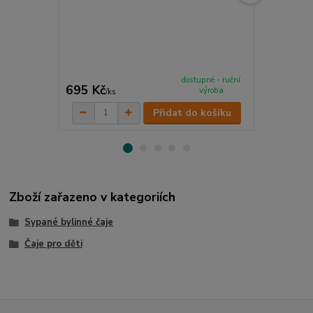
Dětský čistíc
Ručně míchaný
vybraných su
detoxikaci.
cena od
dostupné - ruční
695 Kč
120 Kč
výroba
/
ks
/
ks
Přidat do košíku
Zboží zařazeno v kategoriích
Sypané bylinné čaje
Čaje pro děti