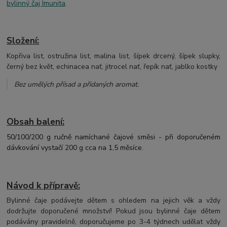
bylinný čaj Imunita
.
Složení:
Kopřiva list, ostružina list, malina list, šípek drcený, šípek slupky,
černý bez květ, echinacea nať, jitrocel nať, řepík nať, jablko kostky
Bez umělých přísad a přidaných aromat.
Obsah balení:
50/100/200 g ručně namíchané čajové směsi - při doporučeném
dávkování vystačí 200 g cca na 1,5 měsíce.
Návod k přípravě:
Bylinné čaje podávejte dětem s ohledem na jejich věk a vždy
dodržujte doporučené množství! Pokud jsou bylinné čaje dětem
podávány pravidelně, doporučujeme po 3-4 týdnech udělat vždy