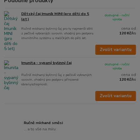
Podobné produkty
Dětský čaj Imuník MINI (pro děti do 5
dostupné - ruční
let)
výroba
cena od
Ručně míchaný bylinný čaj pro ty nejmenší děti
120 Kč
z pečlivě vybraných surovin, vhodný pro podporu
/
ks
imunitního systému u maličkých do pěti let.
Zvolit variantu
Imunita - sypaný bylinný čaj
dostupné - ruční
výroba
cena od
Ručně míchaný bylinný čaj z pečlivě vybraných
120 Kč
surovin, vhodný pro podporu přirozené
/
ks
obranyschopnosti.
Zvolit variantu
Ručně míchané směsi
... a to vše na míru