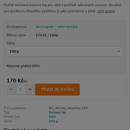
Ručně míchaný bylinný čaj pro děti z pečlivě vybraných surovin, vhodný
pro podporu imuntího systému či jako prevence v zimě.
celý popis
Dostupnost
dostupné - ruční výroba
Měrná cena
170 Kč / 100g
Váha
Nejsme plátci DPH
170 Kč
/
ks
Přidat do košíku
Číslo produktu:
BC_detsky_imunita-100
Typ:
Bylinný čaj
Určení čaje:
Děti
Váha:
100 g