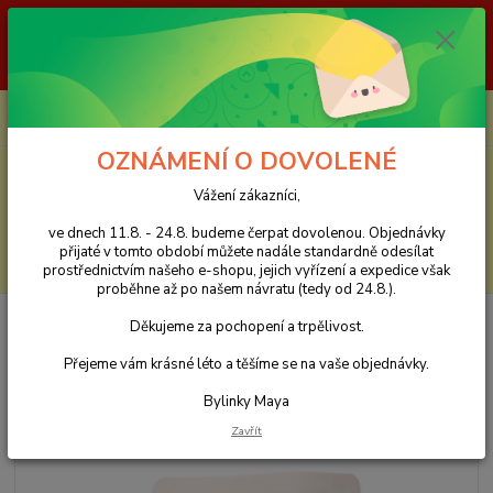
Vážení zákazníci, ve dnech 11.8. - 24.8. budeme čerpat dovolenou.
Objednávky přijaté v tomto období můžete nadále standardně odesílat
prostřednictvím našeho e-shopu, jejich vyřízení a expedice však proběhne
až po našem návratu (tedy od 24.8.). Děkujeme za pochopení a trpělivost.
0
ks
CZK
za
0 Kč
OZNÁMENÍ O DOVOLENÉ
Menu
Vážení zákazníci,
ve dnech 11.8. - 24.8. budeme čerpat dovolenou. Objednávky
přijaté v tomto období můžete nadále standardně odesílat
Hledat
prostřednictvím našeho e-shopu, jejich vyřízení a expedice však
proběhne až po našem návratu (tedy od 24.8.).
Úvod
Sypané bylinné čaje
Čaje pro děti
Dětský čaj Imuník – 100 g
Děkujeme za pochopení a trpělivost.
Dětský čaj Imuník – 100 g
Přejeme vám krásné léto a těšíme se na vaše objednávky.
Bylinky Maya
TOP produkt
Zavřít