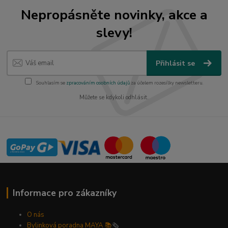
Nepropásněte novinky, akce a
slevy!
Přihlásit se
Souhlasím se
zpracováním osobních údajů
za účelem rozesílky newsletteru.
Můžete se kdykoli odhlásit.
Informace pro zákazníky
O nás
Bylinková poradna MAYA 📚
🗞️