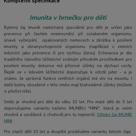
Kompletní specifikace
Imunita v hrnečku pro děti
Bylinný čaj Imuník namíchaný speciálně pro děti je určen jako
prevence při častém onemocnění, při oslabeném organismu,
únavě, vyčerpání, opakovaných nemocech a zkrátka k posílení
imunity a obranyschopnosti organismu (například v zimních
měsících jako prevence či pro rychlou úlevu). Echinacea je dle
tradičního lidového léčitelství známým přírodním prostředkem pro
posílení imunity, dokonce má příznivé účinky na dýchací cesty.
Řepík se v lidovém léčitelství doporučuje k očistě jater - a je
známo, že správná funkce vnitřních orgánů má vliv na imunitu. I
další byliny obsažené v této směsi mají blahodárné účinky (můžete
si přečíst níže).
Směs je vhodná pro děti do věku 10 let. Pro malé děti do 5 let
doporučujeme variantu našeho IMUNÍKU "MINI", která je velmi
vhodná a vyvážená (i chuťově) pro ty nejmenší.
Dětský čaj IMUNÍK
MINI
Pro starší děti 10 let a dospělé prodáváme variantu tohoto čaje