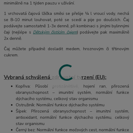
minimálně na 1 týden pauzu v užívání.
1 vrchovatá čajová lžička směsi se přelije ¼ l vroucí vody, nechá
se 8–10 minut louhovat, poté se scedí a pije po doušcích. Čaj
podávejte samostatně 1-3x denně, při kombinaci s jinými bylinnými
čaji (nejlépe s
Dětským čistícím čajem
) podávejte pak maximálně
2x denně.
Čaj můžete případně dosladit medem, hroznovým či třtinovým
cukrem.
Vybraná schválená zdravotní tvrzení (EU):
Kopřiva: Působí protizánětlivě, hojení ran, přirozená
obranyschopnost – imunitní systém, normální funkce
dýchacího systému, celkový stav organismu
Ostružiník: Normální funkce dýchacího systému
Šípek: Přirozená obranyschopnost – imunitní systém,
antioxidant, normální funkce dýchacího systému, celkový
stav organismu
Černý bez: Normální funkce močových cest, normální funkce