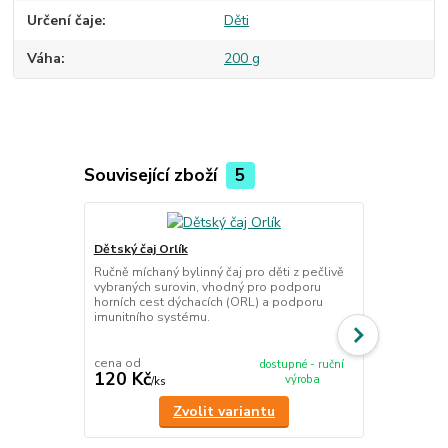
Určení čaje
Děti
Váha
200 g
Související zboží
5
Dětský čaj Orlík
Imunita děts
Ručně míchaný bylinný čaj pro děti z pečlivě
vybraných surovin, vhodný pro podporu
pro děti 10 
horních cest dýchacích (ORL) a podporu
Sada 10 sáčk
imunitního systému.
posílení imun
bylinným čaj
cena od
dostupné - ruční
120 Kč
695 Kč
výroba
/
ks
/
ks
Zvolit variantu