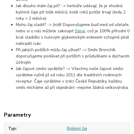
Jak dlouho mám čaj pít? -> herbáře udávají, že je vhodné
bylinné čaje pít tolik měsíců, kolik roků potíže trvají (tedy 2
roky = 2 měsíce)
Mohu čaj sladit? -> Jistě! Doporučujeme buď med od včelaře,
nebo si u nás můžete zakoupit
Stevii
, což je 100% přírodní 0
kcal sladidlo s nulovým glykemickým indexem schopné plně
nahradit cukr.
Při jakých potížích můžu čaj užívat? -> Směs Bronchík
doporučujeme podávat při potížích s průduškami a dýchacím
ústrojím
Jak čajové směsi vyrábíte? -> Všechny naše čajové směsi
vyrábíme ručně již od roku 2011 dle tradičních rodinných
receptur. Čaje vyrábíme v srdci České Republiky, každou
směs mícháme až při objednání –nejsme žádná velkovýroba.
Parametry
Typ
Bylinný čaj