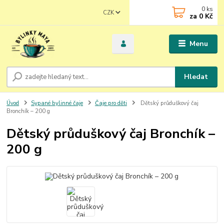
0
ks
CZK
za
0 Kč
Menu
Hledat
Úvod
Sypané bylinné čaje
Čaje pro děti
Dětský průduškový čaj
Bronchík – 200 g
Dětský průduškový čaj Bronchík –
200 g