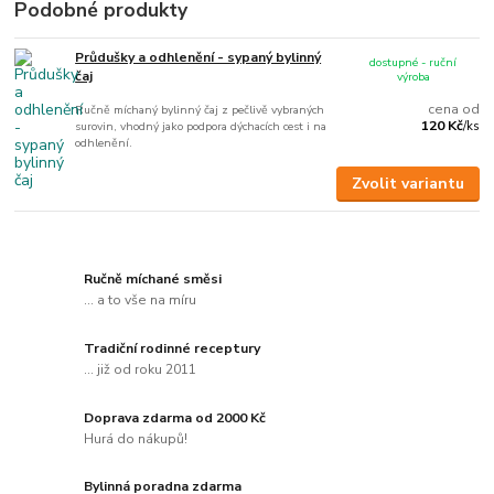
Podobné produkty
Průdušky a odhlenění - sypaný bylinný
dostupné - ruční
čaj
výroba
cena od
Ručně míchaný bylinný čaj z pečlivě vybraných
120 Kč
surovin, vhodný jako podpora dýchacích cest i na
/
ks
odhlenění.
Zvolit variantu
Ručně míchané směsi
... a to vše na míru
Tradiční rodinné receptury
... již od roku 2011
Doprava zdarma od 2000 Kč
Hurá do nákupů!
Bylinná poradna zdarma