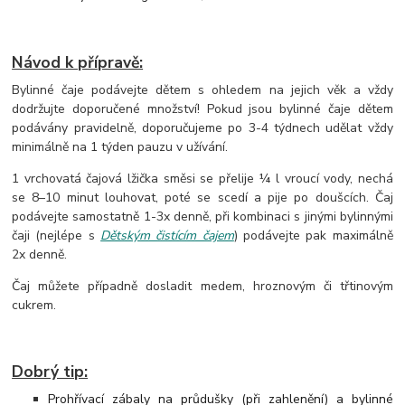
Návod k přípravě:
Bylinné čaje podávejte dětem s ohledem na jejich věk a vždy
dodržujte doporučené množství! Pokud jsou bylinné čaje dětem
podávány pravidelně, doporučujeme po 3-4 týdnech udělat vždy
minimálně na 1 týden pauzu v užívání.
1 vrchovatá čajová lžička směsi se přelije ¼ l vroucí vody, nechá
se 8–10 minut louhovat, poté se scedí a pije po doušcích. Čaj
podávejte samostatně 1-3x denně, při kombinaci s jinými bylinnými
čaji (nejlépe s
Dětským čistícím čajem
) podávejte pak maximálně
2x denně.
Čaj můžete případně dosladit medem, hroznovým či třtinovým
cukrem.
Dobrý tip:
Prohřívací zábaly na průdušky (při zahlenění) a bylinné