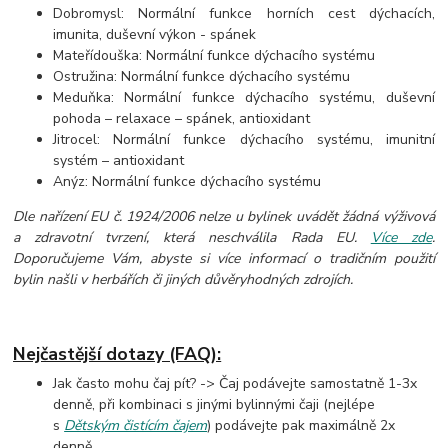
Dobromysl: Normální funkce horních cest dýchacích,
imunita, duševní výkon - spánek
Mateřídouška: Normální funkce dýchacího systému
Ostružina: Normální funkce dýchacího systému
Meduňka: Normální funkce dýchacího systému, duševní
pohoda – relaxace – spánek, antioxidant
Jitrocel: Normální funkce dýchacího systému, imunitní
systém – antioxidant
Anýz: Normální funkce dýchacího systému
Dle nařízení EU č. 1924/2006 nelze u bylinek uvádět žádná výživová
a zdravotní tvrzení, která neschválila Rada EU.
Více zde
.
Doporučujeme Vám, abyste si více informací o tradičním použití
bylin našli v herbářích či jiných důvěryhodných zdrojích.
Nejčastější dotazy (FAQ):
Jak často mohu čaj pít? -> Čaj podávejte samostatně 1-3x
denně, při kombinaci s jinými bylinnými čaji (nejlépe
s
Dětským čistícím čajem
) podávejte pak maximálně 2x
denně.