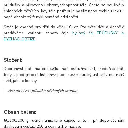
průdušky a přirozenou obranyschopnost těla. Často se používá v
chladných měsících, kdy tělo potřebuje posílit nebo rychle ulevit -
např. obsažený fenykl pomáhá odhlenění
Směs je vhodná pro děti do věku 10 let. Pro větší děti a dospělé
prodáváme variantu tohoto čaje
bylinný čaj PRŮDUŠKY A
DÝCHACÍ OBTÍŽE
.
Složení:
Dobromysl nať, mateřídouška nať, ostružina list, meduňka nať,
fenykl plod, jitrocel list, anýz plod, sléz maurský list, sléz maurský
květ, jablko kostky
Bez umělých přísad a přidaných aromat.
Obsah balení:
50/100/200 g ručně namíchané čajové směsi - při doporučeném
dávkování vystačí 200 g cca na 1,5 měsíce.