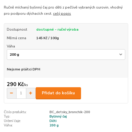
Ručně míchaný bylinný čaj pro děti z pečlivě vybraných surovin, vhodný
pro podporu dýchacích cest.
celý popis
Dostupnost
dostupné - ruční výroba
Měrná cena
145 Kč / 100g
Váha
Nejsme plátci DPH
290 Kč
/
ks
Přidat do košíku
Číslo produktu:
BC_detsky_bronchik-200
Typ:
Bylinný čaj
Určení čaje:
Děti
Váha:
200 g