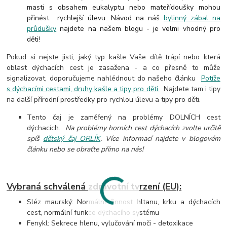
masti s obsahem eukalyptu nebo mateřídoušky mohou
přinést rychlejší úlevu. Návod na náš
bylinný zábal na
průdušky
najdete na našem blogu - je velmi vhodný pro
děti!
Pokud si nejste jisti, jaký typ kašle Vaše dítě trápí nebo která
oblast dýchacích cest je zasažena - a co přesně to může
signalizovat, doporučujeme nahlédnout do našeho článku
Potíže
s dýchacími cestami, druhy kašle a tipy pro děti.
Najdete tam i tipy
na další přírodní prostředky pro rychlou úlevu a tipy pro děti.
Tento čaj je zaměřený na problémy DOLNÍCH cest
dýchacích.
Na problémy horních cest dýchacích zvolte určitě
spíš
dětský čaj ORLÍK
. Více informací najdete v blogovém
článku nebo se obraťte přímo na nás!
Vybraná schválená zdravotní tvrzení (EU):
Sléz maurský: Normální činnost hltanu, krku a dýchacích
cest, normální funkce dýchacího systému
Fenykl: Sekrece hlenu, vylučování moči - detoxikace