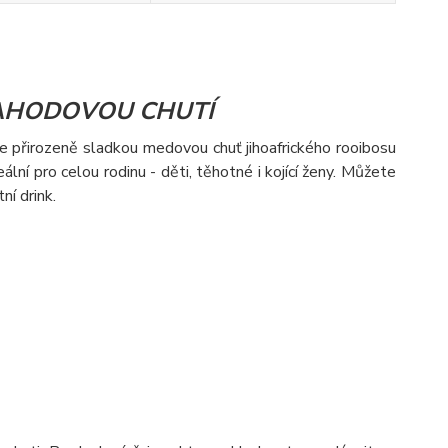
JAHODOVOU CHUTÍ
je přirozeně sladkou medovou chuť jihoafrického rooibosu
ní pro celou rodinu - děti, těhotné i kojící ženy. Můžete
ní drink.