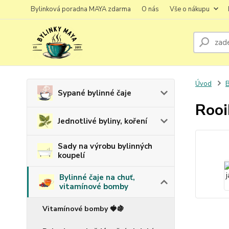
Bylinková poradna MAYA zdarma
O nás
Vše o nákupu
Úvod
B
Sypané bylinné čaje
Rooi
Jednotlivé byliny, koření
Sady na výrobu bylinných
koupelí
Bylinné čaje na chuť,
vitamínové bomby
Vitamínové bomby 🍓🍇