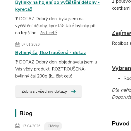
1 polévko
Bylinky na hojení po vyčištění dělohy -
kostkami 
kyretáž
❓ DOTAZ Dobrý den, byla jsem na
vyčištění dělohy, kyretáž. Jaké bylinky pít
Zajíma
na lepší ho...
číst celé
Rooibos (
07.01.2026
Bylinný čaj Roztroušená - dotaz
❓ DOTAZ Dobrý den, objednávala jsem u
Vybran
Vás vždy produkt: ROZTROUŠENÁ-
bylinný čaj 200g (k...
číst celé
Roo
Dle naří
Zobrazit všechny dotazy
Doporučuj
Blog
Původ 
17.04.2026
Články