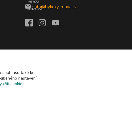
info@bylinky-maya.cz
 souhlasu také ke
blíbeného nastavení
yužití cookies
Vytvořeno na
Eshop-rychle.cz