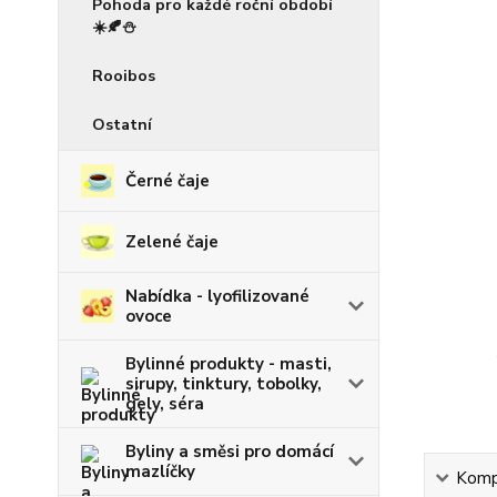
Pohoda pro každé roční období
☀️🍂⛄
Rooibos
Ostatní
Černé čaje
Zelené čaje
Nabídka - lyofilizované
ovoce
Bylinné produkty - masti,
sirupy, tinktury, tobolky,
gely, séra
Byliny a směsi pro domácí
mazlíčky
Kompl