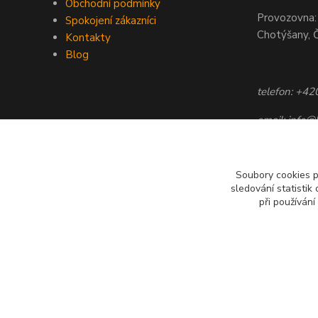
Obchodní podmínky
Provozovna:
Spokojení zákazníci
Chotýšany, 
Kontakty
Blog
telefon: +4
email: info@
Soubory cookies 
sledování statisti
při používání
Všechny texty a fotografie u produktů jsou vlastnictvím BYL
kopírovat ani publikovat!