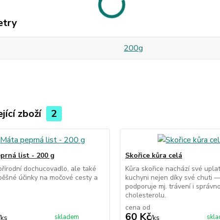
etry
200g
jící zboží
2
prná list - 200 g
Skořice kůra celá
přírodní dochucovadlo, ale také
Kůra skořice nachází své uplat
ěšné účinky na močové cesty a
kuchyni nejen díky své chuti —
podporuje mj. trávení i správn
cholesterolu.
cena od
60 Kč
skladem
skl
/
ks
/
ks