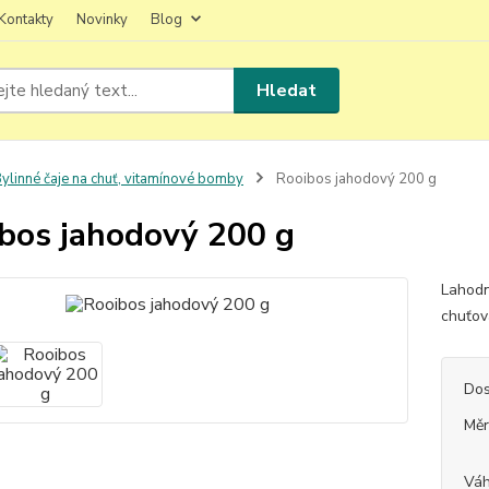
Kontakty
Novinky
Blog
Hledat
ylinné čaje na chuť, vitamínové bomby
Rooibos jahodový 200 g
bos jahodový 200 g
Lahodn
chuťo
Dos
Měr
Vá