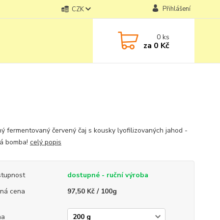
Přihlášení
CZK
0
ks
za
0 Kč
ý fermentovaný červený čaj s kousky lyofilizovaných jahod -
vá bomba!
celý popis
tupnost
dostupné - ruční výroba
ná cena
97,50 Kč / 100g
ha