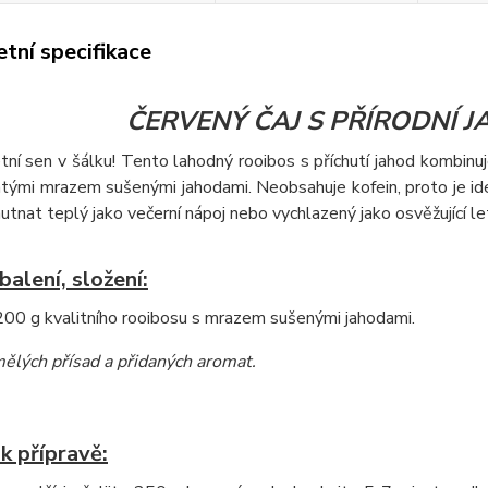
tní specifikace
ČERVENÝ ČAJ S PŘÍRODNÍ 
tní sen v šálku! Tento lahodný rooibos s příchutí jahod kombinu
tými mrazem sušenými jahodami. Neobsahuje kofein, proto je ideál
hutnat teplý jako večerní nápoj nebo vychlazený jako osvěžující let
alení, složení:
00 g kvalitního rooibosu s mrazem sušenými jahodami.
ělých přísad a přidaných aromat
.
k přípravě: