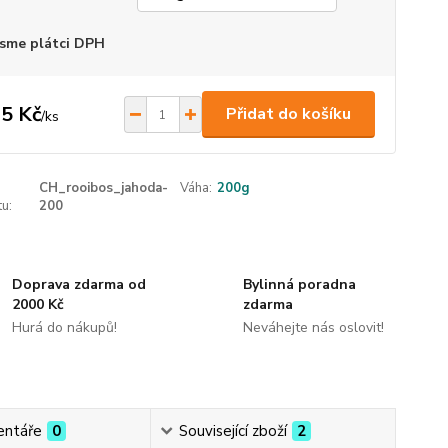
sme plátci DPH
5 Kč
Přidat do košíku
/
ks
CH_rooibos_jahoda-
Váha:
200g
u:
200
Doprava zdarma od
Bylinná poradna
2000 Kč
zdarma
Hurá do nákupů!
Neváhejte nás oslovit!
ntáře
0
Související zboží
2