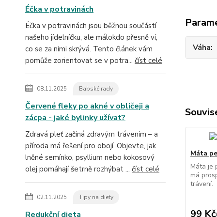
Éčka v potravinách
Param
Éčka v potravinách jsou běžnou součástí
našeho jídelníčku, ale málokdo přesně ví,
Váha
co se za nimi skrývá. Tento článek vám
pomůže zorientovat se v potra...
číst celé
08.11.2025
Babské rady
Červené fleky po akné v obličeji a
Souvise
zácpa - jaké bylinky užívat?
Zdravá pleť začíná zdravým trávením – a
příroda má řešení pro obojí. Objevte, jak
Máta pe
lněné semínko, psyllium nebo kokosový
Máta je 
olej pomáhají šetrně rozhýbat ...
číst celé
má prosp
trávení.
02.11.2025
Tipy na diety
99 Kč
Redukční dieta