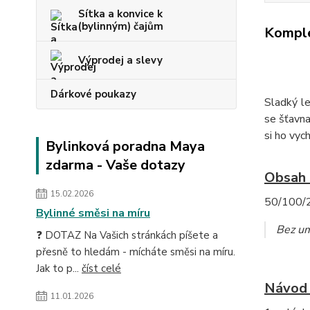
Sítka a konvice k
(bylinným) čajům
Komple
Výprodej a slevy
Dárkové poukazy
Sladký le
se šťavna
si ho vyc
Bylinková poradna Maya
zdarma - Vaše dotazy
Obsah b
15.02.2026
50/100/2
Bylinné směsi na míru
Bez um
❓ DOTAZ Na Vašich stránkách píšete a
přesně to hledám - mícháte směsi na míru.
Jak to p...
číst celé
Návod 
11.01.2026