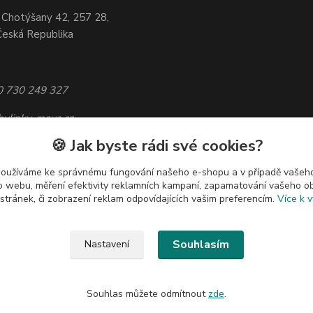
 Chotýšany 42, 257 28,
Česká Republika
20 730 249 327
bylinky-maya.cz
🍪 Jak byste rádi své cookies?
používáme ke správnému fungování našeho e-shopu a v případě vašeho
k o webu, měření efektivity reklamních kampaní, zapamatování vašeho o
 stránek, či zobrazení reklam odpovídajících vašim preferencím.
Více k v
Upravit sběr cookies.
Souhlasím
Nastavení
INKY MAYA. Nelze je bez souhlasu
Souhlas můžete odmítnout
zde
.