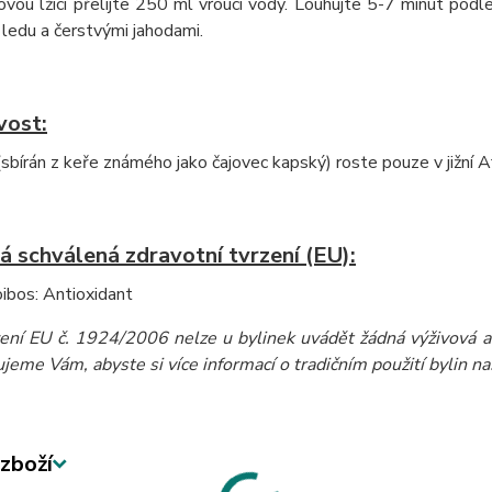
vou lžíci přelijte 250 ml vroucí vody. Louhujte 5-7 minut podl
ledu a čerstvými jahodami.
vost:
sbírán z keře známého jako čajovec kapský) roste pouze v jižní Af
á schválená zdravotní tvrzení (EU):
ibos: Antioxidant
zení EU č. 1924/2006 nelze u bylinek uvádět žádná výživová a 
eme Vám, abyste si více informací o tradičním použití bylin našli
zboží