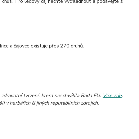
e chuti. Pro ledový čaj nechte vychladnout a podávejte s
rice a čajovce existuje přes 270 druhů.
zdravotní tvrzení, která neschválila Rada EU.
Více zde
.
 v herbářích či jiných reputabilních zdrojích.