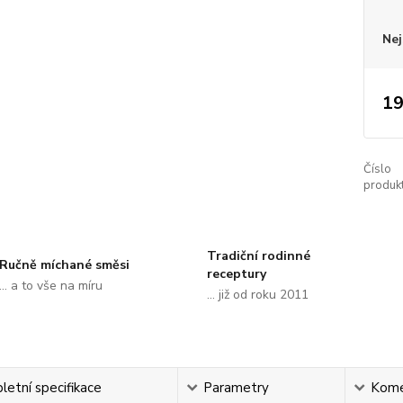
Nej
19
Číslo
produkt
Tradiční rodinné
Ručně míchané směsi
receptury
... a to vše na míru
... již od roku 2011
etní specifikace
Parametry
Kome