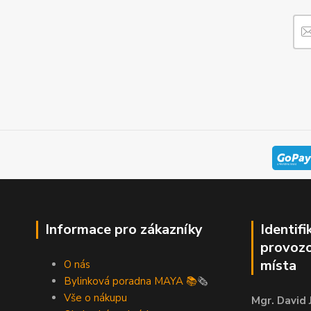
Informace pro zákazníky
Identifi
provozo
místa
O nás
Bylinková poradna MAYA 📚
🗞️
Vše o nákupu
Mgr. David 