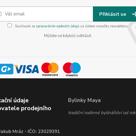
Přihlásit se
Souhlasím se
zpracováním osobních údajů
za účelem rozesílky newsletteru.
Můžete se kdykoli odhlásit.
kační údaje
Bylinky Maya
vatele prodejního
tradiční rodinné bylinářství od r
Jakub Mráz - IČO: 23029391