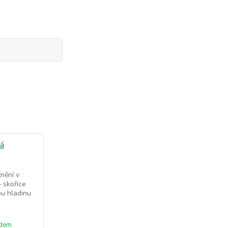
nění v
 skořice
ou hladinu
adem