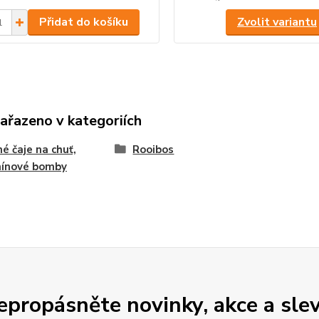
Přidat do košíku
Zvolit variantu
zařazeno v kategoriích
né čaje na chuť,
Rooibos
mínové bomby
epropásněte novinky, akce a slev