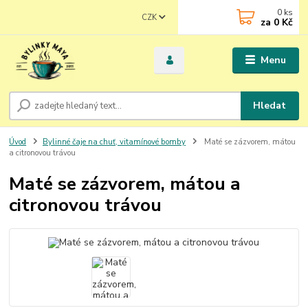
0
ks
CZK
za
0 Kč
Menu
Hledat
Úvod
Bylinné čaje na chuť, vitamínové bomby
Maté se zázvorem, mátou
a citronovou trávou
Maté se zázvorem, mátou a
citronovou trávou