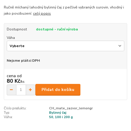
Ručně míchaný lahodný bylinný čaj z pečlivě vybraných surovin, vhodný i
jako povzbuzení.
celý popis
Dostupnost
dostupné - ruční výroba
Váha
Nejsme plátci DPH
cena od
80 Kč
/
ks
Přidat do košíku
Číslo produktu:
CH_mate_zazvor_lemongr
Typ:
Bylinný čaj
Váha:
50, 100 i 200 g