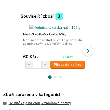
Související zboží
3
Meduňka lékařská nať - 100 g
Šípek plod a
Meduňka má nasládlou chuť a je proslulá
Šípek je výz
zejména svými zklidňujícími účinky.
posiluje imu
relaxaci.
cena od
60 Kč
78 Kč
skladem
/
ks
/
ks
Přidat do košíku
Zboží zařazeno v kategoriích
Bylinné čaje na chuť, vitamínové bomby