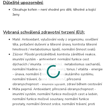
Důležité upozornění:
Obsahuje kofein – není vhodné pro děti, těhotné a kojící
ženy.
Vybraná schválená zdravotní tvrzení (EU):
Maté: Antioxidant, vylučování vody z organizmu, osvěžení
těla, potlačení duševní a tělesné únavy, kontrola tělesné
hmotnosti / metabolismus lipidů, normální činnost svalů
Zázvor: Působí protizánětlivě, kontrola zánětlivé reakce,
imunitní systém - antioxidant, normální funkce cest
dýchacích / imunita, antiemetická, metabolismus sacharidů,
normální hladina cukru v krvi, svaly, tonus / vitalita - energie
- únava, normální činnost kardiovaskulárního systému,
normální trávení, časné těhotenství, přirozená
obranyschopnost - imunitní systém, zdraví během cestování
Máta peprná: Antioxidant, přirozená obranyschopnost -
imunitní systém, normální funkce močových cest a ledvin,
normální funkce močové soustavy, normální funkce
prostaty, normální činnost srdce, normální trávení, proti