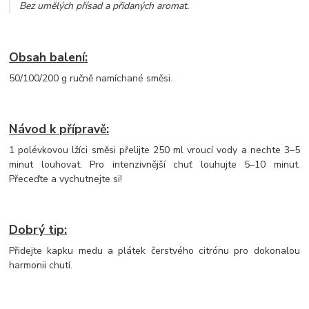
Bez umělých přísad a přidaných aromat
.
Obsah balení:
50/100/200 g ručně namíchané směsi.
Návod k přípravě:
1 polévkovou lžíci směsi přelijte 250 ml vroucí vody a nechte 3–5
minut louhovat. Pro intenzivnější chuť louhujte 5–10 minut.
Přeceďte a vychutnejte si!
Dobrý tip:
Přidejte kapku medu a plátek čerstvého citrónu pro dokonalou
harmonii chutí.