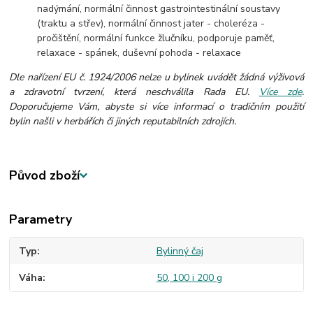
nadýmání, normální činnost gastrointestinální soustavy
(traktu a střev), normální činnost jater - choleréza -
pročištění, normální funkce žlučníku, podporuje paměť,
relaxace - spánek, duševní pohoda - relaxace
Dle nařízení EU č. 1924/2006 nelze u bylinek uvádět žádná výživová
a zdravotní tvrzení, která neschválila Rada EU.
Více zde
.
Doporučujeme Vám, abyste si více informací o tradičním použití
bylin našli v herbářích či jiných reputabilních zdrojích.
Původ zboží
Parametry
Typ
Bylinný čaj
Váha
50, 100 i 200 g