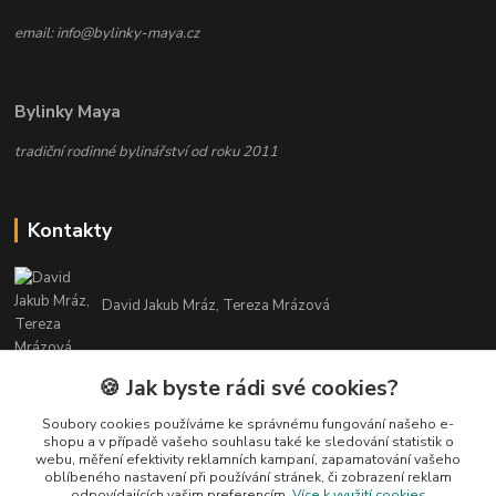
email: info@bylinky-maya.cz
Bylinky Maya
tradiční rodinné bylinářství od roku 2011
Kontakty
David Jakub Mráz, Tereza Mrázová
info@bylinky-maya.cz
🍪 Jak byste rádi své cookies?
Soubory cookies používáme ke správnému fungování našeho e-
shopu a v případě vašeho souhlasu také ke sledování statistik o
webu, měření efektivity reklamních kampaní, zapamatování vašeho
oblíbeného nastavení při používání stránek, či zobrazení reklam
odpovídajících vašim preferencím.
Více k využití cookies