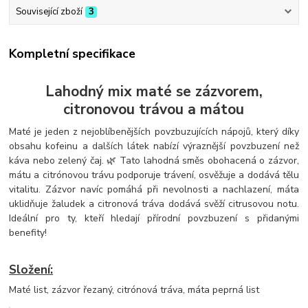
Související zboží
3
Kompletní specifikace
Lahodný mix maté se zázvorem,
citronovou trávou a mátou
Maté je jeden z nejoblíbenějších povzbuzujících nápojů, který díky
obsahu kofeinu a dalších látek nabízí výraznější povzbuzení než
káva nebo zelený čaj. 🌿 Tato lahodná směs obohacená o zázvor,
mátu a citrónovou trávu podporuje trávení, osvěžuje a dodává tělu
vitalitu. Zázvor navíc pomáhá při nevolnosti a nachlazení, máta
uklidňuje žaludek a citronová tráva dodává svěží citrusovou notu.
Ideální pro ty, kteří hledají přírodní povzbuzení s přidanými
benefity!
Složení:
Maté list, zázvor řezaný, citrónová tráva, máta peprná list