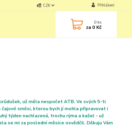
Přihlášení
CZK
0
ks
za
0 Kč
 průdušek, už měla nespočet ATB. Ve svých 5-ti
čajové směsi, kterou bych jí mohla připravovat i
uhý týden nachlazená, trochu rýma a kašel - už
cela se mi za poslední měsíce osvědčil. Děkuju Vám