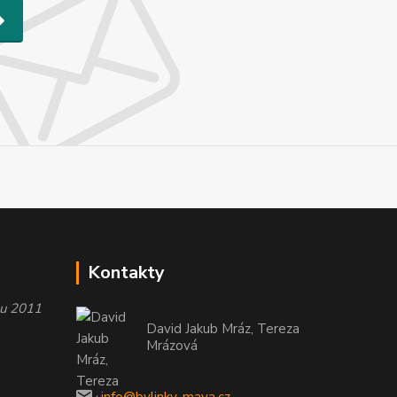
Kontakty
oku 2011
David Jakub Mráz, Tereza
Mrázová
info@bylinky-maya.cz