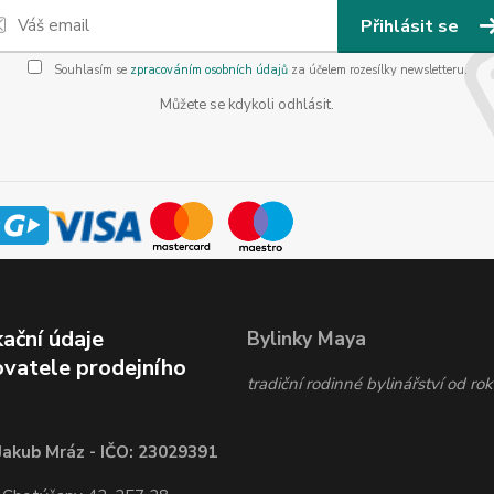
Přihlásit se
Souhlasím se
zpracováním osobních údajů
za účelem rozesílky newsletteru.
Můžete se kdykoli odhlásit.
kační údaje
Bylinky Maya
vatele prodejního
tradiční rodinné bylinářství od r
Jakub Mráz - IČO: 23029391