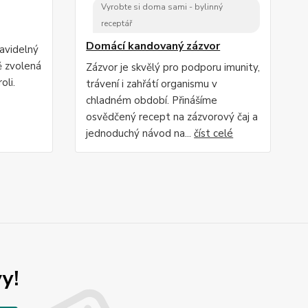
Vyrobte si doma sami - bylinný
receptář
Domácí kandovaný zázvor
ravidelný
ě zvolená
Zázvor je skvělý pro podporu imunity,
oli.
trávení i zahřátí organismu v
chladném období. Přinášíme
osvědčený recept na zázvorový čaj a
jednoduchý návod na...
číst celé
y!