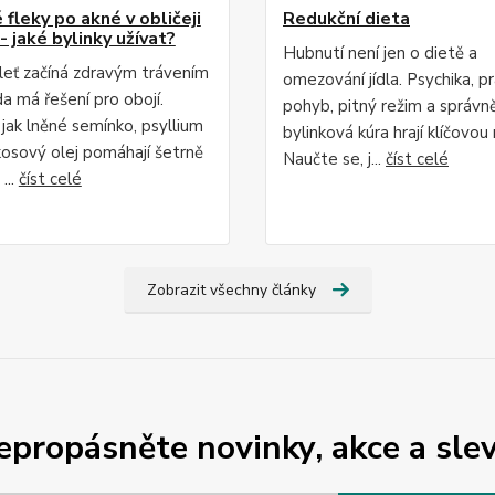
fleky po akné v obličeji
Redukční dieta
- jaké bylinky užívat?
Hubnutí není jen o dietě a
leť začíná zdravým trávením
omezování jídla. Psychika, p
da má řešení pro obojí.
pohyb, pitný režim a správn
 jak lněné semínko, psyllium
bylinková kúra hrají klíčovou r
osový olej pomáhají šetrně
Naučte se, j...
číst celé
...
číst celé
Zobrazit všechny články
epropásněte novinky, akce a slev