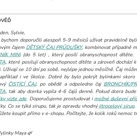
OVĚĎ
den, Sylvie,
 bychom doporučili alespoň 5-9 měsíců užívat pravidelně byl
kovým čajem
DĚTSKÝ ČAJ PRŮDUŠKY
, kombinovat případně m
NÍK MINI
(do 5 let) , který posílí obranyschopnost dítěte
TA
, které posilují obranyschopnost dítěte a zároveň dochází 
. Užívají se 10 dní po sobě, nejlépe jednou měsíčně. Čaj můžet
apříklad i ve školce. Dobré by bylo pokrýt bylinkami skoro
kový
ČISTÍCÍ ČAJ
, po obědě a odpoledne čaj
BRONCHÍK/P
TA
, tak aby dcerka vypila 4-6 čajů denně. Pokud dcera bude
ky vizte zde
. Doporučujeme prostudovat i
možné duševní příč
ky. Co se týká sirupu, tak je opravdu vhodný
jitrocelový sirup
žete koupit přímo v e-shopu. Počítejte, že kolik roků nemoc tr
ylinky Maya 🌿