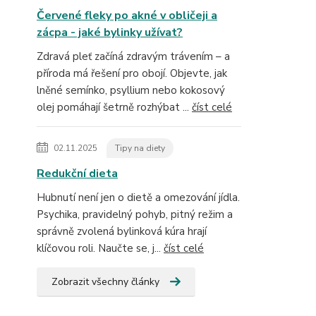
Červené fleky po akné v obličeji a
zácpa - jaké bylinky užívat?
Zdravá pleť začíná zdravým trávením – a
příroda má řešení pro obojí. Objevte, jak
lněné semínko, psyllium nebo kokosový
olej pomáhají šetrně rozhýbat ...
číst celé
02.11.2025
Tipy na diety
Redukční dieta
Hubnutí není jen o dietě a omezování jídla.
Psychika, pravidelný pohyb, pitný režim a
správně zvolená bylinková kúra hrají
klíčovou roli. Naučte se, j...
číst celé
Zobrazit všechny články