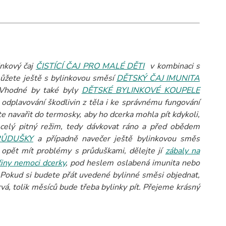
inkový čaj
ČISTÍCÍ ČAJ PRO MALÉ DĚTI
v kombinaci s
ůžete ještě s bylinkovou směsí
DĚTSKÝ ČAJ IMUNITA
. Vhodné by také byly
DĚTSKÉ BYLINKOVÉ KOUPELE
k odplavování škodlivin z těla i ke správnému fungování
e navařit do termosky, aby ho dcerka mohla pít kdykoli,
 celý pitný režim, tedy dávkovat ráno a před obědem
RŮDUŠKY
a případně navečer ještě bylinkovou směs
 opět mít problémy s průduškami, dělejte jí
zábaly na
iny nemoci dcerky
, pod heslem oslabená imunita nebo
.
Pokud si budete přát uvedené bylinné směsi objednat,
vá, tolik měsíců bude třeba bylinky pít. Přejeme krásný