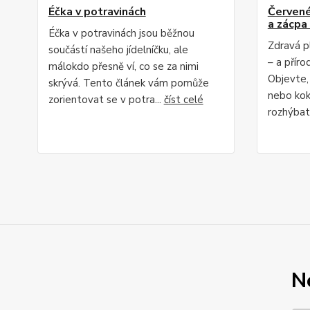
Éčka v potravinách
Červené 
a zácpa 
Éčka v potravinách jsou běžnou
Zdravá p
součástí našeho jídelníčku, ale
– a příro
málokdo přesně ví, co se za nimi
Objevte,
skrývá. Tento článek vám pomůže
nebo kok
zorientovat se v potra...
číst celé
rozhýbat 
N