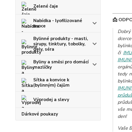
Zelené čaje
📩 ODP
Nabídka - lyofilizované
ovoce
Dobrý 
dcerce
Bylinné produkty - masti,
sirupy, tinktury, tobolky,
bylin
gely, séra
či
IMU
IMUNI
Byliny a směsi pro domácí
orgánů
mazlíčky
tedy n
Sítka a konvice k
bylin
(bylinným) čajům
IMUNI
průduš
Výprodej a slevy
průduš
vše mů
Dárkové poukazy
den!
Vaše B