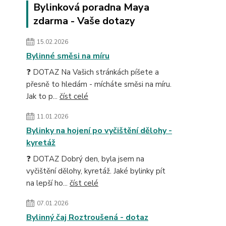
Bylinková poradna Maya
zdarma - Vaše dotazy
15.02.2026
Bylinné směsi na míru
❓ DOTAZ Na Vašich stránkách píšete a
přesně to hledám - mícháte směsi na míru.
Jak to p...
číst celé
11.01.2026
Bylinky na hojení po vyčištění dělohy -
kyretáž
❓ DOTAZ Dobrý den, byla jsem na
vyčištění dělohy, kyretáž. Jaké bylinky pít
na lepší ho...
číst celé
07.01.2026
Bylinný čaj Roztroušená - dotaz