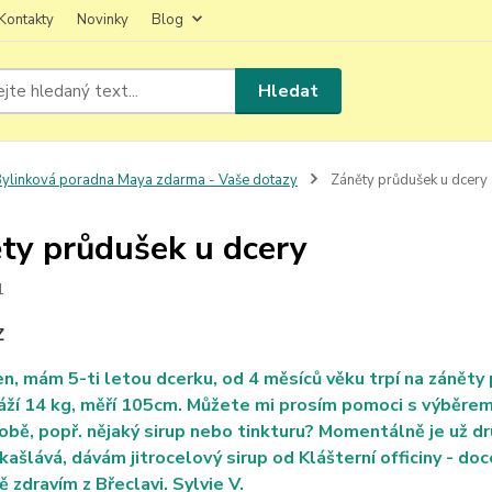
Kontakty
Novinky
Blog
Hledat
ylinková poradna Maya zdarma - Vaše dotazy
Záněty průdušek u dcery
ty průdušek u dcery
1
Z
n, mám 5-ti letou dcerku, od 4 měsíců věku trpí na záněty
áží 14 kg, měří 105cm. Můžete mi prosím pomoci s výběrem 
bě, popř. nějaký sirup nebo tinkturu? Momentálně je už dr
kašlává, dávám jitrocelový sirup od Klášterní officiny - do
ě zdravím z Břeclavi. Sylvie V.