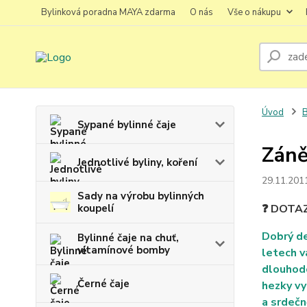
Bylinková poradna MAYA zdarma
O nás
Vše o nákupu
Úvod
B
Sypané bylinné čaje
Záně
Jednotlivé byliny, koření
29.11.201
Sady na výrobu bylinných
koupelí
❓ DOTA
Dobrý de
Bylinné čaje na chuť,
vitamínové bomby
letech v
dlouhodo
Černé čaje
hezky vy
a srdečn