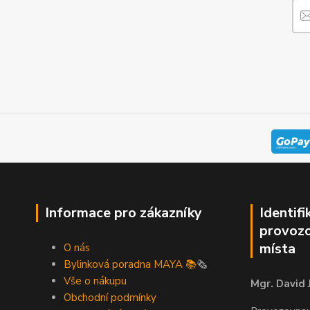
Informace pro zákazníky
Identifi
provozo
místa
O nás
Bylinková poradna MAYA 📚
🗞️
Vše o nákupu
Mgr. David 
Obchodní podmínky