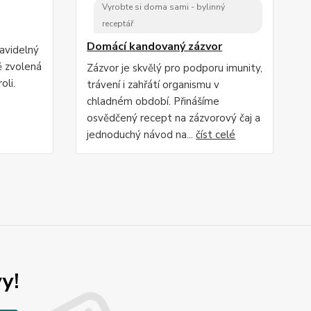
Vyrobte si doma sami - bylinný
receptář
Domácí kandovaný zázvor
ravidelný
ě zvolená
Zázvor je skvělý pro podporu imunity,
oli.
trávení i zahřátí organismu v
chladném období. Přinášíme
osvědčený recept na zázvorový čaj a
jednoduchý návod na...
číst celé
y!