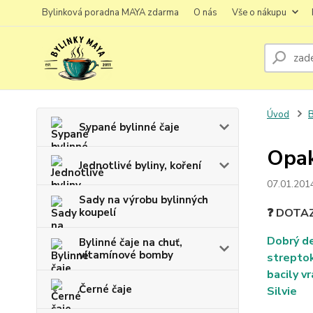
Bylinková poradna MAYA zdarma
O nás
Vše o nákupu
Úvod
B
Sypané bylinné čaje
Opak
Jednotlivé byliny, koření
07.01.201
Sady na výrobu bylinných
koupelí
❓ DOTA
Dobrý de
Bylinné čaje na chuť,
vitamínové bomby
streptok
bacily v
Černé čaje
Silvie