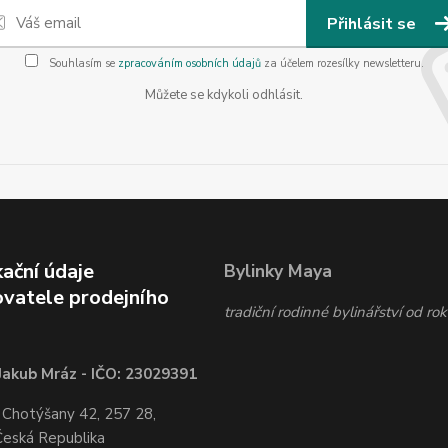
Přihlásit se
Souhlasím se
zpracováním osobních údajů
za účelem rozesílky newsletteru.
Můžete se kdykoli odhlásit.
kační údaje
Bylinky Maya
vatele prodejního
tradiční rodinné bylinářství od r
Jakub Mráz - IČO: 23029391
 Chotýšany 42, 257 28,
Česká Republika