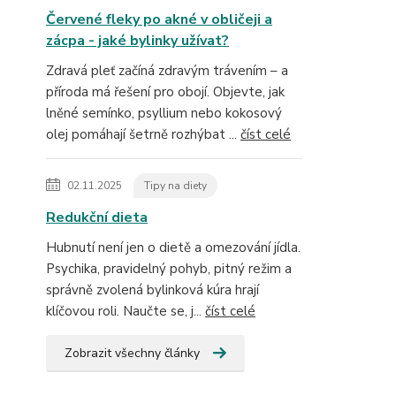
Červené fleky po akné v obličeji a
zácpa - jaké bylinky užívat?
Zdravá pleť začíná zdravým trávením – a
příroda má řešení pro obojí. Objevte, jak
lněné semínko, psyllium nebo kokosový
olej pomáhají šetrně rozhýbat ...
číst celé
02.11.2025
Tipy na diety
Redukční dieta
Hubnutí není jen o dietě a omezování jídla.
Psychika, pravidelný pohyb, pitný režim a
správně zvolená bylinková kúra hrají
klíčovou roli. Naučte se, j...
číst celé
Zobrazit všechny články