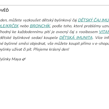
OVĚĎ
den, můžete vyzkoušet dětský bylinkový čaj
DĚTSKÝ ČAJ IMU
LE/KRČEK
nebo
BRONCHÍK
, podle toho, které problémy uzná
Vhodný ke každodennímu pití je ovocný čaj s rooibosem
VITA
 dětské bylinkové sedací koupele
DĚTSKÁ IMUNITA
. Více in
é bylinné směsi objednat, vše můžete koupit přímo v e-shopu. 
ylinky užívat či pít. Přejeme krásný den!
ylinky Maya 🌿