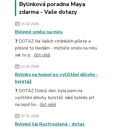
Bylinková poradna Maya
zdarma - Vaše dotazy
15.02.2026
Bylinné směsi na míru
❓ DOTAZ Na Vašich stránkách píšete a
přesně to hledám - mícháte směsi na míru.
Jak to p...
číst celé
11.01.2026
Bylinky na hojení po vyčištění dělohy -
kyretáž
❓ DOTAZ Dobrý den, byla jsem na
vyčištění dělohy, kyretáž. Jaké bylinky pít
na lepší ho...
číst celé
07.01.2026
Bylinný čaj Roztroušená - dotaz