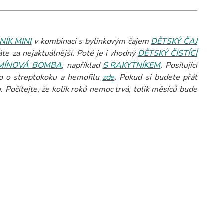
NÍK MINI
v kombinaci s bylinkovým čajem
DĚTSKÝ ČAJ
te za nejaktuálnější. Poté je i vhodný
DĚTSKÝ ČISTÍCÍ
MÍNOVÁ BOMBA
, například
S RAKYTNÍKEM
. Posilující
fo o streptokoku a hemofilu
zde
.
Pokud si budete přát
Počítejte, že kolik roků nemoc trvá, tolik měsíců bude