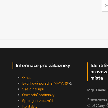
Informace pro zákazníky
Identifi
provozo
místa
O nás
Bylinková poradna MAYA 📚
🗞️
Vše o nákupu
Mgr. David 
Obchodní podmínky
Provozovna:
Spokojení zákazníci
Chotýšany, 
Kontakty