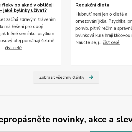
fleky po akné v obličeji
Redukční dieta
- jaké bylinky užívat?
Hubnutí není jen o dietě a
leť začíná zdravým trávením
omezování jídla. Psychika, p
da má řešení pro obojí.
pohyb, pitný režim a správn
 jak lněné semínko, psyllium
bylinková kúra hrají klíčovou r
osový olej pomáhají šetrně
Naučte se, j...
číst celé
...
číst celé
Zobrazit všechny články
epropásněte novinky, akce a slev