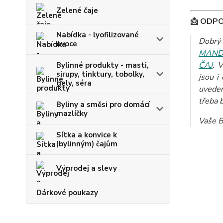
Zelené čaje
📩 ODP
Nabídka - lyofilizované
Dobrý 
ovoce
MAND
ČAJ
. 
Bylinné produkty - masti,
sirupy, tinktury, tobolky,
jsou i
gely, séra
uveden
třeba b
Byliny a směsi pro domácí
mazlíčky
Vaše B
Sítka a konvice k
(bylinným) čajům
Výprodej a slevy
Dárkové poukazy