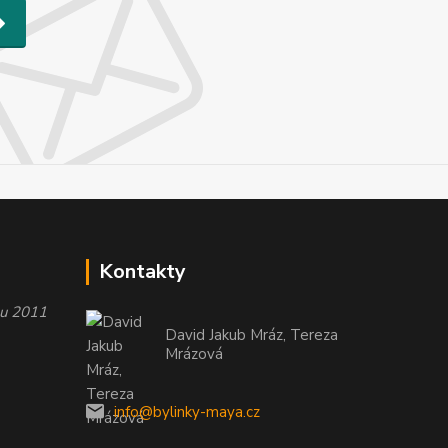
Kontakty
oku 2011
David Jakub Mráz, Tereza
Mrázová
info@bylinky-maya.cz