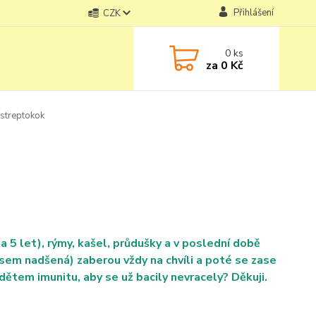
Přihlášení
CZK
0
ks
za
0 Kč
 streptokok
5 let), rýmy, kašel, průdušky a v poslední době
jsem nadšená) zaberou vždy na chvíli a poté se zase
 dětem imunitu, aby se už bacily nevracely? Děkuji.