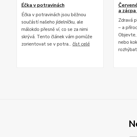
Éčka v potravinách
Červené 
a zácpa 
Éčka v potravinách jsou běžnou
Zdravá p
součástí našeho jídelníčku, ale
– a příro
málokdo přesně ví, co se za nimi
Objevte,
skrývá. Tento článek vám pomůže
nebo kok
zorientovat se v potra...
číst celé
rozhýbat 
N