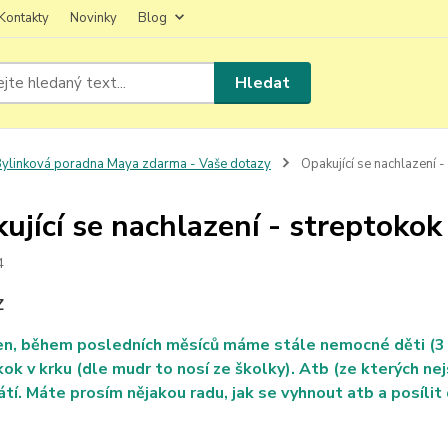
Kontakty
Novinky
Blog
Hledat
ylinková poradna Maya zdarma - Vaše dotazy
Opakující se nachlazení -
ující se nachlazení - streptokok
4
Z
n, během posledních měsíců máme stále nemocné děti (3 a 
ok v krku (dle mudr to nosí ze školky). Atb (ze kterých ne
rátí. Máte prosím nějakou radu, jak se vyhnout atb a posílit