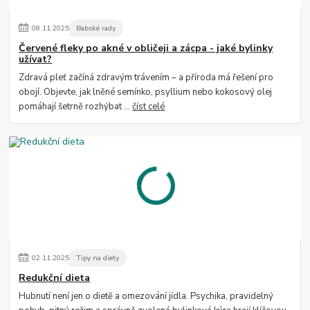
08
.
11
.
2025
Babské rady
Červené fleky po akné v obličeji a zácpa - jaké bylinky
užívat?
Zdravá pleť začíná zdravým trávením – a příroda má řešení pro
obojí. Objevte, jak lněné semínko, psyllium nebo kokosový olej
pomáhají šetrně rozhýbat ...
číst celé
02
.
11
.
2025
Tipy na diety
Redukční dieta
Hubnutí není jen o dietě a omezování jídla. Psychika, pravidelný