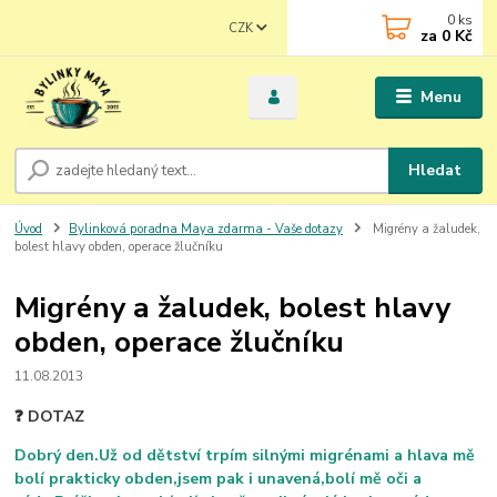
0
ks
CZK
za
0 Kč
Menu
Hledat
Úvod
Bylinková poradna Maya zdarma - Vaše dotazy
Migrény a žaludek,
bolest hlavy obden, operace žlučníku
Migrény a žaludek, bolest hlavy
obden, operace žlučníku
11.08.2013
❓ DOTAZ
Dobrý den.Už od dětství trpím silnými migrénami a hlava mě
bolí prakticky obden,jsem pak i unavená,bolí mě oči a