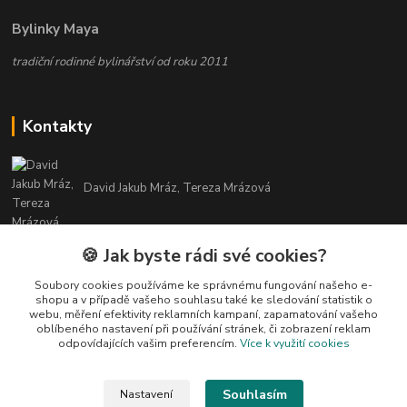
Bylinky Maya
tradiční rodinné bylinářství od roku 2011
Kontakty
David Jakub Mráz, Tereza Mrázová
info@bylinky-maya.cz
🍪 Jak byste rádi své cookies?
Soubory cookies používáme ke správnému fungování našeho e-
shopu a v případě vašeho souhlasu také ke sledování statistik o
webu, měření efektivity reklamních kampaní, zapamatování vašeho
oblíbeného nastavení při používání stránek, či zobrazení reklam
odpovídajících vašim preferencím.
Více k využití cookies
Upravit sběr cookies.
Souhlasím
Nastavení