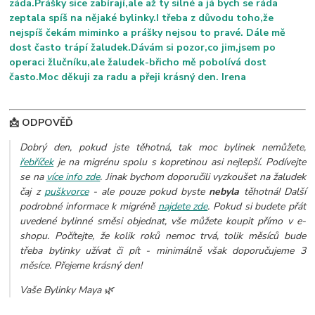
záda.Prášky sice zabírají,ale až ty silné a já bych se ráda
zeptala spíš na nějaké bylinky.I třeba z důvodu toho,že
nejspíš čekám miminko a prášky nejsou to pravé. Dále mě
dost často trápí žaludek.Dávám si pozor,co jim,jsem po
operaci žlučníku,ale žaludek-břicho mě pobolívá dost
často.Moc děkuji za radu a přeji krásný den. Irena
📩 ODPOVĚĎ
Dobrý den, pokud jste těhotná, tak moc bylinek nemůžete,
řebříček
je na migrénu spolu s kopretinou asi nejlepší. Podívejte
se na
více info zde
.
Jinak bychom doporučili vyzkoušet na žaludek
čaj z
puškvorce
- ale pouze pokud byste
nebyla
těhotná!
Další
podrobné informace k migréně
najdete zde
.
Pokud si budete přát
uvedené bylinné směsi objednat, vše můžete koupit přímo v e-
shopu. Počítejte, že kolik roků nemoc trvá, tolik měsíců bude
třeba bylinky užívat či pít - minimálně však doporučujeme 3
měsíce. Přejeme krásný den!
Vaše Bylinky Maya 🌿