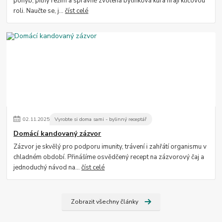
pohyb, pitný režim a správně zvolená bylinková kúra hrají klíčovou
roli. Naučte se, j...
číst celé
02
.
11
.
2025
Vyrobte si doma sami - bylinný receptář
Domácí kandovaný zázvor
Zázvor je skvělý pro podporu imunity, trávení i zahřátí organismu v
chladném období. Přinášíme osvědčený recept na zázvorový čaj a
jednoduchý návod na...
číst celé
Zobrazit všechny články