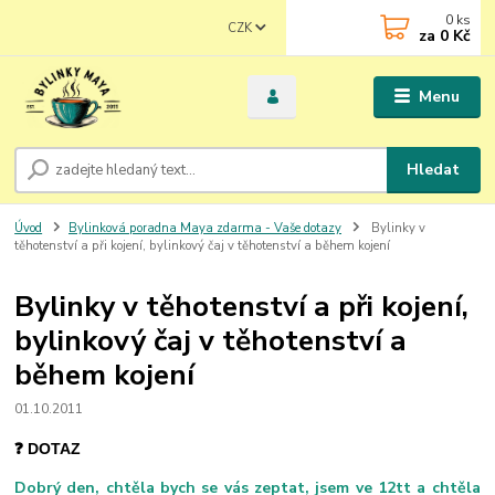
0
ks
CZK
za
0 Kč
Menu
Hledat
Úvod
Bylinková poradna Maya zdarma - Vaše dotazy
Bylinky v
těhotenství a při kojení, bylinkový čaj v těhotenství a během kojení
Bylinky v těhotenství a při kojení,
bylinkový čaj v těhotenství a
během kojení
01.10.2011
❓ DOTAZ
Dobrý den, chtěla bych se vás zeptat, jsem ve 12tt a chtěla