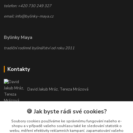
telefon: +420 730 249 327
email: info@bylinky-maya.cz
Bylinky Maya
tradiční rodinné bylinářství od roku 2011
Kontakty
David Jakub Mráz, Tereza Mrázová
info@bylinky-maya.cz
🍪 Jak byste rádi své cookies?
Soubory cookies používáme ke správnému fungování našeho e-
shopu a v případě vašeho souhlasu také ke sledování statistik o
webu, měření efektivity reklamních kampaní, zapamatování vašeho