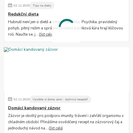
02
.
11
.
2025
Tipy na diety
Redukční dieta
Hubnutí není jen o dietě a omezování jídla. Psychika, pravidelný
pohyb, pitný režim a správně zvolená bylinková kúra hrají klíčovou
roli. Naučte se, j...
číst celé
02
.
11
.
2025
Vyrobte si doma sami - bylinný receptář
Domácí kandovaný zázvor
Zázvor je skvělý pro podporu imunity, trávení i zahřátí organismu v
chladném období. Přinášíme osvědčený recept na zázvorový čaj a
jednoduchý návod na...
číst celé