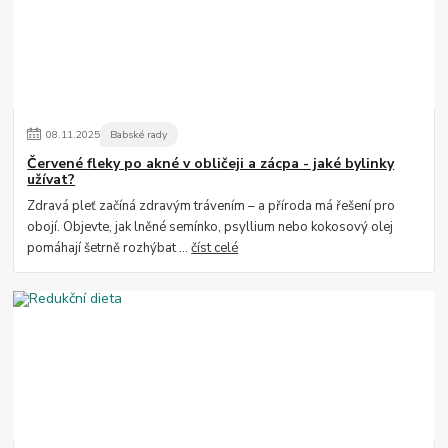
08
.
11
.
2025
Babské rady
Červené fleky po akné v obličeji a zácpa - jaké bylinky
užívat?
Zdravá pleť začíná zdravým trávením – a příroda má řešení pro
obojí. Objevte, jak lněné semínko, psyllium nebo kokosový olej
pomáhají šetrně rozhýbat ...
číst celé