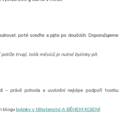
louhovat, poté sceďte a pijte po doušcích. Doporučujeme
potíže trvají, tolik měsíců je nutné bylinky pít.
edí – právě pohoda a uvolnění nejlépe podpoří tvorbu
em blogu
bylinky v těhotenství A BĚHEM KOJENÍ
.