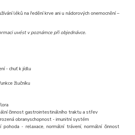
 užívání léků na ředění krve ani u nádorových onemocnění –
nformaci uvést v poznámce při objednávce.
í - chuť k jídlu
funkce žlučníku
flora
ální činnost gastrointestinálního traktu a střev
přirozená obranyschopnost - imunitní systém
pohoda - relaxace, normální trávení, normální činnost