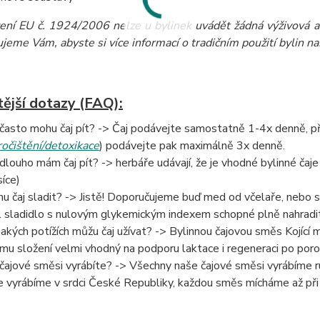
zení EU č. 1924/2006 nelze u bylinek uvádět žádná výživová a 
eme Vám, abyste si více informací o tradičním použití bylin našli
tější dotazy (FAQ):
 často mohu čaj pít? -> Čaj podávejte samostatně 1-4x denně, při 
ročištění/detoxikace
) podávejte pak maximálně 3x denně.
 dlouho mám čaj pít? -> herbáře udávají, že je vhodné bylinné čaje 
íce)
u čaj sladit? -> Jistě! Doporučujeme buď med od včelaře, nebo 
l sladidlo s nulovým glykemickým indexem schopné plně nahradit
 jakých potížích můžu čaj užívat? -> Bylinnou čajovou směs Kojící
mu složení velmi vhodný na podporu laktace i regeneraci po poro
 čajové směsi vyrábíte? -> Všechny naše čajové směsi vyrábíme ru
e vyrábíme v srdci České Republiky, každou směs mícháme až při