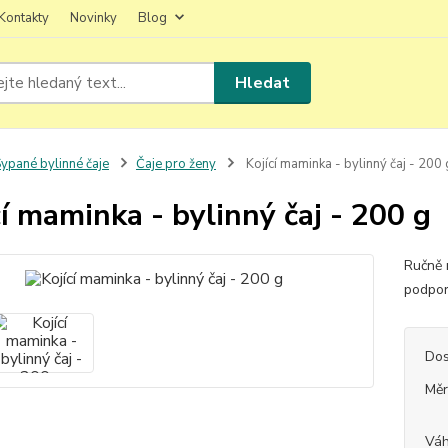
Kontakty
Novinky
Blog
Hledat
ypané bylinné čaje
Čaje pro ženy
Kojící maminka - bylinný čaj - 200 
cí maminka - bylinný čaj - 200 g
Ručně 
podpor
Dos
Měr
Vá