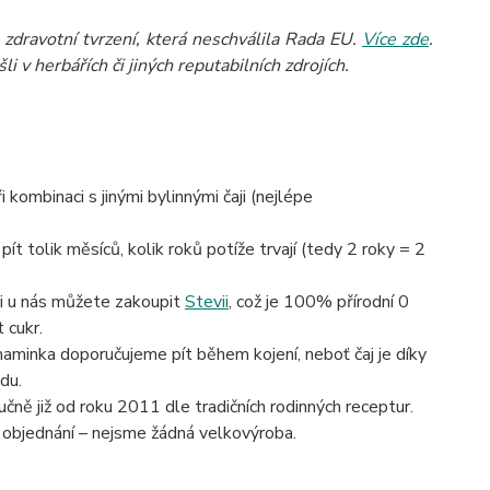
zdravotní tvrzení, která neschválila Rada EU.
Více zde
.
 v herbářích či jiných reputabilních zdrojích.
kombinaci s jinými bylinnými čaji (nejlépe
pít tolik měsíců, kolik roků potíže trvají (tedy 2 roky = 2
si u nás můžete zakoupit
Stevii
, což je 100% přírodní 0
 cukr.
 maminka doporučujeme pít během kojení, neboť čaj je díky
du.
čně již od roku 2011 dle tradičních rodinných receptur.
 objednání – nejsme žádná velkovýroba.