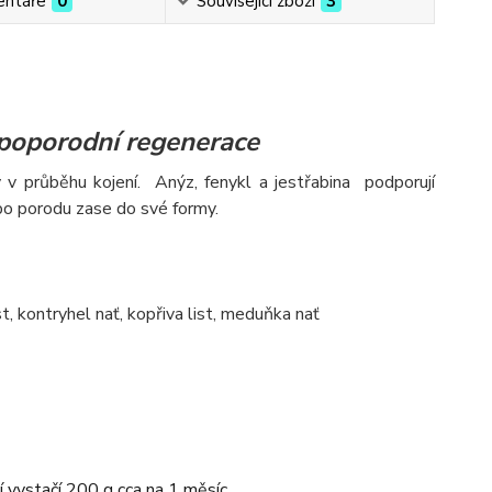
ntáře
0
Související zboží
3
 poporodní regenerace
 průběhu kojení. Anýz, fenykl a jestřabina podporují
po porodu zase do své formy.
st, kontryhel nať, kopřiva list, meduňka nať
vystačí 200 g cca na 1 měsíc.