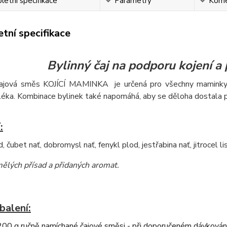
etní specifikace
Parametry
Kome
tní specifikace
Bylinný čaj na podporu kojení a
čajová směs KOJÍCÍ MAMINKA je určená pro všechny maminky v
léka. Kombinace bylinek také napomáhá, aby se děloha dostala 
:
, čubet nať, dobromysl nať, fenykl plod, jestřabina nať, jitrocel li
ělých přísad a přidaných aromat
.
balení:
0 g ručně namíchané čajové směsi - při doporučeném dávkování 