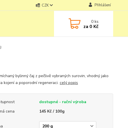
Přihlášení
CZK
0
ks
za
0 Kč
g
míchaný bylinný čaj z pečlivě vybraných surovin, vhodný jako
a kojení a poporodní regeneraci.
celý popis
tupnost
dostupné - ruční výroba
ná cena
145 Kč / 100g
ha