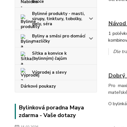
ovoce
Bylinné produkty - masti,
sirupy, tinktury, tobolky,
Návod 
gely, séra
1 polévko
Byliny a směsi pro domácí
kombinov
mazlíčky
Dle tra
Sítka a konvice k
(bylinným) čajům
Výprodej a slevy
Dobrý 
Pro maxi
Dárkové poukazy
mateřské
O bylink
Bylinková poradna Maya
zdarma - Vaše dotazy