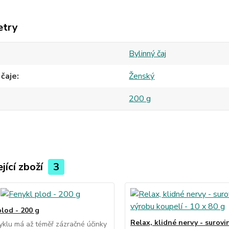
etry
Bylinný čaj
 čaje
Ženský
200 g
jící zboží
3
plod - 200 g
Relax, klidné nervy - surovi
yklu má až téměř zázračné účinky