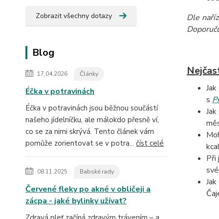
Zobrazit všechny dotazy
Dle naří
Doporučuj
Blog
Nejčas
17.04.2026
Články
Jak
Éčka v potravinách
s
P
Éčka v potravinách jsou běžnou součástí
Jak
našeho jídelníčku, ale málokdo přesně ví,
měs
co se za nimi skrývá. Tento článek vám
Moh
pomůže zorientovat se v potra...
číst celé
kca
Při
své
08.11.2025
Babské rady
Jak
Červené fleky po akné v obličeji a
Čaj
zácpa - jaké bylinky užívat?
Zdravá pleť začíná zdravým trávením – a