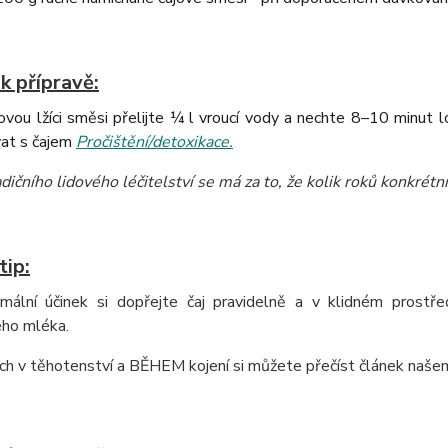
k přípravě:
vou lžíci směsi přelijte ¼ l vroucí vody a nechte 8–10 minut 
at s čajem
Pročištění/detoxikace.
dičního lidového léčitelství se má za to, že kolik roků konkrétní 
tip:
mální účinek si dopřejte čaj pravidelně a v klidném prostř
ho mléka.
ách v těhotenství a BĚHEM kojení si můžete přečíst článek naš