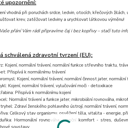
té upozornění:
ení vhodná při poruchách srdce, ledvin, otocích, křečových žilách,
šťovat krev, zatěžovat ledviny a urychlovat látkovou výměnu!
Vaše přání Vám rádi připravíme čaj i bez kopřivy – stačí tuto i
á schválená zdravotní tvrzení (EU):
z: Kojení, normální trávení, normální funkce střevního traktu, tráven
et: Přispívá k normálnímu trávení
romysl: Kojení, normální trávení, normální činnost jater, normální 
ykl: Kojení, normální trávení, vylučování moči - detoxikace
třabina: Přispívá k normálnímu kojení
rocel: Normální trávení a funkce jater, mikrobiální rovnováha, mikro
tryhel: Zdraví ženského pohlavního ústrojí, normální trávení, norm
řiva: Celkový stav organismu, osvěžení těla, vitalita - energie, 
uňka: Hormonální rovnováha, emoční komfort - stres, duševní 
hové soustavy