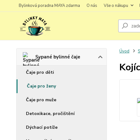
Bylinková poradna MAYA zdarma
O nás
Vše o nákupu
Úvod
S
Sypané bylinné čaje
Kojí
Čaje pro děti
Čaje pro ženy
Čaje pro muže
Detoxikace, pročištění
Dýchací potíže