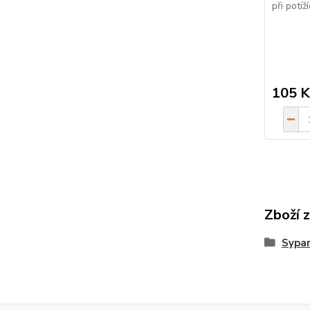
při potí
105 K
Zboží 
Sypan