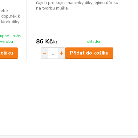
čajích pro kojící maminky díky jejímu účinku
na tvorbu mléka.
elí k
o doplněk k
dárek díky
upné - ruční
86 Kč
výroba
skladem
/
ks
košíku
Přidat do košíku