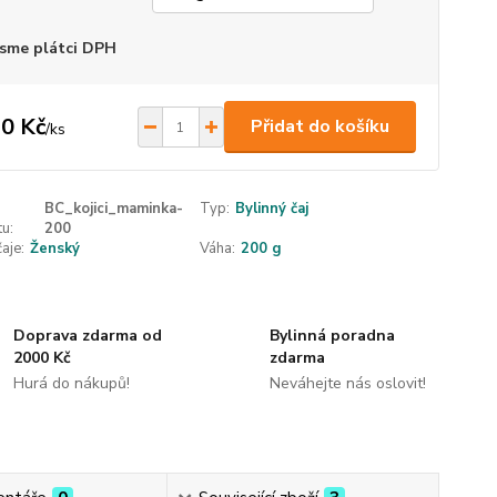
sme plátci DPH
0 Kč
Přidat do košíku
/
ks
BC_kojici_maminka-
Typ:
Bylinný čaj
u:
200
aje:
Ženský
Váha:
200 g
Doprava zdarma od
Bylinná poradna
2000 Kč
zdarma
Hurá do nákupů!
Neváhejte nás oslovit!