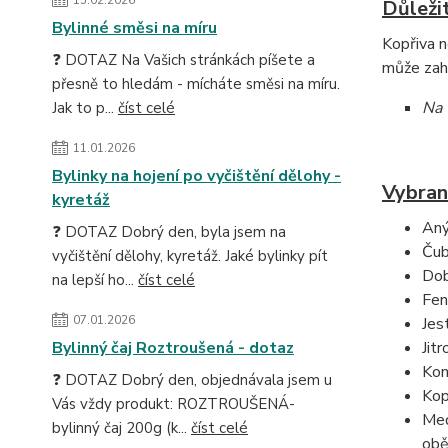
15.02.2026
Důleži
Bylinné směsi na míru
Kopřiva n
❓ DOTAZ Na Vašich stránkách píšete a
může zahu
přesně to hledám - mícháte směsi na míru.
Na 
Jak to p...
číst celé
11.01.2026
Bylinky na hojení po vyčištění dělohy -
Vybran
kyretáž
Aný
❓ DOTAZ Dobrý den, byla jsem na
Čub
vyčištění dělohy, kyretáž. Jaké bylinky pít
Dob
na lepší ho...
číst celé
Fen
07.01.2026
Jes
Bylinný čaj Roztroušená - dotaz
Jit
Kon
❓ DOTAZ Dobrý den, objednávala jsem u
Kop
Vás vždy produkt: ROZTROUŠENÁ-
Med
bylinný čaj 200g (k...
číst celé
obě