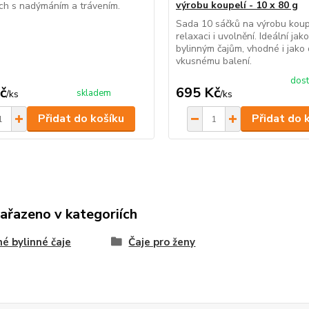
výrobu koupelí - 10 x 80 g
žích s nadýmáním a trávením.
Sada 10 sáčků na výrobu koup
relaxaci i uvolnění. Ideální jak
bylinným čajům, vhodné i jako 
vkusnému balení.
dost
č
695 Kč
skladem
/
ks
/
ks
Přidat do košíku
Přidat do 
zařazeno v kategoriích
é bylinné čaje
Čaje pro ženy