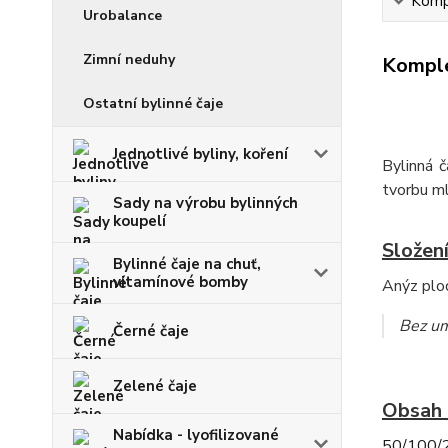
Kompl
Urobalance
Zimní neduhy
Komple
Ostatní bylinné čaje
Jednotlivé byliny, koření
Bylinná 
tvorbu m
Sady na výrobu bylinných
koupelí
Složení
Bylinné čaje na chuť,
vitamínové bomby
Anýz plod
Bez um
Černé čaje
Zelené čaje
Obsah 
Nabídka - lyofilizované
50/100/20