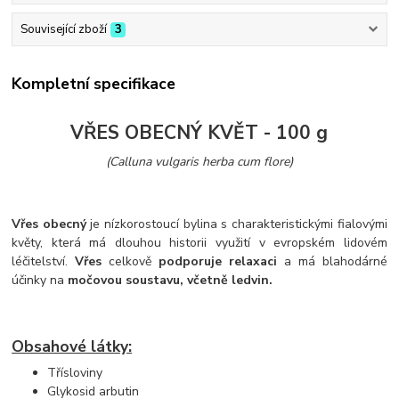
Související zboží
3
Kompletní specifikace
VŘES OBECNÝ KVĚT - 100 g
(Calluna vulgaris herba cum flore)
Vřes obecný
je nízkorostoucí bylina s charakteristickými fialovými
květy, která má dlouhou historii využití v evropském lidovém
léčitelství.
Vřes
celkově
podporuje relaxaci
a má blahodárné
účinky na
močovou soustavu, včetně ledvin.
Obsahové látky:
Třísloviny
Glykosid arbutin