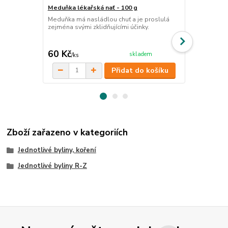
Meduňka lékařská nať - 100 g
Brusinka lis
Meduňka má nasládlou chuť a je proslulá
List brusink
zejména svými zklidňujícími účinky.
podporu močo
premenstrua
cena od
60 Kč
67 Kč
skladem
/
ks
/
ks
Přidat do košíku
Zboží zařazeno v kategoriích
Jednotlivé byliny, koření
Jednotlivé byliny R-Z