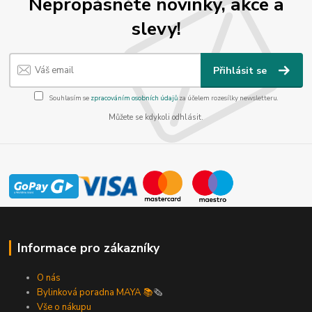
Nepropásněte novinky, akce a
slevy!
Přihlásit se
Souhlasím se
zpracováním osobních údajů
za účelem rozesílky newsletteru.
Můžete se kdykoli odhlásit.
Informace pro zákazníky
O nás
Bylinková poradna MAYA 📚
🗞️
Vše o nákupu