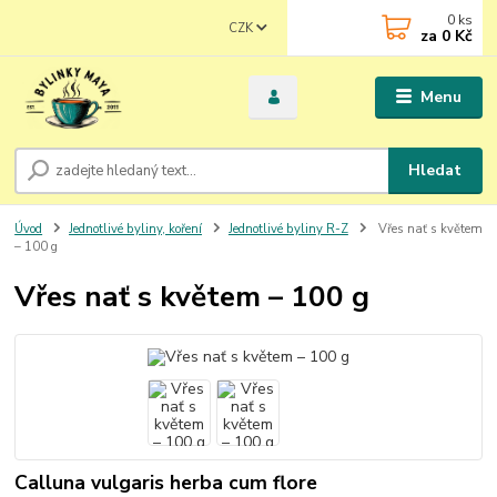
0
ks
CZK
za
0 Kč
Menu
Hledat
Úvod
Jednotlivé byliny, koření
Jednotlivé byliny R-Z
Vřes nať s květem
– 100 g
Vřes nať s květem – 100 g
Calluna vulgaris herba cum flore