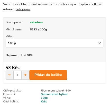
Vřes působí blahodárně na močové cesty, ledviny a přispívá k celkové
relaxaci.
celý popis
Dostupnost
skladem
Měrná cena
53 Kč / 100g
Váha
Nejsme plátci DPH
53 Kč
/
ks
Přidat do košíku
Číslo produktu:
JB_vres_nat_kvet-100
Provedení:
Samostatná bylina
Váha:
100g
Část byliny:
Květ