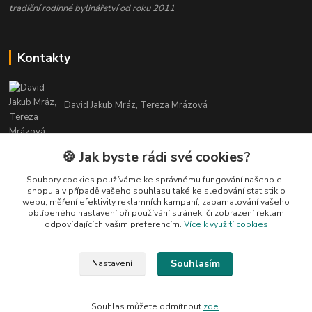
tradiční rodinné bylinářství od roku 2011
Kontakty
David Jakub Mráz, Tereza Mrázová
info@bylinky-maya.cz
🍪 Jak byste rádi své cookies?
Soubory cookies používáme ke správnému fungování našeho e-
shopu a v případě vašeho souhlasu také ke sledování statistik o
webu, měření efektivity reklamních kampaní, zapamatování vašeho
oblíbeného nastavení při používání stránek, či zobrazení reklam
odpovídajících vašim preferencím.
Více k využití cookies
Upravit sběr cookies.
Souhlasím
Nastavení
Všechny texty a fotografie u produktů jsou vlastnictvím BYLINKY MAYA. Nelze
je bez souhlasu kopírovat ani publikovat!
Souhlas můžete odmítnout
zde
.