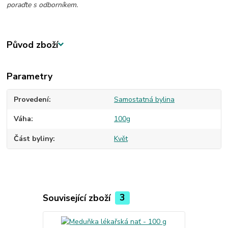
poraďte s odborníkem.
Původ zboží
Parametry
Provedení
Samostatná bylina
Váha
100g
Část byliny
Květ
Související zboží
3