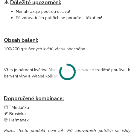
⚠️
Důležité upozornění:
Nenahrazuje pestrou stravu!
Při zdravotních potížích se poraďte s lékařem!
Obsah balení:
100/200 g sušených květů vřesu obecného
Vřes je národní květina Norska a ve Skotsku se tradičně používal k
barvení vlny a výrobě košťat.
Doporučené kombinace:
😴 Meduňka
🍂 Brusinka
🌸 Heřmánek
Pozn.: Tento produkt není lék. Při zdravotních potížích se vždy