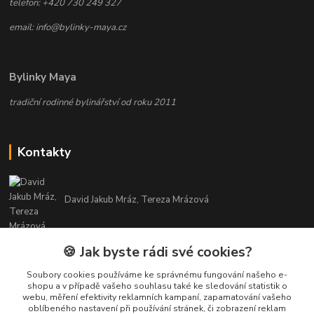
telefon: +420 730 249 327
email: info@bylinky-maya.cz
Bylinky Maya
tradiční rodinné bylinářství od roku 2011
Kontakty
David Jakub Mráz, Tereza Mrázová
info@bylinky-maya.cz
🍪 Jak byste rádi své cookies?
Soubory cookies používáme ke správnému fungování našeho e-
shopu a v případě vašeho souhlasu také ke sledování statistik o
webu, měření efektivity reklamních kampaní, zapamatování vašeho
oblíbeného nastavení při používání stránek, či zobrazení reklam