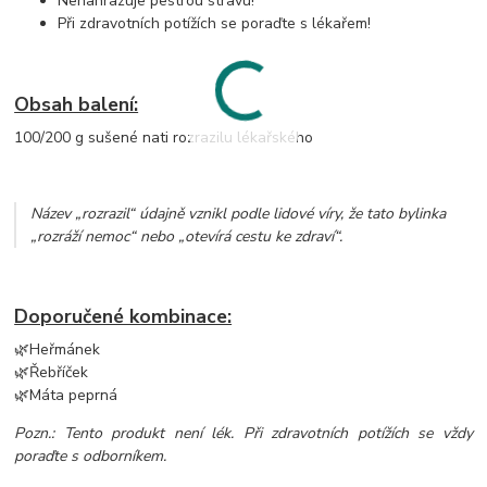
Nenahrazuje pestrou stravu!
Při zdravotních potížích se poraďte s lékařem!
Obsah balení:
100/200 g sušené nati rozrazilu lékařského
Název „rozrazil“ údajně vznikl podle lidové víry, že tato bylinka
„rozráží nemoc“ nebo „otevírá cestu ke zdraví“.
Doporučené kombinace:
🌿Heřmánek
🌿Řebříček
🌿Máta peprná
Pozn.: Tento produkt není lék. Při zdravotních potížích se vždy
poraďte s odborníkem.