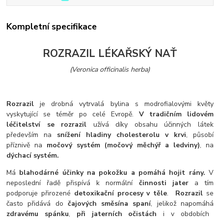
Kompletní specifikace
ROZRAZIL LÉKAŘSKÝ NAŤ
(Veronica officinalis herba)
Rozrazil
je drobná vytrvalá bylina s modrofialovými květy
vyskytující se téměr po celé Evropě.
V tradičním lidovém
léčitelství se rozrazil
užívá díky obsahu účinných látek
především na
snížení hladiny cholesterolu v krvi
, působí
příznivě na
močový systém (močový měchýř a ledviny)
, na
dýchací systém.
Má
blahodárné účinky na pokožku a
pomáhá hojit rány.
V
neposlední řadě přispívá k normální
činnosti jater
a tím
podporuje přirozené
detoxikační procesy v těle
.
Rozrazil
se
často přidává do
čajových směsí
na spaní
, jelikož napomáhá
zdravému spánku
,
při jaterních očistách
i v obdobích