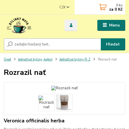
0
ks
CZK
za
0 Kč
Menu
Hledat
Úvod
Jednotlivé byliny, koření
Jednotlivé byliny R-Z
Rozrazil nať
Rozrazil nať
Veronica officinalis herba