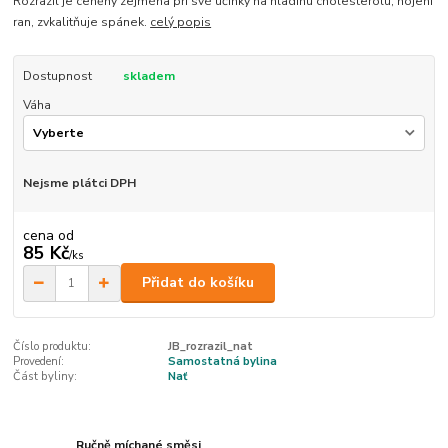
Rozrazil je ceněný zejména při své účinky na hladinu cholesterolu, hojení
ran, zvkalitňuje spánek.
celý popis
Dostupnost
skladem
Váha
Nejsme plátci DPH
cena od
85 Kč
/
ks
Přidat do košíku
Číslo produktu:
JB_rozrazil_nat
Provedení:
Samostatná bylina
Část byliny:
Nať
Ručně míchané směsi