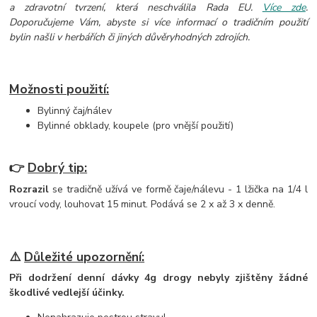
a zdravotní tvrzení, která neschválila Rada EU.
Více zde
.
Doporučujeme Vám, abyste si více informací o tradičním použití
bylin našli v herbářích či jiných důvěryhodných zdrojích.
Možnosti použití:
Bylinný čaj/nálev
Bylinné obklady, koupele (pro vnější použití)
👉
Dobrý tip:
Rozrazil
se tradičně užívá ve formě čaje/nálevu - 1 lžička na 1/4 l
vroucí vody, louhovat 15 minut. Podává se 2 x až 3 x denně.
⚠️
Důležité upozornění:
Při dodržení denní dávky 4g drogy nebyly zjištěny žádné
škodlivé vedlejší účinky.