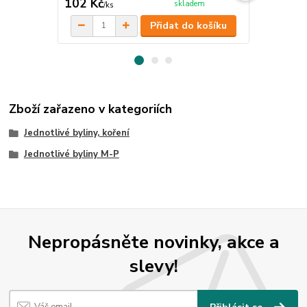
102 Kč
55 Kč
skladem
/
ks
/
ks
Přidat do košíku
Zboží zařazeno v kategoriích
Jednotlivé byliny, koření
Jednotlivé byliny M-P
Nepropásněte novinky, akce a
slevy!