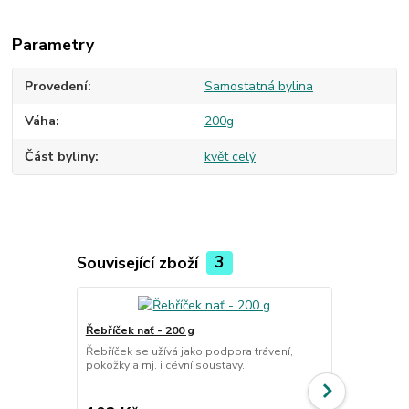
Parametry
Provedení
Samostatná bylina
Váha
200g
Část byliny
květ celý
Související zboží
3
Řebříček nať - 200 g
Třezalka te
Řebříček se užívá jako podpora trávení,
Třezalka je 
pokožky a mj. i cévní soustavy.
blahodárně i
imunitu.
cena od