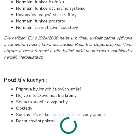
Normální funkce žlučníku
Normální funkce dýchacího systému
Rovnováha vaginální mikroflóry
Normální funkce prostaty
Normální činnost cévní soustavy
Dle nařízení EU č.1924/2006 nelze u bylinek uv
ádět žádná výživová
a zdravotní tvrzení, která neschválila Rada EU. Doporučujeme Vám,
abyste si více informací o této bylině našli na internetu, například v
herbáři Herbalista.cz.
Použití v kuchyni:
Příprava bylinných čajových směsí
Hojivé měsíčkové masti a krémy
Sedací koupele a výplachy
Obklady
Součást různé kosmetiky (pleťové vody apod.)
Dochucování pokrmů 🥗