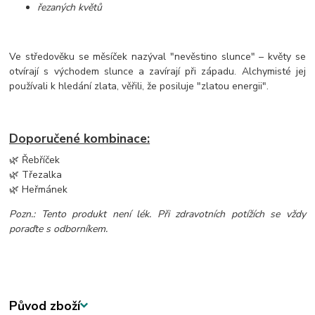
řezaných květů
Ve středověku se měsíček nazýval "nevěstino slunce" – květy se
otvírají s východem slunce a zavírají při západu. Alchymisté jej
používali k hledání zlata, věřili, že posiluje "zlatou energii".
Doporučené kombinace:
🌿 Řebříček
🌿 Třezalka
🌿 Heřmánek
Pozn.: Tento produkt není lék. Při zdravotních potížích se vždy
poraďte s odborníkem.
Původ zboží