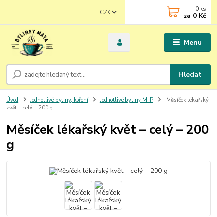
0
ks
CZK
za
0 Kč
Menu
Hledat
Úvod
Jednotlivé byliny, koření
Jednotlivé byliny M-P
Měsíček lékařský
květ – celý – 200 g
Měsíček lékařský květ – celý – 200
g