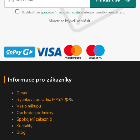
Přihlásit se
Souhlasím se
zpracováním osobních údajů
za účelem rozesílky newsletteru.
Můžete se kdykoli odhlásit.
Informace pro zákazníky
O nás
Bylinková poradna MAYA 📚
🗞️
Vše o nákupu
Obchodní podmínky
Spokojení zákazníci
Kontakty
Blog