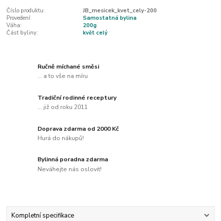
Číslo produktu:
JB_mesicek_kvet_cely-200
Provedení:
Samostatná bylina
Váha:
200g
Část byliny:
květ celý
Ručně míchané směsi
... a to vše na míru
Tradiční rodinné receptury
... již od roku 2011
Doprava zdarma od 2000 Kč
Hurá do nákupů!
Bylinná poradna zdarma
Neváhejte nás oslovit!
Kompletní specifikace