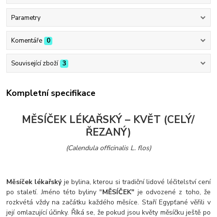
Parametry
Komentáře
0
Související zboží
3
Kompletní specifikace
MĚSÍČEK LÉKAŘSKÝ – KVĚT (CELÝ/
ŘEZANÝ)
(Calendula officinalis L. flos)
Měsíček lékařský
je bylina, kterou si tradiční lidové léčitelství cení
po staletí. Jméno této byliny "
MĚSÍČEK"
je odvozené z toho, že
rozkvétá vždy na začátku každého měsíce. Staří Egypťané věřili v
její omlazující účinky. Říká se, že pokud jsou květy měsíčku ještě po