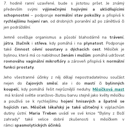
7. hodině ranní uzavřené, bude s jistotou pršet. Je známý
především svými
výjimečnými hojivými a uklidňujícími
schopnostmi
– podporuje
normální stav pokožky
a přispívá k
rychlejšímu hojení ran
, od drobných poranění až po zánětlivá či
jen podráždění.
Jemně osvěžuje organismus a působí blahodárně na
trávení
,
játra
,
žlučník
i
střeva
, kdy pomáhá i na
plynatost
. Podporuje
také
činnost cévní soustavy
a
dýchacích cest
.
Měsíček je
bylinou, která má co nabídnout
ženám i mužům
: pomáhá udržovat
rovnováhu vaginální mikroflóry
a zároveň přispívá k
normální
funkci prostaty
.
Jeho všestranné účinky z něj dělají nepostradatelnou součást
nejen do
čajových směsí
, ale i do
mastí
či
bylinných
koupelí,
kdy pomáhá řešit nejrůznější neduhy.
Měsíčková mast
má krásně světle oranžovo-žlutou barvu stejně jako květy měsíčku
a používá se k rychlejšímu
hojení hnisavých a špatně se
hojících ran.
Měsíček lékařský je také užitečný
k výplachům
dutiny ústní.
Maria Treben
uvádí ve své knize "Byliny z Boží
zahrady" také velice dobré zkušenosti s měsíčkem v
rámci
spasmolytických účinků
.