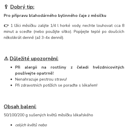
🥄
Dobrý tip:
Pro přípravu blahodárného bylinného čaje z měsíčku
👉
1 lžíci měsíčku zalijte 1/4 l horké vody, nechte louhovat cca 8
minut a sceďte (nebo použijte sítko). Popíjejte teplé po doušcích
několikrát denně (až 3-4x denně).
⚠️
Důležité upozornění:
Při alergii na rostliny z čeledi hvězdnicovitých
používejte opatrně!
Nenahrazuje pestrou stravu!
Při zdravotních potížích se poraďte s lékařem!
Obsah balení:
50/100/200 g sušených květů měsíčku lékařského
celých květů nebo