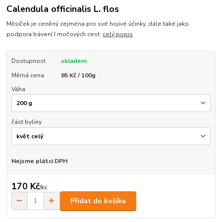
Calendula officinalis L. flos
Měsíček je ceněný zejména pro své hojivé účinky, dále také jako
podpora trávení I močových cest.
celý popis
Dostupnost
skladem
Měrná cena
85 Kč / 100g
Váha
část byliny
Nejsme plátci DPH
170 Kč
/
ks
Přidat do košíku