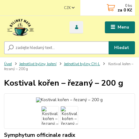
0
ks
CZK
za
0 Kč
Menu
Hledat
Úvod
Jednotlivé byliny, koření
Jednotlivé byliny CH-L
Kostival kořen –
řezaný – 200 g
Kostival kořen – řezaný – 200 g
Symphytum officinale radix