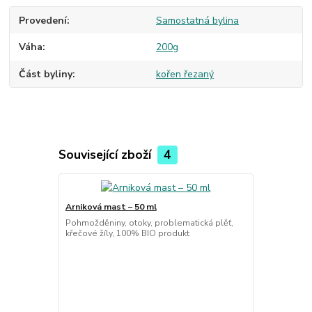
Provedení
Samostatná bylina
Váha
200g
Část byliny
kořen řezaný
Související zboží
4
Arniková mast – 50 ml
Pohmožděniny, otoky, problematická plěť,
křečové žíly, 100% BIO produkt