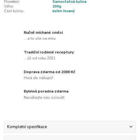
Provedení:
Samostatná bylina
Váha:
200g
Část byliny:
kořen řezaný
Ručně míchané směsi
... a to vše na míru
Tradiční rodinné receptury
... již od roku 2011
Doprava zdarma od 2000 Kč
Hurá do nákupů!
Bylinná poradna zdarma
Neváhejte nás oslovit!
Kompletní specifikace