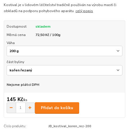
Kostival je v lidovém léčitelství tradičně používán na výrobu mastí či
obkladů na podporu pohybového aparátu.
celý popis
Dostupnost
skladem
Měrná cena
72,50 Kč / 100g
Váha
část byliny
Nejsme plátci DPH
145 Kč
/
ks
Přidat do košíku
Číslo produktu:
JB_kostival_koren_rez-200