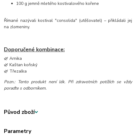
100 g jemně mletého kostivalového kořene
Římané nazývali kostival "consolida" (utěšovatel) – přikládali jej
na zlomeniny.
Doporučené kombinace:
🌿 Arnika
🌿 Kaštan koňský
🌿 Třezalka
Pozn.: Tento produkt není lék. Při zdravotních potížích se vždy
poraďte s odborníkem.
Původ zboží
Parametry