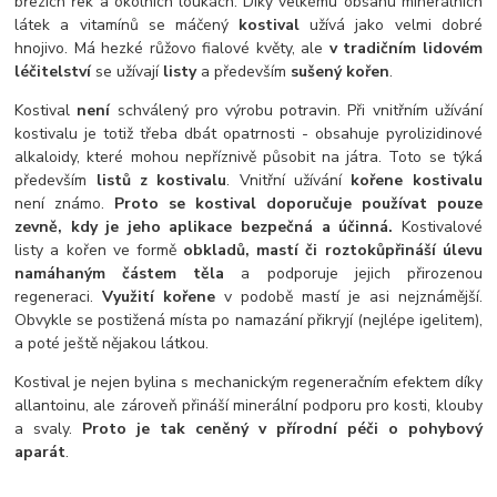
březích řek a okolních loukách. Díky velkému obsahu minerálních
látek a vitamínů se máčený
kostival
užívá jako velmi dobré
hnojivo. Má hezké růžovo fialové květy, ale
v tradičním lidovém
léčitelství
se užívají
listy
a především
sušený kořen
.
Kostival
není
schválený pro výrobu potravin. Při vnitřním užívání
kostivalu je totiž třeba dbát opatrnosti - obsahuje pyrolizidinové
alkaloidy, které mohou nepříznivě působit na játra. Toto se týká
především
listů z kostivalu
. Vnitřní užívání
kořene kostivalu
není známo.
Proto se kostival doporučuje používat pouze
zevně, kdy je jeho aplikace bezpečná a účinná.
Kostivalové
listy a kořen ve formě
obkladů, mastí či roztoků
přináší úlevu
namáhaným částem těla
a podporuje jejich přirozenou
regeneraci.
Využití kořene
v podobě mastí je asi nejznámější.
Obvykle se postižená místa po namazání přikryjí (nejlépe igelitem),
a poté ještě nějakou látkou.
Kostival je nejen bylina s mechanickým regeneračním efektem díky
allantoinu, ale zároveň přináší minerální podporu pro kosti, klouby
a svaly.
Proto je tak ceněný v přírodní péči o pohybový
aparát
.