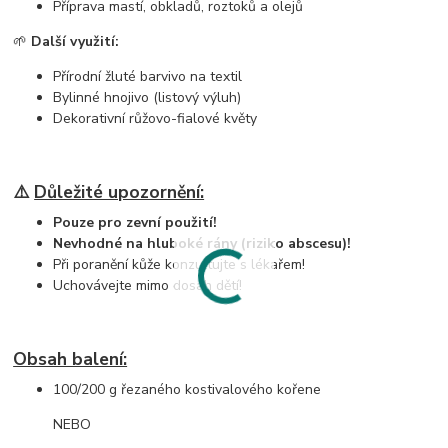
Příprava mastí, obkladů, roztoků a olejů
🌱
Další využití:
Přírodní žluté barvivo na textil
Bylinné hnojivo (listový výluh)
Dekorativní růžovo-fialové květy
⚠️
Důležité upozornění:
Pouze pro zevní použití!
Nevhodné na hluboké rány (riziko abscesu)!
Při poranění kůže konzultujte s lékařem!
Uchovávejte mimo dosah dětí!
Obsah balení:
100/200 g řezaného kostivalového kořene
NEBO