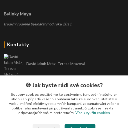
Bylinky Maya
tradiční rodinné bylinářství od roku 2011
Kontakty
David Jakub Mráz, Tereza Mrázová
info@bylinky-maya.cz
🍪 Jak byste rádi své cookies?
Soubory cookies používáme ke správnému fungování našeho e-
shopu a v případě vašeho souhlasu také ke sledování statistik o
webu, měření efektivity reklamních kampaní, zapamatování vašeho
oblíbeného nastavení při používání stránek, či zobrazení reklam
odpovídajících vašim preferencím.
Více k využití cookies
Upravit sběr cookies.