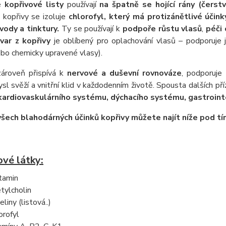
e
kopřivové listy
používají
na špatně se hojící rány
(čerstv
kopřivy se izoluje
chlorofyl, který má protizánětlivé
účink
vody a tinktury.
Ty se používají k
podpoře růstu vlasů
,
péči 
var z kopřivy
je oblíbený pro oplachování vlasů – podporuje j
bo chemicky upravené vlasy).
zároveň přispívá k
nervové a duševní rovnováze
, podporuje
sl svěží a vnitřní klid v každodenním životě. Spousta dalších p
kardiovaskulárního systému, dýchacího systému, gastroint
všech blahodárných účinků kopřivy můžete najít níže pod t
vé látky:
tamin
tylcholin
liny (listová..)
orofyl