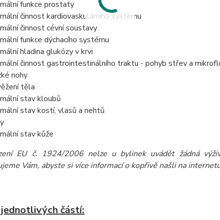
mální funkce prostaty
mální činnost kardiovaskulárního systému
mální činnost cévní soustavy
mální funkce dýchacího systému
mální hladina glukózy v krvi
mální činnost gastrointestinálního traktu - pohyb střev a mikrofl
ké nohy
ěžení těla
mální stav kloubů
mální stav kostí, vlasů a nehtů
y
mální stav kůže
zení EU č. 1924/2006 nelze u bylinek uvádět žádná výživo
eme Vám, abyste si více informací o kopřivě našli na internetu,
 jednotlivých částí: