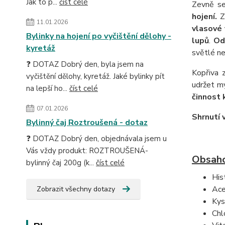
Jak to p...
číst celé
Zevně s
hojení.
Z 
11.01.2026
vlasové 
Bylinky na hojení po vyčištění dělohy -
lupů
.
Od
kyretáž
světlé ne
❓ DOTAZ Dobrý den, byla jsem na
Kopřiva 
vyčištění dělohy, kyretáž. Jaké bylinky pít
udržet my
na lepší ho...
číst celé
činnost 
07.01.2026
Shrnutí 
Bylinný čaj Roztroušená - dotaz
❓ DOTAZ Dobrý den, objednávala jsem u
Vás vždy produkt: ROZTROUŠENÁ-
Obsaho
bylinný čaj 200g (k...
číst celé
His
Ace
Zobrazit všechny dotazy
Kyse
Chl