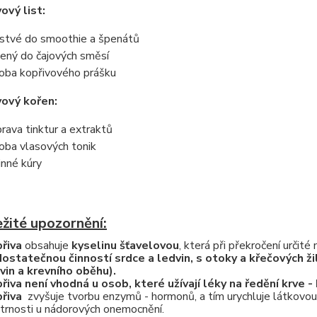
ový list:
stvé do smoothie a špenátů
ený do čajových směsí
oba kopřivového prášku
vový kořen:
prava tinktur a extraktů
oba vlasových tonik
inné kúry
žité upozornění:
řiva
obsahuje
kyselinu šťavelovou
, která při překročení určité 
ostatečnou činností srdce a ledvin, s otoky a křečových ži
vin a krevního oběhu).
řiva není vhodná u osob, které užívají léky na ředění krve 
řiva
zvyšuje tvorbu enzymů - hormonů, a tím urychluje látkovou
trnosti u nádorových onemocnění.