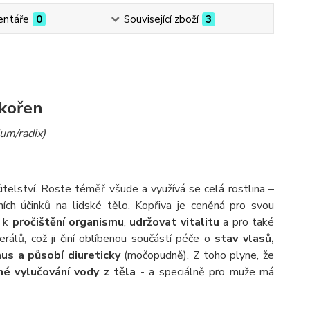
ntáře
0
Související zboží
3
 kořen
ium/radix)
itelství. Roste téměř všude a využívá se celá rostlina –
ích účinků na lidské tělo. Kopřiva je ceněná pro svou
t k
pročištění organismu
,
udržovat vitalitu
a pro také
rálů, což ji činí oblíbenou součástí péče o
stav vlasů,
us a působí diureticky
(močopudně). Z toho plyne, že
né vylučování vody z těla
- a speciálně pro muže má