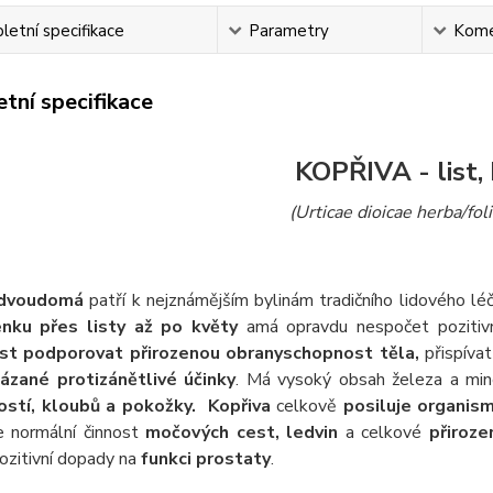
etní specifikace
Parametry
Kome
tní specifikace
KOPŘIVA - list,
(Urticae dioicae herba/fol
 dvoudomá
patří k nejznámějším bylinám tradičního lidového léč
nku přes listy až po květy
a
má opravdu nespočet pozitivn
st podporovat přirozenou obranyschopnost těla,
přispíva
ázané protizánětlivé účinky
. Má vysoký obsah železa a mine
ostí, kloubů a pokožky.
Kopřiva
celkově
posiluje organism
e normální činnost
močových cest,
ledvin
a celkové
přiroze
 pozitivní dopady na
funkci prostaty
.