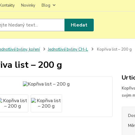
Kontakty
Novinky
Blog
Hledat
ednotlivé byliny, koření
Jednotlivé byliny CH-L
Kopřiva list – 200 g
iva list – 200 g
Urti
Kopřiva
svým m
Dos
Měr