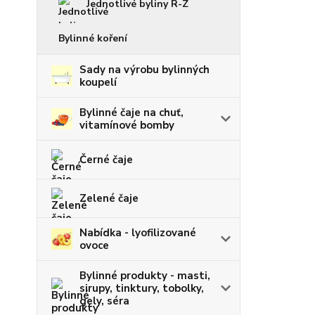
Jednotlivé byliny R-Z
Bylinné koření
Sady na výrobu bylinných
koupelí
Bylinné čaje na chuť,
vitamínové bomby
Černé čaje
Zelené čaje
Nabídka - lyofilizované
ovoce
Bylinné produkty - masti,
sirupy, tinktury, tobolky,
gely, séra