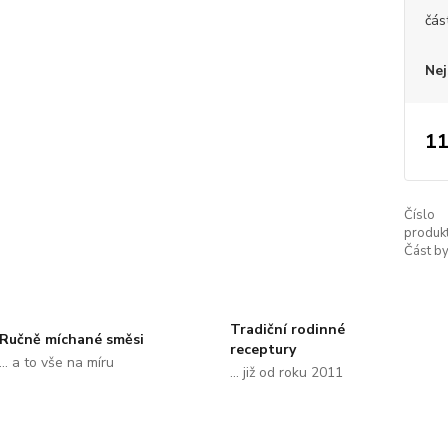
čás
Nej
11
Číslo
produkt
Část by
Tradiční rodinné
Ručně míchané směsi
receptury
... a to vše na míru
... již od roku 2011