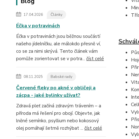
Blog
Vit
Min
Tří
17.04.2026
Články
Éčka v potravinách
Éčka v potravinách jsou běžnou součástí
Schvále
našeho jídelníčku, ale málokdo přesně ví,
co se za nimi skrývá. Tento článek vám
Půs
pomůže zorientovat se v potra...
číst celé
Hoj
Při
Ner
08.11.2025
Babské rady
Vit
Červené fleky po akné v obličeji a
Kon
zácpa - jaké bylinky užívat?
Int
Cel
Zdravá pleť začíná zdravým trávením – a
Vyl
příroda má řešení pro obojí. Objevte, jak
Při
lněné semínko, psyllium nebo kokosový
Nor
olej pomáhají šetrně rozhýbat ...
číst celé
Vyl