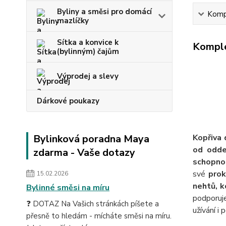
Byliny a směsi pro domácí
Kompl
mazlíčky
Sítka a konvice k
Komple
(bylinným) čajům
Výprodej a slevy
Dárkové poukazy
Bylinková poradna Maya
Kopřiva
od odde
zdarma - Vaše dotazy
schopno
své
prok
15.02.2026
nehtů, k
Bylinné směsi na míru
podporuj
❓ DOTAZ Na Vašich stránkách píšete a
užívání i
přesně to hledám - mícháte směsi na míru.