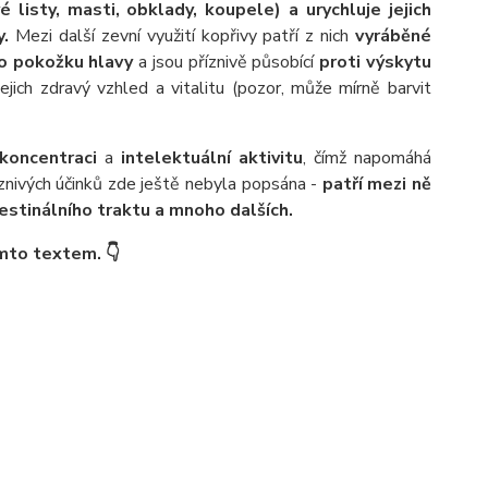
é listy, masti, obklady, koupele) a urychluje jejich
y.
Mezi další zevní využití kopřivy patří z nich
vyráběné
o pokožku hlavy
a jsou příznivě působící
proti výskytu
ejich zdravý vzhled a vitalitu (pozor, může mírně barvit
koncentraci
a
intelektuální aktivitu
, čímž napomáhá
říznivých účinků zde ještě nebyla popsána -
patří mezi ně
estinálního traktu a mnoho dalších.
ímto textem. 👇