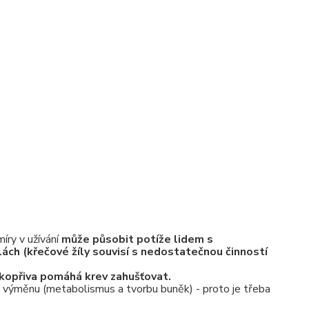
míry v užívání
může působit potíže lidem s
lách (křečové žíly souvisí s nedostatečnou činností
- kopřiva pomáhá krev zahušťovat.
 výměnu (metabolismus a tvorbu buněk) - proto je třeba