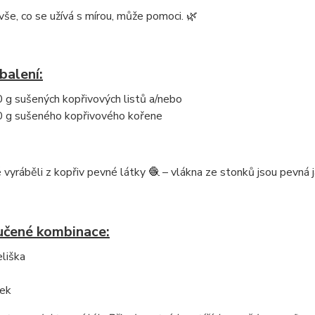
, vše, co se užívá s mírou, může pomoci. 🌿
balení:
 g sušených kopřivových listů a/nebo
 g sušeného kopřivového kořene
 vyráběli z kopřiv pevné látky 🧶 – vlákna ze stonků jsou pevná ja
čené kombinace:
liška
ček