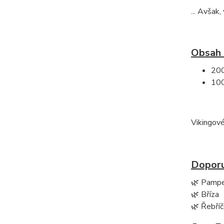
... Avšak
Obsah 
200
100
Vikingové
Doporu
🌿 Pampe
🌿 Bříza
🌿 Řebří