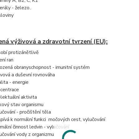
amíny A, B2, C, K1
erály - železo..
sloviny
ná výživová a zdravotní tvrzení (EU):
obí protizánětlivě
ení ran
rozená obranyschopnost - imunitní systém
vová a duševní rovnováha
alita - energie
centrace
elektuální aktivita
kový stav organismu
učování - pročištění těla
spívá k normální funkci močových cest, vylučování
mální činnost ledvin - vylučování
učování vody z organizmu