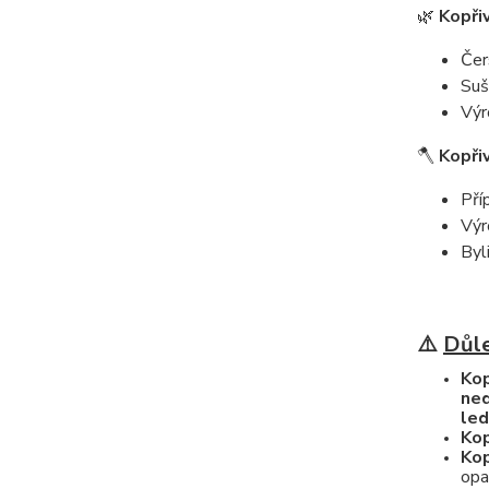
🌿
Kopřiv
Čer
Suš
Výr
🪓
Kopři
Pří
Výr
Byl
⚠️
Důle
Kop
ned
led
Kop
Kop
opa