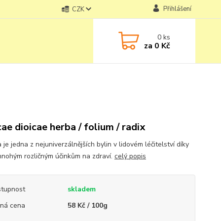
Přihlášení
CZK
0
ks
za
0 Kč
cae dioicae herba / folium / radix
 je jedna z nejuniverzálnějších bylin v lidovém léčitelství díky
nohým rozličným účinkům na zdraví.
celý popis
tupnost
skladem
ná cena
58 Kč / 100g