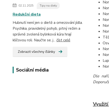
Nor
02.11.2025
Tipy na diety
Nor
Nor
Redukční dieta
Nor
Hubnutí není jen o dietě a omezování jídla.
Nor
Psychika, pravidelný pohyb, pitný režim a
Nor
správně zvolená bylinková kúra hrají
Těž
klíčovou roli. Naučte se, j...
číst celé
Osv
Nor
Zobrazit všechny články
Nor
Lup
Nor
Sociální média
Dle naří
Doporučuj
Využití