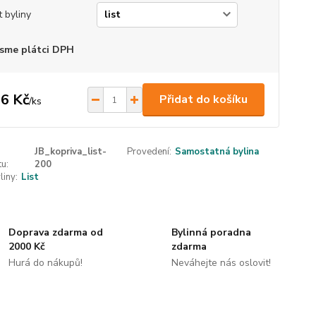
t byliny
sme plátci DPH
6 Kč
Přidat do košíku
/
ks
JB_kopriva_list-
Provedení:
Samostatná bylina
u:
200
liny:
List
Doprava zdarma od
Bylinná poradna
2000 Kč
zdarma
Hurá do nákupů!
Neváhejte nás oslovit!