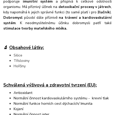
podporuje
imunitní systém
a přispívá k celkové odolnosti
organismu. Má příznivý účinek na
detoxikační procesy v játrech
,
kdy napomáhá k jejich správné funkci (to samé platí i pro
žlučník
).
Dobromysl
působí dále příznivě
na trávení a kardiovaskulární
systém
. K neodmyslitelnému účinku dobromysli patří také
stimulace tvorby mateřského mléka.
🔬
Obsahové látky:
Silice
Třísloviny
Hořčiny
Schválená výživová a zdravotní tvrzení (EU):
Antioxidant
Normální činnost kardiovaskulárního systému - krevní tlak
Normální funkce horních cest dýchacích/ Imunita
Kojení
Normální činnost jater