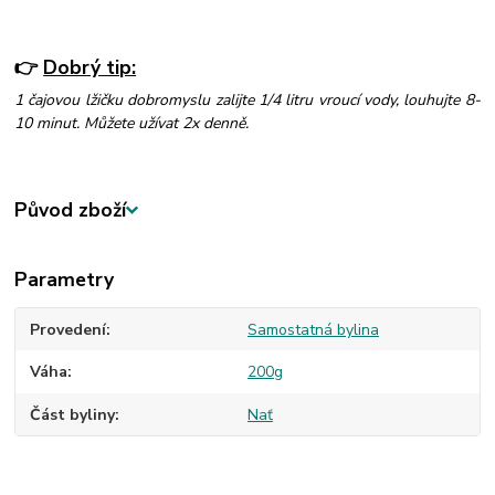
👉
Dobrý tip:
1 čajovou lžičku dobromyslu zalijte 1/4
litru vroucí vody, louhujte 8-
10 minut. Můžete užívat 2x denně.
Původ zboží
Parametry
Provedení
Samostatná bylina
Váha
200g
Část byliny
Nať