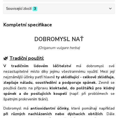
Související zboží
3
Kompletní specifikace
DOBROMYSL NAŤ
(Origanum vulgare herba)
🌿
Tradiční použití:
V tradičním lidovém léčitelství
má dobromysl své
nezastupitelné místo díky jejímu všestrannému využití. Mezi její
nejznámější účinky patří hlavně
ty uklidňující - celkově zklidňuje,
zlepšuje náladu, soustředění a podporuje spánek.
Zevně se
používá často na přípravu
kloktadel, do polštářků pro klidný
spánek a do posilujících koupelí
(např. při problémech se
špatným prokrvením tkání).
Dobromysl má
antioxidantní účinky,
které pomáhají například
při různých nachlázeních nebo dýchacích obtížích
. Dále