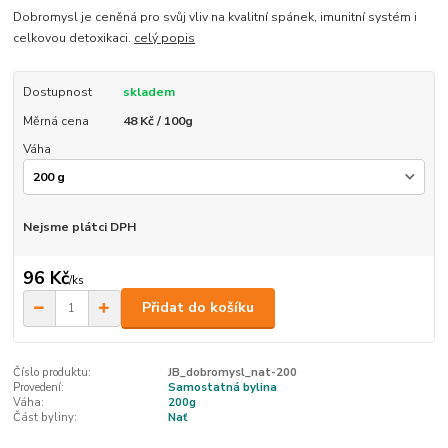
Dobromysl je ceněná pro svůj vliv na kvalitní spánek, imunitní systém i
celkovou detoxikaci.
celý popis
Dostupnost
skladem
Měrná cena
48 Kč / 100g
Váha
Nejsme plátci DPH
96 Kč
/
ks
Přidat do košíku
Číslo produktu:
JB_dobromysl_nat-200
Provedení:
Samostatná bylina
Váha:
200g
Část byliny:
Nať