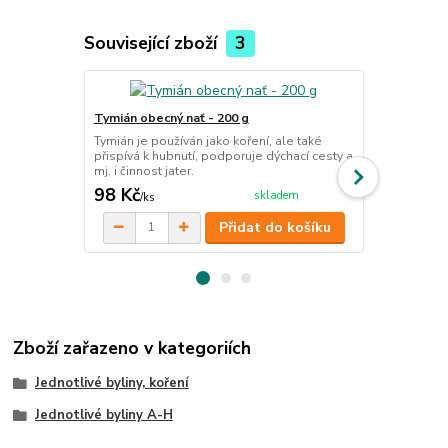
Související zboží
3
Tymián obecný nať - 200 g
Tymiánová m
Tymián je používán jako koření, ale také
Svědění pok
přispívá k hubnutí, podporuje dýchací cesty a
mj. i činnost jater.
98 Kč
203 Kč
skladem
/
ks
/
ks
Přidat do košíku
Zboží zařazeno v kategoriích
Jednotlivé byliny, koření
Jednotlivé byliny A-H