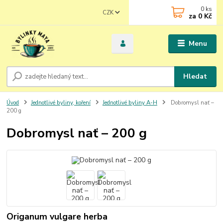
0
ks
CZK
za
0 Kč
Menu
Hledat
Úvod
Jednotlivé byliny, koření
Jednotlivé byliny A-H
Dobromysl nať –
200 g
Dobromysl nať – 200 g
Origanum vulgare herba