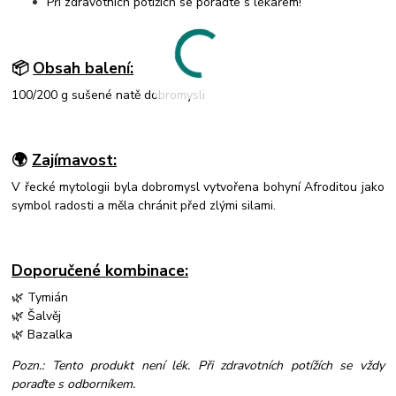
Při zdravotních potížích se poraďte s lékařem!
📦
Obsah balení:
100/200 g sušené natě dobromysli
🌍
Zajímavost:
V řecké mytologii byla dobromysl vytvořena bohyní Afroditou jako
symbol radosti a měla chránit před zlými silami.
Doporučené kombinace:
🌿 Tymián
🌿 Šalvěj
🌿 Bazalka
Pozn.: Tento produkt není lék. Při zdravotních potížích se vždy
poraďte s odborníkem.