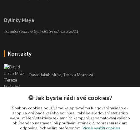
Bylinky Maya
tradiční rodinné bylinářství od roku 2011
Kontakty
David Jakub Mráz, Tereza Mrázová
info@bylinky-maya.cz
🍪 Jak byste rádi své cookies?
Soubory cookies používáme ke správnému fungování našeho e-
shopu a v případě vašeho souhlasu také ke sledování statistik o
webu, měření efektivity reklamních kampaní, zapamatování vašeho
oblíbeného nastavení při používání stránek, či zobrazení reklam
odpovídajících vašim preferencím.
Více k využití cookies
Upravit sběr cookies.