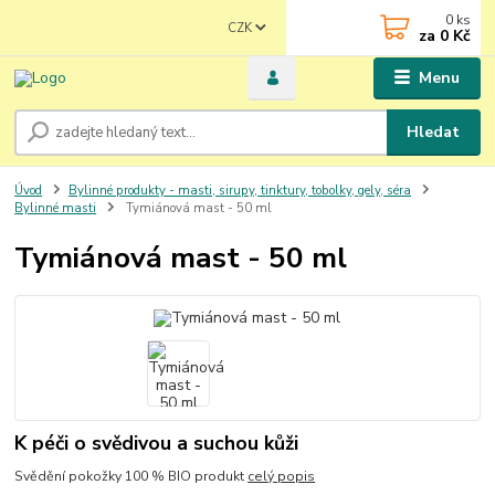
0
ks
CZK
za
0 Kč
Menu
Hledat
Úvod
Bylinné produkty - masti, sirupy, tinktury, tobolky, gely, séra
Bylinné masti
Tymiánová mast - 50 ml
Tymiánová mast - 50 ml
K péči o svědivou a suchou kůži
Svědění pokožky 100 % BIO produkt
celý popis