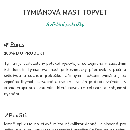
TYMIÁNOVÁ MAST TOPVET
Svědění pokožky
🌿
Popis
100% BIO PRODUKT
Tymián je stálezelený polokeř vyskytující se zejména v západním
Středomoří. Tymiánová mast je kosmetický přípravek
k péči o
svědivou a suchou pokožku
. Účinnými složkami tymiánu jsou
zejména thymol, carvacrol a cymen. Tymián je dobře vnímán i v
aromaterapii pro svou vůni, která navozuje
relaxaci a zpříjemní
dýchání.
📍
Použití:
Jemně aplikujte na cílové místo několikrát denně. Je vhodná pro