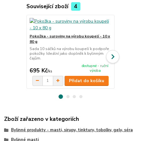
Související zboží
4
TOP produkt
Vlasy/nehty/
Pokožka - suroviny na výrobu koupelí - 10 x
Ručně míchan
80 g
vybraných su
pokožky, neht
Sada 10 sáčků na výrobu koupelí k podpoře
pokožky. Ideální jako doplněk k bylinným
čajům.
cena od
dostupné - ruční
695 Kč
120 Kč
výroba
/
ks
/
ks
Přidat do košíku
Zboží zařazeno v kategoriích
Bylinné produkty - masti, sirupy, tinktury, tobolky, gely, séra
Bylinné masti