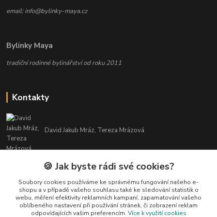
email: info@bylinky-maya.cz
Bylinky Maya
tradiční rodinné bylinářství od roku 2011
Kontakty
David Jakub Mráz, Tereza Mrázová
info@bylinky-maya.cz
🍪 Jak byste rádi své cookies?
Soubory cookies používáme ke správnému fungování našeho e-
shopu a v případě vašeho souhlasu také ke sledování statistik o
webu, měření efektivity reklamních kampaní, zapamatování vašeho
oblíbeného nastavení při používání stránek, či zobrazení reklam
odpovídajících vašim preferencím.
Více k využití cookies