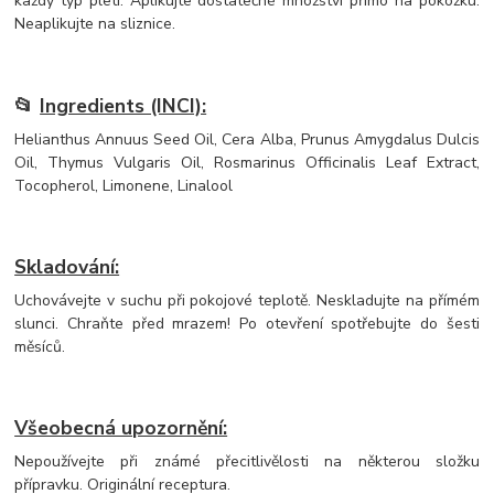
každý typ pleti. Aplikujte dostatečné množství přímo na pokožku.
Neaplikujte na sliznice.
📂
Ingredients (INCI):
Helianthus Annuus Seed Oil, Cera Alba, Prunus Amygdalus Dulcis
Oil, Thymus Vulgaris Oil, Rosmarinus Officinalis Leaf Extract,
Tocopherol, Limonene, Linalool
Skladování:
Uchovávejte v suchu při pokojové teplotě. Neskladujte na přímém
slunci. Chraňte před mrazem! Po otevření spotřebujte do šesti
měsíců.
Všeobecná upozornění:
Nepoužívejte při známé přecitlivělosti na některou složku
přípravku. Originální receptura.