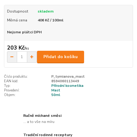
Dostupnost
skladem
Měrná cena
406 Kč / 100ml
Nejsme plátci DPH
203 Kč
/
ks
Přidat do košíku
Číslo produktu:
P_tymianova_mast
EAN kód:
8594060113449
Typ:
Přírodní kosmetika
Provedení:
Mast
Objem:
50ml
Ručně míchané směsi
... a to vše na míru
Tradiční rodinné receptury