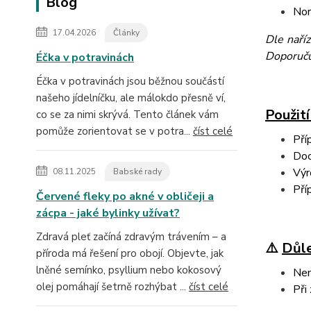
Blog
Nor
17.04.2026
Články
Dle naří
Doporučuj
Éčka v potravinách
Éčka v potravinách jsou běžnou součástí
našeho jídelníčku, ale málokdo přesně ví,
Použití
co se za nimi skrývá. Tento článek vám
pomůže zorientovat se v potra...
číst celé
Pří
Doc
Výr
08.11.2025
Babské rady
Pří
Červené fleky po akné v obličeji a
zácpa - jaké bylinky užívat?
Zdravá pleť začíná zdravým trávením – a
⚠️
Důle
příroda má řešení pro obojí. Objevte, jak
lněné semínko, psyllium nebo kokosový
Nen
olej pomáhají šetrně rozhýbat ...
číst celé
Při