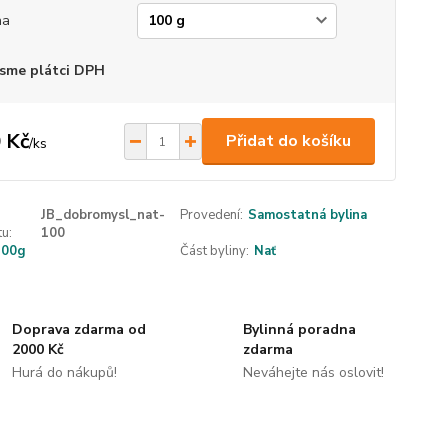
ha
sme plátci DPH
 Kč
Přidat do košíku
/
ks
JB_dobromysl_nat-
Provedení:
Samostatná bylina
u:
100
100g
Část byliny:
Nať
Doprava zdarma od
Bylinná poradna
2000 Kč
zdarma
Hurá do nákupů!
Neváhejte nás oslovit!