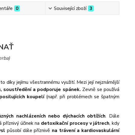
ntáře
0
Související zboží
3
NAŤ
erba)
 díky jejímu všestrannému využití. Mezi její nejznámější
du, soustředění a podporuje spánek.
Zevně se používá
posilujících koupelí
(např. při problémech se špatným
různých nachlázeních nebo dýchacích obtížích
. Dále
 příznivý účinek na
detoxikační procesy v játrech
, kdy
sl
působí dále příznivě
na trávení a kardiovaskulární