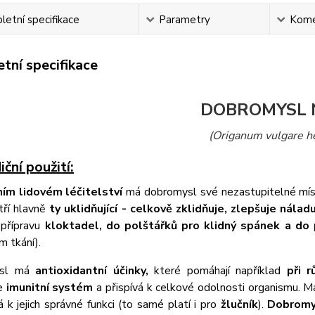
etní specifikace
Parametry
Kome
tní specifikace
DOBROMYSL 
(Origanum vulgare h
iční použití:
ním lidovém léčitelství
má dobromysl své nezastupitelné místo
tří hlavně
ty uklidňující - celkově zklidňuje, zlepšuje nála
 přípravu
kloktadel, do polštářků pro klidný spánek a do 
m tkání).
ysl má
antioxidantní účinky,
které pomáhají například
při 
je
imunitní systém
a přispívá k celkové odolnosti organismu. Má
k jejich správné funkci (to samé platí i pro
žlučník
).
Dobromy