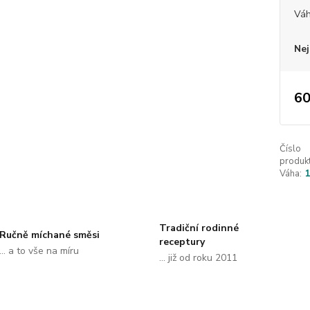
Vá
Nej
60
Číslo
produkt
Váha:
Tradiční rodinné
Ručně míchané směsi
receptury
... a to vše na míru
... již od roku 2011