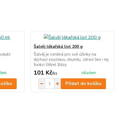
Šalvěj lékařská list 200 g
rodukt
Šalvěj je ceněná pro své účinky na
dýchací soustavu, imunitu, zdraví žen i mj.
funkci štítné žlázy.
101 Kč
adem
skladem
/
ks
košíku
Přidat do košíku