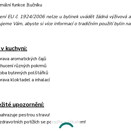
mální funkce žlučníku
zení EU č. 1924/2006 nelze u bylinek uvádět žádná výživová a 
eme Vám, abyste si více informací o tradičním použití bylin naš
 v kuchyni:
prava aromatických čajů
hucení různých pokrmů
oba bylinných polštářků
prava kloktadel a inhalací
žité upozornění:
ahrazuje pestrou stravu!
 zdravotních potížích se poraďte s lékařem!