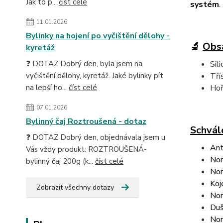
Jak to p...
číst celé
systém
.
11.01.2026
Bylinky na hojení po vyčištění dělohy -
🔬
Obsa
kyretáž
❓ DOTAZ Dobrý den, byla jsem na
Sili
vyčištění dělohy, kyretáž. Jaké bylinky pít
Tří
na lepší ho...
číst celé
Hoř
07.01.2026
Bylinný čaj Roztroušená - dotaz
Schvále
❓ DOTAZ Dobrý den, objednávala jsem u
Ant
Vás vždy produkt: ROZTROUŠENÁ-
Nor
bylinný čaj 200g (k...
číst celé
Nor
Koj
Zobrazit všechny dotazy
Nor
Duš
Nor