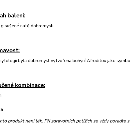
ah balení:
g sušené natě dobromysli
mavost:
ytologii byla dobromysl vytvořena bohyní Afroditou jako symbol 
čené kombinace:
n
ka
nto produkt není lék. Při zdravotních potížích se vždy poraďte 