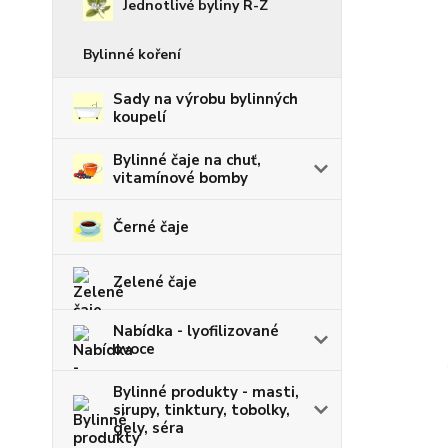
Jednotlivé byliny R-Z
Bylinné koření
Sady na výrobu bylinných
koupelí
Bylinné čaje na chuť,
vitamínové bomby
Černé čaje
Zelené čaje
Nabídka - lyofilizované
ovoce
Bylinné produkty - masti,
sirupy, tinktury, tobolky,
gely, séra