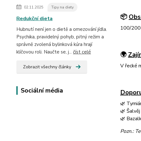
02.11.2025
Tipy na diety
📦
Obs
Redukční dieta
100/200 
Hubnutí není jen o dietě a omezování jídla.
Psychika, pravidelný pohyb, pitný režim a
správně zvolená bylinková kúra hrají
klíčovou roli. Naučte se, j...
číst celé
🌍
Zají
V řecké m
Zobrazit všechny články
Sociální média
Doporu
🌿 Tymiá
🌿 Šalvěj
🌿 Bazal
Pozn.: Te