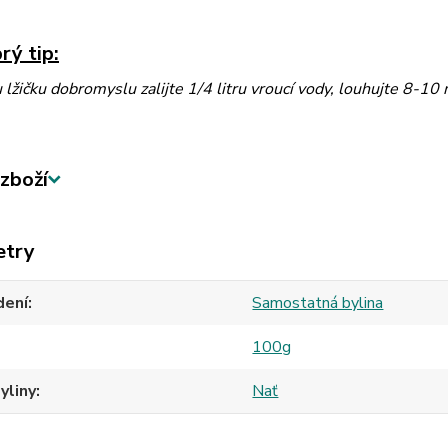
rý tip:
 lžičku dobromyslu zalijte 1/4
litru vroucí vody, louhujte 8-10
zboží
etry
dení
Samostatná bylina
100g
yliny
Nať