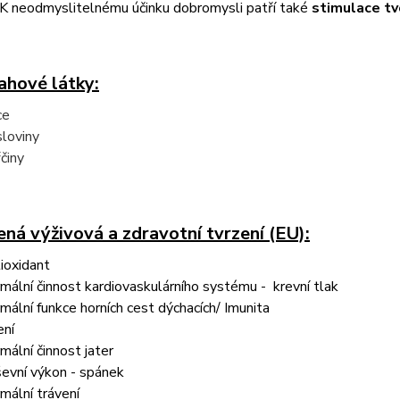
 K neodmyslitelnému účinku dobromysli patří také
stimulace t
hové látky:
ce
sloviny
činy
ná výživová a zdravotní tvrzení (EU):
ioxidant
mální činnost kardiovaskulárního systému - krevní tlak
mální funkce horních cest dýchacích/ Imunita
ení
mální činnost jater
evní výkon - spánek
mální trávení