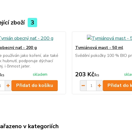
jící zboží
3
obecný nať - 200 g
Tymiánová mast - 50 ml
e používán jako koření, ale také
Svědění pokožky 100 % BIO p
 k hubnutí, podporuje dýchací
j. i činnost jater.
203 Kč
skladem
skl
/
ks
/
ks
Přidat do košíku
Přidat do 
zařazeno v kategoriích