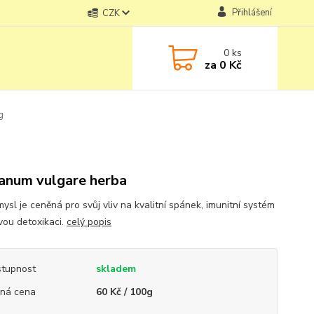
Přihlášení
CZK
0
ks
za
0 Kč
g
anum vulgare herba
ysl je ceněná pro svůj vliv na kvalitní spánek, imunitní systém
ovou detoxikaci.
celý popis
tupnost
skladem
ná cena
60 Kč / 100g