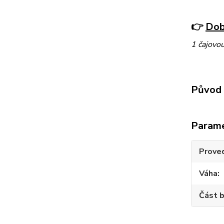
👉
Dob
1 čajovou
Původ 
Param
Prove
Váha
Část b