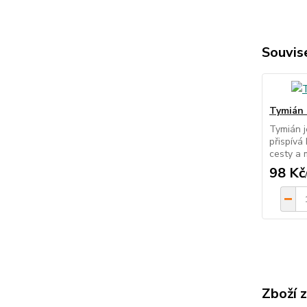
Souvise
Tymián 
Tymián j
přispívá
cesty a m
98 Kč
Zboží 