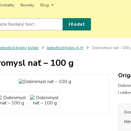
Kontakty
Novinky
Blog
Hledat
ednotlivé byliny, koření
Jednotlivé byliny A-H
Dobromysl nať – 100 
omysl nať – 100 g
Orig
Dobrom
i celk
Dos
Měr