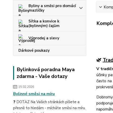
Byliny a směsi pro domácí
Kompl
mazlíčky
Sítka a konvice k
Komple
(bylinným) čajům
Výprodej a slevy
Dárkové poukazy
🌿
Trad
Bylinková poradna Maya
V tradič
účinky pa
zdarma - Vaše dotazy
často na
prokrvení
15.02.2026
Bylinné směsi na míru
Dobrom
❓ DOTAZ Na Vašich stránkách píšete a
podporu
přesně to hledám - mícháte směsi na míru.
napomáhá 