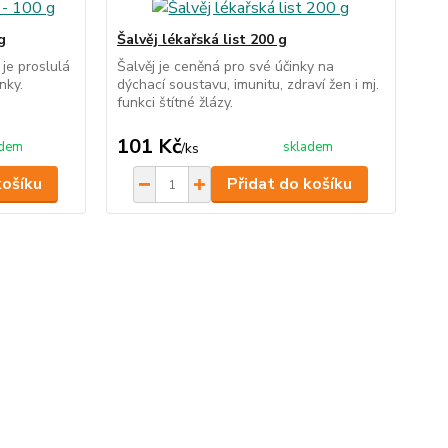
g
Šalvěj lékařská list 200 g
je proslulá
Šalvěj je ceněná pro své účinky na
nky.
dýchací soustavu, imunitu, zdraví žen i mj.
funkci štítné žlázy.
101 Kč
adem
skladem
/
ks
košíku
Přidat do košíku