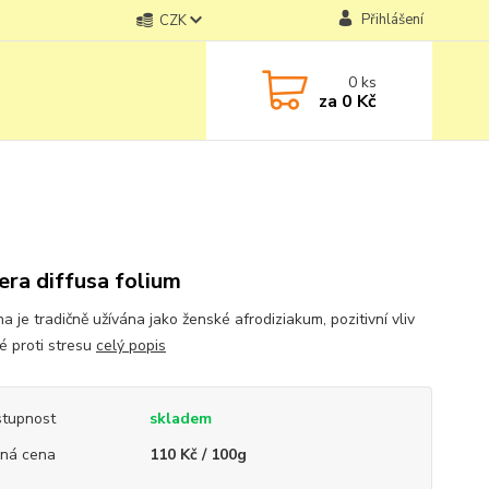
Přihlášení
CZK
0
ks
za
0 Kč
era diffusa folium
 je tradičně užívána jako ženské afrodiziakum, pozitivní vliv
é proti stresu
celý popis
tupnost
skladem
ná cena
110 Kč / 100g