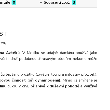
ntáře
0
Související zboží
3
ST
ium)
ina Aztéků
. V Mexiku se údajně damiána používá jako
 vůni i chuť podobnou citrusovým plodům, někomu může
ůli lepšímu prožitku (zvyšuje touhu a milostný prožitek).
ovou činnost (při dynamogenii)
. Mimo již zmíněné je
inu cukru v krvi, přispívá k duševní pohodě a využívá