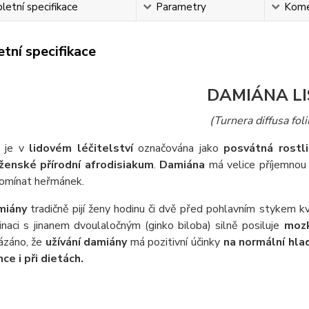
etní specifikace
Parametry
Kome
tní specifikace
DAMIÁNA LI
(Turnera diffusa fol
je v
lidovém léčitelství
označována jako
posvátná rostl
 ženské přírodní afrodisiakum
.
Damiána
má velice příjemnou
pomínat heřmánek.
miány
tradičně pijí ženy hodinu či dvě před pohlavním stykem kv
naci s jinanem dvoulaločným (ginko biloba) silně posiluje
mozk
ázáno, že
užívání damiány
má pozitivní účinky
na normální hlad
ce i při dietách.