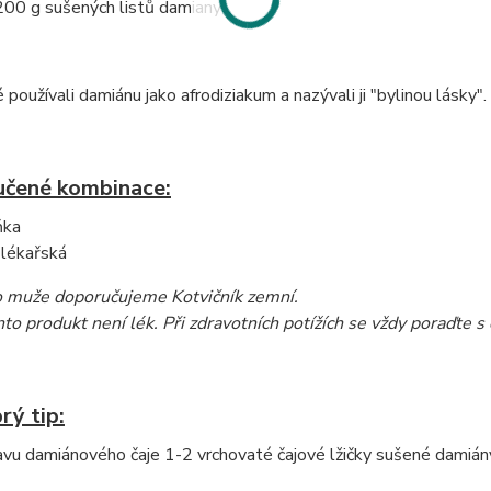
00 g sušených listů damiany
používali damiánu jako afrodiziakum a nazývali ji "bylinou lásky".
čené kombinace:
ňka
 lékařská
o muže doporučujeme Kotvičník zemní.
to produkt není lék. Při zdravotních potížích se vždy poraďte 
rý tip:
avu damiánového čaje 1-2 vrchovaté čajové lžičky sušené damián