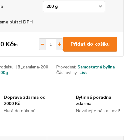
ha
sme plátci DPH
0 Kč
Přidat do košíku
/
ks
roduktu:
JB_damiana-200
Provedení:
Samostatná bylina
200g
Část byliny:
List
Doprava zdarma od
Bylinná poradna
2000 Kč
zdarma
Hurá do nákupů!
Neváhejte nás oslovit!