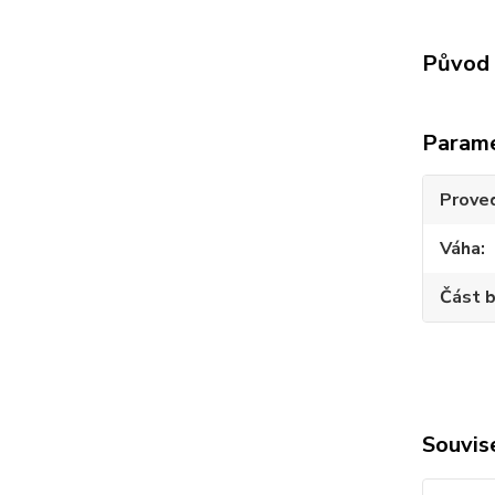
Původ 
Param
Prove
Váha
Část b
Souvise