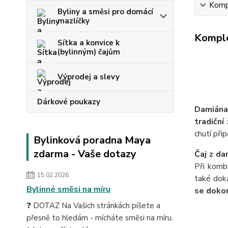
Kompl
Byliny a směsi pro domácí
mazlíčky
Komple
Sítka a konvice k
(bylinným) čajům
Výprodej a slevy
Dárkové poukazy
Damiána
tradiční
chutí při
Bylinková poradna Maya
zdarma - Vaše dotazy
Čaj z da
Při kombi
15.02.2026
také dok
Bylinné směsi na míru
se dokon
❓ DOTAZ Na Vašich stránkách píšete a
přesně to hledám - mícháte směsi na míru.