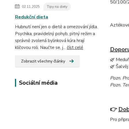
50/100/2
02.11.2025
Tipy na diety
Redukční dieta
Aztékové 
Hubnutí není jen o dietě a omezování jídla.
Psychika, pravidelný pohyb, pitný režim a
správně zvolená bylinková kúra hrají
klíčovou roli. Naučte se, j...
číst celé
Doporu
🌿 Medu
Zobrazit všechny články
🌿 Šalvěj
Pozn. Pr
Sociální média
Pozn. Ten
👉
Dob
Pro připr