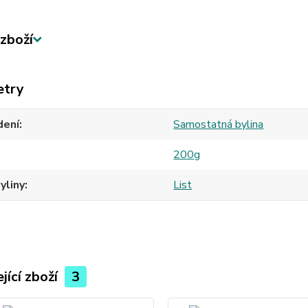
zboží
etry
dení
Samostatná bylina
200g
yliny
List
jící zboží
3