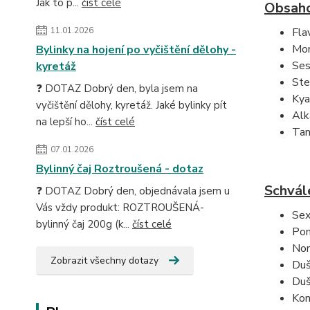
Jak to p...
číst celé
Obsaho
11.01.2026
Fla
Mon
Bylinky na hojení po vyčištění dělohy -
Ses
kyretáž
Ste
❓ DOTAZ Dobrý den, byla jsem na
Kya
vyčištění dělohy, kyretáž. Jaké bylinky pít
Alk
na lepší ho...
číst celé
Tan
07.01.2026
Bylinný čaj Roztroušená - dotaz
Schvále
❓ DOTAZ Dobrý den, objednávala jsem u
Vás vždy produkt: ROZTROUŠENÁ-
Sex
bylinný čaj 200g (k...
číst celé
Pom
Nor
Zobrazit všechny dotazy
Duš
Duš
Kon