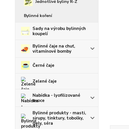
Jednotlivé byliny R-Z
Bylinné koření
Sady na výrobu bylinných
koupelí
Bylinné čaje na chuť,
vitamínové bomby
Černé čaje
Zelené čaje
Nabídka - lyofilizované
ovoce
Bylinné produkty - masti,
sirupy, tinktury, tobolky,
gely, séra