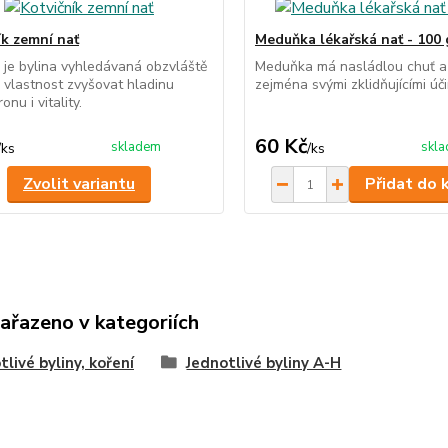
ík zemní nať
Meduňka lékařská nať - 100 
k je bylina vyhledávaná obzvláště
Meduňka má nasládlou chuť a 
 vlastnost zvyšovat hladinu
zejména svými zklidňujícími úči
onu i vitality.
60 Kč
skladem
skl
/
ks
/
ks
Zvolit variantu
Přidat do 
zařazeno v kategoriích
tlivé byliny, koření
Jednotlivé byliny A-H