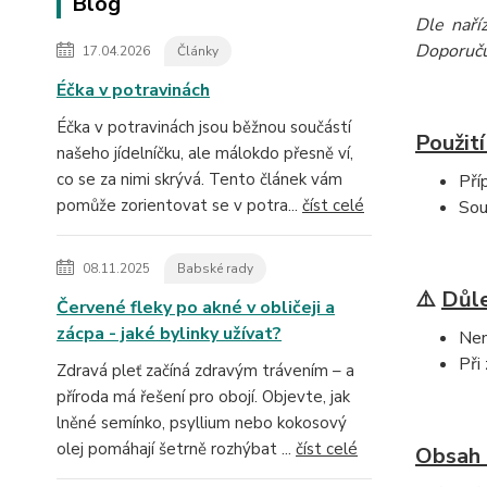
Blog
Dle naří
Doporučuj
17.04.2026
Články
Éčka v potravinách
Éčka v potravinách jsou běžnou součástí
Použití
našeho jídelníčku, ale málokdo přesně ví,
co se za nimi skrývá. Tento článek vám
Pří
pomůže zorientovat se v potra...
číst celé
Sou
08.11.2025
Babské rady
⚠️
Důle
Červené fleky po akné v obličeji a
zácpa - jaké bylinky užívat?
Nen
Při
Zdravá pleť začíná zdravým trávením – a
příroda má řešení pro obojí. Objevte, jak
lněné semínko, psyllium nebo kokosový
olej pomáhají šetrně rozhýbat ...
číst celé
Obsah 