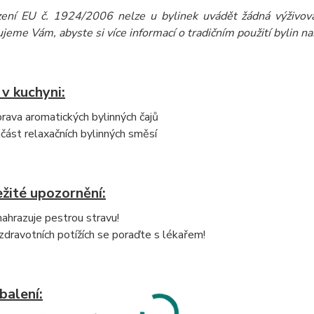
zení EU č. 1924/2006 nelze u bylinek uvádět žádná výživová
eme Vám, abyste si více informací o tradičním použití bylin našli
 v kuchyni:
prava aromatických bylinných čajů
část relaxačních bylinných směsí
žité upozornění:
ahrazuje pestrou stravu!
 zdravotních potížích se poraďte s lékařem!
balení: