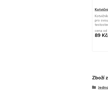
Kotvičn
Kotviční
pro svou
testoster
cena od
89 Kč
Zboží 
Jedno