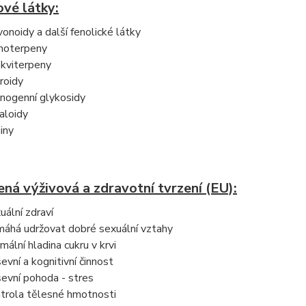
vé látky:
vonoidy a další fenolické látky
oterpeny
kviterpeny
roidy
nogenní glykosidy
aloidy
iny
ná výživová a zdravotní tvrzení (EU):
uální zdraví
áhá udržovat dobré sexuální vztahy
mální hladina cukru v krvi
evní a kognitivní činnost
evní pohoda - stres
trola tělesné hmotnosti