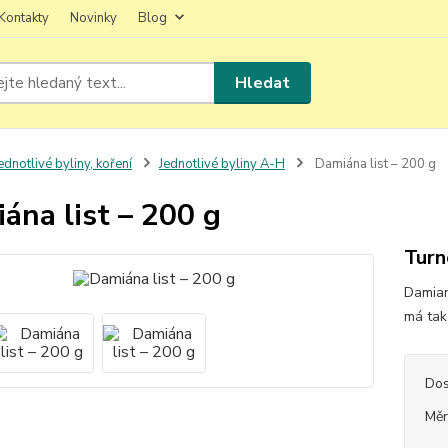
Kontakty
Novinky
Blog
Hledat
ednotlivé byliny, koření
Jednotlivé byliny A-H
Damiána list – 200 g
ána list – 200 g
Turn
Damiana
má tak
Dos
Měr