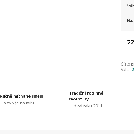
Vá
Nej
22
Číslo p
Váha:
Tradiční rodinné
Ručně míchané směsi
receptury
... a to vše na míru
... již od roku 2011