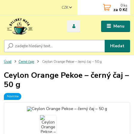
0
ks
CZK
za
0 Kč
Menu
Hledat
Úvod
Černé čaje
Ceylon Orange Pekoe – černý čaj – 50 g
Ceylon Orange Pekoe – černý čaj –
50 g
Novinka