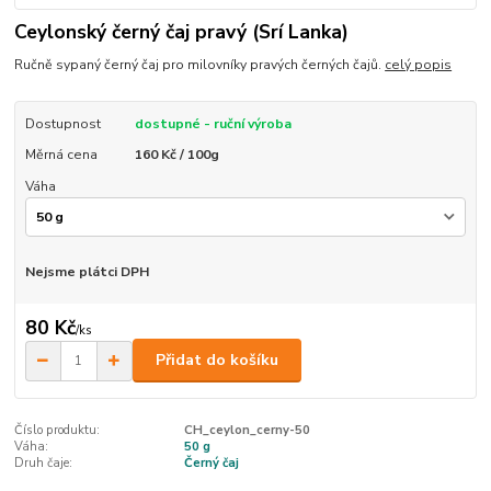
Ceylonský černý čaj pravý (Srí Lanka)
Ručně sypaný černý čaj pro milovníky pravých černých čajů.
celý popis
Dostupnost
dostupné - ruční výroba
Měrná cena
160 Kč / 100g
Váha
Nejsme plátci DPH
80 Kč
/
ks
Přidat do košíku
Číslo produktu:
CH_ceylon_cerny-50
Váha:
50 g
Druh čaje:
Černý čaj