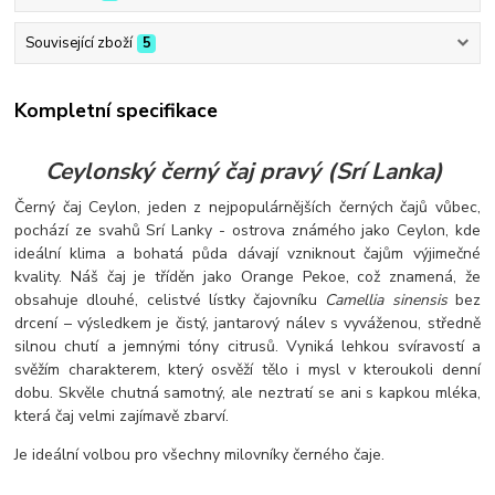
Související zboží
5
Kompletní specifikace
Ceylonský černý čaj pravý (Srí Lanka)
Černý čaj Ceylon, jeden z nejpopulárnějších černých čajů vůbec,
pochází ze svahů Srí Lanky - ostrova známého jako Ceylon, kde
ideální klima a bohatá půda dávají vzniknout čajům výjimečné
kvality. Náš čaj je tříděn jako Orange Pekoe, což znamená, že
obsahuje dlouhé, celistvé lístky čajovníku
Camellia sinensis
bez
drcení – výsledkem je čistý, jantarový nálev s vyváženou, středně
silnou chutí a jemnými tóny citrusů. Vyniká lehkou svíravostí a
svěžím charakterem, který osvěží tělo i mysl v kteroukoli denní
dobu. Skvěle chutná samotný, ale neztratí se ani s kapkou mléka,
která čaj velmi zajímavě zbarví.
Je ideální volbou pro všechny milovníky černého čaje.