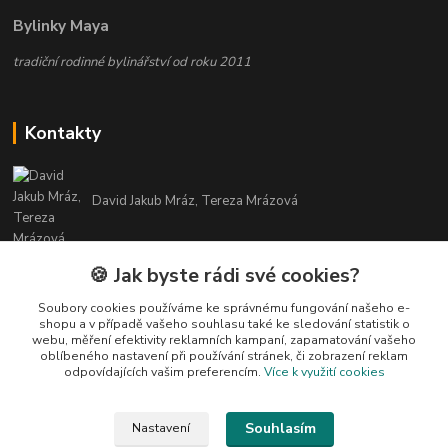
Bylinky Maya
tradiční rodinné bylinářství od roku 2011
Kontakty
David Jakub Mráz, Tereza Mrázová
info@bylinky-maya.cz
🍪 Jak byste rádi své cookies?
Soubory cookies používáme ke správnému fungování našeho e-
shopu a v případě vašeho souhlasu také ke sledování statistik o
webu, měření efektivity reklamních kampaní, zapamatování vašeho
oblíbeného nastavení při používání stránek, či zobrazení reklam
odpovídajících vašim preferencím.
Více k využití cookies
Upravit sběr cookies.
Souhlasím
Nastavení