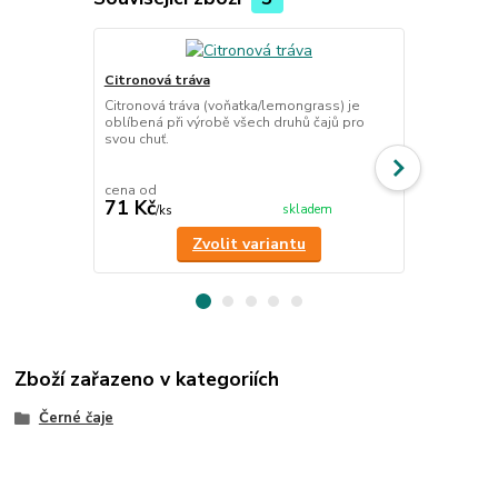
TOP produkt
Citronová tráva
Earl Grey - 
Citronová tráva (voňatka/lemongrass) je
Naprosto uni
oblíbená při výrobě všech druhů čajů pro
bylinný čaj s
svou chuť.
pomerančem 
cena od
cena od
71 Kč
130 Kč
skladem
/
ks
/
ks
Zvolit variantu
Zboží zařazeno v kategoriích
Černé čaje