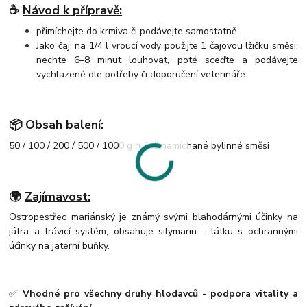
☕
Návod k přípravě:
přimíchejte do krmiva či podávejte samostatně
Jako čaj: na 1/4 l vroucí vody použijte 1 čajovou lžičku směsi,
nechte 6–8 minut louhovat, poté sceďte a podávejte
vychlazené dle potřeby či doporučení veterináře.
📦
Obsah balení:
50 / 100 / 200 / 500 / 1000 g ručně namíchané bylinné směsi
🌍
Zajímavost:
Ostropestřec mariánský je známý svými blahodárnými účinky na
játra a trávicí systém, obsahuje silymarin - látku s ochrannými
účinky na jaterní buňky.
✅
Vhodné pro všechny druhy hlodavců - podpora vitality a