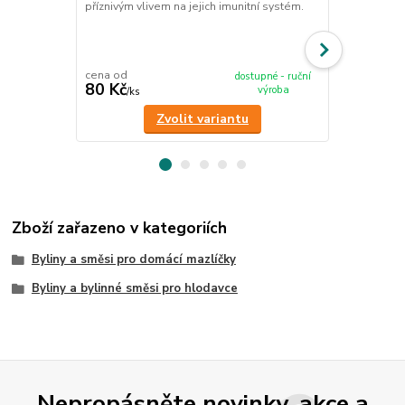
příznivým vlivem na jejich imunitní systém.
příznivým vli
cena od
cena od
dostupné - ruční
80 Kč
80 Kč
výroba
/
ks
/
ks
Zvolit variantu
Zboží zařazeno v kategoriích
Byliny a směsi pro domácí mazlíčky
Byliny a bylinné směsi pro hlodavce
Nepropásněte novinky, akce a