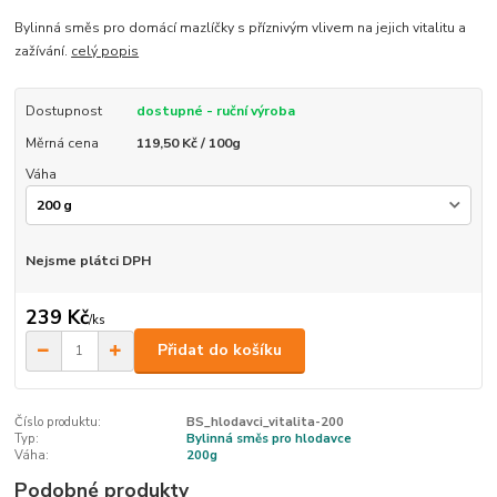
Bylinná směs pro domácí mazlíčky s příznivým vlivem na jejich vitalitu a
zažívání.
celý popis
Dostupnost
dostupné - ruční výroba
Měrná cena
119,50 Kč / 100g
Váha
Nejsme plátci DPH
239 Kč
/
ks
Přidat do košíku
Číslo produktu:
BS_hlodavci_vitalita-200
Typ:
Bylinná směs pro hlodavce
Váha:
200g
Podobné produkty