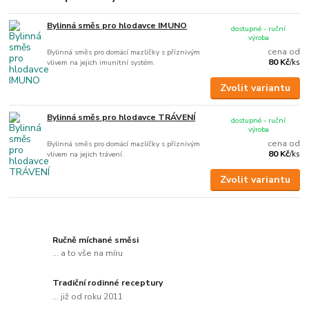
Bylinná směs pro hlodavce IMUNO
dostupné - ruční
výroba
cena od
Bylinná směs pro domácí mazlíčky s příznivým
80 Kč
vlivem na jejich imunitní systém.
/
ks
Zvolit variantu
Bylinná směs pro hlodavce TRÁVENÍ
dostupné - ruční
výroba
cena od
Bylinná směs pro domácí mazlíčky s příznivým
80 Kč
vlivem na jejich trávení.
/
ks
Zvolit variantu
Ručně míchané směsi
... a to vše na míru
Tradiční rodinné receptury
... již od roku 2011