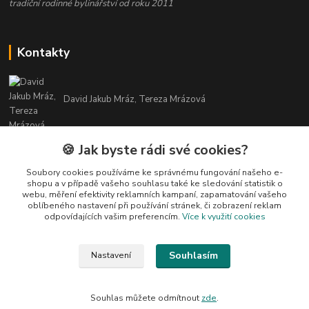
tradiční rodinné bylinářství od roku 2011
Kontakty
David Jakub Mráz, Tereza Mrázová
info@bylinky-maya.cz
🍪 Jak byste rádi své cookies?
Soubory cookies používáme ke správnému fungování našeho e-
shopu a v případě vašeho souhlasu také ke sledování statistik o
webu, měření efektivity reklamních kampaní, zapamatování vašeho
oblíbeného nastavení při používání stránek, či zobrazení reklam
odpovídajících vašim preferencím.
Více k využití cookies
Upravit sběr cookies.
Souhlasím
Nastavení
Všechny texty a fotografie u produktů jsou vlastnictvím BYLINKY MAYA. Nelze
je bez souhlasu kopírovat ani publikovat!
Souhlas můžete odmítnout
zde
.
Vytvořeno na
Eshop-rychle.cz