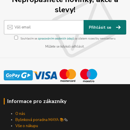
slevy!
Přihlásit se
Souhlasím se
zpracováním osobních údajů
za účelem rozesílky newsletteru.
Můžete se kdykoli odhlásit.
Informace pro zákazníky
O nás
Bylinková poradna MAYA 📚
🗞️
Vše o nákupu