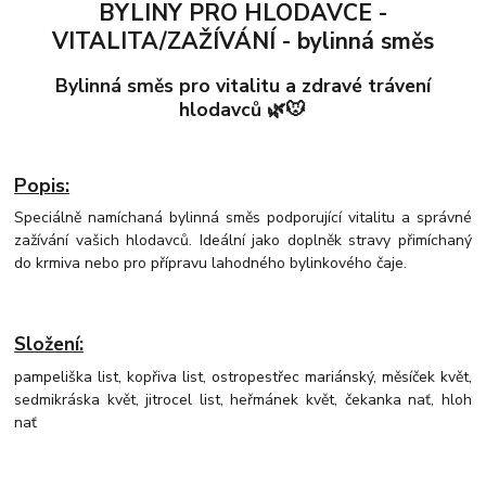
BYLINY PRO HLODAVCE -
VITALITA/ZAŽÍVÁNÍ - bylinná směs
Bylinná směs pro vitalitu a zdravé trávení
hlodavců 🌿🐭
Popis:
Speciálně namíchaná bylinná směs podporující vitalitu a správné
zažívání vašich hlodavců. Ideální jako doplněk stravy přimíchaný
do krmiva nebo pro přípravu lahodného bylinkového čaje.
Složení:
pampeliška list, kopřiva list, ostropestřec mariánský, měsíček květ,
sedmikráska květ, jitrocel list, heřmánek květ, čekanka nať, hloh
nať