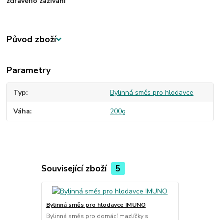
zdravého zažívání
Původ zboží
Parametry
Typ
Bylinná směs pro hlodavce
Váha
200g
Související zboží
5
Bylinná směs pro hlodavce IMUNO
Bylinná smě
Bylinná směs pro domácí mazlíčky s
Bylinná směs