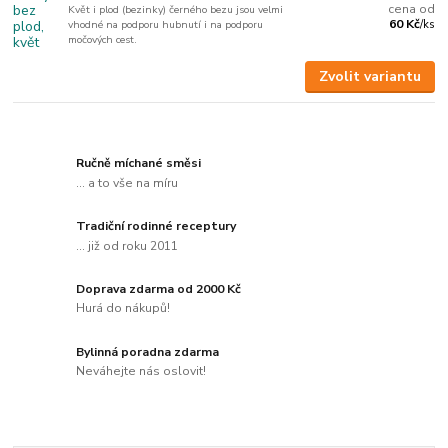
cena od
Květ i plod (bezinky) černého bezu jsou velmi
60 Kč
vhodné na podporu hubnutí i na podporu
/
ks
močových cest.
Zvolit variantu
Ručně míchané směsi
... a to vše na míru
Tradiční rodinné receptury
... již od roku 2011
Doprava zdarma od 2000 Kč
Hurá do nákupů!
Bylinná poradna zdarma
Neváhejte nás oslovit!