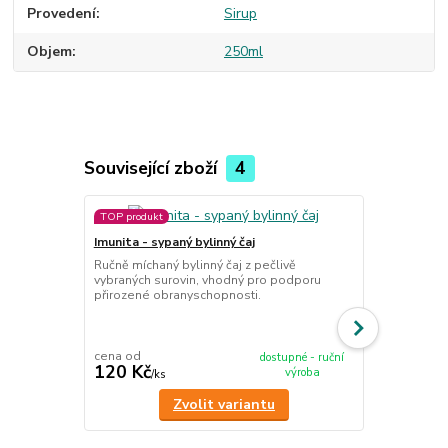
Provedení
Sirup
Objem
250ml
Související zboží
4
TOP produkt
Imunita - sypaný bylinný čaj
Cukr - sypan
Ručně míchaný bylinný čaj z pečlivě
Ručně míchan
vybraných surovin, vhodný pro podporu
vybraných su
přirozené obranyschopnosti.
cukru v krvi.
cena od
cena od
dostupné - ruční
120 Kč
120 Kč
výroba
/
ks
/
ks
Zvolit variantu