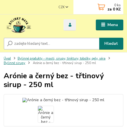
0
ks
CZK
za
0 Kč
Menu
Hledat
Úvod
Bylinné produkty - masti, sirupy, tinktury, tobolky, gely, séra
Bylinné sirupy
Arónie a černý bez - třtinový sirup - 250 ml
Arónie a černý bez - třtinový
sirup - 250 ml