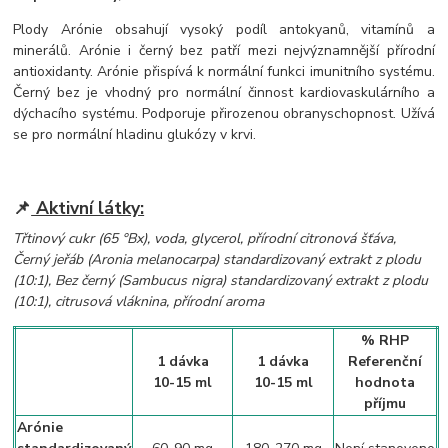
Plody Arónie obsahují vysoký podíl antokyanů, vitamínů a
minerálů. Arónie i černý bez patří mezi nejvýznamnější přírodní
antioxidanty. Arónie přispívá k normální funkci imunitního systému.
Černý bez je vhodný pro normální činnost kardiovaskulárního a
dýchacího systému. Podporuje přirozenou obranyschopnost. Užívá
se pro normální hladinu glukózy v krvi.
📌
Aktivní látky:
Třtinový cukr (65 °Bx), voda, glycerol, přírodní citronová šťáva,
Černý jeřáb (Aronia melanocarpa) standardizovaný extrakt z plodu
(10:1), Bez černý (Sambucus nigra) standardizovaný extrakt z plodu
(10:1), citrusová vláknina, přírodní aroma
% RHP
1 dávka
1 dávka
Referenční
10-15 ml
10-15 ml
hodnota
příjmu
Arónie