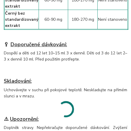
standardizovaný
60-90 mg
180-270 mg
Není stanoveno
extrakt
Černý bez
standardizovaný
60-90 mg
180-270 mg
Není stanoveno
extrakt
🥄
Doporučené dávkování
:
Dospělí a děti od 12 let 10–15 ml 3 x denně. Děti od 3 do 12 let 2–
3 x denně 10 ml. Před použitím protřepte.
Skladování:
Uchovávejte v suchu při pokojové teplotě. Neskladujte na přímém
slunci a v mrazu.
⚠️
Upozornění:
Doplněk stravy. Nepřekračujte doporučené dávkování. Zvýšení