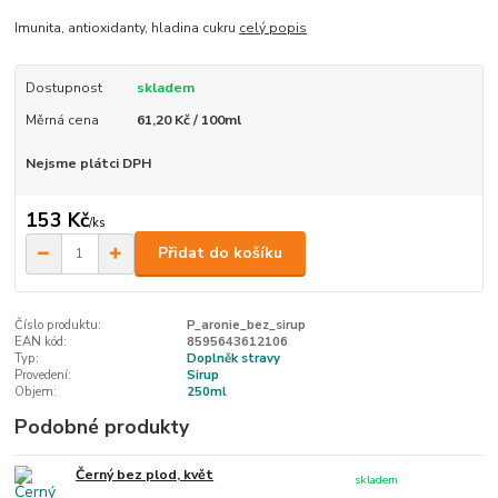
Imunita, antioxidanty, hladina cukru
celý popis
Dostupnost
skladem
Měrná cena
61,20 Kč / 100ml
Nejsme plátci DPH
153 Kč
/
ks
Přidat do košíku
Číslo produktu:
P_aronie_bez_sirup
EAN kód:
8595643612106
Typ:
Doplněk stravy
Provedení:
Sirup
Objem:
250ml
Podobné produkty
Černý bez plod, květ
skladem