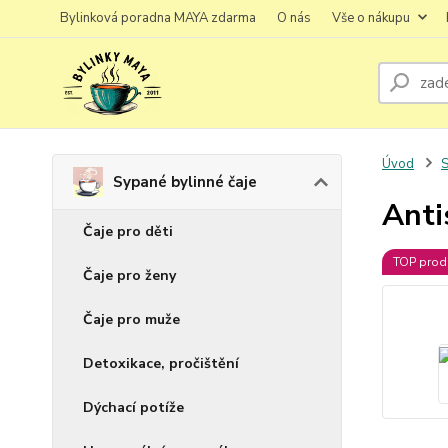
Bylinková poradna MAYA zdarma
O nás
Vše o nákupu
Úvod
S
Sypané bylinné čaje
Anti
Čaje pro děti
TOP prod
Čaje pro ženy
Čaje pro muže
Detoxikace, pročištění
Dýchací potíže