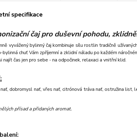
tní specifikace
nizační čaj pro duševní pohodu, zklidněn
ně vyvážený bylinný čaj kombinuje sílu rostlin tradičně užívaný
-bylinná chuť Vám zpříjemní a zklidní náladu po každém náročné
i najít čas jen pro sebe - na odpočinek, relaxaci a vnitřní klid.
:
ať, dobromysl nať, vřes nať, citrónová tráva nať, ostružina list, 
ělých přísad a přidaných aromat
.
balení: