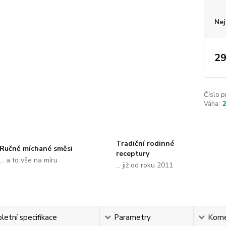
Nej
29
Číslo p
Váha:
Tradiční rodinné
Ručně míchané směsi
receptury
... a to vše na míru
... již od roku 2011
etní specifikace
Parametry
Kome