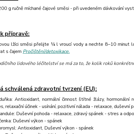
00 g ručně míchané čajové směsi - při uvedeném dávkování vyst
k přípravě:
vou lžíci směsi přelijte ¼ l vroucí vody a nechte 8–10 minut 
at s čajem
Pročištění/detoxikace.
dičního lidového léčitelství se má za to, že kolik roků konkrétní 
á schválená zdravotní tvrzení (EU):
uňka: Antioxidant, normální činnost štítné žlázy, hormonální r
es, relaxační účinek - usínání, pozitivní nálada - relaxace, duševní
andule: Duševní pohoda - relaxace, zdravý spánek - stres a odp
enka: Duševní výkon - spánek
romysl: Antioxidant, Duševní výkon - spánek