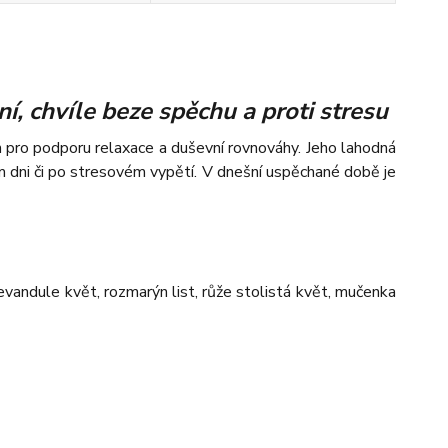
í, chvíle beze spěchu a proti stresu
ch pro podporu relaxace a duševní rovnováhy. Jeho lahodná
m dni či po stresovém vypětí. V dnešní uspěchané době je
levandule květ, rozmarýn list, růže stolistá květ, mučenka