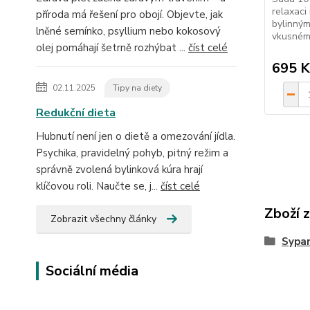
relaxaci 
příroda má řešení pro obojí. Objevte, jak
bylinným
lněné semínko, psyllium nebo kokosový
vkusnému
olej pomáhají šetrně rozhýbat ...
číst celé
695 K
02.11.2025
Tipy na diety
Redukční dieta
Hubnutí není jen o dietě a omezování jídla.
Psychika, pravidelný pohyb, pitný režim a
správně zvolená bylinková kúra hrají
klíčovou roli. Naučte se, j...
číst celé
Zboží 
Zobrazit všechny články
Sypan
Sociální média