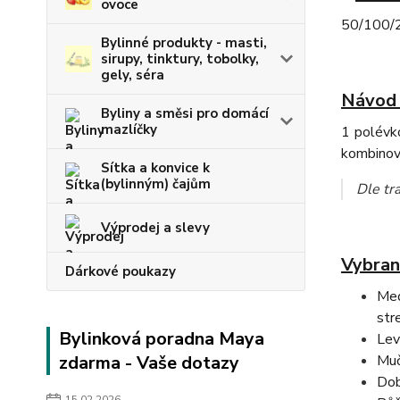
ovoce
50/100/2
Bylinné produkty - masti,
sirupy, tinktury, tobolky,
gely, séra
Návod 
Byliny a směsi pro domácí
mazlíčky
1 polévko
kombinov
Sítka a konvice k
(bylinným) čajům
Dle tra
Výprodej a slevy
Vybran
Dárkové poukazy
Med
str
Bylinková poradna Maya
Lev
zdarma - Vaše dotazy
Muč
Dob
15.02.2026