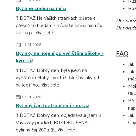
Růž
Bylinné směsi na míru
Roz
❓ DOTAZ Na Vašich stránkách píšete a
Dle naří
přesně to hledám - mícháte směsi na míru.
Doporučuj
Jak to p...
číst celé
11.01.2026
FAQ
Bylinky na hojení po vyčištění dělohy -
kyretáž
Jak
❓ DOTAZ Dobrý den, byla jsem na
Jak
vyčištění dělohy, kyretáž. Jaké bylinky pít
měs
na lepší ho...
číst celé
Moh
0kc
07.01.2026
Při
Bylinný čaj Roztroušená - dotaz
nap
Jak
❓ DOTAZ Dobrý den, objednávala jsem u
Čaj
Vás vždy produkt: ROZTROUŠENÁ-
bylinný čaj 200g (k...
číst celé