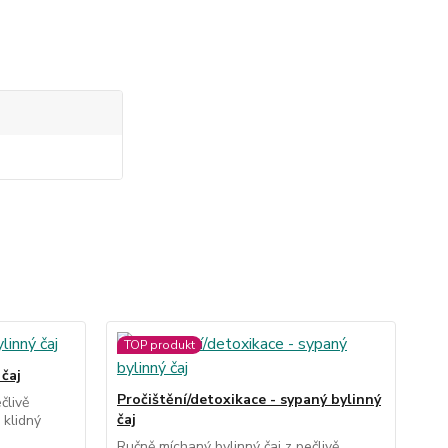
TOP produkt
 čaj
Pročištění/detoxikace - sypaný bylinný
Kli
člivě
čaj
tře
 klidný
Ručně míchaný bylinný čaj z pečlivě
Ruč