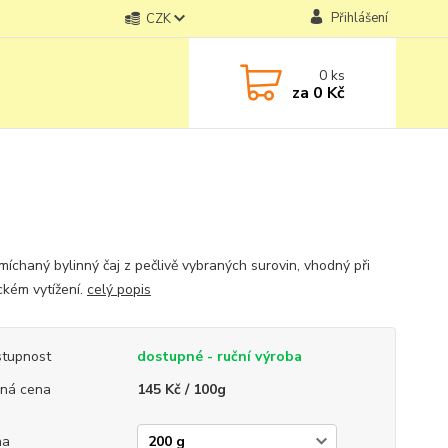
Přihlášení
CZK
0
ks
za
0 Kč
míchaný bylinný čaj z pečlivě vybraných surovin, vhodný při
ckém vytížení.
celý popis
tupnost
dostupné - ruční výroba
ná cena
145 Kč / 100g
ha