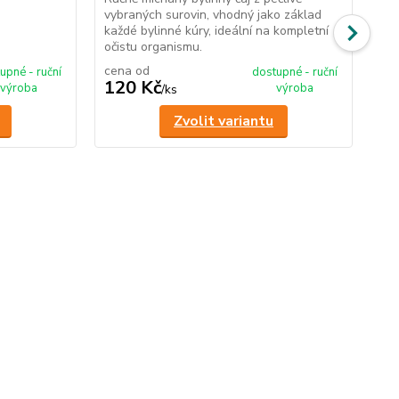
vybraných surovin, vhodný jako základ
vyb
každé bylinné kúry, ideální na kompletní
ner
očistu organismu.
ner
cena od
ce
upné - ruční
dostupné - ruční
120 Kč
1
výroba
výroba
/
ks
Zvolit variantu