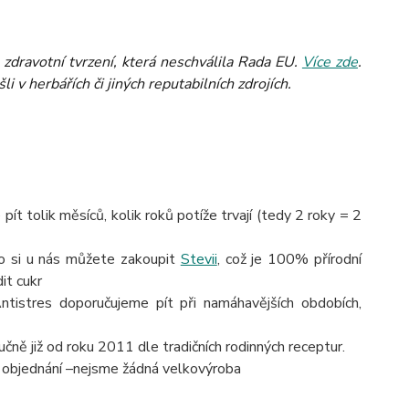
zdravotní tvrzení, která neschválila Rada EU.
Více zde
.
 v herbářích či jiných reputabilních zdrojích.
pít tolik měsíců, kolik roků potíže trvají (tedy 2 roky = 2
bo si u nás můžete zakoupit
Stevii
, což je 100% přírodní
it cukr
ntistres doporučujeme pít při namáhavějších obdobích,
čně již od roku 2011 dle tradičních rodinných receptur.
i objednání –nejsme žádná velkovýroba