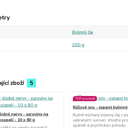
etry
Bylinný čaj
200 g
jící zboží
5
TOP produkt
Růžové sny - sypaný bylinný
lidné nervy - suroviny na
Ručně míchaný bylinný čaj z pe
oupelí - 10 x 80 g
vybraných surovin, vhodný pro
spánek a psychickou pohodu.
sáčků na výrobu koupelí k