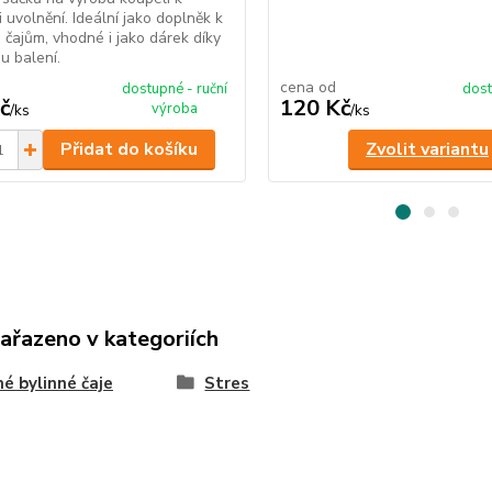
i uvolnění. Ideální jako doplněk k
 čajům, vhodné i jako dárek díky
 balení.
cena od
dostupné - ruční
dost
č
120 Kč
výroba
/
ks
/
ks
Přidat do košíku
Zvolit variantu
zařazeno v kategoriích
é bylinné čaje
Stres