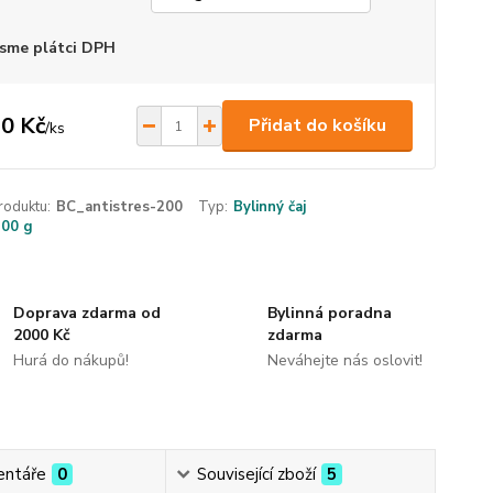
sme plátci DPH
0 Kč
Přidat do košíku
/
ks
roduktu:
BC_antistres-200
Typ:
Bylinný čaj
200 g
Doprava zdarma od
Bylinná poradna
2000 Kč
zdarma
Hurá do nákupů!
Neváhejte nás oslovit!
ntáře
0
Související zboží
5