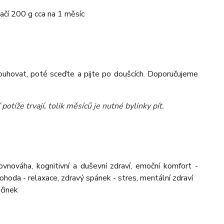
ačí 200 g cca na 1 měsíc
louhovat, poté sceďte a pijte po doušcích. Doporučujeme
potíže trvají, tolik měsíců je nutné bylinky pít.
ovnováha, kognitivní a duševní zdraví, emoční komfort -
 pohoda - relaxace, zdravý spánek - stres, mentální zdraví
očinek