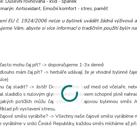
e: Duševní rovnováha - klid - spánek
marýn: Antioxidant, Emoční komfort - stres, paměť
zení EU č. 1924/2006 nelze u bylinek uvádět žádná výživová a 
eme Vám, abyste si více informací o tradičním použití bylin našli
 často mohu čaj pít? -> doporučujeme 1-3x denně
 dlouho mám čaj pít? -> herbáře udávají, že je vhodné bylinné čaje 
íce)
u čaj sladit? -> Jistě! Doporučujeme buď med od včelaře, ne
al sladidlo s nulovým glykemickým indexem schopné plně nahrad
 jakých potížích můžu čaj užívat? -> Čajovou bylinnou směs A
říklad při vystavení stresu.
 čajové směsi vyrábíte? -> Všechny naše čajové směsi vyrábíme ru
e vyrábíme v srdci České Republiky, každou směs mícháme až př