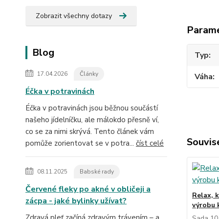
Zobrazit všechny dotazy
Param
Blog
Typ
17.04.2026
Články
Váha
Éčka v potravinách
Éčka v potravinách jsou běžnou součástí
našeho jídelníčku, ale málokdo přesně ví,
co se za nimi skrývá. Tento článek vám
Souvise
pomůže zorientovat se v potra...
číst celé
08.11.2025
Babské rady
Červené fleky po akné v obličeji a
Relax, k
zácpa - jaké bylinky užívat?
výrobu k
Zdravá pleť začíná zdravým trávením – a
Sada 10 