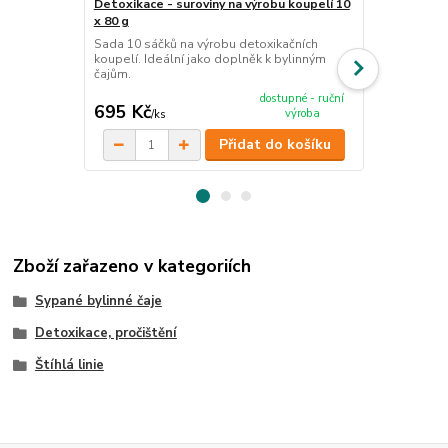
Detoxikace - suroviny na výrobu koupelí 10
Yucca shidig
x 80 g
detoxikace, 
Sada 10 sáčků na výrobu detoxikačních
Detoxikace, 
koupelí. Ideální jako doplněk k bylinným
čajům.
dostupné - ruční
695 Kč
273 Kč
výroba
/
ks
/
ba
Přidat do košíku
Zboží zařazeno v kategoriích
Sypané bylinné čaje
Detoxikace, pročištění
Štíhlá linie