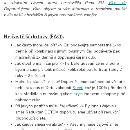
a zdravotní tvrzení, která neschválila Rada EU.
Více zde
Doporučujeme Vám, abyste si více informací o tradičním použití
bylin našli v herbářích či jiných reputabilních zdrojích.
Nejčastější dotazy (FAQ):
Jak často mohu čaj pít? -> Čaj podávejte samostatně 1-4x
denně, při kombinaci s jinými bylinnými čaji
podávejte pak
maximálně 1x denně a doplňující čaj max 3x.
Jak dlouho mám čaj pít? -> herbáře udávají, že je vhodné
bylinné čaje pít tolik měsíců, kolik roků potíže trvají (tedy 2
roky = 2 měsíce)
Mohu čaj sladit? -> Jistě! Doporučujeme buď med od včelaře,
nebo si u nás můžete zakoupit
Stevii
, což je 100% přírodní 0
kcal sladidlo s nulovým glykemickým indexem schopné plně
nahradit cukr.
Při jakých potížích můžu čaj užívat? -> Bylinnou čajovou
směs Reduktan DETOX doporučujeme užívat při redukční
(hubnoucí) dietě.
Jak čajové směsi vyrábíte? -> Všechny naše čajové směsi