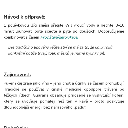
Návod k přípravě:
1 polévkovou lžíci směsi přelijte ¼ l vroucí vody a nechte 8–10
minut louhovat, poté sceďte a pijte po doušcích. Doporučujeme
kombinovat s čajem
Pročištění/detoxikace.
Dle tradičního lidového léčitelství se má za to, že kolik roků
konkrétní potíže trvají, tolik měsíců je nutné bylinky pít.
Zajímavost:
Pu-erh čaj zraje jako víno – jeho chuť a účinky se časem prohlubují.
Tradičně se používal v čínské medicíně k podpoře trávení po
těžkých jídlech. Guarana obsahuje přirozeně se vyskytující kofein,
který se uvolňuje pomaleji než ten v kávě – proto poskytuje
dlouhodobější energii bez nárazového „pádu“.