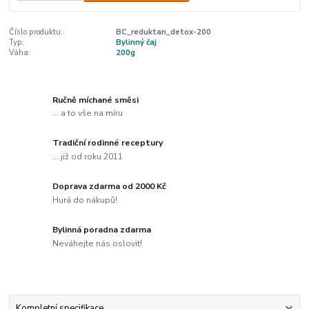
Číslo produktu:
BC_reduktan_detox-200
Typ:
Bylinný čaj
Váha:
200g
Ručně míchané směsi
... a to vše na míru
Tradiční rodinné receptury
... již od roku 2011
Doprava zdarma od 2000 Kč
Hurá do nákupů!
Bylinná poradna zdarma
Neváhejte nás oslovit!
Kompletní specifikace