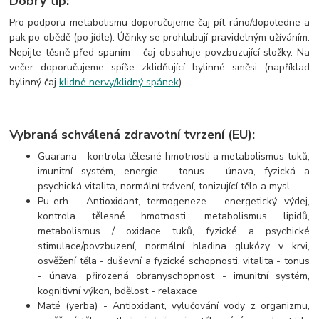
Dobrý tip:
Pro podporu metabolismu doporučujeme čaj pít ráno/dopoledne a
pak po obědě (po jídle). Účinky se prohlubují pravidelným užíváním.
Nepijte těsně před spaním – čaj obsahuje povzbuzující složky. Na
večer doporučujeme spíše zklidňující bylinné směsi (například
bylinný čaj
klidné nervy/klidný spánek
).
Vybraná schválená zdravotní tvrzení (EU):
Guarana - kontrola tělesné hmotnosti a metabolismus tuků,
imunitní systém, energie - tonus - únava, fyzická a
psychická vitalita, normální trávení, tonizující tělo a mysl
Pu-erh - Antioxidant, termogeneze - energetický výdej,
kontrola tělesné hmotnosti, metabolismus lipidů,
metabolismus / oxidace tuků, fyzické a psychické
stimulace/povzbuzení, normální hladina glukózy v krvi,
osvěžení těla - duševní a fyzické schopnosti, vitalita - tonus
- únava, přirozená obranyschopnost - imunitní systém,
kognitivní výkon, bdělost - relaxace
Maté (yerba) - Antioxidant, vylučování vody z organizmu,