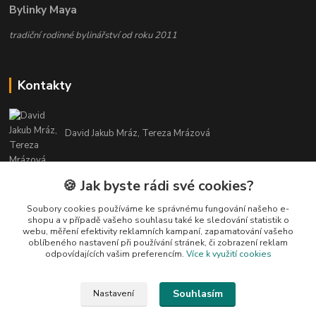
Bylinky Maya
tradiční rodinné bylinářství od roku 2011
Kontakty
David Jakub Mráz, Tereza Mrázová
info@bylinky-maya.cz
🍪 Jak byste rádi své cookies?
Soubory cookies používáme ke správnému fungování našeho e-
shopu a v případě vašeho souhlasu také ke sledování statistik o
webu, měření efektivity reklamních kampaní, zapamatování vašeho
oblíbeného nastavení při používání stránek, či zobrazení reklam
odpovídajících vašim preferencím.
Více k využití cookies
Upravit sběr cookies.
Souhlasím
Nastavení