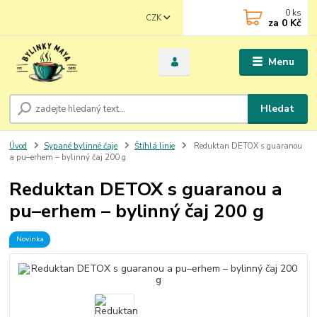
0
ks
CZK
za
0 Kč
Menu
Hledat
Úvod
Sypané bylinné čaje
Štíhlá linie
Reduktan DETOX s guaranou
a pu–erhem – bylinný čaj 200 g
Reduktan DETOX s guaranou a
pu–erhem – bylinný čaj 200 g
Novinka