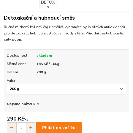
Detoxikační a hubnoucí směs
Ručně míchaný bylinný čaj z pečlivě vybraných bylin plných antioxidantů
pro detoxikaci, hubnutí a vylučování vody z těla. Přírodní cesta k očistě.
celý popis
Dostupnost
skladem
Měrná cena
145 Kč / 100g
Balení
200 g
Váha
Nejsme plátci DPH
290 Kč
/
ks
Přidat do košíku