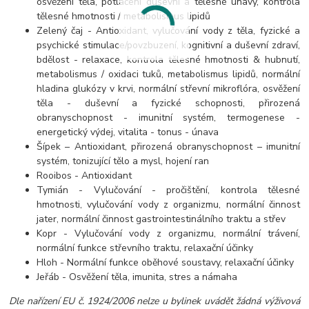
osvěžení těla, potlačení duševní a tělesné únavy, kontrola
tělesné hmotnosti / metabolismus lipidů
Zelený čaj - Antioxidant, vylučování vody z těla, fyzické a
psychické stimulace/povzbuzení, kognitivní a duševní zdraví,
bdělost - relaxace, kontrola tělesné hmotnosti & hubnutí,
metabolismus / oxidaci tuků, metabolismus lipidů, normální
hladina glukózy v krvi, normální střevní mikroflóra, osvěžení
těla - duševní a fyzické schopnosti, přirozená
obranyschopnost - imunitní systém, termogenese -
energetický výdej, vitalita - tonus - únava
Šípek – Antioxidant, přirozená obranyschopnost – imunitní
systém, tonizující tělo a mysl, hojení ran
Rooibos - Antioxidant
Tymián - Vylučování - pročištění, kontrola tělesné
hmotnosti, vylučování vody z organizmu, normální činnost
jater, normální činnost gastrointestinálního traktu a střev
Kopr - Vylučování vody z organizmu, normální trávení,
normální funkce střevního traktu, relaxační účinky
Hloh - Normální funkce oběhové soustavy, relaxační účinky
Jeřáb - Osvěžení těla, imunita, stres a námaha
Dle nařízení EU č. 1924/2006 nelze u bylinek uvádět žádná výživová