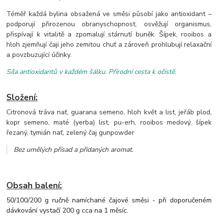
Téměř každá bylina obsažená ve směsi působí jako antioxidant –
podporují přirozenou obranyschopnost, osvěžují organismus,
přispívají k vitalitě a zpomalují stárnutí buněk. Šípek, rooibos a
hloh zjemňují čaji jeho zemitou chuť a zároveň prohlubují relaxační
a povzbuzující účinky.
Síla antioxidantů v každém šálku. Přírodní cesta k očistě.
Složení:
Citronová tráva nať, guarana semeno, hloh květ a list, jeřáb plod,
kopr semeno, maté (yerba) list, pu-erh, rooibos medový, šípek
řezaný, tymián nať, zelený čaj gunpowder
Bez umělých přísad a přidaných aromat
.
Obsah balení:
50/100/200 g ručně namíchané čajové směsi - při doporučeném
dávkování vystačí 200 g cca na 1 měsíc.