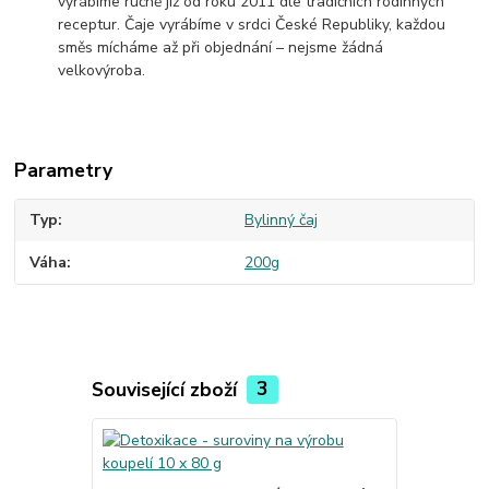
vyrábíme ručně již od roku 2011 dle tradičních rodinných
receptur. Čaje vyrábíme v srdci České Republiky, každou
směs mícháme až při objednání – nejsme žádná
velkovýroba.
Parametry
Typ
Bylinný čaj
Váha
200g
Související zboží
3
TOP produkt