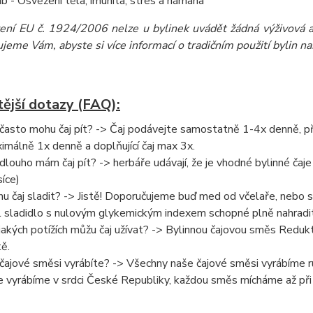
áb - Osvěžení těla, imunita, stres a námaha
zení EU č. 1924/2006 nelze u bylinek uvádět žádná výživová a 
eme Vám, abyste si více informací o tradičním použití bylin našli
tější dotazy (FAQ):
 často mohu čaj pít? -> Čaj podávejte samostatně 1-4x denně, při 
imálně 1x denně a doplňující čaj max 3x.
 dlouho mám čaj pít? -> herbáře udávají, že je vhodné bylinné čaje 
íce)
u čaj sladit? -> Jistě! Doporučujeme buď med od včelaře, nebo 
l sladidlo s nulovým glykemickým indexem schopné plně nahradit
 jakých potížích můžu čaj užívat? -> Bylinnou čajovou směs Redu
tě.
 čajové směsi vyrábíte? -> Všechny naše čajové směsi vyrábíme ru
e vyrábíme v srdci České Republiky, každou směs mícháme až při