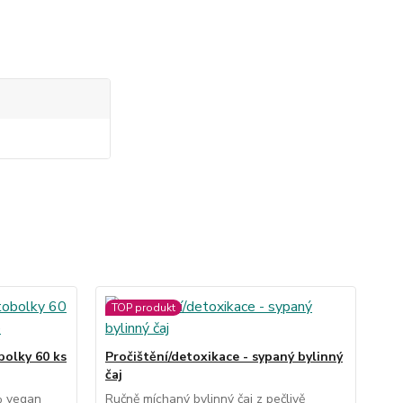
TOP produkt
bolky 60 ks
Pročištění/detoxikace - sypaný bylinný
čaj
% vegan
Ručně míchaný bylinný čaj z pečlivě