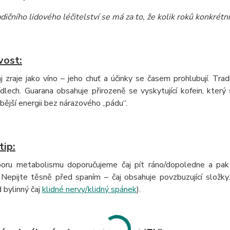
dičního lidového léčitelství se má za to, že kolik roků konkrétní 
vost:
j zraje jako víno – jeho chuť a účinky se časem prohlubují. Tra
ídlech. Guarana obsahuje přirozeně se vyskytující kofein, kter
ější energii bez nárazového „pádu“.
tip:
oru metabolismu doporučujeme čaj pít ráno/dopoledne a pak p
 Nepijte těsně před spaním – čaj obsahuje povzbuzující složky
d bylinný čaj
klidné nervy/klidný spánek
).