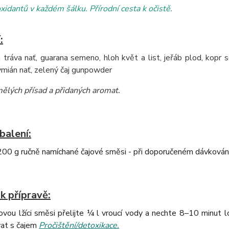
oxidantů v každém šálku. Přírodní cesta k očistě.
:
 tráva nať, guarana semeno, hloh květ a list, jeřáb plod, kopr 
ymián nať, zelený čaj gunpowder
ělých přísad a přidaných aromat
.
balení:
0 g ručně namíchané čajové směsi - při doporučeném dávkování 
k přípravě:
vou lžíci směsi přelijte ¼ l vroucí vody a nechte 8–10 minut 
at s čajem
Pročištění/detoxikace.