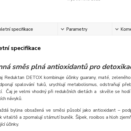
etní specifikace
Parametry
Kome
tní specifikace
nná směs plná antioxidantů pro detoxikac
čaj Reduktan DETOX kombinuje účinky guarany, maté, zeleného 
dporují spalování tuků, urychlují metabolismus, odstraňují př
í. Čaj je velmi vhodný při redukčních dietách a skvěle se hodí
ích návyků.
ždá bylina obsažená ve směsi působí jako antioxidant – podpo
í k vitalitě a zpomalují stárnutí buněk. Šípek, rooibos a hloh zjem
cí účinky.