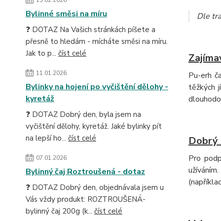
Bylinné směsi na míru
Dle tra
❓ DOTAZ Na Vašich stránkách píšete a
přesně to hledám - mícháte směsi na míru.
Jak to p...
číst celé
Zajíma
11.01.2026
Pu-erh ča
Bylinky na hojení po vyčištění dělohy -
těžkých j
kyretáž
dlouhodob
❓ DOTAZ Dobrý den, byla jsem na
vyčištění dělohy, kyretáž. Jaké bylinky pít
na lepší ho...
číst celé
Dobrý 
Pro podp
07.01.2026
užíváním.
Bylinný čaj Roztroušená - dotaz
(napříkla
❓ DOTAZ Dobrý den, objednávala jsem u
Vás vždy produkt: ROZTROUŠENÁ-
bylinný čaj 200g (k...
číst celé