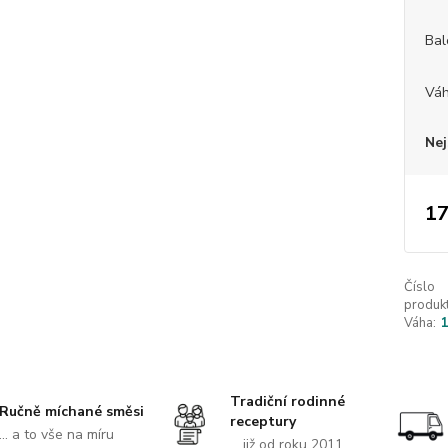
Bal
Vá
Nej
17
Číslo
produkt
Váha:
Tradiční rodinné
Ručně míchané směsi
receptury
... a to vše na míru
... již od roku 2011