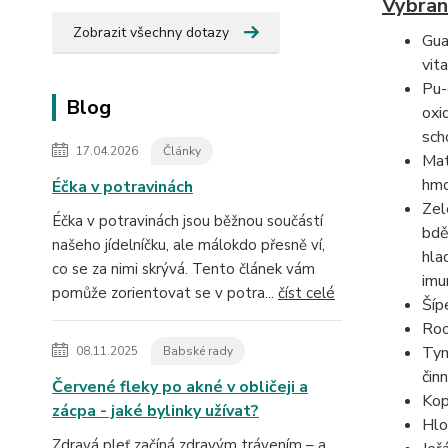
Vybran
Zobrazit všechny dotazy
Gua
vita
Pu-
Blog
oxi
sch
17.04.2026
Články
Mat
hmo
Éčka v potravinách
Zel
Éčka v potravinách jsou běžnou součástí
bdě
našeho jídelníčku, ale málokdo přesně ví,
hla
co se za nimi skrývá. Tento článek vám
imu
pomůže zorientovat se v potra...
číst celé
Šíp
Roo
Tym
08.11.2025
Babské rady
čin
Červené fleky po akné v obličeji a
Kop
zácpa - jaké bylinky užívat?
Hlo
Zdravá pleť začíná zdravým trávením – a