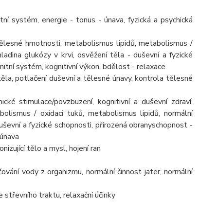
ní systém, energie - tonus - únava, fyzická a psychická
tělesné hmotnosti, metabolismus lipidů, metabolismus /
ladina glukózy v krvi, osvěžení těla - duševní a fyzické
nitní systém, kognitivní výkon, bdělost - relaxace
ěla, potlačení duševní a tělesné únavy, kontrola tělesné
ické stimulace/povzbuzení, kognitivní a duševní zdraví,
olismus / oxidaci tuků, metabolismus lipidů, normální
 duševní a fyzické schopnosti, přirozená obranyschopnost -
 únava
izující tělo a mysl, hojení ran
ování vody z organizmu, normální činnost jater, normální
 střevního traktu, relaxační účinky