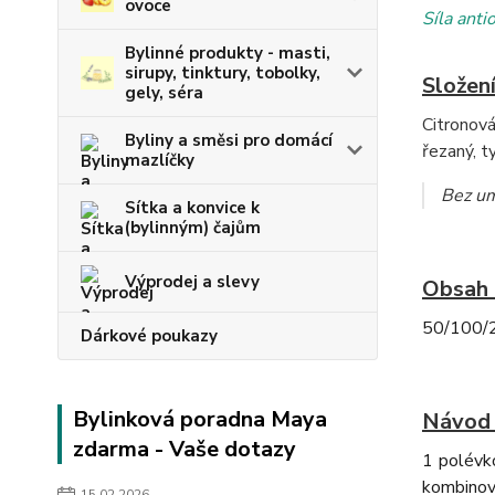
ovoce
Síla anti
Bylinné produkty - masti,
sirupy, tinktury, tobolky,
Složení
gely, séra
Citronová
Byliny a směsi pro domácí
řezaný, t
mazlíčky
Bez um
Sítka a konvice k
(bylinným) čajům
Výprodej a slevy
Obsah 
50/100/20
Dárkové poukazy
Bylinková poradna Maya
Návod 
zdarma - Vaše dotazy
1 polévko
kombinov
15.02.2026