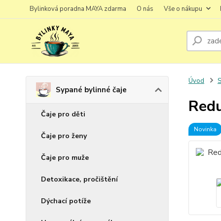
Bylinková poradna MAYA zdarma
O nás
Vše o nákupu
Úvod
S
Sypané bylinné čaje
Redu
Čaje pro děti
Novinka
Čaje pro ženy
Čaje pro muže
Detoxikace, pročištění
Dýchací potíže