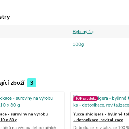
etry
Bylinný čaj
100g
jící zboží
3
TOP produkt
ace - suroviny na výrobu
Yucca shidigera - bylinné to
10 x 80 g
- detoxikace, revitalizace
sáčků na výrobu detoxikačních
Detoxikace, revitalizace 100 