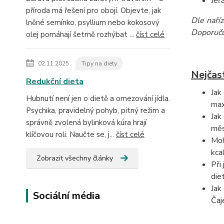
Jeř
příroda má řešení pro obojí. Objevte, jak
Dle naří
lněné semínko, psyllium nebo kokosový
Doporučuj
olej pomáhají šetrně rozhýbat ...
číst celé
02.11.2025
Tipy na diety
Nejčas
Redukční dieta
Jak
Hubnutí není jen o dietě a omezování jídla.
max
Psychika, pravidelný pohyb, pitný režim a
Jak
správně zvolená bylinková kúra hrají
měs
klíčovou roli. Naučte se, j...
číst celé
Moh
kca
Zobrazit všechny články
Při
die
Jak
Sociální média
Čaj