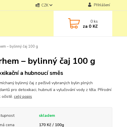
Přihlášení
CZK
0
ks
za
0 Kč
m – bylinný čaj 100 g
hem – bylinný čaj 100 g
xikační a hubnoucí směs
míchaný bylinný čaj z pečlivě vybraných bylin plných
dantů pro detoxikaci, hubnutí a vylučování vody z těla. Přírodní
 očistě.
celý popis
tupnost
skladem
ná cena
170 Kč / 100g