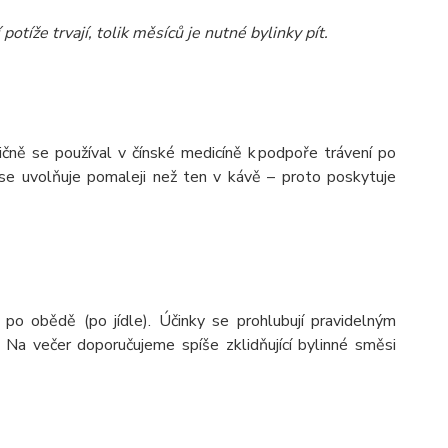
potíže trvají, tolik měsíců je nutné bylinky pít.
dičně se používal v čínské medicíně k podpoře trávení po
ý se uvolňuje pomaleji než ten v kávě – proto poskytuje
o obědě (po jídle). Účinky se prohlubují pravidelným
. Na večer doporučujeme spíše zklidňující bylinné směsi