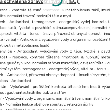
á schválená zdravotní tvrzení (EU):
rana - kontrola tělesné hmotnosti a metabolismus tuků, imunit
lita, normální trávení, tonizující tělo a mysl
erh - Antioxidant, termogeneze - energetický výdej, kontrola 
dace tuků, fyzické a psychické stimulace/povzbuzení, normální h
opnosti, vitalita - tonus - únava, přirozená obranyschopnost - imu
é (yerba) - Antioxidant, vylučování vody z organizmu, osvěžení t
tnosti / metabolismus lipidů
ený čaj - Antioxidant, vylučování vody z těla, fyzické a psych
lost - relaxace, kontrola tělesné hmotnosti & hubnutí, metab
dina glukózy v krvi, normální střevní mikroflóra, osvěžení těla -
nitní systém, termogenese - energetický výdej, vitalita - tonus -
ek – Antioxidant, přirozená obranyschopnost – imunitní systém, ton
ibos - Antioxidant
ián - Vylučování - pročištění, kontrola tělesné hmotnosti, vyluč
nost gastrointestinálního traktu a střev
r - Vylučování vody z organizmu, normální trávení, normální funkce
h - Normální funkce oběhové soustavy, relaxační účinky