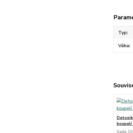
Param
Typ
Váha
Souvise
Detoxik
koupelí 
Sada 10 