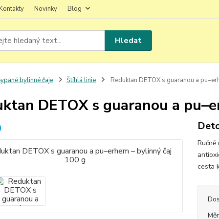
Kontakty
Novinky
Blog
Hledat
ypané bylinné čaje
Štíhlá linie
Reduktan DETOX s guaranou a pu–erhe
ktan DETOX s guaranou a pu–er
Deto
Ručně 
antioxi
cesta k
Dos
Měr