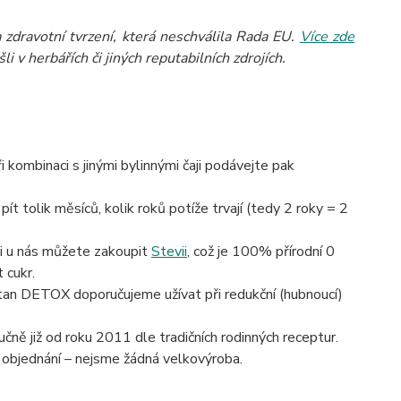
zdravotní tvrzení, která neschválila Rada EU.
Více zde
 v herbářích či jiných reputabilních zdrojích.
kombinaci s jinými bylinnými čaji
podávejte pak
pít tolik měsíců, kolik roků potíže trvají (tedy 2 roky = 2
si u nás můžete zakoupit
Stevii
, což je 100% přírodní 0
 cukr.
ktan DETOX doporučujeme užívat při redukční (hubnoucí)
čně již od roku 2011 dle tradičních rodinných receptur.
 objednání – nejsme žádná velkovýroba.