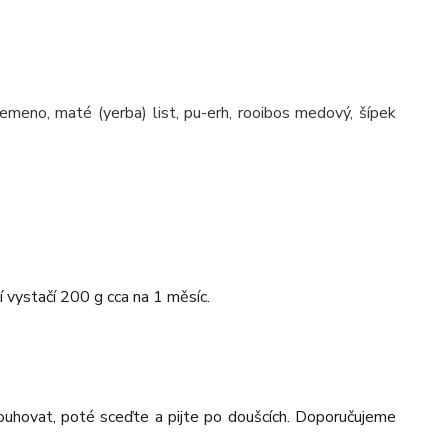
semeno, maté (yerba) list, pu-erh, rooibos medový, šípek
vystačí 200 g cca na 1 měsíc.
louhovat, poté sceďte a pijte po doušcích. Doporučujeme