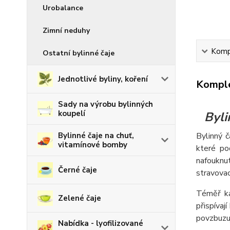
Urobalance
Zimní neduhy
Kompl
Ostatní bylinné čaje
Jednotlivé byliny, koření
Komple
Sady na výrobu bylinných
koupelí
Byli
Bylinné čaje na chuť,
Bylinný 
vitamínové bomby
které po
nafouknut
Černé čaje
stravovac
Téměř ka
Zelené čaje
přispívaj
povzbuzují
Nabídka - lyofilizované