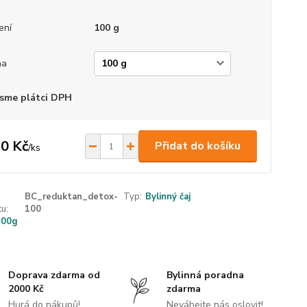
ení
100 g
ha
sme plátci DPH
0 Kč
Přidat do košíku
/
ks
BC_reduktan_detox-
Typ:
Bylinný čaj
u:
100
100g
Doprava zdarma od
Bylinná poradna
2000 Kč
zdarma
Hurá do nákupů!
Neváhejte nás oslovit!