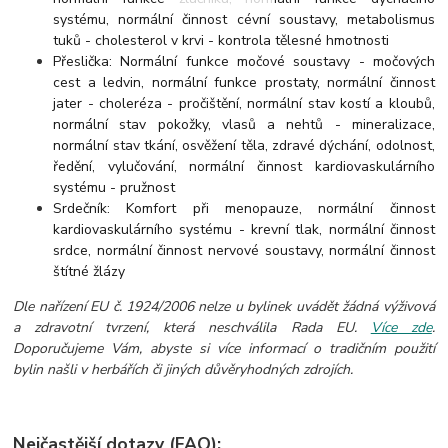
systému, normální činnost cévní soustavy, metabolismus
tuků - cholesterol v krvi - kontrola tělesné hmotnosti
Přeslička: Normální funkce močové soustavy - močových
cest a ledvin, normální funkce prostaty, normální činnost
jater - choleréza - pročištění, normální stav kostí a kloubů,
normální stav pokožky, vlasů a nehtů - mineralizace,
normální stav tkání, osvěžení těla, zdravé dýchání, odolnost,
ředění, vylučování, normální činnost kardiovaskulárního
systému - pružnost
Srdečník: Komfort při menopauze, normální činnost
kardiovaskulárního systému - krevní tlak, normální činnost
srdce, normální činnost nervové soustavy, normální činnost
štítné žlázy
Dle nařízení EU č. 1924/2006 nelze u bylinek uvádět žádná výživová
a zdravotní tvrzení, která neschválila Rada EU.
Více zde
.
Doporučujeme Vám, abyste si více informací o tradičním použití
bylin našli v herbářích či jiných důvěryhodných zdrojích.
Nejčastější dotazy (FAQ):