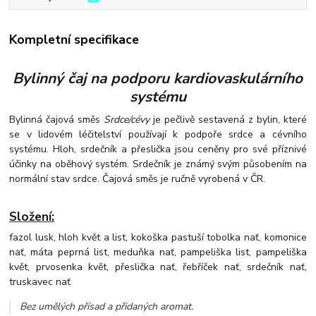
Kompletní specifikace
Bylinný čaj na podporu kardiovaskulárního
systému
Bylinná čajová směs
Srdce/cévy
je pečlivě sestavená z bylin, které
se v lidovém léčitelství používají k podpoře srdce a cévního
systému. Hloh, srdečník a přeslička jsou ceněny pro své příznivé
účinky na oběhový systém. Srdečník je známý svým působením na
normální stav srdce. Čajová směs je ručně vyrobená v ČR.
Složení:
fazol lusk, hloh květ a list, kokoška pastuší tobolka nať, komonice
nať, máta peprná list, meduňka nať, pampeliška list, pampeliška
květ, prvosenka květ, přeslička nať, řebříček nať, srdečník nať,
truskavec nať
Bez umělých přísad a přidaných aromat
.