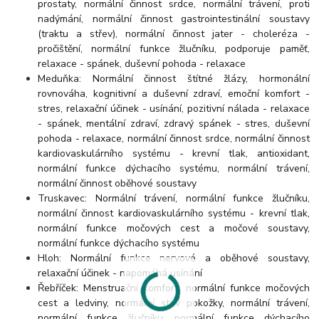
prostaty, normální činnost srdce, normální trávení, proti
nadýmání, normální činnost gastrointestinální soustavy
(traktu a střev), normální činnost jater - choleréza -
pročištění, normální funkce žlučníku, podporuje paměť,
relaxace - spánek, duševní pohoda - relaxace
Meduňka: Normální činnost štítné žlázy, hormonální
rovnováha, kognitivní a duševní zdraví, emoční komfort -
stres, relaxační účinek - usínání, pozitivní nálada - relaxace
- spánek, mentální zdraví, zdravý spánek - stres, duševní
pohoda - relaxace, normální činnost srdce, normální činnost
kardiovaskulárního systému - krevní tlak, antioxidant,
normální funkce dýchacího systému, normální trávení,
normální činnost oběhové soustavy
Truskavec: Normální trávení, normální funkce žlučníku,
normální činnost kardiovaskulárního systému - krevní tlak,
normální funkce močových cest a močové soustavy,
normální funkce dýchacího systému
Hloh: Normální funkce nervové a oběhové soustavy,
relaxační účinek - napomáhá usínání
Řebříček: Menstruační komfort, normální funkce močových
cest a ledviny, normální stav pokožky, normální trávení,
normální funkce žlučníku, normální funkce dýchacího