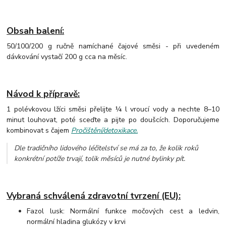
Obsah balení:
50/100/200 g ručně namíchané čajové směsi - při uvedeném
dávkování vystačí 200 g cca na měsíc.
Návod k přípravě:
1 polévkovou lžíci směsi přelijte ¼ l vroucí vody a nechte 8–10
minut louhovat, poté sceďte a pijte po doušcích. Doporučujeme
kombinovat s čajem
Pročištění/detoxikace.
Dle tradičního lidového léčitelství se má za to, že kolik roků
konkrétní potíže trvají, tolik měsíců je nutné bylinky pít.
Vybraná schválená zdravotní tvrzení (EU):
Fazol lusk: Normální funkce močových cest a ledvin,
normální hladina glukózy v krvi