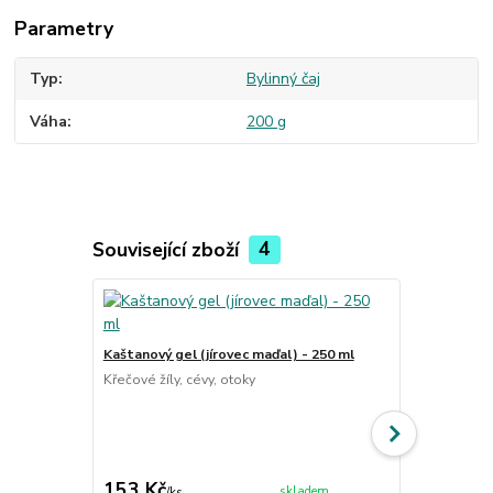
Parametry
Typ
Bylinný čaj
Váha
200 g
Související zboží
4
Kaštanový gel (jírovec maďal) - 250 ml
Klidné nervy
sypaný bylin
Křečové žíly, cévy, otoky
Ručně míchan
vybraných su
nervů, podpo
nervovém po
cena od
153 Kč
120 Kč
skladem
/
ks
/
ks