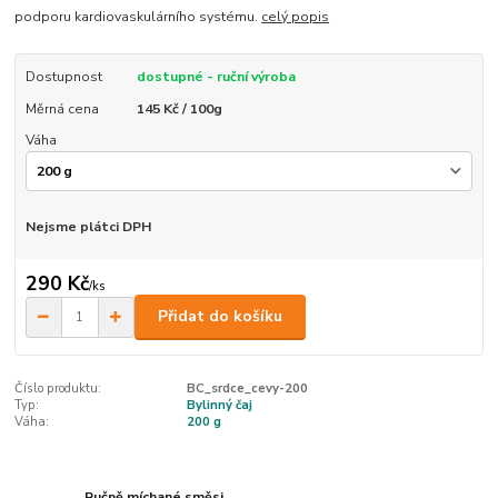
podporu kardiovaskulárního systému.
celý popis
Dostupnost
dostupné - ruční výroba
Měrná cena
145 Kč / 100g
Váha
Nejsme plátci DPH
290 Kč
/
ks
Přidat do košíku
Číslo produktu:
BC_srdce_cevy-200
Typ:
Bylinný čaj
Váha:
200 g
Ručně míchané směsi