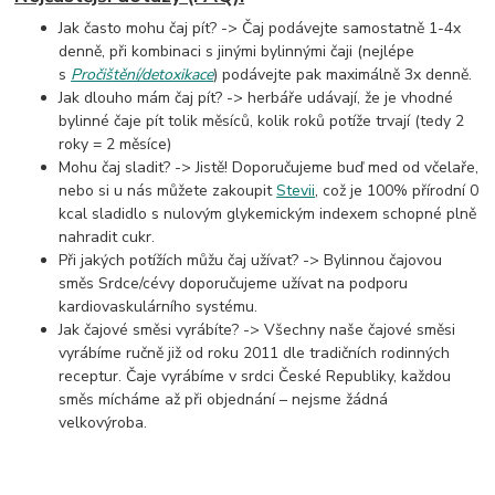
Jak často mohu čaj pít? -> Čaj podávejte samostatně 1-4x
denně, při kombinaci s jinými bylinnými čaji (nejlépe
s
Pročištění/detoxikace
) podávejte pak maximálně 3x denně.
Jak dlouho mám čaj pít? -> herbáře udávají, že je vhodné
bylinné čaje pít tolik měsíců, kolik roků potíže trvají (tedy 2
roky = 2 měsíce)
Mohu čaj sladit? -> Jistě! Doporučujeme buď med od včelaře,
nebo si u nás můžete zakoupit
Stevii
, což je 100% přírodní 0
kcal sladidlo s nulovým glykemickým indexem schopné plně
nahradit cukr.
Při jakých potížích můžu čaj užívat? -> Bylinnou čajovou
směs Srdce/cévy doporučujeme užívat na podporu
kardiovaskulárního systému.
Jak čajové směsi vyrábíte? -> Všechny naše čajové směsi
vyrábíme ručně již od roku 2011 dle tradičních rodinných
receptur. Čaje vyrábíme v srdci České Republiky, každou
směs mícháme až při objednání – nejsme žádná
velkovýroba.