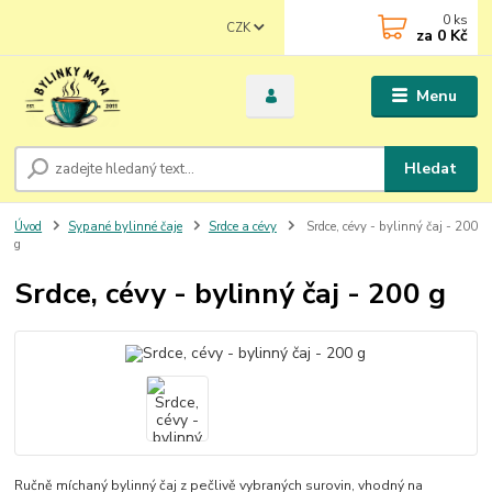
0
ks
CZK
za
0 Kč
Menu
Hledat
Úvod
Sypané bylinné čaje
Srdce a cévy
Srdce, cévy - bylinný čaj - 200
g
Srdce, cévy - bylinný čaj - 200 g
Ručně míchaný bylinný čaj z pečlivě vybraných surovin, vhodný na