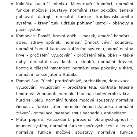
Kokoška pastuší tobolka: Menstruační komfort, normální
funkce močové soustavy, normální stav pokožky, ženské
pohlavní ústrojí, normální funkce kardiovaskulárního
systému - krevní tlak, udržuje pohlavní ústrojí - oběhový a
plicní systém
Komonice: Paměť, krevní oběh - mozek, emoční komfort -
stres, zdravý spánek, normální činnost cévní soustavy,
normální činnost kardiovaskulárního systému, normální stav
krve - pročištění, vylučování - pročištění těla, oběh - těžké
nohy, normální stav kostí a kloubů, normální trávení,
kontrola tělesné hmotnosti, normální stav pokožky a tkání,
normální funkce jater a žlučníku
Pampeliška: Působí protizánětlivě, prebiotikum, detoxikace -
vylučování, vylučování - pročištění těla, kontrola tělesné
hmotnosti & hubnutí, normální hladina cholesterolu v krvi -
hladina lipidů, normální funkce močové soustavy, normální
činnost a funkce jater, normální činnost žaludku, normální
trávení - stimulace, metabolismus sacharidů, antioxidant
Máta peprná: Antioxidant, přirozená obranyschopnost -
imunitní systém, normální funkce močových cest a ledvin,
normální funkce močové soustavy, normální funkce