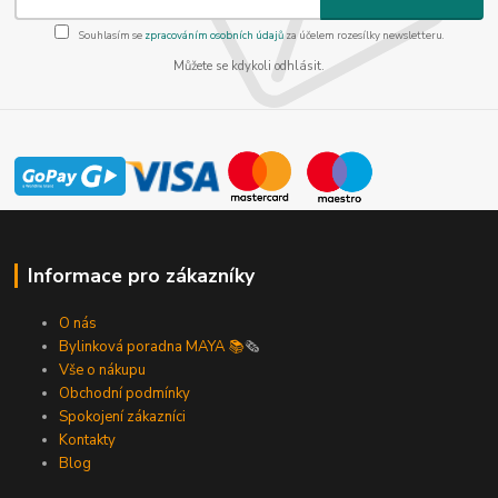
Souhlasím se
zpracováním osobních údajů
za účelem rozesílky newsletteru.
Můžete se kdykoli odhlásit.
Informace pro zákazníky
O nás
Bylinková poradna MAYA 📚
🗞️
Vše o nákupu
Obchodní podmínky
Spokojení zákazníci
Kontakty
Blog