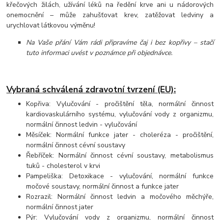
křečových žilách, užívání léků na ředění krve ani u nádorových
onemocnění – může zahušťovat krev, zatěžovat ledviny a
urychlovat látkovou výměnu!
Na Vaše přání Vám rádi připravíme čaj i bez kopřivy – stačí
tuto informaci uvést v poznámce při objednávce.
Vybraná schválená zdravotní tvrzení (EU):
Kopřiva: Vylučování - pročištění těla, normální činnost
kardiovaskulárního systému, vylučování vody z organizmu,
normální činnost ledvin - vylučování
Měsíček: Normální funkce jater - choleréza - pročištění,
normální činnost cévní soustavy
Řebříček: Normální činnost cévní soustavy, metabolismus
tuků - cholesterol v krvi
Pampeliška: Detoxikace - vylučování, normální funkce
močové soustavy, normální činnost a funkce jater
Rozrazil: Normální činnost ledvin a močového měchýře,
normální činnost jater
Pýr: Vylučování vody z organizmu, normální činnost