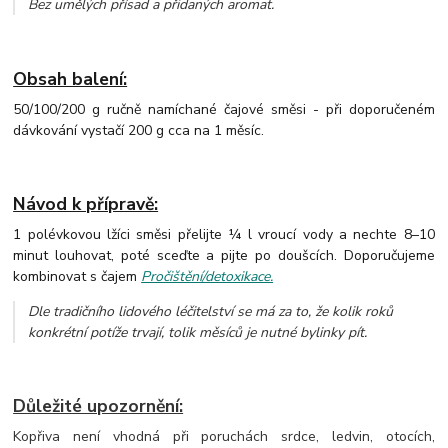
Bez umělých přísad a přidaných aromat
.
Obsah balení:
50/100/200 g ručně namíchané čajové směsi - při doporučeném
dávkování vystačí 200 g cca na 1 měsíc.
Návod k přípravě:
1 polévkovou lžíci směsi přelijte ¼ l vroucí vody a nechte 8–10
minut louhovat, poté sceďte a pijte po doušcích. Doporučujeme
kombinovat s čajem
Pročištění/detoxikace.
Dle tradičního lidového léčitelství se má za to, že kolik roků
konkrétní potíže trvají, tolik měsíců je nutné bylinky pít.
Důležité upozornění:
Kopřiva není vhodná při poruchách srdce, ledvin, otocích,