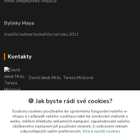
email: info@bylinky-maya.cz
Bylinky Maya
tradiční rodinné bylinářství od roku 2011
Kontakty
David Jakub Mráz, Tereza Mrázová
info@bylinky-maya.cz
🍪 Jak byste rádi své cookies?
Soubory cookies používáme ke správnému fungování našeho e-
shopu a v případě vašeho souhlasu také ke sledování statistik o
webu, měření efektivity reklamních kampaní, zapamatování vašeho
oblíbeného nastavení při používání stránek, či zobrazení reklam
odpovídajících vašim preferencím.
Více k využití cookies