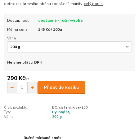
detoxikaci krevního oběhu i posílení imunity.
celý popis
Dostupnost
dostupné - ruční výroba
Měrná cena
145 Kč / 100g
Váha
Nejsme plátci DPH
290 Kč
/
ks
Přidat do košíku
Číslo produktu:
BC_cisteni_krve-200
Typ:
Bylinný čaj
Váha:
200 g
Ručně míchané směsi