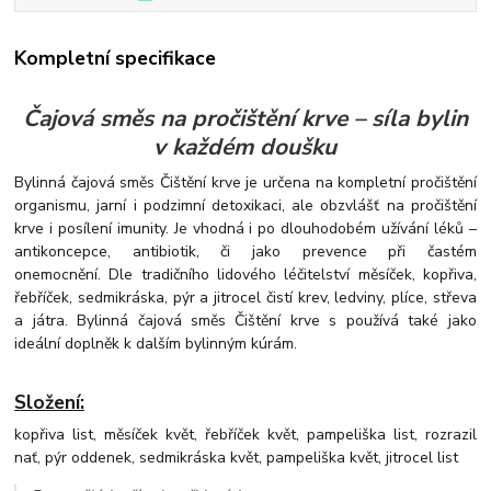
Kompletní specifikace
Čajová směs na pročištění krve – síla bylin
v každém doušku
Bylinná čajová směs Čištění krve je určena na kompletní pročištění
organismu, jarní i podzimní detoxikaci, ale obzvlášť na pročištění
krve i posílení imunity. Je vhodná i po dlouhodobém užívání léků –
antikoncepce, antibiotik, či jako prevence při častém
onemocnění.
Dle tradičního lidového léčitelství měsíček, kopřiva,
řebříček, sedmikráska, pýr a jitrocel čistí krev, ledviny, plíce, střeva
a játra. Bylinná čajová směs Čištění krve s používá také jako
ideální doplněk k dalším bylinným kúrám.
Složení:
kopřiva list, měsíček květ, řebříček květ, pampeliška list, rozrazil
nať, pýr oddenek, sedmikráska květ, pampeliška květ, jitrocel list