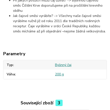
Při jakých potížích můžu čaj užívat? -> Bylinnou čajovou
směs Čištění Krve doporučujeme pít na pročištění krevního
oběhu
Jak čajové směsi vyrábíte? -> Všechny naše čajové směsi
vyrábíme ručně již od roku 2011 dle tradičních rodinných
receptur. Čaje vyrábíme v srdci České Republiky, každou
směs mícháme až při objednání –nejsme žádná velkovýroba.
Parametry
Typ
Bylinný čaj
Váha
200 g
Související zboží
3