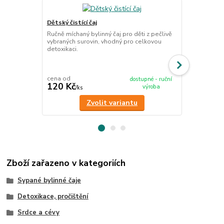
Dětský čistící čaj
Jarní detoxi
Ručně míchaný bylinný čaj pro děti z pečlivě
Ručně míchan
vybraných surovin, vhodný pro celkovou
vybraných su
detoxikaci.
na jaro a ce
cena od
cena od
dostupné - ruční
120 Kč
120 Kč
výroba
/
ks
/
ks
Zvolit variantu
Zboží zařazeno v kategoriích
Sypané bylinné čaje
Detoxikace, pročištění
Srdce a cévy