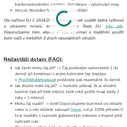
kardiovaskulárního systému, detoxikace - vylučování vody
Jitrocel: Normální funkce jater, pročištění
Dle nařízení EU č. 1924/2006 nelze u bylinek uvádět žádná výživová
a zdravotní tvrzení, která neschválila Rada EU.
Více zde
.
Doporučujeme Vám, abyste si více informací o tradičním použití
bylin našli v herbářích či jiných reputabilních zdrojích.
Nejčastější dotazy (FAQ):
Jak často mohu čaj pít? -> Čaj podávejte samostatně 1-4x
denně, při kombinaci s jinými bylinnými čaji (nejlépe
s
Pročištění/detoxikace
) podávejte pak maximálně 3x denně.
Jak dlouho mám čaj pít? -> herbáře udávají, že je vhodné
bylinné čaje pít tolik měsíců, kolik roků potíže trvají (tedy 2
roky = 2 měsíce)
Mohu čaj sladit? -> Jistě! Doporučujeme buď med od včelaře,
nebo si u nás můžete zakoupit
Stevii
, což je 100% přírodní 0
kcal sladidlo s nulovým glykemickým indexem schopné plně
nahradit cukr.