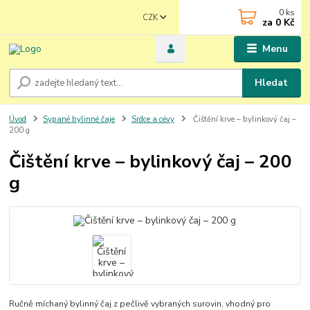
0
ks
CZK
za
0 Kč
Menu
Hledat
Úvod
Sypané bylinné čaje
Srdce a cévy
Čištění krve – bylinkový čaj –
200 g
Čištění krve – bylinkový čaj – 200
g
Ručně míchaný bylinný čaj z pečlivě vybraných surovin, vhodný pro