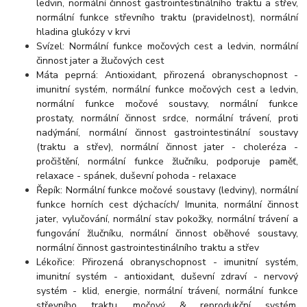
ledvin, normální činnost gastrointestinálního traktu a střev,
normální funkce střevního traktu (pravidelnost), normální
hladina glukózy v krvi
Svízel: Normální funkce močových cest a ledvin, normální
činnost jater a žlučových cest
Máta peprná: Antioxidant, přirozená obranyschopnost -
imunitní systém, normální funkce močových cest a ledvin,
normální funkce močové soustavy, normální funkce
prostaty, normální činnost srdce, normální trávení, proti
nadýmání, normální činnost gastrointestinální soustavy
(traktu a střev), normální činnost jater - choleréza -
pročištění, normální funkce žlučníku, podporuje paměť,
relaxace - spánek, duševní pohoda - relaxace
Řepík: Normální funkce močové soustavy (ledviny), normální
funkce horních cest dýchacích/ Imunita, normální činnost
jater, vylučování, normální stav pokožky, normální trávení a
fungování žlučníku, normální činnost oběhové soustavy,
normální činnost gastrointestinálního traktu a střev
Lékořice: Přirozená obranyschopnost - imunitní systém,
imunitní systém - antioxidant, duševní zdraví - nervový
systém - klid, energie, normální trávení, normální funkce
střevního traktu, močový & reprodukční systém,