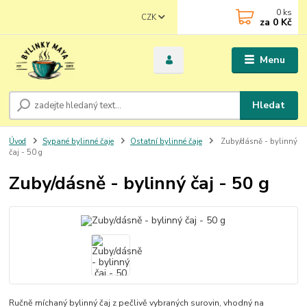
0
ks
CZK
za
0 Kč
Menu
Hledat
Úvod
Sypané bylinné čaje
Ostatní bylinné čaje
Zuby/dásně - bylinný
čaj - 50 g
Zuby/dásně - bylinný čaj - 50 g
Ručně míchaný bylinný čaj z pečlivě vybraných surovin, vhodný na