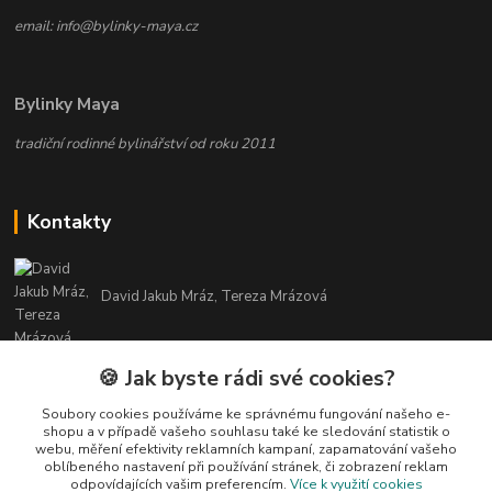
email: info@bylinky-maya.cz
Bylinky Maya
tradiční rodinné bylinářství od roku 2011
Kontakty
David Jakub Mráz, Tereza Mrázová
info@bylinky-maya.cz
🍪 Jak byste rádi své cookies?
Soubory cookies používáme ke správnému fungování našeho e-
shopu a v případě vašeho souhlasu také ke sledování statistik o
webu, měření efektivity reklamních kampaní, zapamatování vašeho
oblíbeného nastavení při používání stránek, či zobrazení reklam
odpovídajících vašim preferencím.
Více k využití cookies