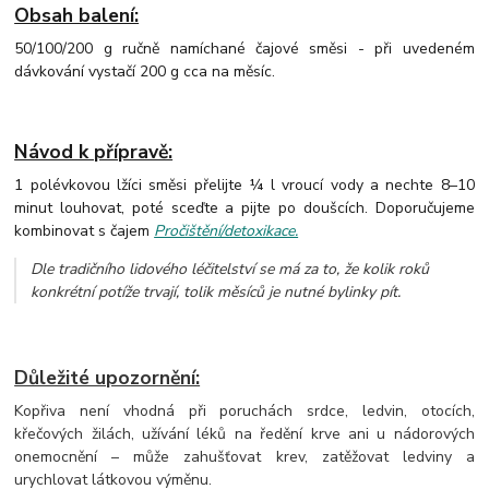
Obsah balení:
50/100/200 g ručně namíchané čajové směsi - při uvedeném
dávkování vystačí 200 g cca na měsíc.
Návod k přípravě:
1 polévkovou lžíci směsi přelijte ¼ l vroucí vody a nechte 8–10
minut louhovat, poté sceďte a pijte po doušcích. Doporučujeme
kombinovat s čajem
Pročištění/detoxikace.
Dle tradičního lidového léčitelství se má za to, že kolik roků
konkrétní potíže trvají, tolik měsíců je nutné bylinky pít.
Důležité upozornění:
Kopřiva není vhodná při poruchách srdce, ledvin, otocích,
křečových žilách, užívání léků na ředění krve ani u nádorových
onemocnění – může zahušťovat krev, zatěžovat ledviny a
urychlovat látkovou výměnu.