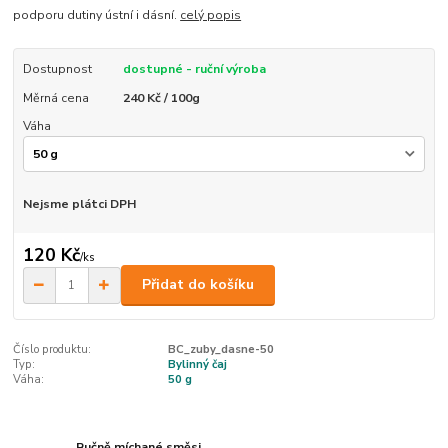
podporu dutiny ústní i dásní.
celý popis
Dostupnost
dostupné - ruční výroba
Měrná cena
240 Kč / 100g
Váha
Nejsme plátci DPH
120 Kč
/
ks
Přidat do košíku
Číslo produktu:
BC_zuby_dasne-50
Typ:
Bylinný čaj
Váha:
50 g
Ručně míchané směsi