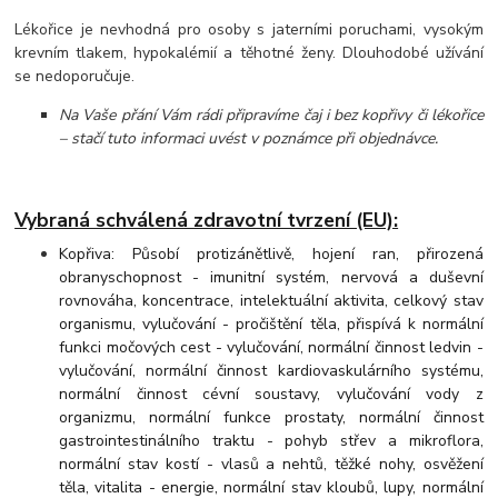
Lékořice je nevhodná pro osoby s jaterními poruchami, vysokým
krevním tlakem, hypokalémií a těhotné ženy. Dlouhodobé užívání
se nedoporučuje.
Na Vaše přání Vám rádi připravíme čaj i bez kopřivy či lékořice
– stačí tuto informaci uvést v poznámce při objednávce.
Vybraná schválená zdravotní tvrzení (EU):
Kopřiva: Působí protizánětlivě, hojení ran, přirozená
obranyschopnost - imunitní systém, nervová a duševní
rovnováha, koncentrace, intelektuální aktivita, celkový stav
organismu, vylučování - pročištění těla, přispívá k normální
funkci močových cest - vylučování, normální činnost ledvin -
vylučování, normální činnost kardiovaskulárního systému,
normální činnost cévní soustavy, vylučování vody z
organizmu, normální funkce prostaty, normální činnost
gastrointestinálního traktu - pohyb střev a mikroflora,
normální stav kostí - vlasů a nehtů, těžké nohy, osvěžení
těla, vitalita - energie, normální stav kloubů, lupy, normální