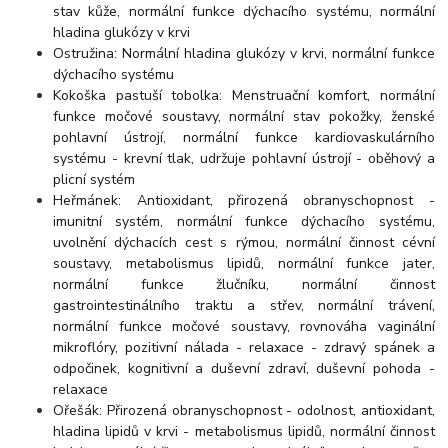
stav kůže, normální funkce dýchacího systému, normální
hladina glukózy v krvi
Ostružina: Normální hladina glukózy v krvi, normální funkce
dýchacího systému
Kokoška pastuší tobolka: Menstruační komfort, normální
funkce močové soustavy, normální stav pokožky, ženské
pohlavní ústrojí, normální funkce kardiovaskulárního
systému - krevní tlak, udržuje pohlavní ústrojí - oběhový a
plicní systém
Heřmánek: Antioxidant, přirozená obranyschopnost -
imunitní systém, normální funkce dýchacího systému,
uvolnění dýchacích cest s rýmou, normální činnost cévní
soustavy, metabolismus lipidů, normální funkce jater,
normální funkce žlučníku, normální činnost
gastrointestinálního traktu a střev, normální trávení,
normální funkce močové soustavy, rovnováha vaginální
mikroflóry, pozitivní nálada - relaxace - zdravý spánek a
odpočinek, kognitivní a duševní zdraví, duševní pohoda -
relaxace
Ořešák: Přirozená obranyschopnost - odolnost, antioxidant,
hladina lipidů v krvi - metabolismus lipidů, normální činnost