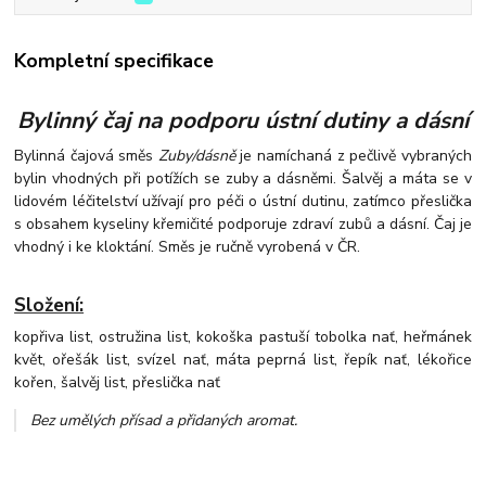
Kompletní specifikace
Bylinný čaj na podporu ústní dutiny a dásní
Bylinná čajová směs
Zuby/dásně
je namíchaná z pečlivě vybraných
bylin vhodných při potížích se zuby a dásněmi. Šalvěj a máta se v
lidovém léčitelství užívají pro péči o ústní dutinu, zatímco přeslička
s obsahem kyseliny křemičité podporuje zdraví zubů a dásní. Čaj je
vhodný i ke kloktání. Směs je ručně vyrobená v ČR.
Složení:
kopřiva list, ostružina list, kokoška pastuší tobolka nať, heřmánek
květ, ořešák list, svízel nať, máta peprná list, řepík nať, lékořice
kořen, šalvěj list, přeslička nať
Bez umělých přísad a přidaných aromat
.