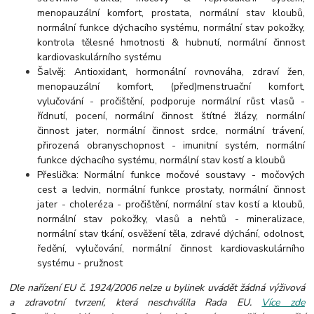
menopauzální komfort, prostata, normální stav kloubů,
normální funkce dýchacího systému, normální stav pokožky,
kontrola tělesné hmotnosti & hubnutí, normální činnost
kardiovaskulárního systému
Šalvěj: Antioxidant, hormonální rovnováha, zdraví žen,
menopauzální komfort, (před)menstruační komfort,
vylučování - pročištění, podporuje normální růst vlasů -
řídnutí, pocení, normální činnost štítné žlázy, normální
činnost jater, normální činnost srdce, normální trávení,
přirozená obranyschopnost - imunitní systém, normální
funkce dýchacího systému, normální stav kostí a kloubů
Přeslička: Normální funkce močové soustavy - močových
cest a ledvin, normální funkce prostaty, normální činnost
jater - choleréza - pročištění, normální stav kostí a kloubů,
normální stav pokožky, vlasů a nehtů - mineralizace,
normální stav tkání, osvěžení těla, zdravé dýchání, odolnost,
ředění, vylučování, normální činnost kardiovaskulárního
systému - pružnost
Dle nařízení EU č. 1924/2006 nelze u bylinek uvádět žádná výživová
a zdravotní tvrzení, která neschválila Rada EU.
Více zde