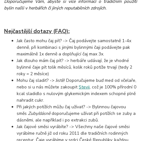
Doporučujeme Vám, abyste si více informací o tradičním použití
bylin našli v herbářích či jiných reputabilních zdrojích.
Nejčastější dotazy (FAQ):
Jak často mohu čaj pít? -> Čaj podávejte samostatně 1-4x
denně, při kombinaci s jinými bylinnými čaji
podávejte pak
maximálně 1x denně a doplňující čaj max 3x.
Jak dlouho mám čaj pít? -> herbáře udávají, že je vhodné
bylinné čaje pít tolik měsíců, kolik roků potíže trvají (tedy 2
roky = 2 měsíce)
Mohu čaj sladit? -> Jistě! Doporučujeme buď med od včelaře,
nebo si u nás můžete zakoupit
Stevii
, což je 100% přírodní 0
kcal sladidlo s nulovým glykemickým indexem schopné plně
nahradit cukr.
Při jakých potížích můžu čaj užívat? -> Bylinnou čajovou
směs
Zuby/dásně
doporučujeme užívat při potížích se zuby a
dásněmi, ale například i po extrakci zubů.
Jak čajové směsi vyrábíte? -> Všechny naše čajové směsi
vyrábíme ručně již od roku 2011 dle tradičních rodinných
receptur. Čaje vyrábíme v srdci České Republiky, každou