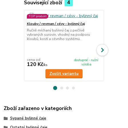
Související zboží
4
TOP produkt
TOP produkt
Klouby / revman / cévy - bylinný čaj
Žaludek/tráv
Ručně míchaný bylinný čaj z pečlivě
vybraných surovin, vhodný na podporu
bylinný čaj
kloubů, kostí a cévního systému.
Ručně míchan
vybraných su
trávení i při 
cena od
cena od
dostupné - ruční
120 Kč
120 Kč
výroba
/
ks
/
ks
Zvolit variantu
Zboží zařazeno v kategoriích
Sypané bylinné čaje
Ostatní bylinné čaje