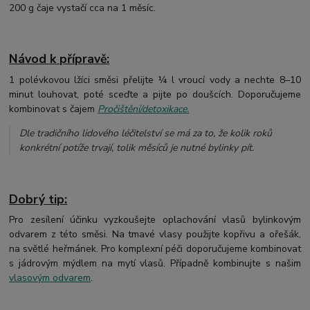
200 g čaje vystačí cca na 1 měsíc.
Návod k přípravě:
1 polévkovou lžíci směsi přelijte ¼ l vroucí vody a nechte 8–10
minut louhovat, poté sceďte a pijte po doušcích. Doporučujeme
kombinovat s čajem
Pročištění/detoxikace.
Dle tradičního lidového léčitelství se má za to, že kolik roků
konkrétní potíže trvají, tolik měsíců je nutné bylinky pít.
Dobrý tip:
Pro zesílení účinku vyzkoušejte oplachování vlasů bylinkovým
odvarem z této směsi. Na tmavé vlasy použijte kopřivu a ořešák,
na světlé heřmánek. Pro komplexní péči doporučujeme kombinovat
s jádrovým mýdlem na mytí vlasů. Případně kombinujte s našim
vlasovým odvarem
.