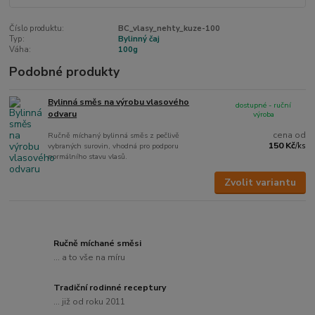
Číslo produktu:
BC_vlasy_nehty_kuze-100
Typ:
Bylinný čaj
Váha:
100g
Podobné produkty
Bylinná směs na výrobu vlasového
dostupné - ruční
odvaru
výroba
cena od
Ručně míchaný bylinná směs z pečlivě
150 Kč
vybraných surovin, vhodná pro podporu
/
ks
normálního stavu vlasů.
Zvolit variantu
Ručně míchané směsi
... a to vše na míru
Tradiční rodinné receptury
... již od roku 2011