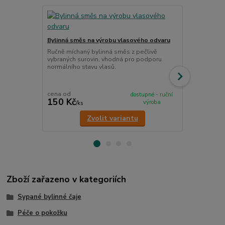
TOP produkt
Bylinná směs na výrobu vlasového odvaru
Pročištění/d
Ručně míchaný bylinná směs z pečlivě
Ručně míchan
vybraných surovin, vhodná pro podporu
vybraných su
normálního stavu vlasů.
bylinné kúry,
organismu.
cena od
cena od
dostupné - ruční
150 Kč
120 Kč
výroba
/
ks
/
ks
Zvolit variantu
Zboží zařazeno v kategoriích
Sypané bylinné čaje
Péče o pokožku