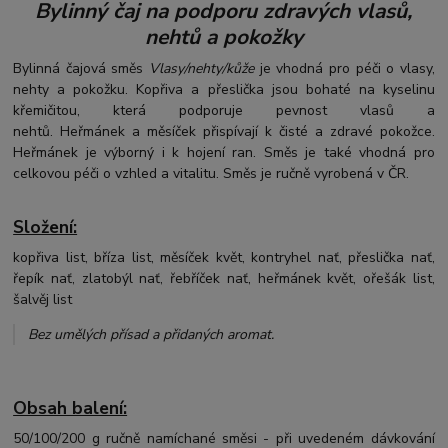
Bylinný čaj na podporu zdravých vlasů,
nehtů a pokožky
Bylinná čajová směs
Vlasy/nehty/kůže
je vhodná pro péči o vlasy,
nehty a pokožku. Kopřiva a přeslička jsou bohaté na kyselinu
křemičitou, která podporuje pevnost vlasů a
nehtů. Heřmánek a měsíček přispívají k čisté a zdravé pokožce.
Heřmánek je výborný i k hojení ran. Směs je také vhodná pro
celkovou péči o vzhled a vitalitu. Směs je ručně vyrobená v ČR.
Složení:
kopřiva list, bříza list, měsíček květ, kontryhel nať, přeslička nať,
řepík nať, zlatobýl nať, řebříček nať, heřmánek květ, ořešák list,
šalvěj list
Bez umělých přísad a přidaných aromat
.
Obsah balení:
50/100/200 g ručně namíchané směsi - při uvedeném dávkování