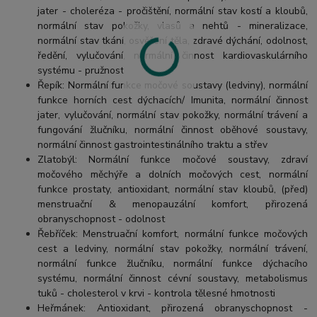
jater - choleréza - pročištění, normální stav kostí a kloubů,
normální stav pokožky, vlasů a nehtů - mineralizace,
normální stav tkání, osvěžení těla, zdravé dýchání, odolnost,
ředění, vylučování, normální činnost kardiovaskulárního
systému - pružnost
Řepík: Normální funkce močové soustavy (ledviny), normální
funkce horních cest dýchacích/ Imunita, normální činnost
jater, vylučování, normální stav pokožky, normální trávení a
fungování žlučníku, normální činnost oběhové soustavy,
normální činnost gastrointestinálního traktu a střev
Zlatobýl: Normální funkce močové soustavy, zdraví
močového měchýře a dolních močových cest, normální
funkce prostaty, antioxidant, normální stav kloubů, (před)
menstruační & menopauzální komfort, přirozená
obranyschopnost - odolnost
Řebříček: Menstruační komfort, normální funkce močových
cest a ledviny, normální stav pokožky, normální trávení,
normální funkce žlučníku, normální funkce dýchacího
systému, normální činnost cévní soustavy, metabolismus
tuků - cholesterol v krvi - kontrola tělesné hmotnosti
Heřmánek: Antioxidant, přirozená obranyschopnost -