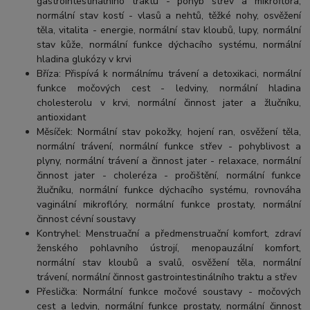
gastrointestinálního traktu - pohyb střev a mikroflora,
normální stav kostí - vlasů a nehtů, těžké nohy, osvěžení
těla, vitalita - energie, normální stav kloubů, lupy, normální
stav kůže, normální funkce dýchacího systému, normální
hladina glukózy v krvi
Bříza: Přispívá k normálnímu trávení a detoxikaci, normální
funkce močových cest - ledviny, normální hladina
cholesterolu v krvi, normální činnost jater a žlučníku,
antioxidant
Měsíček: Normální stav pokožky, hojení ran, osvěžení těla,
normální trávení, normální funkce střev - pohyblivost a
plyny, normální trávení a činnost jater - relaxace, normální
činnost jater - choleréza - pročištění, normální funkce
žlučníku, normální funkce dýchacího systému, rovnováha
vaginální mikroflóry, normální funkce prostaty, normální
činnost cévní soustavy
Kontryhel: Menstruační a předmenstruační komfort, zdraví
ženského pohlavního ústrojí, menopauzální komfort,
normální stav kloubů a svalů, osvěžení těla, normální
trávení, normální činnost gastrointestinálního traktu a střev
Přeslička: Normální funkce močové soustavy - močových
cest a ledvin, normální funkce prostaty, normální činnost