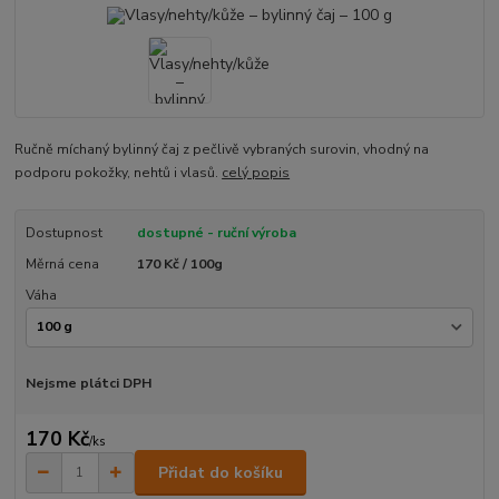
Ručně míchaný bylinný čaj z pečlivě vybraných surovin, vhodný na
podporu pokožky, nehtů i vlasů.
celý popis
Dostupnost
dostupné - ruční výroba
Měrná cena
170 Kč / 100g
Váha
Nejsme plátci DPH
170 Kč
/
ks
Přidat do košíku