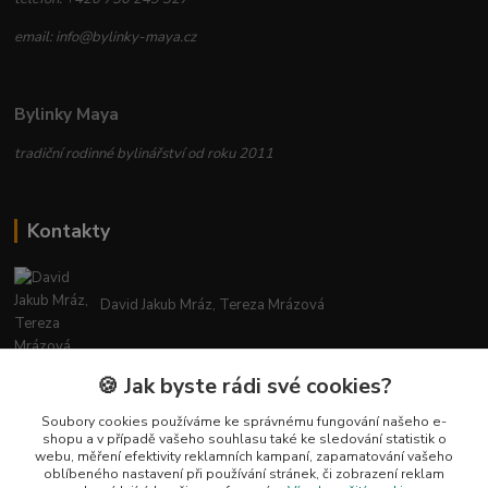
email: info@bylinky-maya.cz
Bylinky Maya
tradiční rodinné bylinářství od roku 2011
Kontakty
David Jakub Mráz, Tereza Mrázová
info@bylinky-maya.cz
🍪 Jak byste rádi své cookies?
Soubory cookies používáme ke správnému fungování našeho e-
shopu a v případě vašeho souhlasu také ke sledování statistik o
webu, měření efektivity reklamních kampaní, zapamatování vašeho
oblíbeného nastavení při používání stránek, či zobrazení reklam