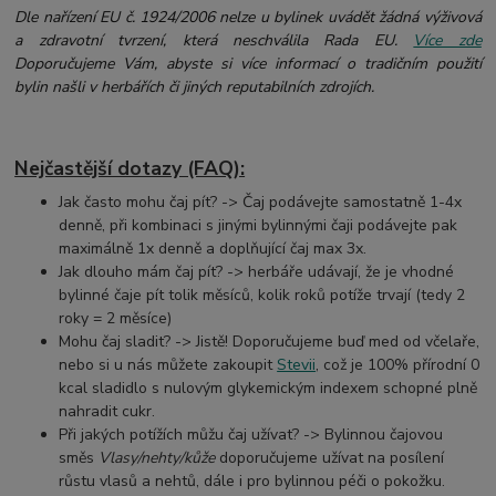
Dle nařízení EU č. 1924/2006 nelze u bylinek uvádět žádná výživová
a zdravotní tvrzení, která neschválila Rada EU.
Více zde
Doporučujeme Vám, abyste si více informací o tradičním použití
bylin našli v herbářích či jiných reputabilních zdrojích.
Nejčastější dotazy (FAQ):
Jak často mohu čaj pít? -> Čaj podávejte samostatně 1-4x
denně, při kombinaci s jinými bylinnými čaji
podávejte pak
maximálně 1x denně a doplňující čaj max 3x.
Jak dlouho mám čaj pít? -> herbáře udávají, že je vhodné
bylinné čaje pít tolik měsíců, kolik roků potíže trvají (tedy 2
roky = 2 měsíce)
Mohu čaj sladit? -> Jistě! Doporučujeme buď med od včelaře,
nebo si u nás můžete zakoupit
Stevii
, což je 100% přírodní 0
kcal sladidlo s nulovým glykemickým indexem schopné plně
nahradit cukr.
Při jakých potížích můžu čaj užívat? -> Bylinnou čajovou
směs
Vlasy/nehty/kůže
doporučujeme užívat na posílení
růstu vlasů a nehtů, dále i pro bylinnou péči o pokožku.