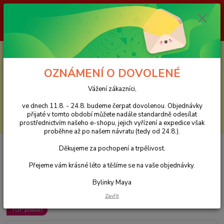
Vážení zákazníci, ve dnech 11.8. - 24.8. budeme čerpat dovolenou.
Objednávky přijaté v tomto období můžete nadále standardně odesílat
prostřednictvím našeho e-shopu, jejich vyřízení a expedice však proběhne
až po našem návratu (tedy od 24.8.). Děkujeme za pochopení a trpělivost.
0
ks
CZK
za
0 Kč
OZNÁMENÍ O DOVOLENÉ
Menu
Vážení zákazníci,
ve dnech 11.8. - 24.8. budeme čerpat dovolenou. Objednávky
přijaté v tomto období můžete nadále standardně odesílat
Hledat
prostřednictvím našeho e-shopu, jejich vyřízení a expedice však
proběhne až po našem návratu (tedy od 24.8.).
Úvod
Sypané bylinné čaje
Ostatní bylinné čaje
Vlasy/nehty/kůže –
Děkujeme za pochopení a trpělivost.
bylinný čaj – 100 g
Přejeme vám krásné léto a těšíme se na vaše objednávky.
Vlasy/nehty/kůže – bylinný čaj –
Bylinky Maya
100 g
Zavřít
TOP produkt