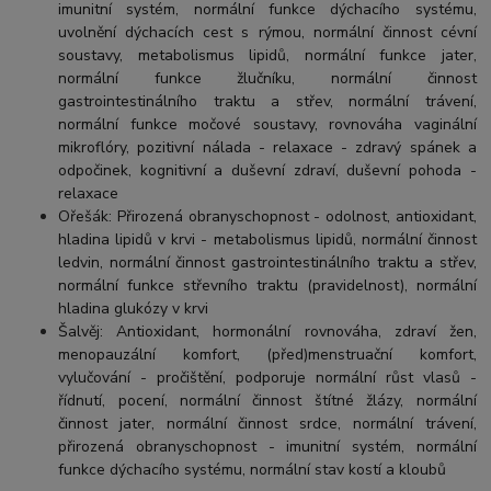
imunitní systém, normální funkce dýchacího systému,
uvolnění dýchacích cest s rýmou, normální činnost cévní
soustavy, metabolismus lipidů, normální funkce jater,
normální funkce žlučníku, normální činnost
gastrointestinálního traktu a střev, normální trávení,
normální funkce močové soustavy, rovnováha vaginální
mikroflóry, pozitivní nálada - relaxace - zdravý spánek a
odpočinek, kognitivní a duševní zdraví, duševní pohoda -
relaxace
Ořešák: Přirozená obranyschopnost - odolnost, antioxidant,
hladina lipidů v krvi - metabolismus lipidů, normální činnost
ledvin, normální činnost gastrointestinálního traktu a střev,
normální funkce střevního traktu (pravidelnost), normální
hladina glukózy v krvi
Šalvěj: Antioxidant, hormonální rovnováha, zdraví žen,
menopauzální komfort, (před)menstruační komfort,
vylučování - pročištění, podporuje normální růst vlasů -
řídnutí, pocení, normální činnost štítné žlázy, normální
činnost jater, normální činnost srdce, normální trávení,
přirozená obranyschopnost - imunitní systém, normální
funkce dýchacího systému, normální stav kostí a kloubů