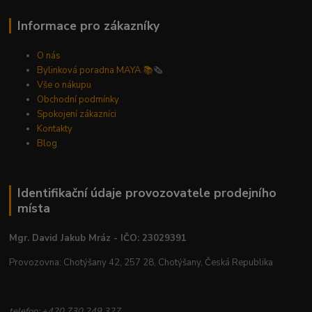
Informace pro zákazníky
O nás
Bylinková poradna MAYA 📚
🗞️
Vše o nákupu
Obchodní podmínky
Spokojení zákazníci
Kontakty
Blog
Identifikační údaje provozovatele prodejního
místa
Mgr. David Jakub Mráz - IČO: 23029391
Provozovna: Chotýšany 42, 257 28, Chotýšany, Česká Republika
telefon: +420 730 249 327