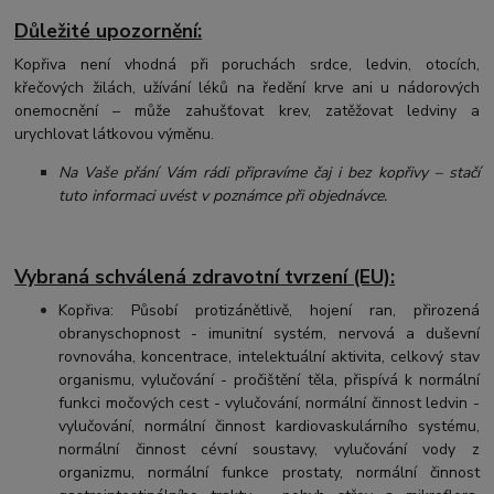
Důležité upozornění:
Kopřiva není vhodná při poruchách srdce, ledvin, otocích,
křečových žilách, užívání léků na ředění krve ani u nádorových
onemocnění – může zahušťovat krev, zatěžovat ledviny a
urychlovat látkovou výměnu.
Na Vaše přání Vám rádi připravíme čaj i bez kopřivy – stačí
tuto informaci uvést v poznámce při objednávce.
Vybraná schválená zdravotní tvrzení (EU):
Kopřiva: Působí protizánětlivě, hojení ran, přirozená
obranyschopnost - imunitní systém, nervová a duševní
rovnováha, koncentrace, intelektuální aktivita, celkový stav
organismu, vylučování - pročištění těla, přispívá k normální
funkci močových cest - vylučování, normální činnost ledvin -
vylučování, normální činnost kardiovaskulárního systému,
normální činnost cévní soustavy, vylučování vody z
organizmu, normální funkce prostaty, normální činnost