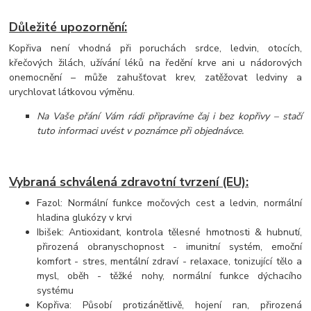
Důležité upozornění:
Kopřiva není vhodná při poruchách srdce, ledvin, otocích,
křečových žilách, užívání léků na ředění krve ani u nádorových
onemocnění – může zahušťovat krev, zatěžovat ledviny a
urychlovat látkovou výměnu.
Na Vaše přání Vám rádi připravíme čaj i bez kopřivy – stačí
tuto informaci uvést v poznámce při objednávce.
Vybraná schválená zdravotní tvrzení (EU):
Fazol: Normální funkce močových cest a ledvin, normální
hladina glukózy v krvi
Ibišek: Antioxidant, kontrola tělesné hmotnosti & hubnutí,
přirozená obranyschopnost - imunitní systém, emoční
komfort - stres, mentální zdraví - relaxace, tonizující tělo a
mysl, oběh - těžké nohy, normální funkce dýchacího
systému
Kopřiva: Působí protizánětlivě, hojení ran, přirozená