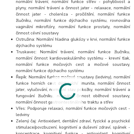
normální trávení, normální funkce střev - pohyblivost a
plyny, normální trávení a činnost jater - relaxace, normální
činnost jater - choleréza - pročištění, normální funkce
žlučníku, normální funkce dýchacího systému, rovnováha
vaginální mikroflóry, normální funkce prostaty, normální
činnost cévní soustavy
Ostružina: Normální hladina glukózy v krvi, normální funkce
dýchacího systému
Truskavec: Normální trávení, normální funkce žlučníku,
normální činnost kardiovaskulárního systému - krevní tlak,
normální funkce močových cest a močové soustavy,
normální funkce dýchacího systému
Řepík: Normální funkce močové soustavy (ledviny), normální
funkce horních cest dýchacích/ Imunita, normální činnost
jater, vylučování, normální stav pokožky, normální trávení a
fungování žlučníku, normální činnost oběhové soustavy,
normální činnost gastrointestinálního traktu a střev
Vřes: Podporuje relaxaci, normální funkce močových cest -
ledviny
Zelený čaj: Antioxidant, dentální zdraví, fyzické a psychické
stimulace/povzbuzení, kognitivní a duševní zdraví, spánek -
koncentrace, kognitivní funkce - antioxidant, kognitivní