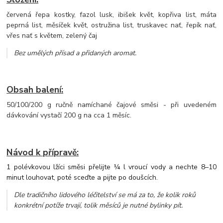
červená řepa kostky, fazol lusk, ibišek květ, kopřiva list, máta
peprná list, měsíček květ, ostružina list, truskavec nať, řepík nať,
vřes nať s květem, zelený čaj
Bez umělých přísad a přidaných aromat
.
Obsah balení:
50/100/200 g ručně namíchané čajové směsi - při uvedeném
dávkování vystačí 200 g na cca 1 měsíc.
Návod k přípravě:
1 polévkovou lžíci směsi přelijte ¼ l vroucí vody a nechte 8–10
minut louhovat, poté sceďte a pijte po doušcích.
Dle tradičního lidového léčitelství se má za to, že kolik roků
konkrétní potíže trvají, tolik měsíců je nutné bylinky pít.