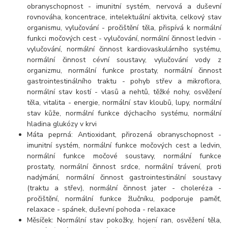
obranyschopnost - imunitní systém, nervová a duševní
rovnováha, koncentrace, intelektuální aktivita, celkový stav
organismu, vylučování - pročištění těla, přispívá k normální
funkci močových cest - vylučování, normální činnost ledvin -
vylučování, normální činnost kardiovaskulárního systému,
normální činnost cévní soustavy, vylučování vody z
organizmu, normální funkce prostaty, normální činnost
gastrointestinálního traktu - pohyb střev a mikroflora,
normální stav kostí - vlasů a nehtů, těžké nohy, osvěžení
těla, vitalita - energie, normální stav kloubů, lupy, normální
stav kůže, normální funkce dýchacího systému, normální
hladina glukózy v krvi
Máta peprná: Antioxidant, přirozená obranyschopnost -
imunitní systém, normální funkce močových cest a ledvin,
normální funkce močové soustavy, normální funkce
prostaty, normální činnost srdce, normální trávení, proti
nadýmání, normální činnost gastrointestinální soustavy
(traktu a střev), normální činnost jater - choleréza -
pročištění, normální funkce žlučníku, podporuje paměť,
relaxace - spánek, duševní pohoda - relaxace
Měsíček: Normální stav pokožky, hojení ran, osvěžení těla,