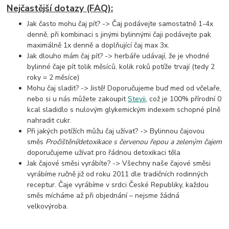
Nejčastější dotazy (FAQ):
Jak často mohu čaj pít? -> Čaj podávejte samostatně 1-4x
denně, při kombinaci s jinými bylinnými čaji
podávejte pak
maximálně 1x denně a doplňující čaj max 3x.
Jak dlouho mám čaj pít? -> herbáře udávají, že je vhodné
bylinné čaje pít tolik měsíců, kolik roků potíže trvají (tedy 2
roky = 2 měsíce)
Mohu čaj sladit? -> Jistě! Doporučujeme buď med od včelaře,
nebo si u nás můžete zakoupit
Stevii
, což je 100% přírodní 0
kcal sladidlo s nulovým glykemickým indexem schopné plně
nahradit cukr.
Při jakých potížích můžu čaj užívat? -> Bylinnou čajovou
směs
Pročištění/detoxikace s červenou řepou a zeleným čajem
doporučujeme užívat pro řádnou detoxikaci těla
Jak čajové směsi vyrábíte? -> Všechny naše čajové směsi
vyrábíme ručně již od roku 2011 dle tradičních rodinných
receptur. Čaje vyrábíme v srdci České Republiky, každou
směs mícháme až při objednání – nejsme žádná
velkovýroba.