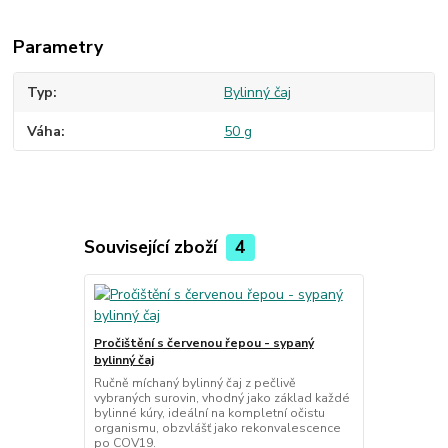
Parametry
Typ
Bylinný čaj
Váha
50 g
Související zboží
4
TOP produkt
Pročištění s červenou řepou - sypaný
Pročištění/d
bylinný čaj
Ručně míchan
vybraných su
Ručně míchaný bylinný čaj z pečlivě
bylinné kúry,
vybraných surovin, vhodný jako základ každé
organismu.
bylinné kúry, ideální na kompletní očistu
organismu, obzvlášť jako rekonvalescence
po COV19.