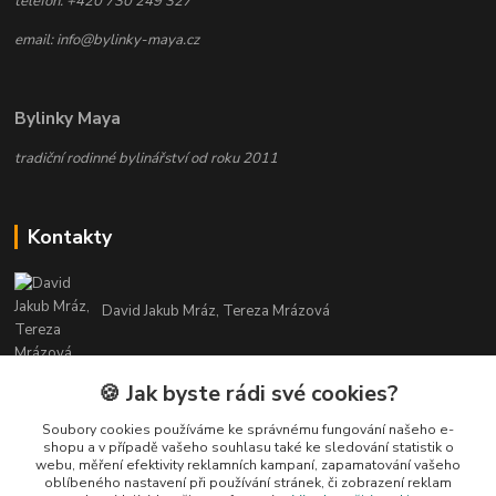
telefon: +420 730 249 327
email: info@bylinky-maya.cz
Bylinky Maya
tradiční rodinné bylinářství od roku 2011
Kontakty
David Jakub Mráz, Tereza Mrázová
info@bylinky-maya.cz
🍪 Jak byste rádi své cookies?
Soubory cookies používáme ke správnému fungování našeho e-
shopu a v případě vašeho souhlasu také ke sledování statistik o
webu, měření efektivity reklamních kampaní, zapamatování vašeho
oblíbeného nastavení při používání stránek, či zobrazení reklam