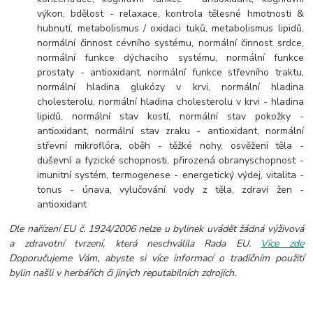
výkon, bdělost - relaxace, kontrola tělesné hmotnosti &
hubnutí, metabolismus / oxidaci tuků, metabolismus lipidů,
normální činnost cévního systému, normální činnost srdce,
normální funkce dýchacího systému, normální funkce
prostaty - antioxidant, normální funkce střevního traktu,
normální hladina glukózy v krvi, normální hladina
cholesterolu, normální hladina cholesterolu v krvi - hladina
lipidů, normální stav kostí, normální stav pokožky -
antioxidant, normální stav zraku - antioxidant, normální
střevní mikroflóra, oběh - těžké nohy, osvěžení těla -
duševní a fyzické schopnosti, přirozená obranyschopnost -
imunitní systém, termogenese - energetický výdej, vitalita -
tonus - únava, vylučování vody z těla, zdraví žen -
antioxidant
Dle nařízení EU č. 1924/2006 nelze u bylinek uvádět žádná výživová
a zdravotní tvrzení, která neschválila Rada EU.
Více zde
Doporučujeme Vám, abyste si více informací o tradičním použití
bylin našli v herbářích či jiných reputabilních zdrojích.