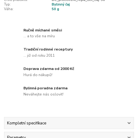
Typ:
Bylinný čaj
Váha:
50 g
Ručně míchané směsi
... a to vše na míru
Tradiční rodinné receptury
... již od roku 2011
Doprava zdarma od 2000 Kč
Hurá do nákupů!
Bylinná poradna zdarma
Neváhejte nás oslovit!
Kompletní specifikace
Parametry