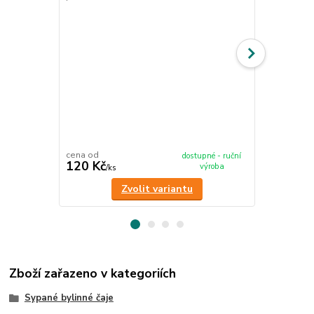
cena od
cena od
dostupné - ruční
120 Kč
120 Kč
výroba
/
ks
/
ks
Zvolit variantu
Zboží zařazeno v kategoriích
Sypané bylinné čaje