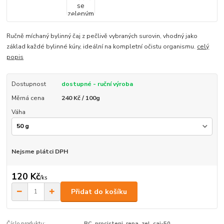
Ručně míchaný bylinný čaj z pečlivě vybraných surovin, vhodný jako
základ každé bylinné kúry, ideální na kompletní očistu organismu.
celý
popis
Dostupnost
dostupné - ruční výroba
Měrná cena
240 Kč / 100g
Váha
Nejsme plátci DPH
120 Kč
/
ks
Přidat do košíku
Číslo produktu:
BC_procisteni_repa_zel_caj-50