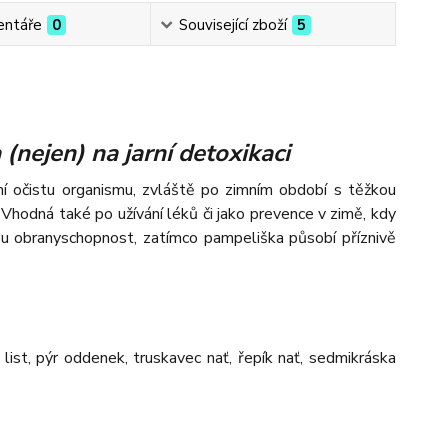
ntáře
0
Související zboží
5
a
(nejen) na jarní detoxikaci
rní očistu organismu, zvláště po zimním období s těžkou
r. Vhodná také po užívání léků či jako prevence v zimě, kdy
u obranyschopnost, zatímco pampeliška působí příznivě
 list, pýr oddenek, truskavec nať, řepík nať, sedmikráska