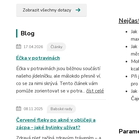
Zobrazit všechny dotazy
Nejčas
Jak
Blog
max
Jak
17.04.2026
Články
měs
Éčka v potravinách
Moh
Éčka v potravinách jsou běžnou součástí
kca
našeho jídelníčku, ale málokdo přesně ví,
Při
co se za nimi skrývá. Tento článek vám
pro
pomůže zorientovat se v potra...
číst celé
Jak
Čaj
08.11.2025
Babské rady
Červené fleky po akné v obličeji a
zácpa - jaké bylinky užívat?
Param
Zdravá pleť začíná zdravým trávením – a