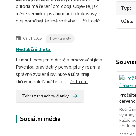
příroda má řešení pro obojí. Objevte, jak
Typ
lněné semínko, psyllium nebo kokosový
olej pomáhají šetrně rozhýbat ...
číst celé
Váha
02.11.2025
Tipy na diety
Redukční dieta
Hubnutí není jen o dietě a omezování jídla.
Souvise
Psychika, pravidelný pohyb, pitný režim a
správně zvolená bylinková kúra hrají
klíčovou roli. Naučte se, j...
číst celé
Pročišt
Zobrazit všechny články
červeno
Ručně mí
vybranýc
Sociální média
každé by
očistu o
cena od