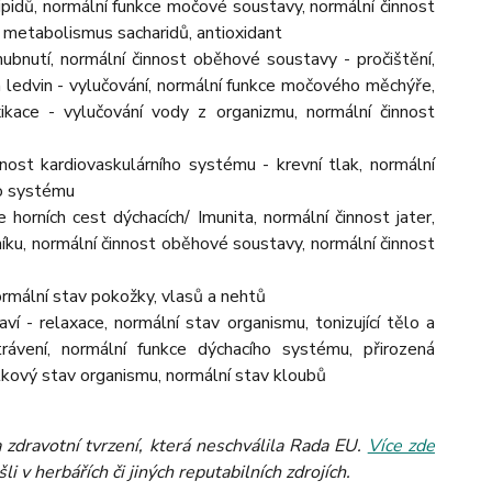
lipidů, normální funkce močové soustavy, normální činnost
e, metabolismus sacharidů, antioxidant
ubnutí, normální činnost oběhové soustavy - pročištění,
 ledvin - vylučování, normální funkce močového měchýře,
ikace - vylučování vody z organizmu, normální činnost
nnost kardiovaskulárního systému - krevní tlak, normální
ho systému
horních cest dýchacích/ Imunita, normální činnost jater,
níku, normální činnost oběhové soustavy, normální činnost
rmální stav pokožky, vlasů a nehtů
ví - relaxace, normální stav organismu, tonizující tělo a
ávení, normální funkce dýchacího systému, přirozená
lkový stav organismu, normální stav kloubů
zdravotní tvrzení, která neschválila Rada EU.
Více zde
 v herbářích či jiných reputabilních zdrojích.