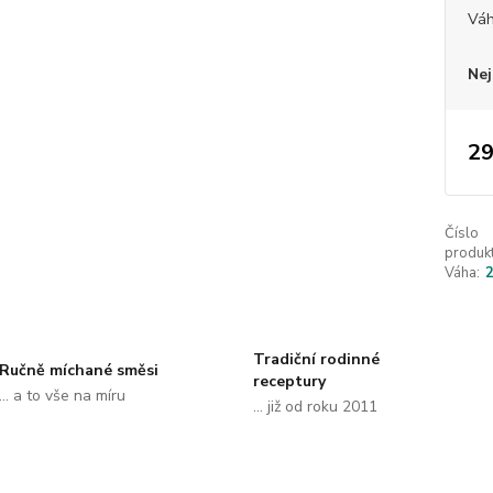
Vá
Nej
29
Číslo
produkt
Váha:
Tradiční rodinné
Ručně míchané směsi
receptury
... a to vše na míru
... již od roku 2011