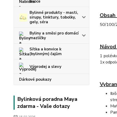
ovoce
Bylinné produkty - masti,
Obsah 
sirupy, tinktury, tobolky,
gely, séra
50/100/20
Byliny a směsi pro domácí
mazlíčky
Návod 
Sítka a konvice k
(bylinným) čajům
1 polévko
1x odpole
Výprodej a slevy
Dárkové poukazy
Vybran
Ibi
Bylinková poradna Maya
str
zdarma - Vaše dotazy
Mat
Pam
15.02.2026