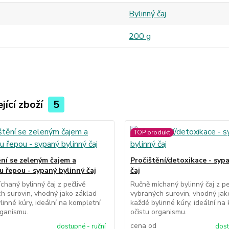
Bylinný čaj
200 g
jící zboží
5
TOP produkt
ění se zeleným čajem a
Pročištění/detoxikace - syp
u řepou - sypaný bylinný čaj
čaj
chaný bylinný čaj z pečlivě
Ručně míchaný bylinný čaj z pe
h surovin, vhodný jako základ
vybraných surovin, vhodný jak
linné kúry, ideální na kompletní
každé bylinné kúry, ideální na
rganismu.
očistu organismu.
cena od
dostupné - ruční
dost