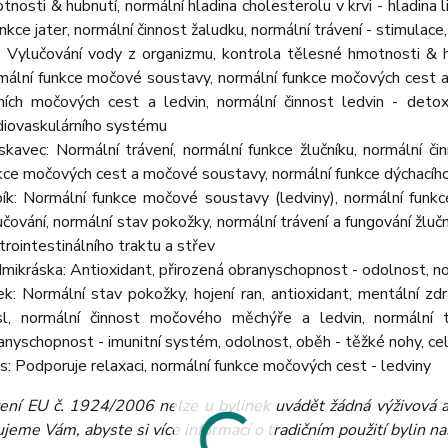
tnosti & hubnutí, normální hladina cholesterolu v krvi - hladina 
unkce jater, normální činnost žaludku, normální trávení - stimulac
: Vylučování vody z organizmu, kontrola tělesné hmotnosti & h
mální funkce močové soustavy, normální funkce močových cest a
ních močových cest a ledvin, normální činnost ledvin - detox
diovaskulárního systému
skavec: Normální trávení, normální funkce žlučníku, normální či
kce močových cest a močové soustavy, normální funkce dýchací
ík: Normální funkce močové soustavy (ledviny), normální funkce 
učování, normální stav pokožky, normální trávení a fungování žluč
trointestinálního traktu a střev
mikráska: Antioxidant, přirozená obranyschopnost - odolnost, no
ek: Normální stav pokožky, hojení ran, antioxidant, mentální zdra
l, normální činnost močového měchýře a ledvin, normální tr
anyschopnost - imunitní systém, odolnost, oběh - těžké nohy, ce
s: Podporuje relaxaci, normální funkce močových cest - ledviny
zení EU č. 1924/2006 nelze u bylinek uvádět žádná výživová a 
eme Vám, abyste si více informací o tradičním použití bylin našli