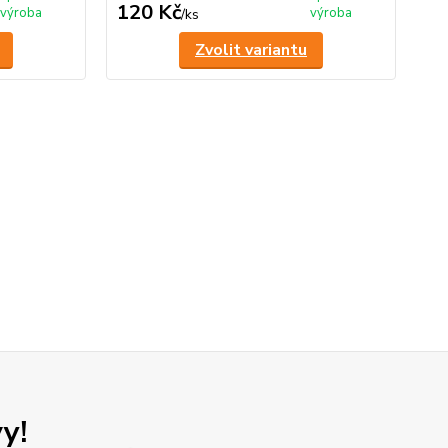
120 Kč
1
výroba
výroba
/
ks
Zvolit variantu
y!