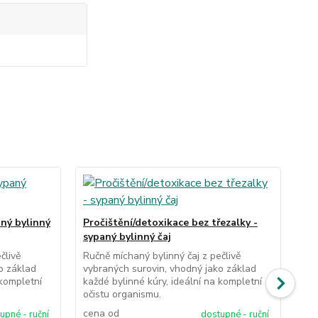
aný bylinný
Pročištění/detoxikace bez třezalky -
Pr
sypaný bylinný čaj
byl
člivě
Ručně míchaný bylinný čaj z pečlivě
Ruč
o základ
vybraných surovin, vhodný jako základ
vyb
 kompletní
každé bylinné kúry, ideální na kompletní
kaž
očistu organismu.
oči
cena od
ce
upné - ruční
dostupné - ruční