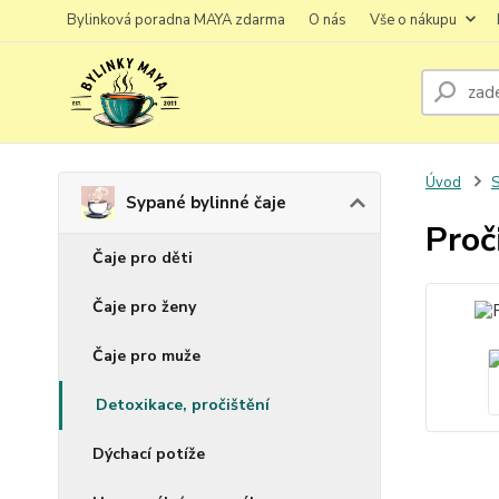
Bylinková poradna MAYA zdarma
O nás
Vše o nákupu
Úvod
S
Sypané bylinné čaje
Proč
Čaje pro děti
Čaje pro ženy
Čaje pro muže
Detoxikace, pročištění
Dýchací potíže