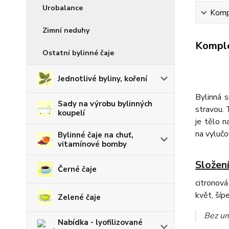
Urobalance
Kompl
Zimní neduhy
Komple
Ostatní bylinné čaje
Jednotlivé byliny, koření
Bylinná
Sady na výrobu bylinných
stravou. 
koupelí
je tělo 
na vylučo
Bylinné čaje na chuť,
vitamínové bomby
Složení
Černé čaje
citronová
květ, šíp
Zelené čaje
Bez um
Nabídka - lyofilizované