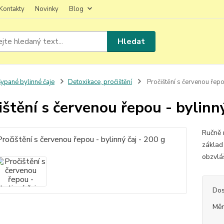
Kontakty
Novinky
Blog
Hledat
ypané bylinné čaje
Detoxikace, pročištění
Pročištění s červenou řepo
ištění s červenou řepou - bylinný
Ručně 
základ
obzvlá
Dos
Měr