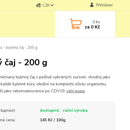
Přihlášení
CZK
0
ks
za
0 Kč
u - bylinný čaj - 200 g
 čaj - 200 g
míchaný bylinný čaj z pečlivě vybraných surovin, vhodný jako
 každé bylinné kúry, ideální na kompletní očistu organismu,
šť jako rekonvalescence po COV19.
celý popis
tupnost
dostupné - ruční výroba
ná cena
145 Kč / 100g