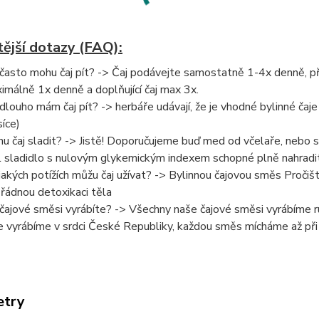
tější dotazy (FAQ):
 často mohu čaj pít? -> Čaj podávejte samostatně 1-4x denně, při 
imálně 1x denně a doplňující čaj max 3x.
 dlouho mám čaj pít? -> herbáře udávají, že je vhodné bylinné čaje 
íce)
u čaj sladit? -> Jistě! Doporučujeme buď med od včelaře, nebo 
l sladidlo s nulovým glykemickým indexem schopné plně nahradit
 jakých potížích můžu čaj užívat? -> Bylinnou čajovou směs Proči
 řádnou detoxikaci těla
 čajové směsi vyrábíte? -> Všechny naše čajové směsi vyrábíme ru
e vyrábíme v srdci České Republiky, každou směs mícháme až při
etry