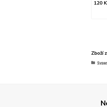
120 K
Zboží 
Sypan
N