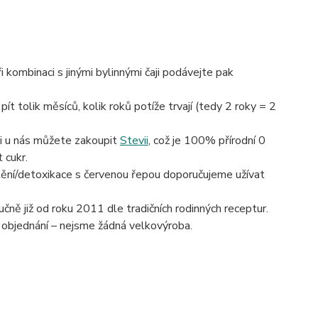
kombinaci s jinými bylinnými čaji
podávejte pak
pít tolik měsíců, kolik roků potíže trvají (tedy 2 roky = 2
si u nás můžete zakoupit
Stevii
, což je 100% přírodní 0
 cukr.
štění/detoxikace s červenou řepou doporučujeme užívat
čně již od roku 2011 dle tradičních rodinných receptur.
 objednání – nejsme žádná velkovýroba.