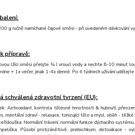
balení:
0 g ručně namíchané čajové směsi - při uvedeném dávkování vys
k přípravě:
vou lžíci směsi přelijte ¼ l vroucí vody a nechte 8-10 minut louh
dne + 1x večer, jinak 1-4x denně. Po 4 týdnech užívání udělejte
á schválená zdravotní tvrzení (EU):
šek: Antioxidant, kontrola tělesné hmotnosti & hubnutí, přiroz
es, mentální zdraví - relaxace, tonizující tělo a mysl, oběh - těž
eřídouška: Normální trávení, normální funkce dýchacího systém
peliška: Působí protizánětlivě, prebiotikum, detoxikace - vyl