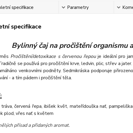
etní specifikace
Parametry
Kome
tní specifikace
Bylinný čaj na pročištění organismu 
 směs
Pročištění/detoxikace s červenou řepou
je ideální pro ja
Tradičně se používá pro pročištění krve, ledvin, plic, střev a jate
namáháno venkovními podněty. Sedmikráska podporuje přirozeno
vání - a tím pádem i pročištění těla.
:
 tráva, červená řepa, ibišek květ, mateřídouška nať, pampeliška
ek plod, vřes nať s květem
ělých přísad a přidaných aromat
.