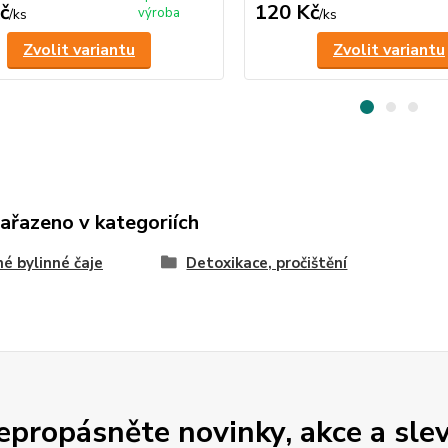
č
120 Kč
výroba
/
ks
/
ks
Zvolit variantu
Zvolit variantu
zařazeno v kategoriích
é bylinné čaje
Detoxikace, pročištění
epropásněte novinky, akce a slev