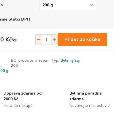
ha
sme plátci DPH
0 Kč
Přidat do košíku
/
ks
BC_procisteni_repa-
Typ:
Bylinný čaj
u:
200
200 g
Doprava zdarma od
Bylinná poradna
2000 Kč
zdarma
Hurá do nákupů!
Neváhejte nás oslovit!