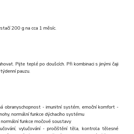
tačí 200 g na cca 1 měsíc.
ovat. Pijte teplé po doušcích. Při kombinaci s jinými čaji
 týdenní pauzu.
ená obranyschopnost - imunitní systém, emoční komfort -
ké nohy, normální funkce dýchacího systému
u, normální funkce močové soustavy
učování, vylučování - pročištění těla, kontrola tělesné