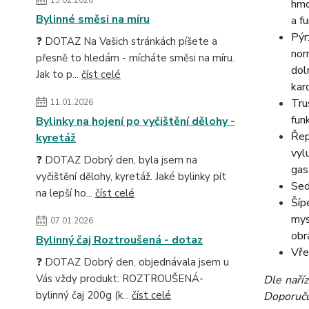
hmo
Bylinné směsi na míru
a f
Pýr
❓ DOTAZ Na Vašich stránkách píšete a
nor
přesně to hledám - mícháte směsi na míru.
dol
Jak to p...
číst celé
kar
Tru
11.01.2026
fun
Bylinky na hojení po vyčištění dělohy -
Řep
kyretáž
vyl
❓ DOTAZ Dobrý den, byla jsem na
gas
vyčištění dělohy, kyretáž. Jaké bylinky pít
Sed
na lepší ho...
číst celé
Šíp
mys
07.01.2026
obr
Bylinný čaj Roztroušená - dotaz
Vře
❓ DOTAZ Dobrý den, objednávala jsem u
Vás vždy produkt: ROZTROUŠENÁ-
Dle naří
bylinný čaj 200g (k...
číst celé
Doporučuj