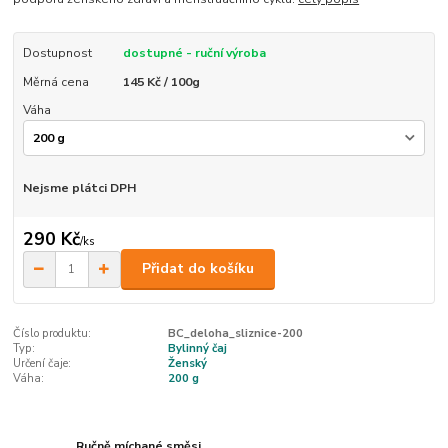
Dostupnost
dostupné - ruční výroba
Měrná cena
145 Kč / 100g
Váha
Nejsme plátci DPH
290 Kč
/
ks
Přidat do košíku
Číslo produktu:
BC_deloha_sliznice-200
Typ:
Bylinný čaj
Určení čaje:
Ženský
Váha:
200 g
Ručně míchané směsi