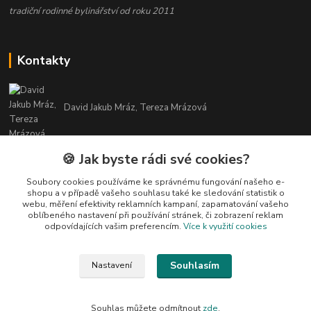
tradiční rodinné bylinářství od roku 2011
Kontakty
David Jakub Mráz, Tereza Mrázová
info@bylinky-maya.cz
🍪 Jak byste rádi své cookies?
Soubory cookies používáme ke správnému fungování našeho e-
shopu a v případě vašeho souhlasu také ke sledování statistik o
webu, měření efektivity reklamních kampaní, zapamatování vašeho
oblíbeného nastavení při používání stránek, či zobrazení reklam
odpovídajících vašim preferencím.
Více k využití cookies
Upravit sběr cookies.
Souhlasím
Nastavení
Všechny texty a fotografie u produktů jsou vlastnictvím BYLINKY MAYA. Nelze
je bez souhlasu kopírovat ani publikovat!
Souhlas můžete odmítnout
zde
.