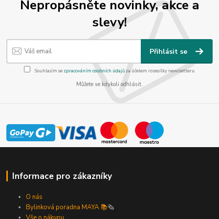
Nepropásněte novinky, akce a
slevy!
Přihlásit se
Souhlasím se
zpracováním osobních údajů
za účelem rozesílky newsletteru.
Můžete se kdykoli odhlásit.
Informace pro zákazníky
O nás
Bylinková poradna MAYA 📚
🗞️
Vše o nákupu