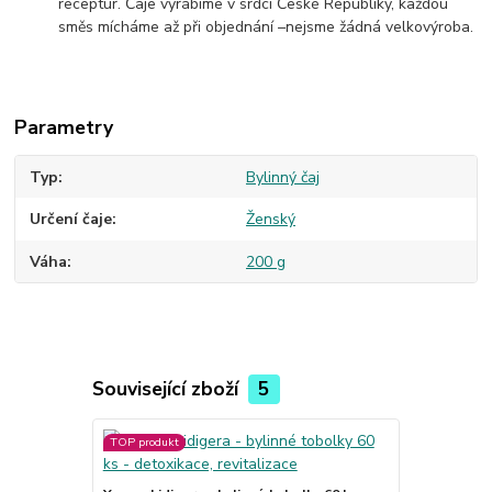
receptur. Čaje vyrábíme v srdci České Republiky, každou
směs mícháme až při objednání –nejsme žádná velkovýroba.
Parametry
Typ
Bylinný čaj
Určení čaje
Ženský
Váha
200 g
Související zboží
5
TOP produkt
TOP produkt