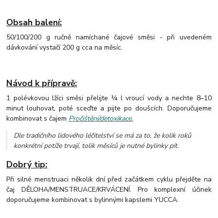
Obsah balení:
50/100/
200 g ručně namíchané čajové směsi - při uvedeném
dávkování vystačí 200 g cca na měsíc.
Návod k přípravě:
1 polévkovou lžíci směsi přelijte ¼ l vroucí vody a nechte 8–10
minut louhovat, poté sceďte a pijte po doušcích. Doporučujeme
kombinovat s čajem
Pročištění/detoxikace.
Dle tradičního lidového léčitelství se má za to, že kolik roků
konkrétní potíže trvají, tolik měsíců je nutné bylinky pít.
Dobrý tip:
Při silné menstruaci několik dní před začátkem cyklu přejděte na
čaj DĚLOHA/MENSTRUACE/KRVÁCENÍ. Pro komplexní účinek
doporučujeme kombinovat s bylinnými kapslemi YUCCA.