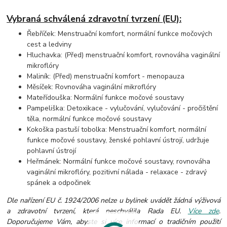
Vybraná schválená zdravotní tvrzení (EU):
Řebříček: Menstruační komfort, normální funkce močových
cest a ledviny
Hluchavka: (Před) menstruační komfort, rovnováha vaginální
mikroflóry
Maliník: (Před) menstruační komfort - menopauza
Měsíček: Rovnováha vaginální mikroflóry
Mateřídouška: Normální funkce močové soustavy
Pampeliška: Detoxikace - vylučování, vylučování - pročištění
těla, normální funkce močové soustavy
Kokoška pastuší tobolka: Menstruační komfort, normální
funkce močové soustavy, ženské pohlavní ústrojí, udržuje
pohlavní ústrojí
Heřmánek: Normální funkce močové soustavy, rovnováha
vaginální mikroflóry, pozitivní nálada - relaxace - zdravý
spánek a odpočinek
Dle nařízení EU č. 1924/2006 nelze u bylinek uvádět žádná výživová
a zdravotní tvrzení, která neschválila Rada EU.
Více zde
.
Doporučujeme Vám, abyste si více informací o tradičním použití