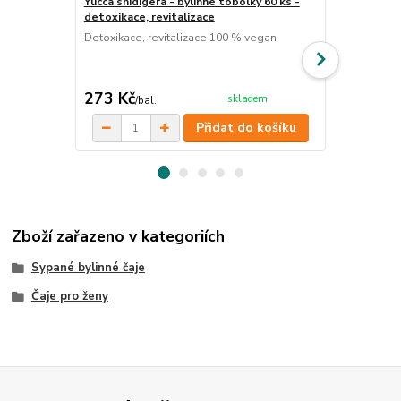
Yucca shidigera - bylinné tobolky 60 ks -
Děloha a men
detoxikace, revitalizace
Ručně míchan
vybraných su
Detoxikace, revitalizace 100 % vegan
menstruací, 
ženského poh
cena od
273 Kč
120 Kč
skladem
/
bal.
/
ks
Přidat do košíku
Zboží zařazeno v kategoriích
Sypané bylinné čaje
Čaje pro ženy