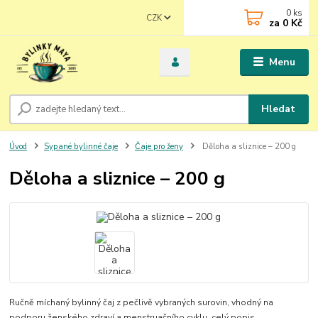
0
ks
CZK
za
0 Kč
Menu
Hledat
Úvod
Sypané bylinné čaje
Čaje pro ženy
Děloha a sliznice – 200 g
Děloha a sliznice – 200 g
Ručně míchaný bylinný čaj z pečlivě vybraných surovin, vhodný na
podporu ženského zdraví a menstruačního cyklu.
celý popis