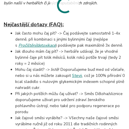
bylin našli v herbářích či jiných reputabilních zdrojích.
Nejčastější dotazy (FAQ):
Jak často mohu čaj pít? -> Čaj podávejte samostatně 1-4x
denně, při kombinaci s jinými bylinnými čaji (nejlépe
s
Pročištění/detoxikace
) podávejte pak maximálně 3x denně.
Jak dlouho mám čaj pít? -> herbáře udávají, že je vhodné
bylinné čaje pít tolik měsíců, kolik roků potíže trvají (tedy 2
roky = 2 měsíce)
Mohu čaj sladit? -> Jistě! Doporučujeme buď med od včelaře,
nebo si u nás můžete zakoupit
Stevii
, což je 100% přírodní 0
kcal sladidlo s nulovým glykemickým indexem schopné plně
nahradit cukr.
Při jakých potížích můžu čaj užívat? -> Směs Děloha/sliznice
doporučujeme užívat pro udržení zdraví ženského
pohlavního ústrojí, nebo také pro podporu regenerace po
porodu
Jak čajové směsi vyrábíte? -> Všechny naše čajové směsi
vyrábíme ručně již od roku 2011 dle tradičních rodinných