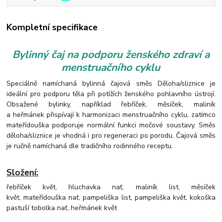
Kompletní specifikace
Bylinný čaj na podporu ženského zdraví a
menstruačního cyklu
Speciálně namíchaná bylinná čajová směs Děloha/sliznice je
ideální pro podporu těla při potížích ženského pohlavního ústrojí.
Obsažené bylinky, například řebříček, měsíček, maliník
a heřmánek přispívají k harmonizaci menstruačního cyklu, zatímco
mateřídouška podporuje normální funkci močové soustavy. Směs
děloha/sliznice je vhodná i pro regeneraci po porodu.
Čajová směs
je ručně namíchaná dle tradičního rodinného receptu.
Složení:
řebříček květ, hluchavka nať, maliník list, měsíček
květ, mateřídouška nať, pampeliška list, pampeliška květ, kokoška
pastuší tobolka nať, heřmánek květ