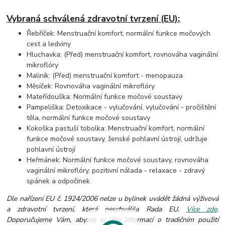
Vybraná schválená zdravotní tvrzení (EU):
Řebříček: Menstruační komfort, normální funkce močových
cest a ledviny
Hluchavka: (Před) menstruační komfort, rovnováha vaginální
mikroflóry
Maliník: (Před) menstruační komfort - menopauza
Měsíček: Rovnováha vaginální mikroflóry
Mateřídouška: Normální funkce močové soustavy
Pampeliška: Detoxikace - vylučování, vylučování - pročištění
těla, normální funkce močové soustavy
Kokoška pastuší tobolka: Menstruační komfort, normální
funkce močové soustavy, ženské pohlavní ústrojí, udržuje
pohlavní ústrojí
Heřmánek: Normální funkce močové soustavy, rovnováha
vaginální mikroflóry, pozitivní nálada - relaxace - zdravý
spánek a odpočinek
Dle nařízení EU č. 1924/2006 nelze u bylinek uvádět žádná výživová
a zdravotní tvrzení, která neschválila Rada EU.
Více zde
.
Doporučujeme Vám, abyste si více informací o tradičním použití