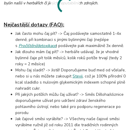
bylin našli v herbářích či jiných reputabilních zdrojích.
Nejčastější dotazy (FAQ):
Jak často mohu čaj pít? -> Čaj podávejte samostatně 1-4x
denně, při kombinaci s jinými bylinnými čaji (nejlépe
s
Pročištění/detoxikace
) podávejte pak maximálně 3x denně.
Jak dlouho mám čaj pít? -> herbáře udávají, že je vhodné
bylinné čaje pít tolik měsíců, kolik roků potíže trvají (tedy 2
roky = 2 měsíce)
Mohu čaj sladit? -> Jistě! Doporučujeme buď med od včelaře,
nebo si u nás můžete zakoupit
Stevii
, což je 100% přírodní 0
kcal sladidlo s nulovým glykemickým indexem schopné plně
nahradit cukr.
Při jakých potížích můžu čaj užívat? -> Směs Děloha/sliznice
doporučujeme užívat pro udržení zdraví ženského
pohlavního ústrojí, nebo také pro podporu regenerace po
porodu
Jak čajové směsi vyrábíte? -> Všechny naše čajové směsi
vyrábíme ručně již od roku 2011 dle tradičních rodinných