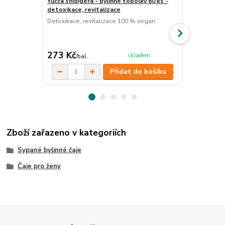
Yucca shidigera - bylinné tobolky 60 ks -
Děloha a men
detoxikace, revitalizace
Ručně míchan
vybraných su
Detoxikace, revitalizace 100 % vegan
menstruací, 
ženského poh
cena od
273 Kč
120 Kč
skladem
/
bal.
/
ks
Přidat do košíku
Zboží zařazeno v kategoriích
Sypané bylinné čaje
Čaje pro ženy