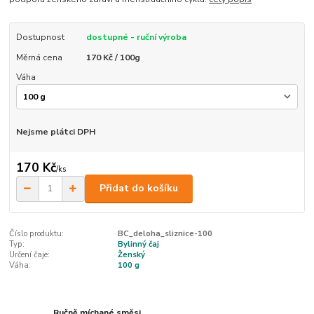
Dostupnost
dostupné - ruční výroba
Měrná cena
170 Kč / 100g
Váha
Nejsme plátci DPH
170 Kč
/
ks
Přidat do košíku
Číslo produktu:
BC_deloha_sliznice-100
Typ:
Bylinný čaj
Určení čaje:
Ženský
Váha:
100 g
Ručně míchané směsi