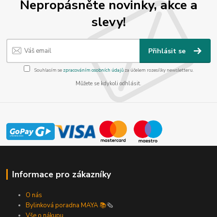
Nepropásněte novinky, akce a
slevy!
Přihlásit se
Souhlasím se
zpracováním osobních údajů
za účelem rozesílky newsletteru.
Můžete se kdykoli odhlásit.
Informace pro zákazníky
O nás
Bylinková poradna MAYA 📚
🗞️
Vše o nákupu