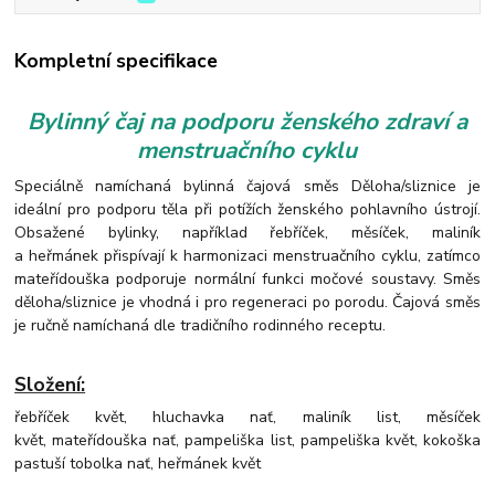
Kompletní specifikace
Bylinný čaj na podporu ženského zdraví a
menstruačního cyklu
Speciálně namíchaná bylinná čajová směs Děloha/sliznice je
ideální pro podporu těla při potížích ženského pohlavního ústrojí.
Obsažené bylinky, například řebříček, měsíček, maliník
a heřmánek přispívají k harmonizaci menstruačního cyklu, zatímco
mateřídouška podporuje normální funkci močové soustavy. Směs
děloha/sliznice je vhodná i pro regeneraci po porodu.
Čajová směs
je ručně namíchaná dle tradičního rodinného receptu.
Složení:
řebříček květ, hluchavka nať, maliník list, měsíček
květ, mateřídouška nať, pampeliška list, pampeliška květ, kokoška
pastuší tobolka nať, heřmánek květ