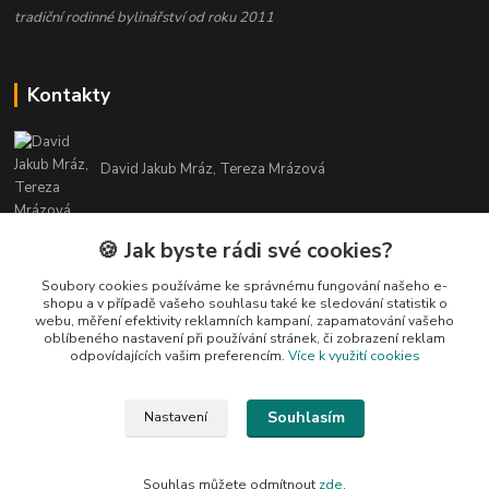
tradiční rodinné bylinářství od roku 2011
Kontakty
David Jakub Mráz, Tereza Mrázová
info@bylinky-maya.cz
🍪 Jak byste rádi své cookies?
Soubory cookies používáme ke správnému fungování našeho e-
shopu a v případě vašeho souhlasu také ke sledování statistik o
webu, měření efektivity reklamních kampaní, zapamatování vašeho
oblíbeného nastavení při používání stránek, či zobrazení reklam
odpovídajících vašim preferencím.
Více k využití cookies
Upravit sběr cookies.
Souhlasím
Nastavení
Všechny texty a fotografie u produktů jsou vlastnictvím BYLINKY MAYA. Nelze
je bez souhlasu kopírovat ani publikovat!
Souhlas můžete odmítnout
zde
.