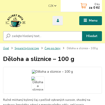
0
ks
CZK
za
0 Kč
Menu
Hledat
Úvod
Sypané bylinné čaje
Čaje pro ženy
Děloha a sliznice – 100 g
Děloha a sliznice – 100 g
Ručně míchaný bylinný čaj z pečlivě vybraných surovin, vhodný na
podporu ženského zdraví a menstruačního cyklu.
celý popis