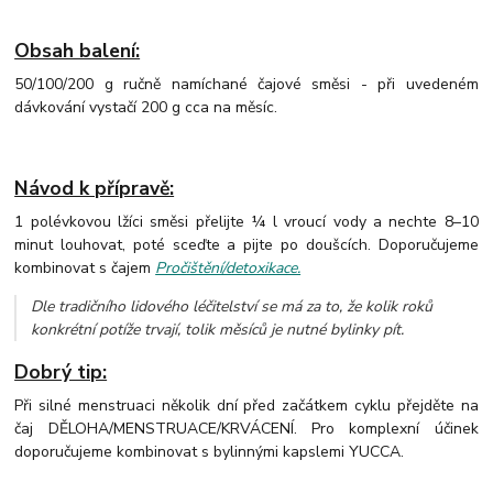
Obsah balení:
50/100/
200 g ručně namíchané čajové směsi - při uvedeném
dávkování vystačí 200 g cca na měsíc.
Návod k přípravě:
1 polévkovou lžíci směsi přelijte ¼ l vroucí vody a nechte 8–10
minut louhovat, poté sceďte a pijte po doušcích. Doporučujeme
kombinovat s čajem
Pročištění/detoxikace.
Dle tradičního lidového léčitelství se má za to, že kolik roků
konkrétní potíže trvají, tolik měsíců je nutné bylinky pít.
Dobrý tip:
Při silné menstruaci několik dní před začátkem cyklu přejděte na
čaj DĚLOHA/MENSTRUACE/KRVÁCENÍ. Pro komplexní účinek
doporučujeme kombinovat s bylinnými kapslemi YUCCA.