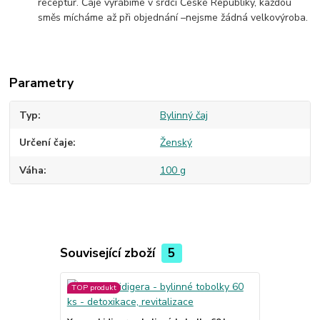
receptur. Čaje vyrábíme v srdci České Republiky, každou
směs mícháme až při objednání –nejsme žádná velkovýroba.
Parametry
Typ
Bylinný čaj
Určení čaje
Ženský
Váha
100 g
Související zboží
5
TOP produkt
TOP produkt