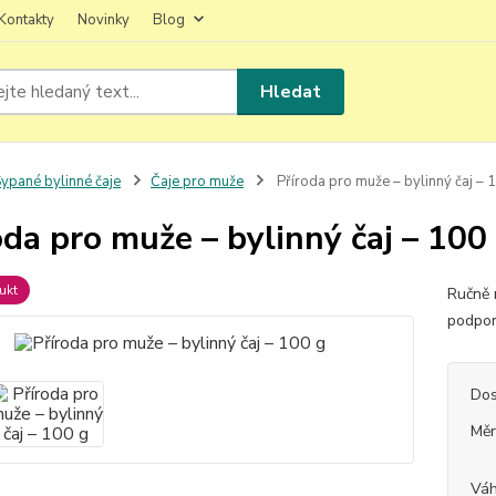
Kontakty
Novinky
Blog
Hledat
ypané bylinné čaje
Čaje pro muže
Příroda pro muže – bylinný čaj – 
oda pro muže – bylinný čaj – 100
ukt
Ručně 
podpor
Dos
Měr
Vá