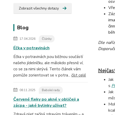
osv
Vře
Zobrazit všechny dotazy
Záz
imu
čin
Blog
běh
17.04.2026
Články
Dle naří
Éčka v potravinách
Doporučuj
Éčka v potravinách jsou běžnou součástí
našeho jídelníčku, ale málokdo přesně ví,
co se za nimi skrývá. Tento článek vám
Nejčas
pomůže zorientovat se v potra...
číst celé
Jak
s
P
08.11.2025
Babské rady
Jak
měs
Červené fleky po akné v obličeji a
Moh
zácpa - jaké bylinky užívat?
kca
Zdravá pleť začíná zdravým trávením – a