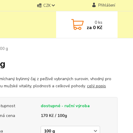
Přihlášení
CZK
0
ks
za
0 Kč
100 g
 g
míchaný bylinný čaj z pečlivě vybraných surovin, vhodný pro
u mužské vitality, plodnosti a celkové pohody.
celý popis
tupnost
dostupné - ruční výroba
ná cena
170 Kč / 100g
ha