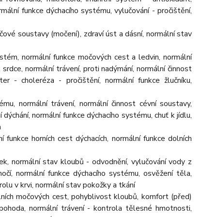
ormální funkce dýchacího systému, vylučování - pročištění,
čové soustavy (močení), zdraví úst a dásní, normální stav
ystém, normální funkce močových cest a ledvin, normální
srdce, normální trávení, proti nadýmání, normální činnost
ter - choleréza - pročištění, normální funkce žlučníku,
tému, normální trávení, normální činnost cévní soustavy,
í dýchání, normální funkce dýchacího systému, chuť k jídlu,
m
 funkce horních cest dýchacích, normální funkce dolních
nek, normální stav kloubů - odvodnění, vylučování vody z
očí, normální funkce dýchacího systému, osvěžení těla,
olu v krvi, normální stav pokožky a tkání
olních močových cest, pohyblivost kloubů, komfort (před)
pohoda, normální trávení - kontrola tělesné hmotnosti,