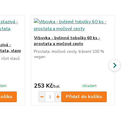
TO
Vrbovka - bylinné tobolky 60 ks -
Moč
prostata a močové cesty
čaj
zivá -
tata, vlasy
Prostata, močové cesty, trávení 100 %
Ruč
vegan
vyb
 růst vlasů
moč
mo
byl
ce
253 Kč
1
adem
skladem
/
bal.
košíku
Přidat do košíku