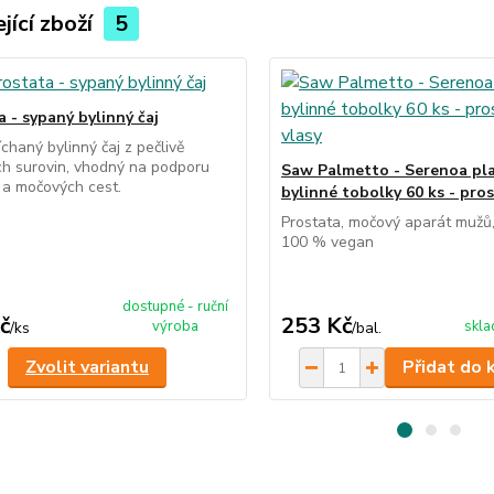
jící zboží
5
 - sypaný bylinný čaj
chaný bylinný čaj z pečlivě
h surovin, vhodný na podporu
Saw Palmetto - Serenoa pla
 a močových cest.
bylinné tobolky 60 ks - pros
Prostata, močový aparát mužů,
100 % vegan
dostupné - ruční
č
253 Kč
výroba
skl
/
ks
/
bal.
Zvolit variantu
Přidat do 