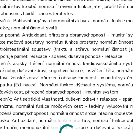
mální stav kloubů, normální trávení a funkce jater, pročištění, n
abolismus lipidů - cholesterol v krvi
vičník: Pohlavní orgány a hormonální aktivita, normální funkce mo
ožky, normální činnost svalů
a peprná: Antioxidant, přirozená obranyschopnost - imunitní s
kce močové soustavy, normální funkce prostaty, normální činnost 
trointestinální soustavy (traktu a střev), normální činnost ja
poruje paměť, relaxace - spánek, duševní pohoda - relaxace
ečník asijský: Léčení, normální činnost kardiovaskulárního sys
ké nohy, duševní zdraví, kognitivní funkce, osvěžení těla, normáln
lavní ženské zdraví, přirozená obranyschopnost - imunitní systé
patka (Echinacea): Normální funkce dýchacího systému, normální
ových cest, přirozená obranyschopnost - imunitní systém
ebník: Antiseptické vlastnosti, duševní zdraví / relaxace - spá
anizmu, normální funkce močových cest - ledviny, vylučování m
rozená obranyschopnost, normální činnost srdce, hladina cholester
ovka: Antioxidant, normální funkce prostaty, normální funkce d
struační, menopauzální komfort, relaxace a duševní a fyzická 