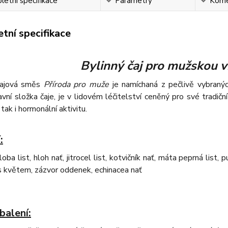
etní specifikace
Parametry
Kome
tní specifikace
Bylinný čaj pro mužskou v
čajová směs
Příroda pro muže
je namíchaná z pečlivě vybraných
avní složka čaje, je v lidovém léčitelství ceněný pro své tradiční
tak i hormonální aktivitu.
:
oba list, hloh nať, jitrocel list, kotvičník nať, máta peprná list,
s květem, zázvor oddenek, echinacea nať
balení: