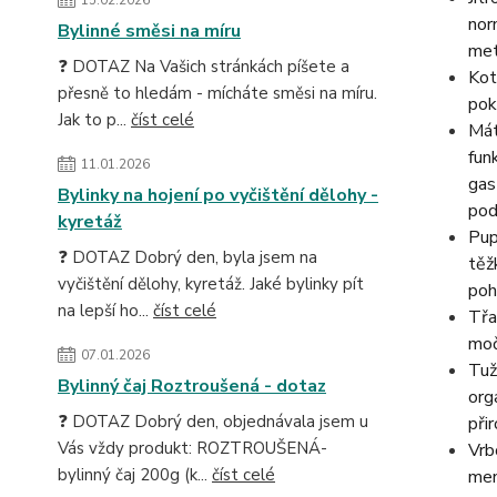
nor
Bylinné směsi na míru
met
❓ DOTAZ Na Vašich stránkách píšete a
Kot
přesně to hledám - mícháte směsi na míru.
pok
Jak to p...
číst celé
Mát
fun
11.01.2026
gas
Bylinky na hojení po vyčištění dělohy -
pod
kyretáž
Pup
❓ DOTAZ Dobrý den, byla jsem na
těž
vyčištění dělohy, kyretáž. Jaké bylinky pít
poh
na lepší ho...
číst celé
Třa
moč
07.01.2026
Tuž
Bylinný čaj Roztroušená - dotaz
org
❓ DOTAZ Dobrý den, objednávala jsem u
při
Vás vždy produkt: ROZTROUŠENÁ-
Vrb
bylinný čaj 200g (k...
číst celé
men