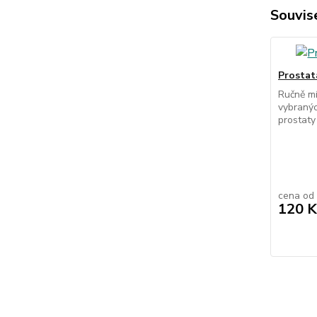
Souvise
Prostata
Ručně mí
vybranýc
prostaty
cena od
120 K