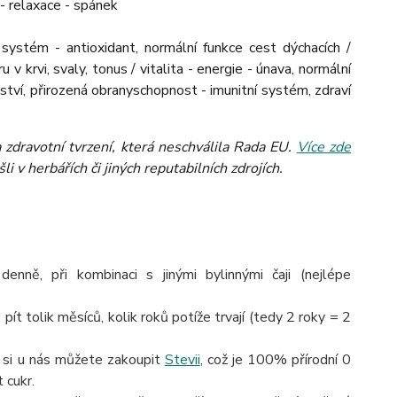
 - relaxace - spánek
í systém - antioxidant, normální funkce cest dýchacích /
v krvi, svaly, tonus / vitalita - energie - únava, normální
ství, přirozená obranyschopnost - imunitní systém, zdraví
zdravotní tvrzení, která neschválila Rada EU.
Více zde
 v herbářích či jiných reputabilních zdrojích.
nně, při kombinaci s jinými bylinnými čaji (nejlépe
pít tolik měsíců, kolik roků potíže trvají (tedy 2 roky = 2
o si u nás můžete zakoupit
Stevii
, což je 100% přírodní 0
 cukr.