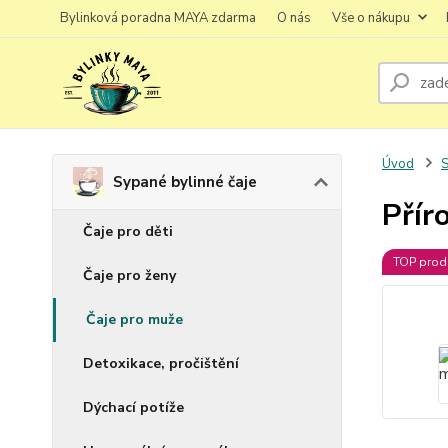
Bylinková poradna MAYA zdarma
O nás
Vše o nákupu
Úvod
S
Sypané bylinné čaje
Přír
Čaje pro děti
TOP prod
Čaje pro ženy
Čaje pro muže
Detoxikace, pročištění
Dýchací potíže