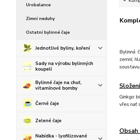
Kompl
Urobalance
Zimní neduhy
Komple
Ostatní bylinné čaje
Jednotlivé byliny, koření
Bylinná 
zemní, hl
Sady na výrobu bylinných
soustavu 
koupelí
Bylinné čaje na chuť,
Složení
vitamínové bomby
Ginkgo bil
Černé čaje
vřes nať 
Zelené čaje
Obsah 
Nabídka - lyofilizované