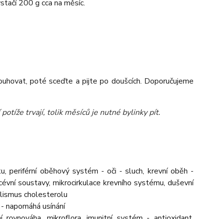
tačí 200 g cca na měsíc.
louhovat, poté sceďte a pijte po doušcích. Doporučujeme
potíže trvají, tolik měsíců je nutné bylinky pít.
u, periférní oběhový systém - oči - sluch, krevní oběh -
 cévní soustavy, mikrocirkulace krevního systému, duševní
lismus cholesterolu
 - napomáhá usínání
ní rovnováha, mikroflora, imunitní systém - antioxidant,