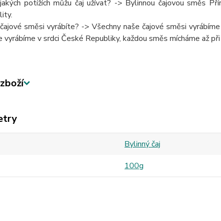
 jakých potížích můžu čaj užívat? -> Bylinnou čajovou směs P
lity.
 čajové směsi vyrábíte? -> Všechny naše čajové směsi vyrábíme r
e vyrábíme v srdci České Republiky, každou směs mícháme až při
zboží
etry
Bylinný čaj
100g