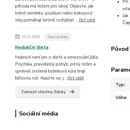
Při
příroda má řešení pro obojí. Objevte, jak
vita
lněné semínko, psyllium nebo kokosový
Jak
olej pomáhají šetrně rozhýbat ...
číst celé
Čaj
02.11.2025
Tipy na diety
Redukční dieta
Původ 
Hubnutí není jen o dietě a omezování jídla.
Psychika, pravidelný pohyb, pitný režim a
Param
správně zvolená bylinková kúra hrají
klíčovou roli. Naučte se, j...
číst celé
Typ
Zobrazit všechny články
Váha
Sociální média