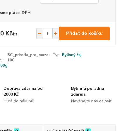
sme plátci DPH
0 Kč
Přidat do košíku
/
ks
BC_priroda_pro_muze-
Typ:
Bylinný čaj
u:
100
100g
Doprava zdarma od
Bylinná poradna
2000 Kč
zdarma
Hurá do nákupů!
Neváhejte nás oslovit!