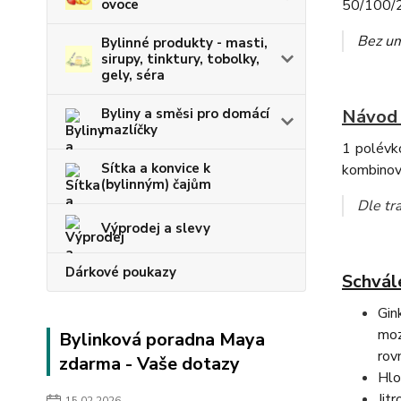
ovoce
50/100/20
Bez um
Bylinné produkty - masti,
sirupy, tinktury, tobolky,
gely, séra
Byliny a směsi pro domácí
Návod 
mazlíčky
1 polévko
Sítka a konvice k
kombinov
(bylinným) čajům
Dle tra
Výprodej a slevy
Dárkové poukazy
Schvále
Gin
moz
Bylinková poradna Maya
rov
zdarma - Vaše dotazy
Hlo
Jit
15.02.2026