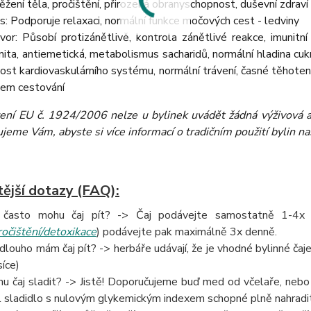
ěžení těla, pročištění, přirozená obranyschopnost, duševní zdraví
s: Podporuje relaxaci, normální funkce močových cest - ledviny
vor: Působí protizánětlivě, kontrola zánětlivé reakce, imunitn
nita, antiemetická, metabolismus sacharidů, normální hladina cukru 
nost kardiovaskulárního systému, normální trávení, časné těhoten
em cestování
zení EU č. 1924/2006 nelze u bylinek uvádět žádná výživová a 
eme Vám, abyste si více informací o tradičním použití bylin našli
tější dotazy (FAQ):
 často mohu čaj pít? -> Čaj podávejte samostatně 1-4x de
ročištění/detoxikace
) podávejte pak maximálně 3x denně.
 dlouho mám čaj pít? -> herbáře udávají, že je vhodné bylinné čaje 
íce)
u čaj sladit? -> Jistě! Doporučujeme buď med od včelaře, neb
l sladidlo s nulovým glykemickým indexem schopné plně nahradit