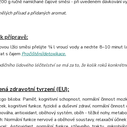
0 g ručně namíchané čajové směsi - při uvedeném dávkování vys
ělých přísad a přidaných aromat
.
k přípravě:
vou lžíci směsi přelijte ¼ l vroucí vody a nechte 8–10 minut 
at s čajem
Pročištění/detoxikace.
dičního lidového léčitelství se má za to, že kolik roků konkrétní 
ná zdravotní tvrzení (EU):
kgo biloba: Paměť, kognitivní schopnost, normální činnost mozk
ek, kognitivní funkce, fyzické a duševní zdraví, normální činnost
nováha, antioxidant, oběhový systém, oběh - těžké nohy, metabo
h: Normální funkce nervové a oběhové soustavy, relaxační účinek
rocel: Antioxidant, normální funkce střevního traktu, mikrobiál