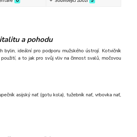
ntáře
0
Související zboží
5
italitu a pohodu
 bylin, ideální pro podporu mužského ústrojí. Kotvičník
 použití, a to jak pro svůj vliv na činnost svalů, močovou
 pupečník asijský nať (gotu kola), tužebník nať, vrbovka nať,