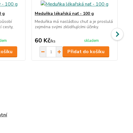
0 g
Meduňka lékařská nať - 100 g
Ča
 působí
Meduňka má nasládlou chuť a je proslulá
Kul
í cesty,
zejména svými zklidňujícími účinky.
za
60 Kč
3
adem
skladem
/
ks
košíku
Přidat do košíku
tní