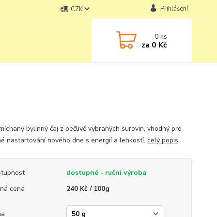
Přihlášení
CZK
0
ks
za
0 Kč
míchaný bylinný čaj z pečlivě vybraných surovin, vhodný pro
né nastartování nového dne s energií a lehkostí.
celý popis
tupnost
dostupné - ruční výroba
ná cena
240 Kč / 100g
ha