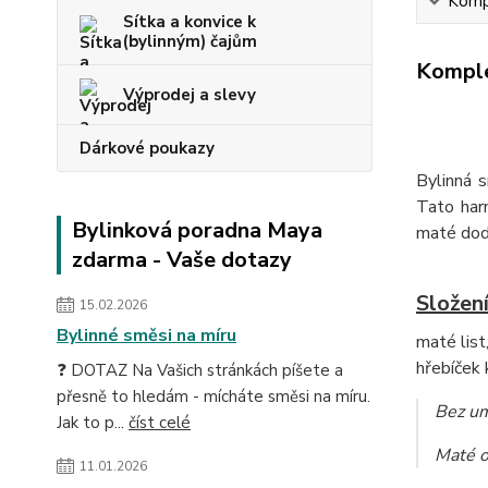
Kompl
Sítka a konvice k
(bylinným) čajům
Komple
Výprodej a slevy
Dárkové poukazy
Bylinná
Tato harm
Bylinková poradna Maya
maté dodá
zdarma - Vaše dotazy
Složení
15.02.2026
Bylinné směsi na míru
maté list
hřebíček 
❓ DOTAZ Na Vašich stránkách píšete a
přesně to hledám - mícháte směsi na míru.
Bez um
Jak to p...
číst celé
Maté o
11.01.2026