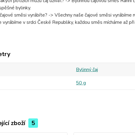
 jakých potížích můžu čaj užívat? -> Bylinnou čajovou směs Ranní 
spěšné bylinky.
 čajové směsi vyrábíte? -> Všechny naše čajové směsi vyrábíme ru
e vyrábíme v srdci České Republiky, každou směs mícháme až při
etry
Bylinný čaj
50 g
jící zboží
5