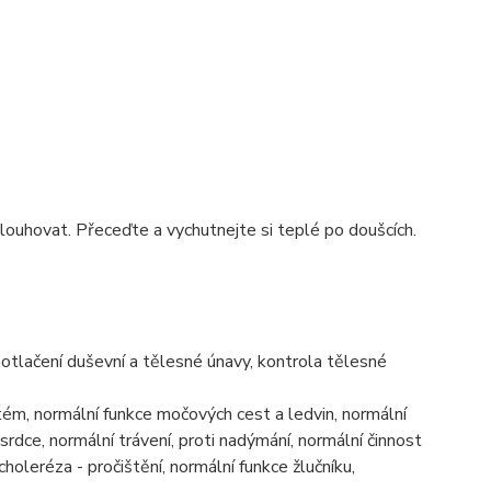
louhovat. Přeceďte a vychutnejte si teplé po doušcích.
potlačení duševní a tělesné únavy, kontrola tělesné
tém, normální funkce močových cest a ledvin, normální
rdce, normální trávení, proti nadýmání, normální činnost
choleréza - pročištění, normální funkce žlučníku,