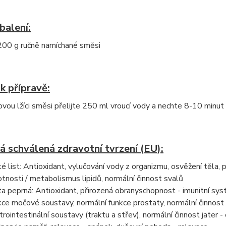
balení:
00 g ručně namíchané směsi
k přípravě:
vou lžíci směsi přelijte 250 ml vroucí vody a nechte 8-10 minut 
á schválená zdravotní tvrzení (EU):
é list: Antioxidant, vylučování vody z organizmu, osvěžení těla, 
tnosti / metabolismus lipidů, normální činnost svalů
a peprná: Antioxidant, přirozená obranyschopnost - imunitní sys
kce močové soustavy, normální funkce prostaty, normální činnost s
trointestinální soustavy (traktu a střev), normální činnost jater - 