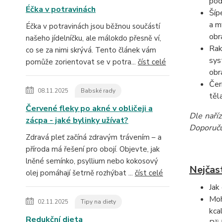
pod
Éčka v potravinách
Šíp
a m
Éčka v potravinách jsou běžnou součástí
obr
našeho jídelníčku, ale málokdo přesně ví,
Rak
co se za nimi skrývá. Tento článek vám
sys
pomůže zorientovat se v potra...
číst celé
obr
Čer
08.11.2025
Babské rady
těl
Červené fleky po akné v obličeji a
Dle naří
zácpa - jaké bylinky užívat?
Doporučuj
Zdravá pleť začíná zdravým trávením – a
příroda má řešení pro obojí. Objevte, jak
lněné semínko, psyllium nebo kokosový
Nejčas
olej pomáhají šetrně rozhýbat ...
číst celé
Jak
Moh
02.11.2025
Tipy na diety
kca
Redukční dieta