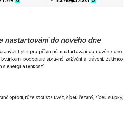
ntáře
0
Související zboží
5
 a nastartování do nového dne
braných bylin pro příjemné nastartování do nového dne.
bylinkami podporuje správné zažívání a trávení, zatímco
 s energií a lehkostí!
anč oplodí, růže stolistá květ, šípek řezaný, šípek slupky,