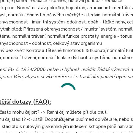
poruje paměť, relaxace - spánek, duševní pohoda - relaxace
ek plod: Normální stav pokožky, hojení ran, antioxidant, mentální z
ysl, normální činnost močového měchýře a ledvin, normální tráven
anyschopnost - imunitní systém, odolnost, oběh - těžké nohy, ce
ytník plod: Přirozená obranyschopnost / imunitní systém, normáln
tému, normální trávení, normální funkce prostaty, energie - tonus 
anyschopnost - odolnost, celkový stav organismu
ný bez květ: Kontrola tělesné hmotnosti & hubnutí, normální funk
a, normální trávení, normální funkce dýchacího systému, normální
zení EU č. 1924/2006 nelze u bylinek uvádět žádná výživová a 
eme Vám, abyste si více informací o tradičním použití bylin našli
tější dotazy (FAQ):
 často mohu čaj pít? -> Ranní čaj můžete pít dle chuti.
u čaj sladit? -> Jistě! Doporučujeme buď med od včelaře, nebo 
l sladidlo s nulovým glykemickým indexem schopné plně nahradit