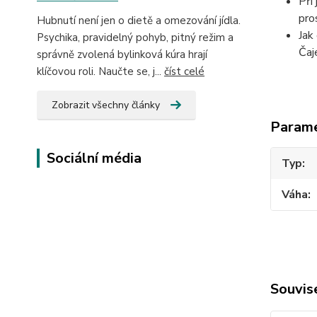
Při
pro
Hubnutí není jen o dietě a omezování jídla.
Jak
Psychika, pravidelný pohyb, pitný režim a
Čaj
správně zvolená bylinková kúra hrají
klíčovou roli. Naučte se, j...
číst celé
Zobrazit všechny články
Param
Sociální média
Typ
Váha
Souvise