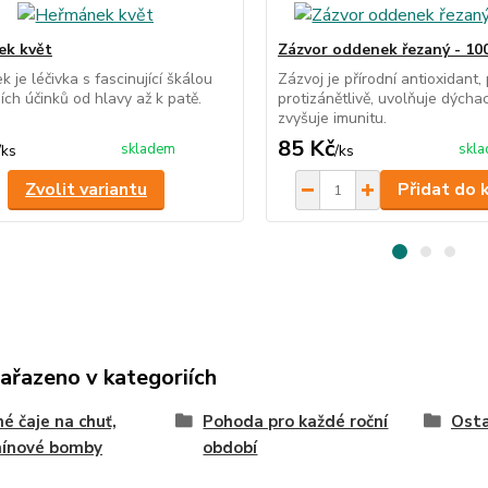
ek květ
Zázvor oddenek řezaný - 10
 je léčivka s fascinující škálou
Zázvoj je přírodní antioxidant,
ích účinků od hlavy až k patě.
protizánětlivě, uvolňuje dýchac
zvyšuje imunitu.
85 Kč
skladem
skl
/
ks
/
ks
Zvolit variantu
Přidat do 
zařazeno v kategoriích
né čaje na chuť,
Pohoda pro každé roční
Osta
mínové bomby
období