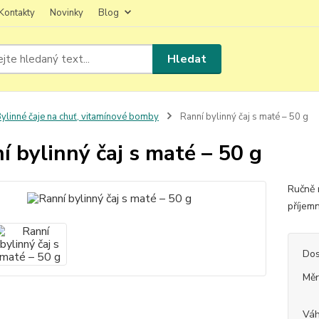
Kontakty
Novinky
Blog
Hledat
ylinné čaje na chuť, vitamínové bomby
Ranní bylinný čaj s maté – 50 g
í bylinný čaj s maté – 50 g
Ručně 
příjem
Dos
Měr
Vá