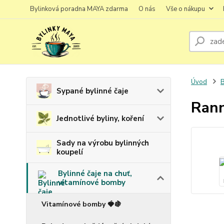
Bylinková poradna MAYA zdarma
O nás
Vše o nákupu
Úvod
B
Sypané bylinné čaje
Rann
Jednotlivé byliny, koření
Sady na výrobu bylinných
koupelí
Bylinné čaje na chuť,
vitamínové bomby
Vitamínové bomby 🍓🍇