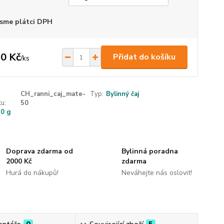
sme plátci DPH
0 Kč
Přidat do košíku
/
ks
CH_ranni_caj_mate-
Typ:
Bylinný čaj
u:
50
50 g
Doprava zdarma od
Bylinná poradna
2000 Kč
zdarma
Hurá do nákupů!
Neváhejte nás oslovit!