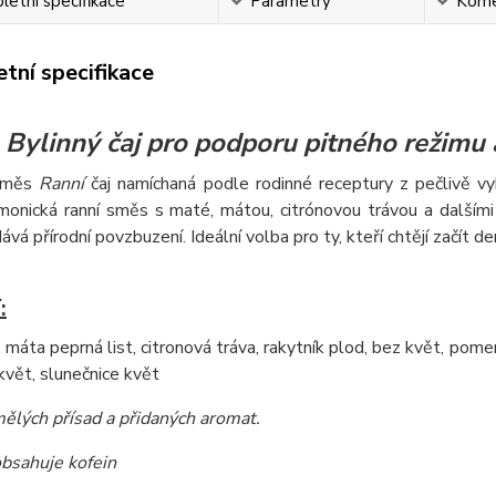
etní specifikace
Parametry
Kome
tní specifikace
Bylinný čaj pro podporu pitného režimu
 směs
Ranní
čaj namíchaná podle rodinné receptury z pečlivě vy
onická ranní směs s maté, mátou, citrónovou trávou a dalšími 
vá přírodní povzbuzení. Ideální volba pro ty, kteří chtějí začít den
:
, máta peprná list, citronová tráva, rakytník plod, bez květ, pomer
květ, slunečnice květ
ělých přísad a přidaných aromat
.
bsahuje kofein