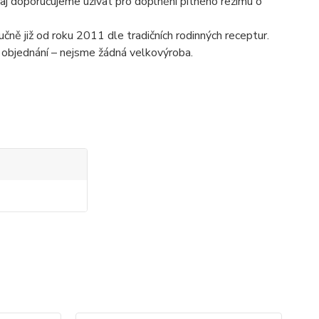
čaj doporučujeme užívat pro doplnění pitného režimu o
čně již od roku 2011 dle tradičních rodinných receptur.
 objednání – nejsme žádná velkovýroba.