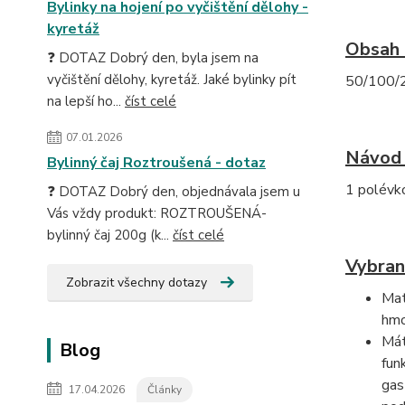
Bylinky na hojení po vyčištění dělohy -
kyretáž
Obsah 
❓ DOTAZ Dobrý den, byla jsem na
vyčištění dělohy, kyretáž. Jaké bylinky pít
50/100/2
na lepší ho...
číst celé
07.01.2026
Návod 
Bylinný čaj Roztroušená - dotaz
1 polévko
❓ DOTAZ Dobrý den, objednávala jsem u
Vás vždy produkt: ROZTROUŠENÁ-
bylinný čaj 200g (k...
číst celé
Vybran
Zobrazit všechny dotazy
Mat
hmo
Mát
Blog
fun
gas
17.04.2026
Články