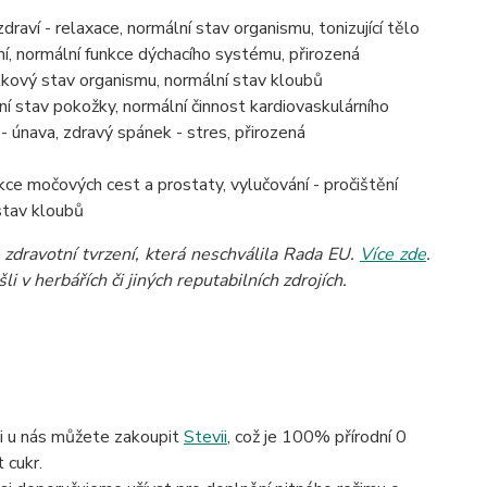
draví - relaxace, normální stav organismu, tonizující tělo
í, normální funkce dýchacího systému, přirozená
lkový stav organismu, normální stav kloubů
í stav pokožky, normální činnost kardiovaskulárního
- únava, zdravý spánek - stres, přirozená
ce močových cest a prostaty, vylučování - pročištění
 stav kloubů
zdravotní tvrzení, která neschválila Rada EU.
Více zde
.
 v herbářích či jiných reputabilních zdrojích.
si u nás můžete zakoupit
Stevii
, což je 100% přírodní 0
 cukr.