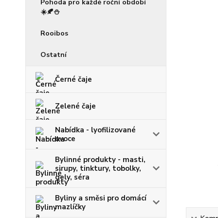
Pohoda pro každé roční období
☀️🍂⛄
Rooibos
Ostatní
Černé čaje
Zelené čaje
Nabídka - lyofilizované
ovoce
Bylinné produkty - masti,
sirupy, tinktury, tobolky,
gely, séra
Byliny a směsi pro domácí
mazlíčky