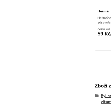
Heřmán
Heřmánek
zdravotn
cena od
59 Kč
Zboží 
Bylin
vita