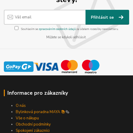
Přihlásit se
Souhlasím se
zpracováním osobních údajů
za účelem rozesílky newsletteru.
Můžete se kdykoli odhlásit.
Informace pro zákazníky
O nás
Bylinková poradna MAYA 📚
🗞️
Vše o nákupu
Obchodní podmínky
Spokojení zákazníci