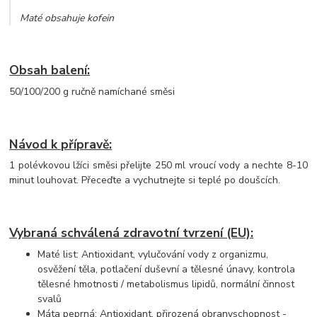
Maté obsahuje kofein
Obsah balení:
50/100/200 g ručně namíchané směsi
Návod k přípravě:
1 polévkovou lžíci směsi přelijte 250 ml vroucí vody a nechte 8-10
minut louhovat. Přeceďte a vychutnejte si teplé po doušcích.
Vybraná schválená zdravotní tvrzení (EU):
Maté list: Antioxidant, vylučování vody z organizmu,
osvěžení těla, potlačení duševní a tělesné únavy, kontrola
tělesné hmotnosti / metabolismus lipidů, normální činnost
svalů
Máta peprná: Antioxidant, přirozená obranyschopnost -