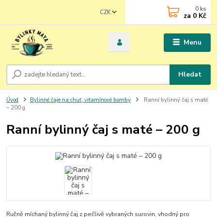
0
ks
CZK
za
0 Kč
Menu
Hledat
Úvod
Bylinné čaje na chuť, vitamínové bomby
Ranní bylinný čaj s maté
– 200 g
Ranní bylinný čaj s maté – 200 g
Ručně míchaný bylinný čaj z pečlivě vybraných surovin, vhodný pro