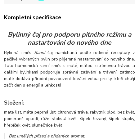
Kompletní specifikace
Bylinný čaj pro podporu pitného režimu a
nastartování do nového dne
Bylinná směs
Ranní
čaj namíchaná podle rodinné receptury z
pečlivě vybraných bylin pro příjemné nastartování do nového dne.
Tato harmonická ranní směs s maté, mátou, citrónovou trávou a
dalšími bylinkami podporuje správné zažívání a trávení, zatímco
maté dodává přírodní povzbuzení. Ideální volba pro ty, kteří chtějí
začít den s energií a lehkostí!
Složení:
maté list, máta peprná list, citronová tráva, rakytník plod, bez květ,
pomeranč oplodí, růže stolistá květ, šípek řezaný, šípek slupky,
hřebíček květ, slunečnice květ
Bez umělých přísad a přidaných aromat
.