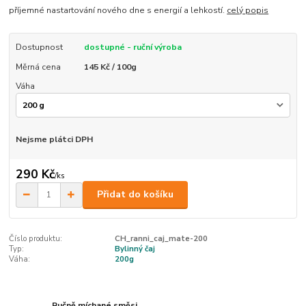
příjemné nastartování nového dne s energií a lehkostí.
celý popis
Dostupnost
dostupné - ruční výroba
Měrná cena
145 Kč / 100g
Váha
Nejsme plátci DPH
290 Kč
/
ks
Přidat do košíku
Číslo produktu:
CH_ranni_caj_mate-200
Typ:
Bylinný čaj
Váha:
200g
Ručně míchané směsi