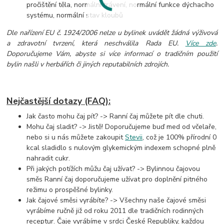
pročištění těla, normální trávení, normální funkce dýchacího
systému, normální stav kloubů
Dle nařízení EU č. 1924/2006 nelze u bylinek uvádět žádná výživová
a zdravotní tvrzení, která neschválila Rada EU.
Více zde
.
Doporučujeme Vám, abyste si více informací o tradičním použití
bylin našli v herbářích či jiných reputabilních zdrojích.
Nejčastější dotazy (FAQ):
Jak často mohu čaj pít? -> Ranní čaj můžete pít dle chuti.
Mohu čaj sladit? -> Jistě! Doporučujeme buď med od včelaře,
nebo si u nás můžete zakoupit
Stevii
, což je 100% přírodní 0
kcal sladidlo s nulovým glykemickým indexem schopné plně
nahradit cukr.
Při jakých potížích můžu čaj užívat? -> Bylinnou čajovou
směs Ranní čaj doporučujeme užívat pro doplnění pitného
režimu o prospěšné bylinky.
Jak čajové směsi vyrábíte? -> Všechny naše čajové směsi
vyrábíme ručně již od roku 2011 dle tradičních rodinných
receptur. Čaje vyrábíme v srdci České Republiky, každou