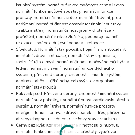
imunitní systém, normální funkce močových cest a ledvin,
normální funkce močové soustavy, normální funkce
prostaty, normální činnost srdce, normální trávení, proti
nadýmání, normální činnost gastrointestinální soustavy
(traktu a střev), normální činnost jater - choleréza -
pročištění, normální funkce žlučníku, podporuje paměť,
relaxace - spánek, duševní pohoda - relaxace
Šípek plod: Normální stav pokožky, hojení ran, antioxidant,
mentální zdraví - relaxace, normální stav organismu,
tonizující tělo a mysl, normální činnost močového měchýře a
ledvin, normální trávení, normální funkce dýchacího
systému, přirozená obranyschopnost - imunitní systém,
odolnost, oběh - těžké nohy, celkový stav organismu,
normální stav kloubů
Rakytník plod: Přirozená obranyschopnost / imunitní systém,
normální stav pokožky, normální činnost kardiovaskulárního
systému, normální trávení, normální funkce prostaty,
energie - tonus - únava, zdravý spánek - stres, přirozená
obranyschopnost - odolnost, celkový stav organismu
Černý bez květ: Kontrola tělesné hmotnosti & hubnutí,
normální funkce močových cest a prostaty, vylučování -