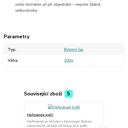
směs mícháme až při objednání – nejsme žádná
velkovýroba.
Parametry
Typ
Bylinný čaj
Váha
200g
Související zboží
5
Heřmánek květ
Zázvor odde
Heřmánek je léčivka s fascinující škálou
Zázvoj je pří
zdravotních účinků od hlavy až k patě.
protizánětliv