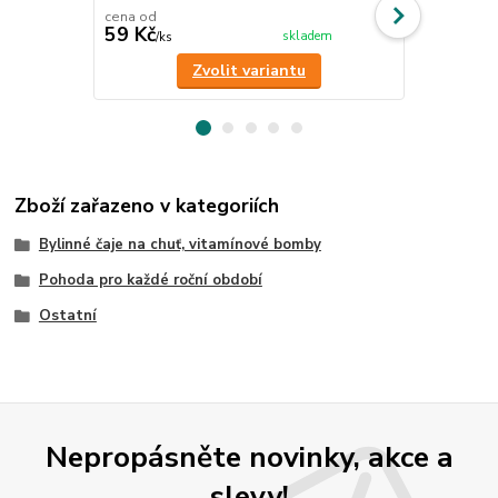
zvyšuje imuni
cena od
59 Kč
85 Kč
skladem
/
ks
/
ks
Zvolit variantu
Zboží zařazeno v kategoriích
Bylinné čaje na chuť, vitamínové bomby
Pohoda pro každé roční období
Ostatní
Nepropásněte novinky, akce a
slevy!